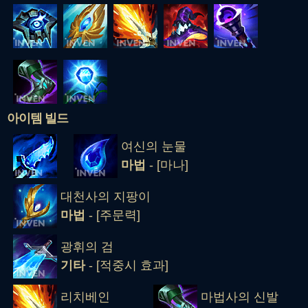
아이템 빌드
여신의 눈물
마법
- [마나]
대천사의 지팡이
마법
- [주문력]
광휘의 검
기타
- [적중시 효과]
리치베인
마법사의 신발