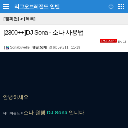
리그오브레전드
인벤
[챔피언]
>
[목록]
[2300++]DJ Sona - 소나 사용법
10 / 12
|
Sonabuvelle
|
댓글: 53개
|
조회: 59,311
|
11-19
안녕하세요
소나 원챔
DJ Sona
입니다
다이아몬드 II