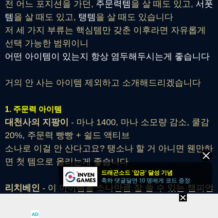
전 어느 포지션을 가던,
주문력템
을 살 때도 있고,
서폿
템
을 살 때도 있고,
탱템
을 살 때도 있습니다
저 세 가지 부류는 핵심템만 갖춘 이후라면 자유롭게
선택 가능한 범위이니
어떤 아이템이 있는지 항상 염두해두시는게 좋습니다
거의 안 사는 아이템 제외하고 소개해드리겠습니다
1. 주문력 아이템
대천사의 지팡이
- 마나 1400, 마나 소모량 감소, 쿨감
20%, 주문력 빵빵 + 쉴드 액티브
소나로 이걸 안 산다고요? 탱소나 할 거 아니면 웬만하
면 첫 템으로 올리는게 좋습니다
드래곤소드 '압긍' 달성 기념
축하 댓글달면 10 명에게 코드 증정
리치베인
- 이 아이템을 소나만큼 잘 쓸 수 있는 챔피언
이 없습니다
진짜 소나한테 가장 좋은 아이템이니까 제발 사세요
AD