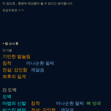
이 정도면... 충분히 최강챔이 될 수 있다고 생각합니다
진심으로요 ㅇㅇ
+ 탑 소나 룬
1) 기발
기민한 발놀림
침착
마나순환 팔찌
전설: 강인함
깨달음
최후의 일격
2) 도벽
도벽
마법의 신발
침착
마나순환 팔찌
뼈 방패
비스킷 배달
전설: 강인함
깨달음