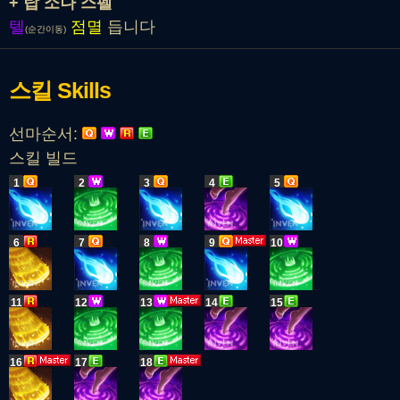
+ 탑 소나 스펠
텔
점멸
듭니다
(순간이동)
스킬
Skills
선마순서:
스킬 빌드
1
2
3
4
5
6
7
8
9
10
11
12
13
14
15
16
17
18