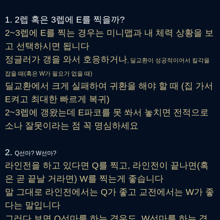
1. 2렙 혹은 3렙에 E를 찍을까?
2~3렙에 E를 찍는 경우는 미니맵과 내 체력 상황을 보
고 선택하시면 됩니다
정글러가 갱을 와서 호응하거나
, 딜교환이 성공적이어서 킬각을
잡을 때(혹은 W가 필요가 없을 때)
딜교환에서 크게 실패하여 귀환을 해야 할 때 (집 가서
E켜고 최대한 빠르게 복귀)
2~3렙에 갱왔는데 E파코를 못 쏴서 놓치면 전적으로
소나 잘못이라는 점 꼭 명심하세요
2.
Q선마? W선마?
라인전을 하고 있다면 Q를 찍고, 라인전이 끝나면(혹
은 곧 끝날 거라면) W를 찍는게 좋습니다
말 그대로 라인전에서는 Q가 좋고 교전에서는 W가 좋
다는 말입니다
그러다 보면 Q선마를 하는 경우도, W선마를 하는 경