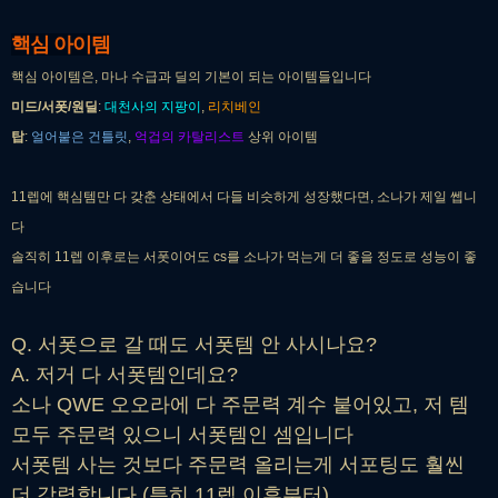
핵심 아이템
핵심 아이템은, 마나 수급과 딜의 기본이 되는 아이템들입니다
미드/서폿/원딜
:
대천사의 지팡이
,
리치베인
탑
:
얼어붙은 건틀릿
,
억겁의 카탈리스트
상위 아이템
11렙에 핵심템만 다 갖춘 상태에서 다들 비슷하게 성장했다면, 소나가 제일 쎕니
다
솔직히 11렙 이후로는 서폿이어도 cs를 소나가 먹는게 더 좋을 정도로 성능이 좋
습니다
Q. 서폿으로 갈 때도 서폿템 안 사시나요?
A. 저거 다 서폿템인데요?
소나 QWE 오오라에 다 주문력 계수 붙어있고, 저 템
모두 주문력 있으니 서폿템인 셈입니다
서폿템 사는 것보다 주문력 올리는게 서포팅도 훨씬
더 강력합니다 (특히 11렙 이후부터)