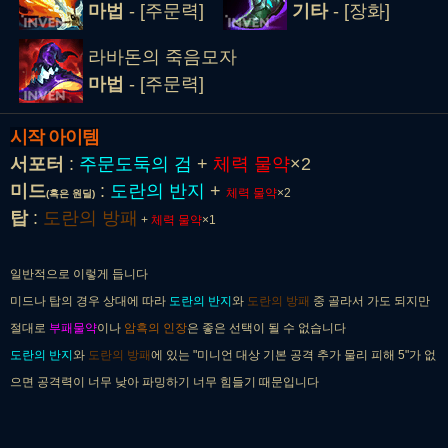
마법
- [주문력]
기타
- [장화]
라바돈의 죽음모자
마법
- [주문력]
시작 아이템
서포터
:
주문도둑의 검
+
체력 물약
×2
미드
:
도란의 반지
+
체력 물약
×2
(혹은 원딜)
탑
:
도란의 방패
+
체력 물약
×1
일반적으로 이렇게 듭니다
미드나 탑의 경우 상대에 따라
도란의 반지
와
도란의 방패
중 골라서 가도 되지만
절대로
부패물약
이나
암흑의 인장
은 좋은 선택이 될 수 없습니다
도란의 반지
와
도란의 방패
에 있는 "미니언 대상 기본 공격 추가 물리 피해 5"가 없
으면 공격력이 너무 낮아 파밍하기 너무 힘들기 때문입니다