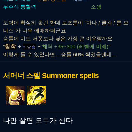
우주적 통찰력
소생
도벽이 확실히 좋긴 한데 보조룬이 "마나 / 쿨감 / 룬 보
너스"가 너무 애매하더군요
승률이 미드 서폿보다 낮은 가장 큰 이유랄까요
"
침착
+
+
체력 +35~300 (레벨에 비례)
"
깨달음
이렇게 들 수 있었다면... 승률 60% 찍었을텐데...
서머너 스펠
Summoner spells
나만 살면 모두가 산다