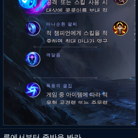
공격 또는 스킬 사용 시
대상에 콩콩이를 보내 적
에게 피해를 주거나 아군
전
마나순환 팔찌
에게 보호막 생성
적 챔피언에게 스킬을 적
중하면 최대 마나가 영구
적으로 25만큼 증가합니
깨달음
다. (최대 마나량: 250)최
대 마나량 250에 도달하
면 5초마다 잃은 마나의
1%를 회복합니다.
폭풍의 결집
게임 중 아이템에 따라 적
응형 공격력 또는 주문력
획득량 증가
룬에서부터 중반을 봐라