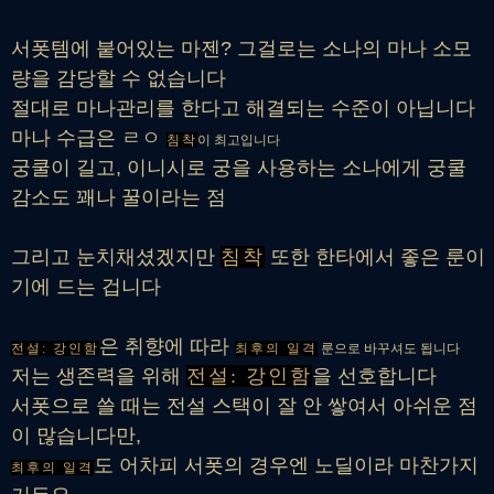
서폿템에 붙어있는 마젠? 그걸로는 소나의 마나 소모
량을 감당할 수 없습니다
절대로 마나관리를 한다고 해결되는 수준이 아닙니다
마나 수급은 ㄹㅇ
침착
이 최고입니다
궁쿨이 길고, 이니시로 궁을 사용하는 소나에게 궁쿨
감소도 꽤나 꿀이라는 점
그리고 눈치채셨겠지만
침착
또한 한타에서 좋은 룬이
기에 드는 겁니다
은 취향에 따라
전설: 강인함
최후의 일격
룬으로 바꾸셔도 됩니다
저는 생존력을 위해
전설: 강인함
을 선호합니다
서폿으로 쓸 때는 전설 스택이 잘 안 쌓여서 아쉬운 점
이 많습니다만,
도 어차피 서폿의 경우엔 노딜이라 마찬가지
최후의 일격