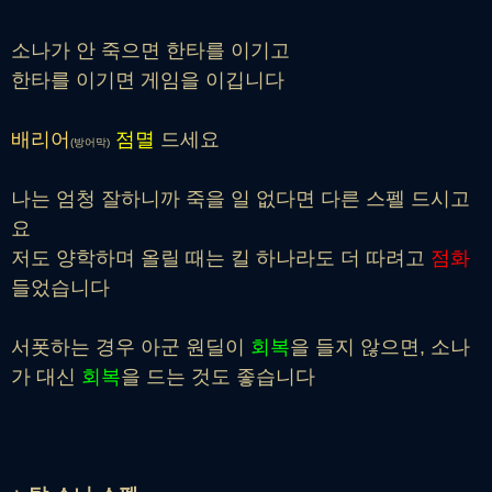
소나가 안 죽으면 한타를 이기고
한타를 이기면 게임을 이깁니다
배리어
점멸
드세요
(방어막)
나는 엄청 잘하니까 죽을 일 없다면 다른 스펠 드시고
요
저도 양학하며 올릴 때는 킬 하나라도 더 따려고
점화
들었습니다
서폿하는 경우 아군 원딜이
회복
을 들지 않으면, 소나
가 대신
회복
을 드는 것도 좋습니다