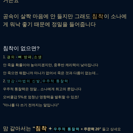
거든요
공속이 살짝 마음에 안 들지만 그래도
침착
이 소나에
게 워낙 좋기 때문에 정밀을 들어줍니다
침착이 없으면?
1.
결의
-
뼈 방패
,
소생
안 죽을 확률이야 높아지겠지만, 중후반 캐리력이 낮아집니다
안 죽으면 뭐합니까 마나가 없어서 죽은 것과 다름이 없는데...
2.
영감
-
마법의 신발
,
우주적 통찰력
우주적 통찰력은 정말... 소나에게 최고의 룬입니다
오버쿨감 5%로 엄청난 영향력을 발휘할 수 있죠!
"마나를 다 쓰기 전까지는 말입니다"
맘 같아서는
"
침착
+
우주적 통찰력
+ 주문력 20"
들고 싶네요