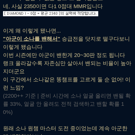
네, 사실 2350이면 다1 0점대 MMR입니다
이게 왜 이렇게 됐나면...
"아군이 소나를 밴해서"
승급전을 닷지로 떨구다보니
이렇게 됐습니다
이번 시즌에만 아군이 밴한게 20~30판 정도 됩니다
랭크 올라갈수록 자존심만 살아서 밴되는 비율이 높아
지더군요
이 구간에서 소나같은 똥챔프를 고르게 둘 순 없어! 이
런 느낌?
(2200++ 기준 | 준비 시간에 소나 얼굴 올리면 밴될 확
률 33%, 얼굴 안 올려도 전적 검색하고 밴할 확률 1
0%)
원래 소나 원챔 마스터 도전 중이었는데 계속 아군한