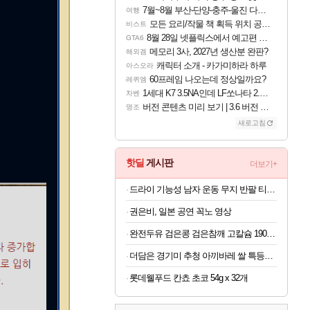
7월~8월 부산-단양-충주-울진 다녀왔어요~
여행
모든 요리/작물 책 획득 위치 공략 (36개) - 미식가 도전과제
비스트
8월 28일 넷플릭스에서 예고편 공개 예정
GTA6
메모리 3사, 2027년 생산분 완판?
해외겜
캐릭터 소개 - 카가미하라 하루
아스오라
60프레임 나오는데 정상일까요?
레퀴엠
1세대 K7 3.5NA인데 LF쏘나타 2.0NA 기변하면 유류비 절약이 얼마나 될까요..?
차벤
버전 콘텐츠 미리 보기 | 3.6 버전 「신기루 속 등불 그림자, 속세에 깃든 검의 결심」이 8월 20일에 업데이트됩니다!
명조
새로고침
핫딜
게시판
더보기+
드라이 기능성 남자 운동 무지 반팔 티셔츠 빅사이즈
권은비, 일본 공연 꼭노 영상
완전두유 검은콩 검은참깨 고칼슘 190ml x 60개
더담은 경기미 추청 아끼바레 쌀 특등급 10kg
롯데웰푸드 칸쵸 초코 54g x 32개