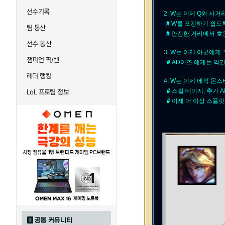
선수기록
2. W는 이제 Q와 사
＃
W를 포킹하기 쉽도
팀 통산
＃
안전한 거리에서 호응
선수 통산
3. W는 이제 아군에게
챔피언 픽/밴
＃
AD이즈 에게는 약간
레더 랭킹
4. W는 이제 에픽 몬
＃
스킬 데미지, 추가 
LoL 프로팀 정보
＃
이제 더 이상 스플릿
공통 커뮤니티