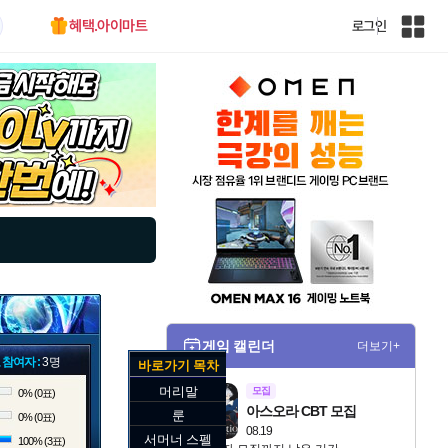
혜택.아이마트
로그인
인
벤
전
체
사
이
트
맵
게임 캘린더
더보기+
 참여자 :
3명
바로가기 목차
머리말
모집
0% (0표)
아스오라 CBT 모집
룬
0% (0표)
08.19
서머너 스펠
100% (3표)