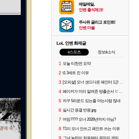
매일매일,
인벤 출석체크!
주사위 굴리고 포인트!
인벤 마블
LoL 인벤 화제글
e스포츠
정보&소식
1
오늘 티한전 요약
2
t1 3세트 진 이유
3
[오피셜] 오너 샌드다운 페인터 1군 콜업 출전
4
페이커가 미리 알려준 방출순서 ㄷㄷㄷㄷ
5
자꾸 5라운드 있는줄 아는사람 많네
6
실시간 응갤 반응.jpg
7
머임???? 오너 2028년까지 아님?
8
T1이 오너 안쓰고 페인트 쓰는 이유
9
그냥 녹턴이 처음부터 끝까지 게임 지게 굴려줬는데