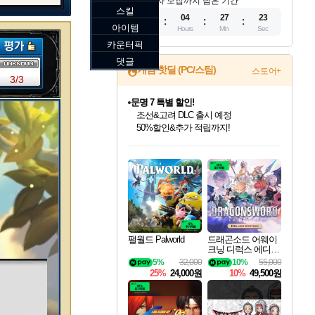
참가자 모집까지 남은 기간
스킬
10
04
27
21
아이템
Days
Hours
Min
Sec
카운터픽
댓글
게임 핫딜 (PC/스팀)
스토어+
3/3
문명 7 특별 할인!
조선&고려 DLC 출시 예정
50%할인&추가 적립까지!
인벤게임즈 8월 특별 할인!
드래곤소드: 어웨이크닝 입점!
마블 투혼 파이팅 소울즈 정식출시!
귀무자: 검의 길 예약 판매 중!
비스트 오브 리인카네이션 정식 출시!
커세어 코브 출시 기념 할인!
더 렐릭 퍼스트 가디언 정식 출시
베데스다 40주년 기념 할인 중!
캡콤 프렌차이즈 할인 진행 중!
캡콤 일부 상품 상시 할인
스타워즈 은하계 레이서
로블록스 기프트 카드 공식 입점
인기 퍼블리셔 모음!
스팀으로 만나는 드래곤소드!
마블 히어로 총 출동&화려한 격투!
10% 할인과
게임프릭 신작 IP
해적'섬'을 발전시키자!
설화x하드코어 액션!
베데스다의 명작들을
몬헌, 바하 등 인기 IP를
몬헌 와일즈 & 드래곤즈 도그마2
인벤게임즈에서 10% 추가 적립
Robux를 가장 안전하고
최대 90% 할인가를 만나보세요!
네이버혜택과 함께 만나보세요!
네이버 포인트 혜택까지!
이니&베니 혜택까지!
네이버 혜택가와 함께 예약하세요!
할인&네이버혜택으로 만나보세요!
네이버페이 혜택과 만나보세요!
40주년 프로모션으로 만나보세요!
할인가에 만나보세요!
일부 에디션 상시 할인!
혜택으로 예약 판매 중
편안하게 충전하세요
팰월드 Palworld
드래곤소드 어웨이
크닝 디럭스 에디션
DragonSword Awake
5%
32,000
10%
55,000
ning Deluxe Edition
25%
24,000원
10%
49,500원