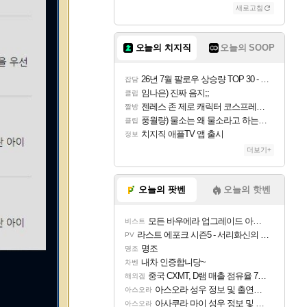
새로고침
오늘의 치지직
오늘의 SOOP
26년 7월 팔로우 상승량 TOP 30 - 월간 치지직
잡담
임나은) 진짜 음지;;
클립
젠레스 존 제로 캐릭터 코스프레한 꽁주
짤방
풍월량) 물소는 왜 물소라고 하는거야? 아! 그만 ㅋㅋ 알았어 ㅋㅋ
클립
치지직 애플TV 앱 출시
정보
더보기+
오늘의 팟벤
오늘의 핫벤
모든 바우에라 업그레이드 아이템 획득 위치 공략 (89개)
비스트
라스트 에포크 시즌5 - 서리화신의 분노 티저
PV
명조
명조
내차 인증합니당~
차벤
중국 CXMT, D램 매출 점유율 7%…글로벌 4위로 부상
해외겜
아스오라 성우 정보 및 출연작 모음
아스오라
아사쿠라 마이 성우 정보 및 주요 필모
아스오라