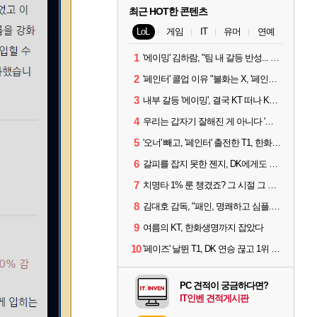
최근 HOT한 콘텐츠
LoL
게임
IT
유머
연예
1
'에이밍' 김하람, "팀 내 갈등 반성... 끝까지 뛰고 싶었다"
2
'페인터' 콜업 이유 "불화는 X, '페인터'는 부족한 콜을 채워줄 선수"
3
내부 갈등 '에이밍', 결국 KT 떠나 KRX로...'지우'와 트레이드
4
우리는 갑자기 잘해진 게 아니다 '씨맥' 김대호 감독의 자신감
5
'오너' 빼고, '페인터' 출전한 T1, 한화생명에 패배
6
갈피를 잡지 못한 젠지, DK에게도 0:2 패배
7
치명타 1% 룬 챙겼죠? 그 시절 그 감성 '롤 클래식' 30일 출시
8
김대호 감독, "패인, 명쾌하고 심플...다시 힘낼 수 있어"
9
여름의 KT, 한화생명까지 잡았다
10
'페이즈' 날뛴 T1, DK 연승 끊고 1위 지켜
PC 견적이 궁금하다면?
IT인벤 견적게시판