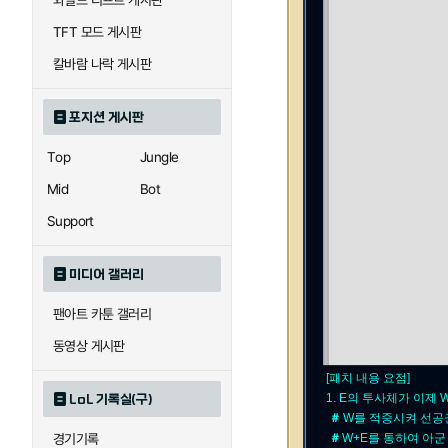
와일드 리프트 게시판
TFT 모드 게시판
칼바람 나락 게시판
포지션 게시판
Top
Jungle
Mid
Bot
Support
미디어 갤러리
팬아트 카툰 갤러리
동영상 게시판
[패치 내용 요점]
1. E의 투사체가 이제
LoL 기록실(구)
＃
W를 적중시켜 선공
경기기록
＃
W+E를 통하여 아군