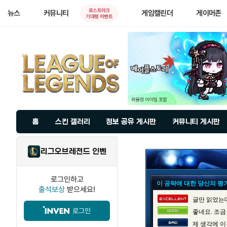
로스트아크
뉴스
커뮤니티
게임캘린더
게이머존
기대평 이벤트
홈
스킨 갤러리
정보 공유 게시판
커뮤니티 게시판
리그오브레전드 인벤
로그인하고
이 공략에 대한 당신의 평
출석보상
받으세요!
글만 읽었는데
로그인
좋네요. 조금
제 생각에 이