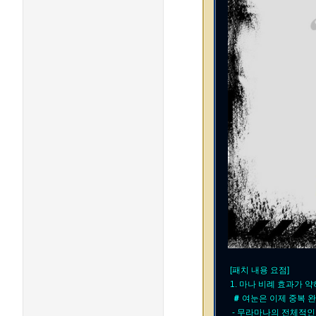
[패치 내용 요점]
1.
마나 비례
효과가 약해
＃
여눈은 이제 중복 
- 무라마나의 전체적인 