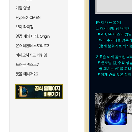
게임 영상
HyperX OMEN
[패치 내용 요점]
브이 라이징
1. W의 레벨 당 대미
＃
AD, AP 이즈의 
일곱 개의 대죄: Origin
- W의 추가타를 맞추기
몬스터헌터 스토리즈3
(현재 분위기로 봐서는 
바이오하자드 레퀴엠
2. R은 이제 감소된 
＃
글로벌 킬, 추적 성
드래곤 퀘스트7
-
궁 패치는
AP를 고려
풋볼 매니저26
＃
이제 W를 맞은 적이