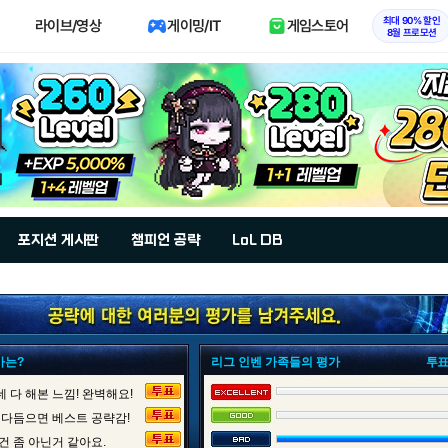
최대 90% 할인
라이브/영상
게이밍/IT
게임스토어
8월 프로모션
포지션 게시판
챔피언 공략
LoL DB
가는?
리그 인벤 가족들의 평가
투표
 다 해본 느낌! 완벽해요!
 다듬으면 베스트 공략감!
건 좀 아닌거 같아요.