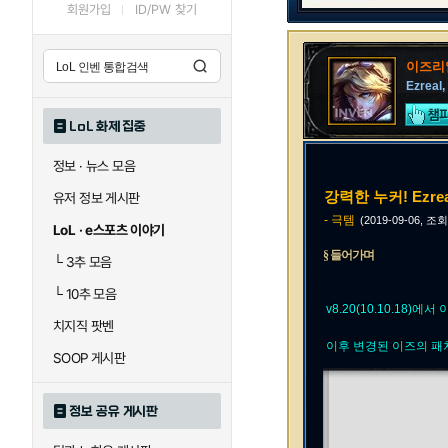
회원가입
ID/PW 찾기
이즈리
Ezreal,
LoL 화제 집중
정보 · 뉴스 모음
강력한 누커! Ezrea
유저 정보 게시판
- 극템
(2019-09-06, 조회
LoL · e스포츠 이야기
§ 들어가며
└
3추 모음
└
10추 모음
v8.20(10.10.18)
치지직 팟벤
이후 변경된 이즈의 패
SOOP 게시판
정보 공유 게시판