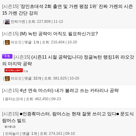
[시즌15]
'장인초대석 2회 출연 및 가렌 평점 1위' 진짜 가렌의 시즌
15 가렌 간단 강의
|
진짜가렌
|
조회: 227,809
|
11-12
[시즌15]
(M) 녹턴 공략이 아직도 필요하신가요?
|
라오갓
|
댓글: 1개
|
조회: 210,404
|
10-20
[시즌15]
(시즌11 시절 공략입니다) 정글녹턴 랭킹1위 라오갓
의 마지막 공략
7 / 8
|
라오갓
|
댓글: 32개
|
조회: 381,625
|
10-20
[시즌15]
4년 연속 마스터) 내가 볼려고 쓰는 카타리나 공략
|
용타는모데
|
조회: 462,450
|
09-23
[시즌15]
■인증有마스터. 람머스는 현재 잘못 쓰이고 있다■ 문도식
람머스 빌드
평가중 (
2
)
|
모래놀이
|
댓글: 1개
|
조회: 274,161
|
09-10