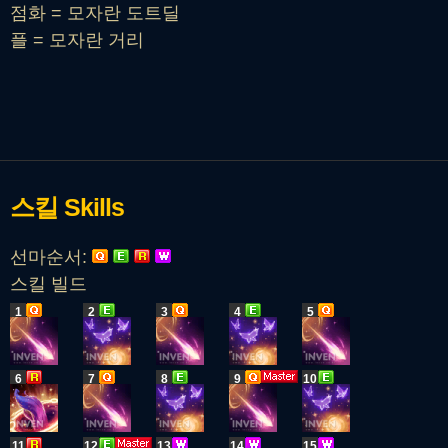
점화 = 모자란 도트딜
플 = 모자란 거리
스킬
Skills
선마순서:
스킬 빌드
1
2
3
4
5
6
7
8
9
10
11
12
13
14
15