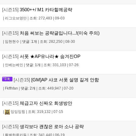
[시즌15]
3500++/ M1 카타할께공략
|
리그오브영만
|
조회: 272,483
|
09-03
[시즌15]
처음 써보는 공략글입니다...!(미숙 주의)
|
임현현수
|
댓글: 1개
|
조회: 282,250
|
08-30
[시즌15]
서폿 ★AP유나라★ 숨겨진OP
|
인베는베인
|
댓글: 1개
|
조회: 331,103
|
07-26
[시즌15]
[GM]AP 샤코 서폿 설명 길게 안함
|
Fkffhfan
|
댓글: 2개
|
조회: 449,947
|
07-20
[시즌15]
체급고자 신짜오 회생방안
|
잉잉잉힝
|
조회: 319,132
|
07-15
[시즌15]
생각보다 괜찮은 로아 소나 공략
|
특별한루키들
|
조회: 341,440
|
06-19