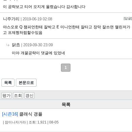
이 공략보고 티어 오지게 올렸습니다 감사합니다
니주가리
[답글]
|
2019-06-19 02:08
야스오로 Q 챔피언한테 잘박고 E 미니언한테 잘타고 장막 잘쓰면 챌린저가
고 프제짱처럼할수있음
닭쵸
|
2019-09-30 23:09
이야 개꿀공략이 댓글에 있었네
1
목록
본문으로
평가
조회
갱신
목록
[시즌16]
클래식 갱플
|
잠이나자거라
|
조회: 1,921
|
08-05