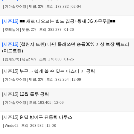
|
가마솥추어탕
|
댓글: 3개
|
조회: 178,732
|
02-04
[시즌16]
■■ 새로 떠오르는 빌드 집공+황새 JG아무무▒■■
|
모래놀이
|
댓글: 2개
|
조회: 382,277
|
01-26
[시즌16]
(챌린저 트린) 나만 몰래쓰던 승률90% 이상 보장 템트리
(미드트린)
|
참새얀쿡
|
댓글: 4개
|
조회: 178,830
|
01-26
[시즌15]
누구나 쉽게 쓸 수 있는 마스터 이 공략
|
가마솥추어탕
|
댓글: 3개
|
조회: 372,354
|
12-09
[시즌15]
12월 룰루 공략
|
가마솥추어탕
|
조회: 193,405
|
12-09
[시즌15]
원딜 방어구 관통력 바루스
|
Wndu62
|
조회: 263,982
|
12-08