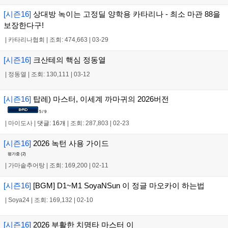
[시즌16]
상대방 녹이는 고정딜 양학용 카타리나 - 최소 마관 88을
보장한다구!
|
카타리나협회
|
조회: 474,663
|
03-29
[시즌16]
크산테의 핵심 정동열
|
정동열
|
조회: 130,111
|
03-12
[시즌16]
탑레) 마스터, 이세계 까마귀의 2026버전
5 / 9
|
마이도사
|
댓글: 16개
|
조회: 287,803
|
02-23
[시즌16]
2026 녹턴 사용 가이드
평가중 (
2
)
|
가마솥추어탕
|
조회: 169,200
|
02-11
[시즌16]
[BGM] D1~M1 SoyaNSun 이 정글 마오카이 하는법
|
Soya24
|
조회: 169,132
|
02-10
[시즌16]
2026 부활한 치명타 마스터 이