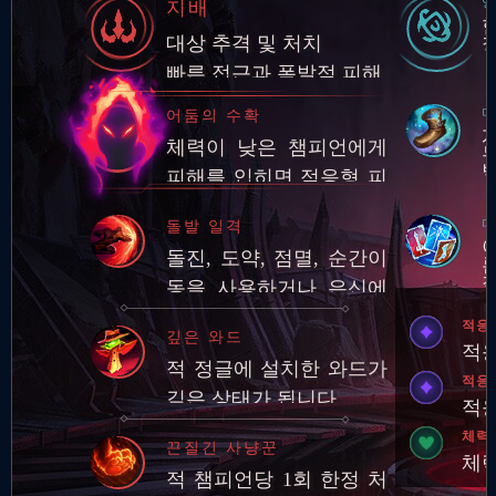
지배
대상 추격 및 처치
빠른 접근과 폭발적 피해
마
어둠의 수확
체력이 낮은 챔피언에게
피해를 입히면 적응형 피
해를 입히고 해당 챔피언
다
돌발 일격
의 영혼을 수확
돌진, 도약, 점멸, 순간이
동을 사용하거나 은신에
서 빠져나온 후 적 챔피언
적응
깊은 와드
에게 기본 공격과 스킬로
적응
적 정글에 설치한 와드가
피해를 입히면 추…
적응
깊은 상태가 됩니다.
적응
체력
끈질긴 사냥꾼
체력
적 챔피언당 1회 한정 처