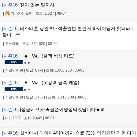
[시즌16]
깊이 있는 말자하
|
지나가는딜러
|
조회: 1,627
|
08-04
[시즌16]
테스터훈 장인초대석출연한 챌린저 하이머딩거 첫째라고
합니다^^
|
우쓰대리
|
조회: 331,620
|
08-04
[시즌16]
♣ Waii (꿀잼 버섯 티모)
19 / 25
|
케일만천판
|
댓글: 67개
|
조회: 1,000,208
|
08-03
[시즌16]
♣ Waii (초강력 공속 케일)
44 / 51
|
케일만천판
|
댓글: 176개
|
조회: 1,113,309
|
08-03
[시즌16]
[정글에코]※★글쓴이영정먹었답니다★※
|
디드1207
|
조회: 2,449
|
08-01
[시즌16]
실버에서 다이아4티어까지 승률 72%, 익히기만 하면 다이