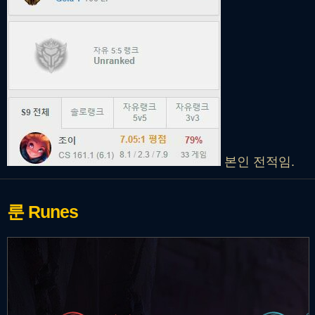
본인 전적임.
룬
Runes