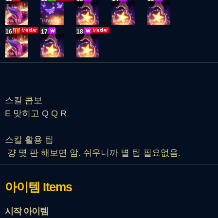
16
17
18
스킬 콤보
E 맞히고 Q Q R
스킬 활용 팁
걍 몇 판 해보면 암. 쉬우니까 별 팁 필요없음.
아이템
Items
시작 아이템