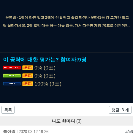
운영법 - 1랩에 라인 밀고 2랩에 선 E 찍고 솔킬 따거나 못따겠음 걍 그거만 밀고
탑 올라가세요. 2랩 로밍 대응 하는 애들 없음. 가서 따주면 게임 70프로 이긴거임.
이 공략에 대한 평가는?
참여자:
9명
0% (0표)
0% (0표)
100% (9표)
목록
댓글: 3 개
나도 한마디
(3)
룰아락
[답글]
|
2020-03-12 19:26