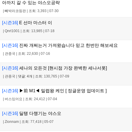
아까지 갈 수 있는 야스오공략
|
빼박라코등판
|
조회: 3,393
|
07-30
[시즌16]
E 선마 마스터 이
|
Qnrl1001
|
조회: 13,985
|
07-18
[시즌16]
진짜 개쩌는거 가져왔습니다 믿고 한번만 해보세요
|
관종국
|
조회: 22,630
|
07-16
[시즌16]
세나의 모든것 [현시점 가장 완벽한 세나서폿]
|
관종국
|
댓글: 4개
|
조회: 130,765
|
07-09
[시즌16]
▶前 M1◀ 밀렵왕 케인 [ 정글운영 업데이트 ]
|
버스있어요
|
조회: 24,412
|
07-04
[시즌16]
딜탱 다챙기는 야스오
|
Zionnam
|
조회: 77,418
|
05-07