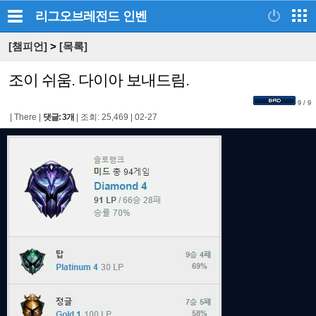
리그오브레전드
인벤
[챔피언]
>
[목록]
조이 쉬움. 다이아 보내드림.
9 / 9
|
There
|
댓글: 3개
|
조회: 25,469
|
02-27