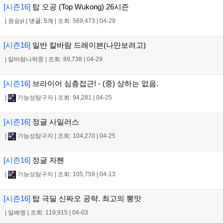
[시즌16]
탑 오공 (Top Wukong) 26시즌
|
원숭yi
|
댓글: 5개
|
조회: 569,473
|
04-29
[시즌16]
일반 칼바람 드레이븐(나만보려고)
|
칼바람나락중
|
조회: 89,738
|
04-29
[시즌16]
브라이어 심층접근! - (중) 상하는 없음.
|
가능성탐구자
|
조회: 94,281
|
04-25
[시즌16]
정글 사일러스
|
가능성탐구자
|
조회: 104,270
|
04-25
[시즌16]
정글 자헨
|
가능성탐구자
|
조회: 105,759
|
04-13
[시즌16]
탑 극딜 신짜오 공략. 최고의 뽕맛
|
일베엥
|
조회: 119,915
|
04-03