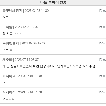
나도 한마디
(39)
물맛난세진진
[답글]
|
2025-02-23 14:30
ㅇㄷ
고하람
[답글]
|
2023-12-29 12:37
탑 자르반 ㄷㄷ;
구웨엥엥엑
[답글]
|
2023-07-25 15:22
오우 굳!!
개오바
[답글]
|
2023-07-14 06:37
아 난 정글자르반인데 이건 탑공략이네; 탑자르반이라고좀 써놔주셈
러시아여
[답글]
|
2023-07-01 11:48
ㅇㄷ
러시아여
[답글]
|
2023-07-01 11:48
ㅇㄷㅇㄷ