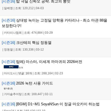
[시즌16]
탑 극딜 신짜오 공략. 최고의 뽕맛
|
일베엥
|
조회: 120,212
|
04-03
[시즌16]
상대방 녹이는 고정딜 양학용 카타리나 - 최소 마관 88을
보장한다구!
|
카타리나협회
|
조회: 474,884
|
03-29
[시즌16]
크산테의 핵심 정동열
|
정동열
|
조회: 130,336
|
03-12
[시즌16]
탑레) 마스터, 이세계 까마귀의 2026버전
5 / 9
|
마이도사
|
댓글: 16개
|
조회: 288,164
|
02-23
[시즌16]
2026 녹턴 사용 가이드
평가중 (
2
)
|
가마솥추어탕
|
조회: 169,447
|
02-11
[시즌16]
[BGM] D1~M1 SoyaNSun 이 정글 마오카이 하는법
|
Soya24
|
조회: 169,420
|
02-10