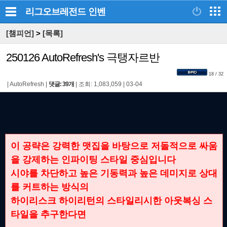
리그오브레전드
인벤
[챔피언]
>
[목록]
250126 AutoRefresh's 극탱자르반
18 / 32
|
AutoRefresh
|
댓글: 39개
|
조회: 1,083,059
|
03-04
이 공략은 강력한 맷집을 바탕으로 저돌적으로 싸움
을 강제하는 인파이팅 스타일 중심입니다
시야를 차단하고 높은 기동력과 높은 데미지로 상대
를 커트하는 방식의
하이리스크 하이리턴의 스타일리시한 아웃복싱 스
타일을 추구한다면