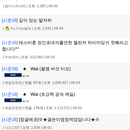
|
잠이나자거라
|
조회: 2,385
|
08-05
[시즌16]
깊이 있는 말자하
|
지나가는딜러
|
조회: 2,045
|
08-04
[시즌16]
테스터훈 장인초대석출연한 챌린저 하이머딩거 첫째라고
합니다^^
|
우쓰대리
|
조회: 332,064
|
08-04
[시즌16]
♣ Waii (꿀잼 버섯 티모)
19 / 25
|
케일만천판
|
댓글: 67개
|
조회: 1,000,407
|
08-03
[시즌16]
♣ Waii (초강력 공속 케일)
44 / 51
|
케일만천판
|
댓글: 176개
|
조회: 1,113,522
|
08-03
[시즌16]
[정글에코]※★글쓴이영정먹었답니다★※
|
디드1207
|
조회: 2,839
|
08-01