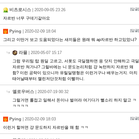
비츠로시스
[답글]
|
2020-09-05 23:26
자르반 너무 구데기같아요
Pying
[답글]
|
2020-02-09 18:04
그리고 이딴거 보고 도움되었다는 새끼들은 원래 뭐 ap자르반 하고있었냐?
라뮬
|
2020-05-07 15:17
그럼 우리팀 탑 원딜 고르고, 서폿도 극딜챔하면 응 닷지 안해하고 극딜
자르반 쳐가냐? 그럴바에는 니 문도논리처럼 걍 녹턴하지 자르반 왜
함? 이런 공략이 있으니까 유틸딜탱형은 이런거구나 배우는거지. 마치
태어날때부터 챌린저단것처럼 이빨까니.
옐로우버스
|
2020-07-19 00:32
그럴거면 롤접고 일해서 돈이나 벌어라 여기다가 뻘소리 하지 말고 ㅋ
ㅋㅋㅋㅋ
Pying
[답글]
|
2020-02-09 18:03
이런거 할꺼면 걍 문도하지 자르반을 왜 함 ㅋㅋ