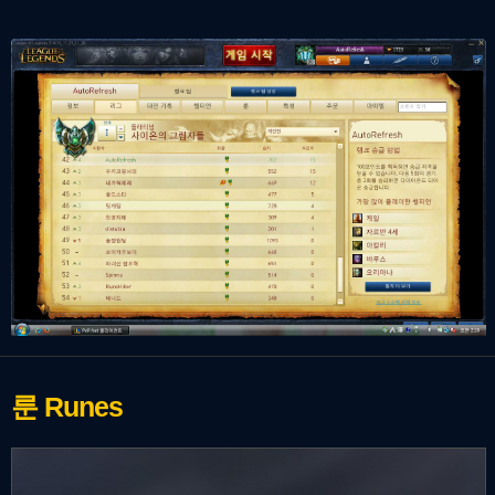
룬
Runes