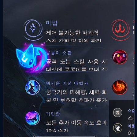
마법
제어 불가능한 파괴력
스킬 강화 및 자원 관리
섬
콩콩이 소환
공격 또는 스킬 사용 시
대상에 콩콩이를 보내 적
에게 피해를 주거나 아군
끈
엑시옴 비전 마법사
에게 보호막 생성
궁극기의 피해량, 체력 회
복 및 보호막 효과가 증가
했습니다.
스킬
기민함
스킬
모든 추가 이동 속도 효과
이동
10% 증가
이동