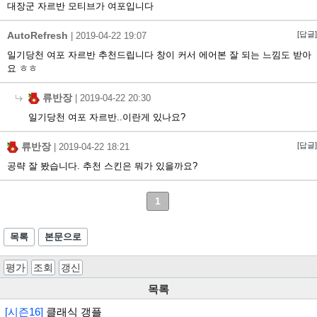
대장군 자르반 모티브가 여포입니다
AutoRefresh
[답글]
|
2019-04-22 19:07
일기당천 여포 자르반 추천드립니다 창이 커서 에어본 잘 되는 느낌도 받아
요 ㅎㅎ
류반장
|
2019-04-22 20:30
일기당천 여포 자르반..이란게 있나요?
류반장
[답글]
|
2019-04-22 18:21
공략 잘 봤습니다. 추천 스킨은 뭐가 있을까요?
1
목록
본문으로
평가
조회
갱신
목록
[시즌16]
클래식 갱플