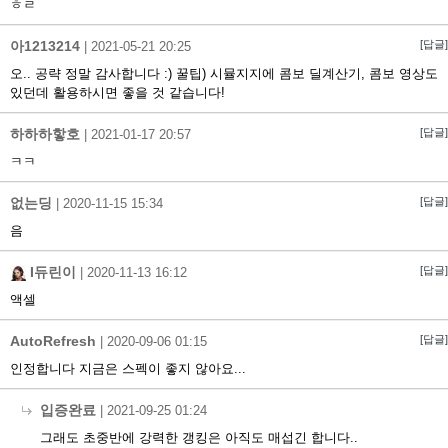
ㅎㄹ
아1213214
[답글]
|
2021-05-21 20:25
오.. 공략 정말 감사합니다 :) 꿀팁) 시뮬지지에 콤보 딜계산기, 콤보 영상도
있던데 활용하시면 좋을 것 같습니다!
하하하핳호
[답글]
|
2021-01-17 20:57
ㅋㅋ
없는딩
[답글]
|
2020-11-15 15:34
음
I듀린이
[답글]
|
2020-11-13 16:12
액셀
AutoRefresh
[답글]
|
2020-09-06 01:15
인정합니다 지금은 스펙이 좋지 않아요...
입증완료
|
2021-09-25 01:24
그래도 초중반에 강력한 갱킹은 아직도 매섭긴 합니다..