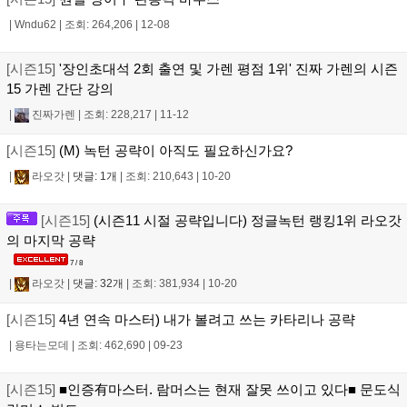
|
Wndu62
|
조회: 264,206
|
12-08
[시즌15]
'장인초대석 2회 출연 및 가렌 평점 1위' 진짜 가렌의 시즌
15 가렌 간단 강의
|
진짜가렌
|
조회: 228,217
|
11-12
[시즌15]
(M) 녹턴 공략이 아직도 필요하신가요?
|
라오갓
|
댓글: 1개
|
조회: 210,643
|
10-20
[시즌15]
(시즌11 시절 공략입니다) 정글녹턴 랭킹1위 라오갓
의 마지막 공략
7 / 8
|
라오갓
|
댓글: 32개
|
조회: 381,934
|
10-20
[시즌15]
4년 연속 마스터) 내가 볼려고 쓰는 카타리나 공략
|
용타는모데
|
조회: 462,690
|
09-23
[시즌15]
■인증有마스터. 람머스는 현재 잘못 쓰이고 있다■ 문도식