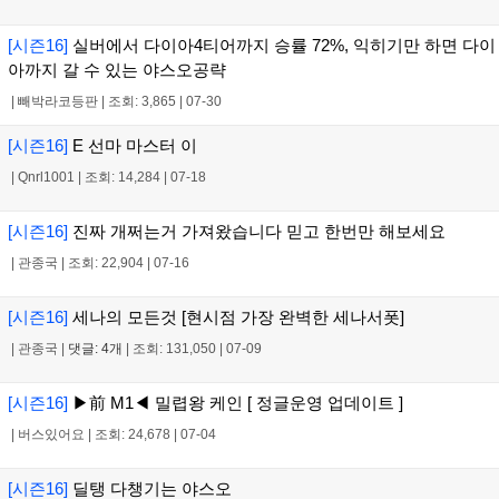
[시즌16]
실버에서 다이아4티어까지 승률 72%, 익히기만 하면 다이
아까지 갈 수 있는 야스오공략
|
빼박라코등판
|
조회: 3,865
|
07-30
[시즌16]
E 선마 마스터 이
|
Qnrl1001
|
조회: 14,284
|
07-18
[시즌16]
진짜 개쩌는거 가져왔습니다 믿고 한번만 해보세요
|
관종국
|
조회: 22,904
|
07-16
[시즌16]
세나의 모든것 [현시점 가장 완벽한 세나서폿]
|
관종국
|
댓글: 4개
|
조회: 131,050
|
07-09
[시즌16]
▶前 M1◀ 밀렵왕 케인 [ 정글운영 업데이트 ]
|
버스있어요
|
조회: 24,678
|
07-04
[시즌16]
딜탱 다챙기는 야스오