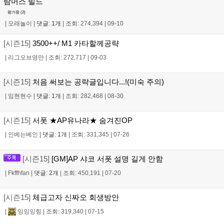
람머스 빌드
평가중 (
2
)
|
모래놀이
|
댓글: 1개
|
조회: 274,394
|
09-10
[시즌15]
3500++/ M1 카타할께공략
|
리그오브영만
|
조회: 272,717
|
09-03
[시즌15]
처음 써보는 공략글입니다...!(미숙 주의)
|
임현현수
|
댓글: 1개
|
조회: 282,468
|
08-30
[시즌15]
서폿 ★AP유나라★ 숨겨진OP
|
인베는베인
|
댓글: 1개
|
조회: 331,345
|
07-26
[시즌15]
[GM]AP 샤코 서폿 설명 길게 안함
|
Fkffhfan
|
댓글: 2개
|
조회: 450,191
|
07-20
[시즌15]
체급고자 신짜오 회생방안
|
잉잉잉힝
|
조회: 319,340
|
07-15