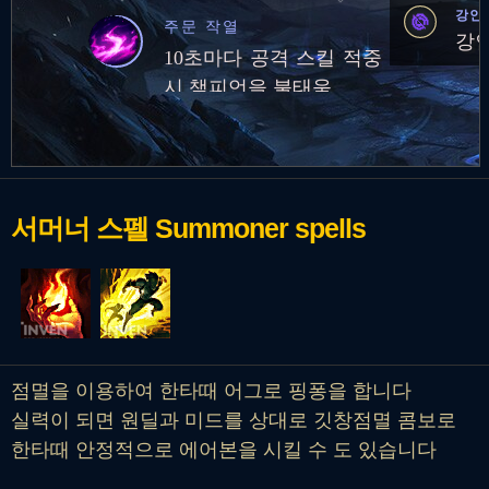
강인
주문 작열
강인
10초마다 공격 스킬 적중
시 챔피언을 불태움
서머너 스펠
Summoner spells
점멸을 이용하여 한타때 어그로 핑퐁을 합니다
실력이 되면 원딜과 미드를 상대로 깃창점멸 콤보로
한타때 안정적으로 에어본을 시킬 수 도 있습니다