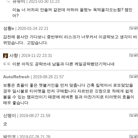
뀨유미
|
2021-03-30 11:23
이놈 너 어차피 안쓸꺼 같은데 머하러 올렸누 욕먹을각오는함? 잼민
아?
성황e
[답글]
|
2020-01-24 22:21
감전에 용사만 가다보니 중반부터 리스크가 너무커서 이공략보고 생각이 바
뀌었습니다.. 고맙습니다.
사향
[답글]
|
2019-11-22 23:31
ㄷㄷ 이분 아직도 공략쓰네 남들과 다른 케일공략봤던기억나네
AutoRefresh
[답글]
|
2019-08-28 21:57
보통은 효율이 좋은 잿불거인을 먼저 맞춥니다 간혹 킬먹어서 로또맞았을
경우 일시불로 티아멧을 먼저 구매합니다 자르반은 깃창으로 적에게 쉽게
붙을 수 있는 챔피언이기 때문에 레넥톤 등과 마찬가지로 티아멧의 효율이
매우 좋습니다
신떵이
[답글]
|
2019-08-27 21:59
굿
박인포
[답글]
|
2019-07-28 21:28