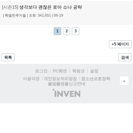
[시즌15]
생각보다 괜찮은 로아 소나 공략
|
특별한루키들
|
조회: 341,651
|
06-19
1
2
3
+5 페이지
목록
검색
로그인
PC화면
퀵링크
설정
청소년보호정책
이용약관
개인정보처리방침
▲
불법촬영물신고안내
(주)
인
벤