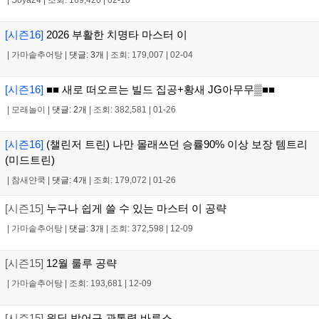
[시즌16]
2026 부활한 치명타 마스터 이
|
가마솥추어탕
|
댓글: 3개
|
조회: 179,007
|
02-04
[시즌16]
■■ 새로 떠오르는 빌드 집공+황새 JG아무무▒■■
|
모래놀이
|
댓글: 2개
|
조회: 382,581
|
01-26
[시즌16]
(챌린저 트린) 나만 몰래쓰던 승률90% 이상 보장 템트리
(미드트린)
|
참새얀쿡
|
댓글: 4개
|
조회: 179,072
|
01-26
[시즌15]
누구나 쉽게 쓸 수 있는 마스터 이 공략
|
가마솥추어탕
|
댓글: 3개
|
조회: 372,598
|
12-09
[시즌15]
12월 룰루 공략
|
가마솥추어탕
|
조회: 193,681
|
12-09
[시즌15]
원딜 방어구 관통력 바루스