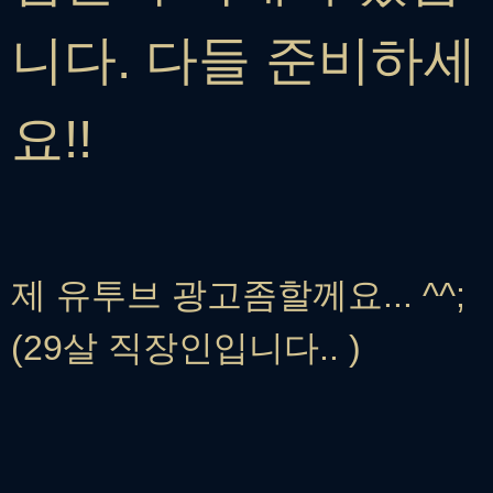
니다. 다들 준비하세
요!!
제 유투브 광고좀할께요... ^^;
(29살 직장인입니다.. )