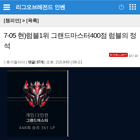
리그오브레전드
인벤
[챔피언]
>
[목록]
7-05 현)럼블1위 그랜드마스터400점 럼블의 정
석
10 / 10
|
휴가철이다
|
댓글: 37개
|
조회: 210,840
|
08-21