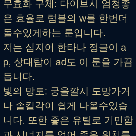
무효화 구체: 다이브시 엄청좋
은 효율로 럼블의 w를 한번더
돌수있게하는 룬입니다.
저는 심지어 한타나 정글이 a
p, 상대탑이 ad도 이 룬을 가끔
듭니다.
빛의 망토: 궁을깔시 도망가거
나 솔킬각이 쉽게 나올수있습
니다. 또한 좋은 유틸로 기민함
과 시너지를 얻어 좋은 위치를