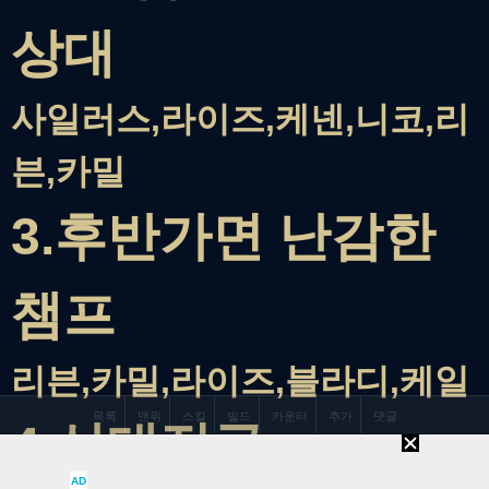
상대
사일러스,라이즈,케넨,니코,리
븐,카밀
3.후반가면 난감한
챔프
리븐,카밀,라이즈,블라디,케일
4.상대정글
AD