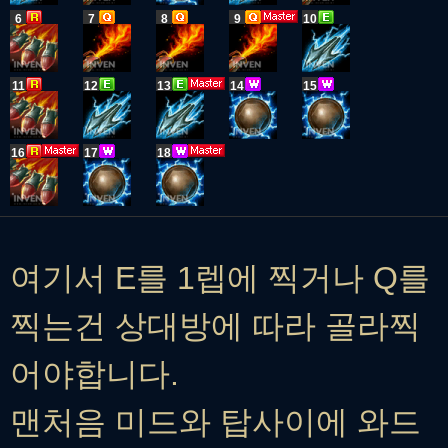
6
7
8
9
10
11
12
13
14
15
16
17
18
여기서 E를 1렙에 찍거나 Q를
찍는건 상대방에 따라 골라찍
어야합니다.
맨처음 미드와 탑사이에 와드