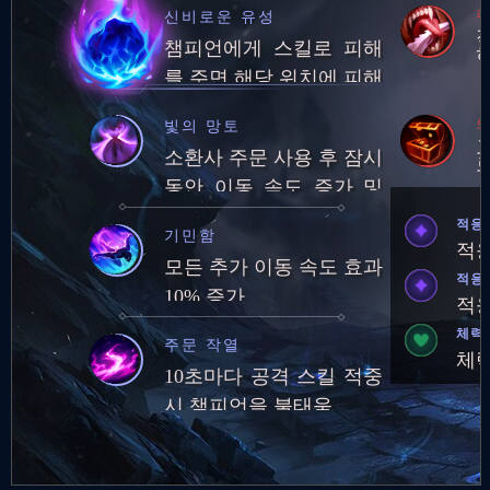
피
신비로운 유성
챔피언에게 스킬로 피해
를 주면 해당 위치에 피해
를 가하는 유성 소환
보
빛의 망토
소환사 주문 사용 후 잠시
동안 이동 속도 증가 및
유닛 통과 가능
적응
기민함
적응
모든 추가 이동 속도 효과
적응
10% 증가
적응
체력
주문 작열
체력
10초마다 공격 스킬 적중
시 챔피언을 불태움