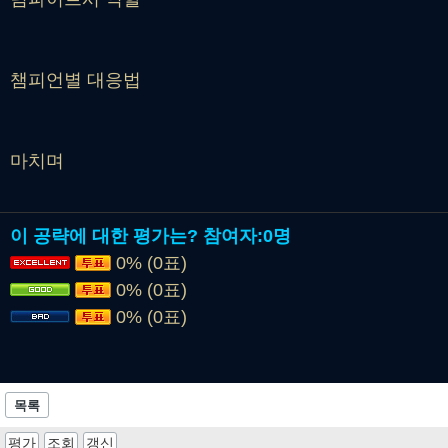
챔피언별 대응법
마치며
이 공략에 대한 평가는?
참여자:
0명
0% (0표)
0% (0표)
0% (0표)
목록
평가
조회
갱신