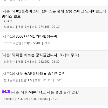
[시즌15]
■인증有마스터. 람머스는 현재 잘못 쓰이고 있다■ 문도식
람머스 빌드
평가중 (
2
)
|
모래놀이
|
댓글: 1개
|
조회: 274,165
|
09-10
[시즌15]
3500++/ M1 카타할께공략
|
리그오브영만
|
조회: 272,489
|
09-03
[시즌15]
처음 써보는 공략글입니다...!(미숙 주의)
|
임현현수
|
댓글: 1개
|
조회: 282,252
|
08-30
[시즌15]
서폿 ★AP유나라★ 숨겨진OP
|
인베는베인
|
댓글: 1개
|
조회: 331,110
|
07-26
[시즌15]
[GM]AP 샤코 서폿 설명 길게 안함
|
Fkffhfan
|
댓글: 2개
|
조회: 449,953
|
07-20