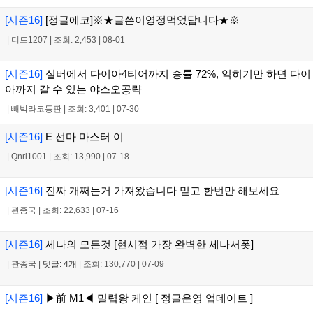
[시즌16]
[정글에코]※★글쓴이영정먹었답니다★※
|
디드1207
|
조회: 2,453
|
08-01
[시즌16]
실버에서 다이아4티어까지 승률 72%, 익히기만 하면 다이
아까지 갈 수 있는 야스오공략
|
빼박라코등판
|
조회: 3,401
|
07-30
[시즌16]
E 선마 마스터 이
|
Qnrl1001
|
조회: 13,990
|
07-18
[시즌16]
진짜 개쩌는거 가져왔습니다 믿고 한번만 해보세요
|
관종국
|
조회: 22,633
|
07-16
[시즌16]
세나의 모든것 [현시점 가장 완벽한 세나서폿]
|
관종국
|
댓글: 4개
|
조회: 130,770
|
07-09
[시즌16]
▶前 M1◀ 밀렵왕 케인 [ 정글운영 업데이트 ]