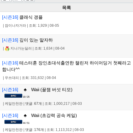
목록
[시즌16]
클래식 갱플
|
잠이나자거라
|
조회: 1,929
|
08-05
[시즌16]
깊이 있는 말자하
|
지나가는딜러
|
조회: 1,634
|
08-04
[시즌16]
테스터훈 장인초대석출연한 챌린저 하이머딩거 첫째라고
합니다^^
|
우쓰대리
|
조회: 331,632
|
08-04
[시즌16]
♣ Waii (꿀잼 버섯 티모)
19 / 25
|
케일만천판
|
댓글: 67개
|
조회: 1,000,217
|
08-03
[시즌16]
♣ Waii (초강력 공속 케일)
44 / 51
|
케일만천판
|
댓글: 176개
|
조회: 1,113,312
|
08-03