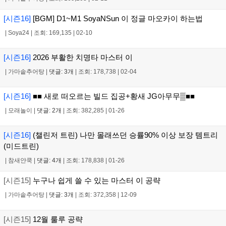
[시즌16]
[BGM] D1~M1 SoyaNSun 이 정글 마오카이 하는법
|
Soya24
|
조회: 169,135
|
02-10
[시즌16]
2026 부활한 치명타 마스터 이
|
가마솥추어탕
|
댓글: 3개
|
조회: 178,738
|
02-04
[시즌16]
■■ 새로 떠오르는 빌드 집공+황새 JG아무무▒■■
|
모래놀이
|
댓글: 2개
|
조회: 382,285
|
01-26
[시즌16]
(챌린저 트린) 나만 몰래쓰던 승률90% 이상 보장 템트리
(미드트린)
|
참새얀쿡
|
댓글: 4개
|
조회: 178,838
|
01-26
[시즌15]
누구나 쉽게 쓸 수 있는 마스터 이 공략
|
가마솥추어탕
|
댓글: 3개
|
조회: 372,358
|
12-09
[시즌15]
12월 룰루 공략