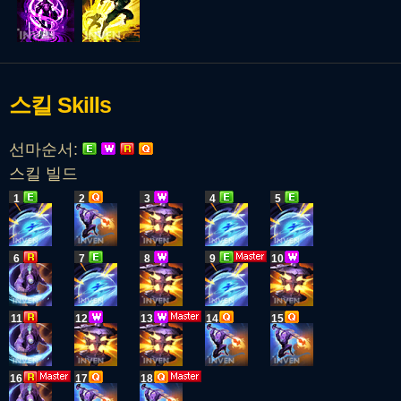
스킬
Skills
선마순서:
스킬 빌드
1
2
3
4
5
6
7
8
9
10
11
12
13
14
15
16
17
18