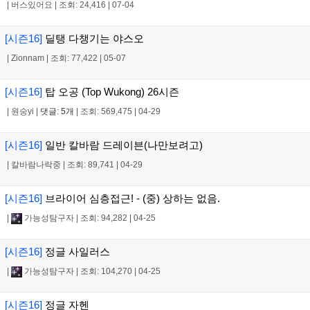
|
버스있어요
|
조회: 24,416
|
07-04
[시즌16]
딜탱 다챙기는 야스오
|
Zionnam
|
조회: 77,422
|
05-07
[시즌16]
탑 오공 (Top Wukong) 26시즌
|
원숭yi
|
댓글: 5개
|
조회: 569,475
|
04-29
[시즌16]
일반 칼바람 드레이븐(나만보려고)
|
칼바람나락중
|
조회: 89,741
|
04-29
[시즌16]
브라이어 심층접근! - (중) 상하는 없음.
|
가능성탐구자
|
조회: 94,282
|
04-25
[시즌16]
정글 사일러스
|
가능성탐구자
|
조회: 104,270
|
04-25
[시즌16]
정글 자헨