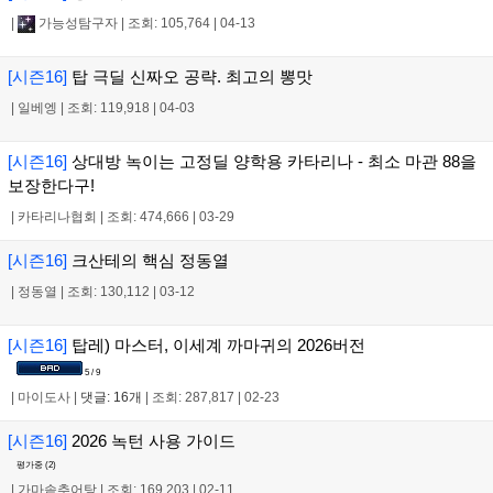
|
가능성탐구자
|
조회: 105,764
|
04-13
[시즌16]
탑 극딜 신짜오 공략. 최고의 뽕맛
|
일베엥
|
조회: 119,918
|
04-03
[시즌16]
상대방 녹이는 고정딜 양학용 카타리나 - 최소 마관 88을
보장한다구!
|
카타리나협회
|
조회: 474,666
|
03-29
[시즌16]
크산테의 핵심 정동열
|
정동열
|
조회: 130,112
|
03-12
[시즌16]
탑레) 마스터, 이세계 까마귀의 2026버전
5 / 9
|
마이도사
|
댓글: 16개
|
조회: 287,817
|
02-23
[시즌16]
2026 녹턴 사용 가이드
평가중 (
2
)
|
가마솥추어탕
|
조회: 169,203
|
02-11