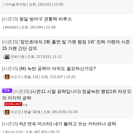
|
가마솥추어탕
|
조회: 193,410
|
12-09
[시즌15]
원딜 방어구 관통력 바루스
|
Wndu62
|
조회: 263,984
|
12-08
[시즌15]
'장인초대석 2회 출연 및 가렌 평점 1위' 진짜 가렌의 시즌
15 가렌 간단 강의
|
진짜가렌
|
조회: 227,819
|
11-12
[시즌15]
(M) 녹턴 공략이 아직도 필요하신가요?
|
라오갓
|
댓글: 1개
|
조회: 210,407
|
10-20
[시즌15]
(시즌11 시절 공략입니다) 정글녹턴 랭킹1위 라오갓
의 마지막 공략
7 / 8
|
라오갓
|
댓글: 32개
|
조회: 381,628
|
10-20
[시즌15]
4년 연속 마스터) 내가 볼려고 쓰는 카타리나 공략
|
용타는모데
|
조회: 462,453
|
09-23