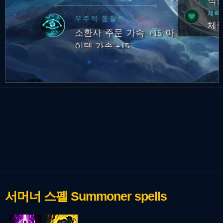
당겨짐
적응
체력
우주적 통찰력
체력
소환사 주문 가속 +15 아
이템 가속 +15
서머너 스펠
Summoner spells