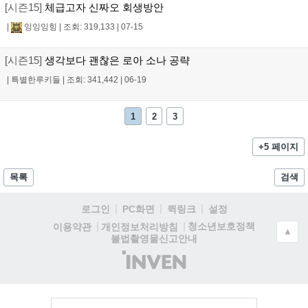
[시즌15]
체급고자 신짜오 회생방안
|
잉잉잉힝
|
조회: 319,133
|
07-15
[시즌15]
생각보다 괜찮은 로아 소나 공략
|
특별한루키들
|
조회: 341,442
|
06-19
1
2
3
+5 페이지
목록
검색
로그인
PC화면
퀵링크
설정
청소년보호정책
이용약관
개인정보처리방침
▲
불법촬영물신고안내
(주)
인
벤