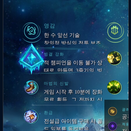
영감
한 수 앞선 기술
창의적 방식의 전투 보조
빙결 강화
적 챔피언을 이동 불가 상
태로 만들면 3줄기의 빙
결 광선이 뻗어 나와 근처
사
마법의 신발
적들을 둔화하고 아군에
1
게임 시작 후 10분에 장화
게 입히는 피해
무료 획득. 그 전까지 신
력
발류 아이템 구매 불가.
공격
환급
챔피언 처치 관여 시마다
공격
전설급 아이템 구매 시 골
장화 획득 시점이 30초 앞
적응
드 일부를 돌려받음