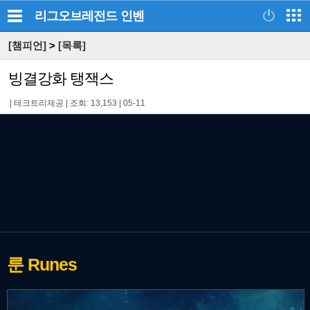
리그오브레전드
인벤
[챔피언]
>
[목록]
빙결강화 탱잭스
|
테크트리제공
|
조회: 13,153
|
05-11
룬
Runes