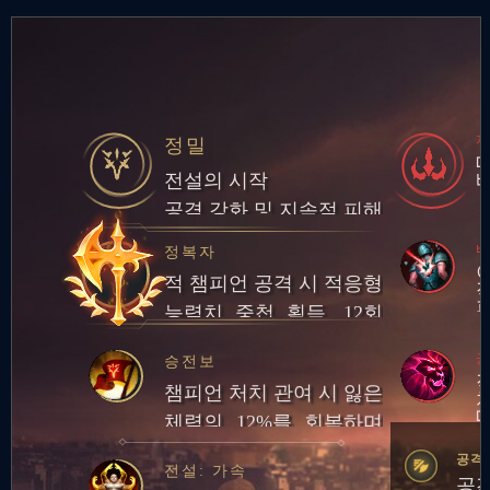
정밀
전설의 시작
공격 강화 및 지속적 피해
비
정복자
적 챔피언 공격 시 적응형
능력치 중첩 획득. 12회
중첩 시 챔피언 대상 피해
궁
승전보
량의 일부만큼 체력 회복
챔피언 처치 관여 시 잃은
체력의 12%를 회복하며
추가로 20골드 획득
공격
전설: 가속
공격