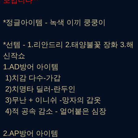
보입니다**
*정글아이템 - 녹색 이끼 쿵쿵이
*선템 - 1.리안드리 2.태양불꽃 장화 3.해
신작쇼
1.AD방어 아이템
1)치감 다수-가갑
2)치명타 딜러-란두인
3)무난 + 이니쉬 -망자의 갑옷
4)적 공속 감소 - 얼어붙은 심장
2.AP방어 아이템