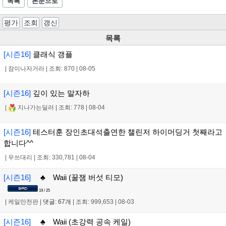
목록
본문으로
평가
조회
갱신
목록
[시즌16]
클래식 갱플
|
잠이나자거라
|
조회: 870
|
08-05
[시즌16]
깊이 있는 말자하
|
지나가는딜러
|
조회: 778
|
08-04
[시즌16]
테스터훈 장인초대석출연한 챌린저 하이머딩거 첫째라고
합니다^^
|
우쓰대리
|
조회: 330,781
|
08-04
[시즌16]
♣ Waii (꿀잼 버섯 티모)
19 / 25
|
케일만천판
|
댓글: 67개
|
조회: 999,653
|
08-03
[시즌16]
♣ Waii (초강력 공속 케일)