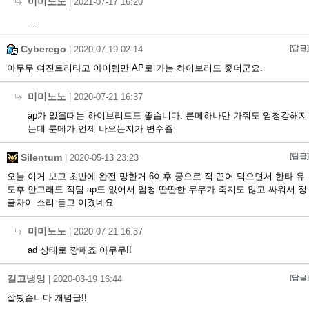
미미노노
|
2021-07-17 16:20
...
Cyberego
[답글]
|
2020-07-19 02:14
아무무 여진트리타고 아이템만 AP로 가는 하이브리도 좋더군요.
미미노노
|
2020-07-21 16:37
ap가 없을때는 하이브리드도 좋습니다. 룬메하나만 가줘도 엄청강해지
는데 룬메가 언제 나오는지가 변수죱
Silentum
[답글]
|
2020-05-13 23:23
오늘 이거 보고 초반에 완전 망한거 6이후 궁으로 적 끈어 먹으면서 한타 유
도후 안그래도 적팀 ap도 없어서 엄청 딴딴한 무무가 죽지도 않고 싸워서 정
글차이 소리 듣고 이겼네요
미미노노
|
2020-07-21 16:37
ad 상태로 깡패죠 아무무!!
길고냉잉
[답글]
|
2020-03-19 16:44
잘봤습니다 개념글!!