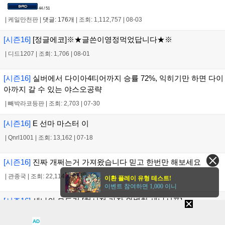
44 / 51
|
케일만천판
|
댓글: 176개
|
조회: 1,112,757
|
08-03
[시즌16]
[정글에코]※★글쓴이영정먹었답니다★※
|
디드1207
|
조회: 1,706
|
08-01
[시즌16]
실버에서 다이아4티어까지 승률 72%, 익히기만 하면 다이
아까지 갈 수 있는 야스오공략
|
빼박라코등판
|
조회: 2,703
|
07-30
[시즌16]
E 선마 마스터 이
|
Qnrl1001
|
조회: 13,162
|
07-18
[시즌16]
진짜 개쩌는거 가져왔습니다 믿고 한번만 해보세요
|
관종국
|
조회: 22,114
|
07-16
이환 플레이 유형 테스트!
이벤트 참여하면 1,000 이니
[시즌16]
세나의 모든것 [현시점 가장 완벽한 세나서폿]
|
관종국
|
댓글: 4개
|
조회: 130,175
|
07-09
AD