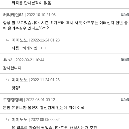
워윅을 만나본적이 없음..
허리케인62
[답글]
|
2022-10-10 21:06
항상 잘 보고있습니다. 시즌 초기부터 혹시 서폿 아무무는 어떠신지 한번 공
략 올려주실수 있나요%gt;?
미미노노
|
2022-11-24 01:23
서폿.. 하게되면 ㄱㄱ
Jkh2
[답글]
|
2022-09-21 16:44
감사합니다
미미노노
|
2022-11-24 01:23
홧팅!
쿠헹헹헹헤
[답글]
|
2022-08-01 09:12
본인 유튜브만 올렸지 갱신된게 없는데 뭐야 이섹
미미노노
|
2022-08-05 00:52
요 빌드로 마스터 찍었습니다 한번 해보시는거 추천