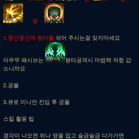
평
1.중간중간에 평타를
섞어 주시는걸 잊지마세요
아무무 패시브는
평타공격시 마법력 저항 감
소니까요
2.궁플
3.큐로 미니언 진입 후 궁플
스킬 활용 팁
갱각이 나오면 뒤나 옆을 잡고 슬금슬금 다가가면