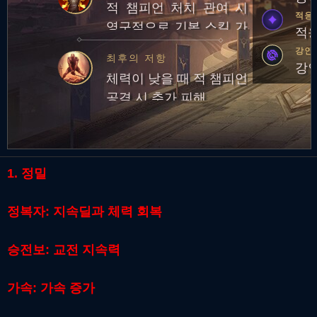
적 챔피언 처치 관여 시
적응
영구적으로 기본 스킬 가
적응
속 효과 획득
강인
최후의 저항
강인
체력이 낮을 때 적 챔피언
공격 시 추가 피해
1. 정밀
정복자: 지속딜과 체력 회복
승전보: 교전 지속력
가속: 가속 증가