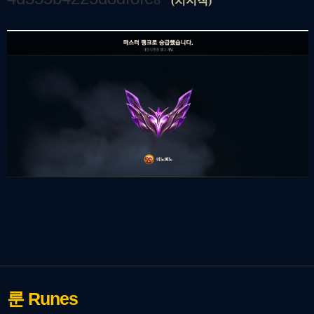
8
(치지직)
룬
Runes