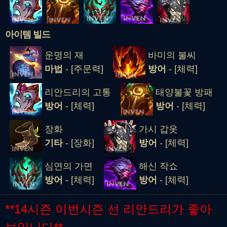
아이템 빌드
운명의 재
바미의 불씨
마법
- [주문력]
방어
- [체력]
리안드리의 고통
태양불꽃 방패
방어
- [체력]
방어
- [체력]
장화
가시 갑옷
기타
- [장화]
방어
- [체력]
심연의 가면
해신 작쇼
방어
- [체력]
방어
- [체력]
**14시즌 이번시즌 선 리안드리가 좋아