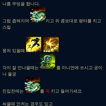
나름 무빙을 합니다.
그럼 좁혀지며
키고 위 콤보대로 평타를 치고
스킬
뭉처 있을때
각이 잘 안나올때는
를 미니언에 쓰시고 궁이
나 플궁
진입전에는
를
꼭
키고 들어가세요
싸울때 안켜는 경우도 있고