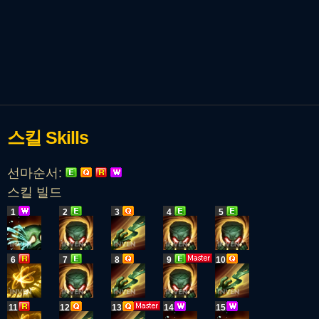
스킬
Skills
선마순서:
스킬 빌드
1
2
3
4
5
6
7
8
9
10
11
12
13
14
15