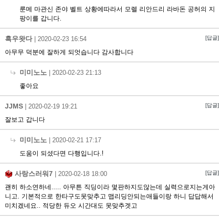
룬메 마관신 존야 벨트 상황에따라서 모렐 리안드리 라바돈 공허의 지
팡이를 갑니다.
흑우왓다
[답글]
|
2020-02-23 16:54
아무무 덕분에 잘하게 되엇습니다 감사합니다
미미노노
|
2020-02-23 21:13
좋아요
JJMS
[답글]
|
2020-02-19 19:21
잘보고 갑니다
미미노노
|
2020-02-21 17:17
도움이 되셨다면 다행입니다.!
사랑스러워7
[답글]
|
2020-02-18 18:00
괜히 하소연하네..... 아무튼 직딩이라 몇판하지도않는데 실력으로지는게아
니고. 기본적으로 한타구도못맞추고 맵리딩안되는애들이랑 하니 답답해서
미치겠네요.. 적당한 듀오 시간대도 못맞추겟고