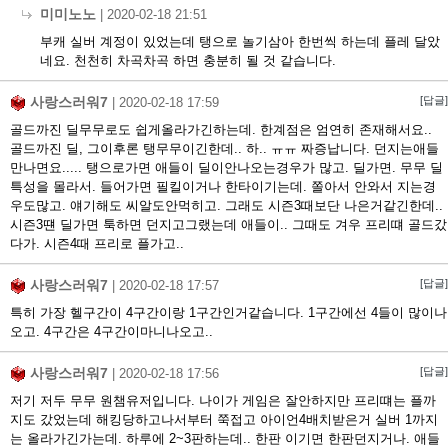
미미노노
|
2020-02-18 21:51
부캐 실버 계정이 있었는데 탱으로 놀기삼아 한번씩 하는데 플레 달았
네요. 천천히 차곡차곡 하면 충분히 될 것 같습니다.
사랑스러워7
[답글]
|
2020-02-18 17:59
골드까진 딜무무로도 쉽게올라가긴하는데. 한계점은 엄연히 존재해서요..
골드까진 딜, 그이후론 탱무무이긴한데.. 하.. ㅠㅠ 짜증납니다. 던지는애들
만나면요..... 탱으로가면 애들이 딜이안나오는경우가 많고. 딜가면. 무무 딜
특성을 몰라서. 들어가면 필킬이거나 한타이기는데. 쫄아서 안와서 지는경
우도많고. 얘기해도 씨알도안먹히고. 그래도 시즌3때보단 나은거같긴한데..
시즌3떈 딜가면 툭하면 던지고그랬는데 애들이.. 그때도 겨우 프리떄 골드갔
다가. 시즌4때 프리로 플가고..
사랑스러워7
[답글]
|
2020-02-18 17:57
특히 가장 헬구간이 4구간이랑 1구간인거같습니다. 1구간에선 4들이 많이나
오고. 4구간은 4구간이마니나오고..
사랑스러워7
[답글]
|
2020-02-18 17:56
저기 저두 무무 원챔유저입니다. 나이가 게임은 잘안하지만 프리떄는 플까
지도 갔었는데 해킹당하고나서부터 쭉접고 아이언4배치받은거 실버 1까지
는 올라가긴가는데. 하루에 2~3판하는데.. 한판 이기면 한판던지거나. 애들