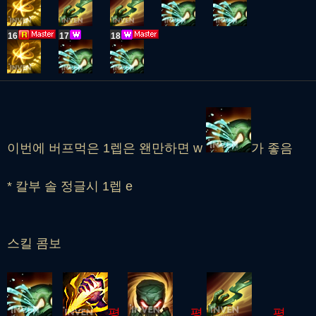
16
17
18
이번에 버프먹은 1렙은 왠만하면 w
가 좋음
* 칼부 솔 정글시 1렙 e
스킬 콤보
평
평
평