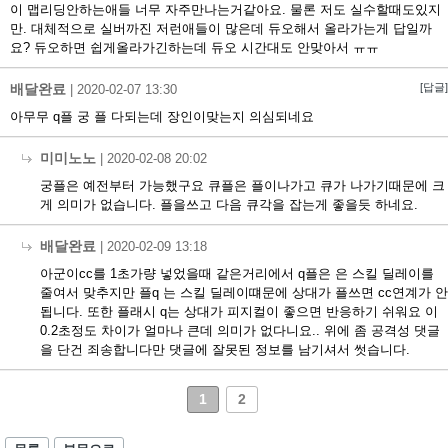
이 맵리딩안하는애들 너무 자주만나는거같아요. 물론 저도 실수할때도있지
만. 대체적으로 실버까진 저런애들이 많은데 듀오해서 올라가는게 답일까
요? 듀오하면 쉽게올라가긴하는데 듀오 시간대도 안맞아서 ㅠㅠ
배달완료
[답글]
|
2020-02-07 13:30
아무무 q플 궁 플 다되는데 장인이맞는지 의심되네요
미미노노
|
2020-02-08 20:02
궁플은 예전부터 가능했구요 큐플은 플이나가고 큐가 나가기때문에 크
게 의미가 없습니다. 플을쓰고 다음 큐각을 잡는게 좋을듯 하네요.
배달완료
|
2020-02-09 13:18
아군이cc를 1초가량 넣었을때 같은거리에서 q플은 은 스킬 딜레이를
줄여서 맞추지만 플q 는 스킬 딜레이떄문에 상대가 플쓰면 cc연계가 안
됩니다. 또한 플래시 q는 상대가 피지컬이 좋으면 반응하기 쉬워요 이
0.2초정도 차이가 얼마나 큰데 의미가 없다니요.. 위에 좀 공격성 댓글
을 단건 죄송합니다만 댓글에 잘못된 정보를 남기셔서 썻습니다.
1
2