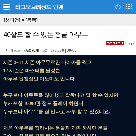
리그오브레전드
인벤
[챔피언]
>
[목록]
40살도 할 수 있는 정글 아무무
13 / 17
|
미미노노
|
댓글: 70개
|
조회: 577,578
|
08-03
시즌 3~14 시즌 아무무로만 다이아를 찍고
12 시즌은 마스터를 달성한
아무무 원챔장인 미노미노 입니다.
누구보다 아무무를 많이했고 잘한다고 말 할 순 없지만
부캐포함 10000판 정도 플레이 하면서
누구보다 아무무를 잘 안다고 자부 할 수 있겠네요.
처음 아무무를 접하시는 분들과 기존 하시던 분들