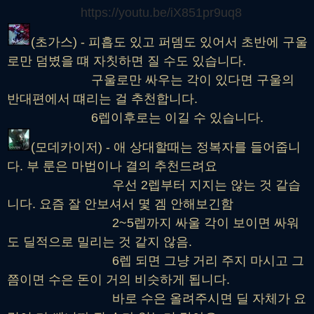
https://youtu.be/iX851pr9uq8
(초가스) - 피흡도 있고 퍼뎀도 있어서 초반에 구울
로만 덤볐을 떄 자칫하면 질 수도 있습니다.
구울로만 싸우는 각이 있다면 구울의
반대편에서 떄리는 걸 추천합니다.
6렙이후로는 이길 수 있습니다.
(모데카이저) - 애 상대할때는 정복자를 들어줍니
다. 부 룬은 마법이나 결의 추천드려요
우선 2렙부터 지지는 않는 것 같습
니다. 요즘 잘 안보셔서 몇 겜 안해보긴함
2~5렙까지 싸울 각이 보이면 싸워
도 딜적으로 밀리는 것 같지 않음.
6렙 되면 그냥 거리 주지 마시고 그
쯤이면 수은 돈이 거의 비슷하게 됩니다.
바로 수은 올려주시면 딜 자체가 요