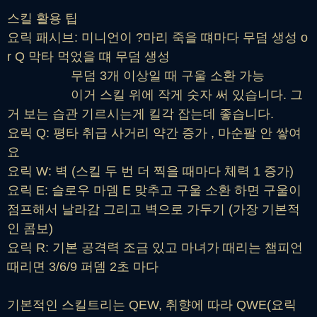
스킬 활용 팁
요릭 패시브: 미니언이 ?마리 죽을 떄마다 무덤 생성 o
r Q 막타 먹었을 떄 무덤 생성
무덤 3개 이상일 때 구울 소환 가능
이거 스킬 위에 작게 숫자 써 있습니다. 그
거 보는 습관 기르시는게 킬각 잡는데 좋습니다.
요릭 Q: 평타 취급 사거리 약간 증가 , 마순팔 안 쌓여
요
요릭 W: 벽 (스킬 두 번 더 찍을 때마다 체력 1 증가)
요릭 E: 슬로우 마뎀 E 맞추고 구울 소환 하면 구울이
점프해서 날라감 그리고 벽으로 가두기 (가장 기본적
인 콤보)
요릭 R: 기본 공격력 조금 있고 마녀가 때리는 챔피언
때리면 3/6/9 퍼뎀 2초 마다
기본적인 스킬트리는 QEW, 취향에 따라 QWE(요릭