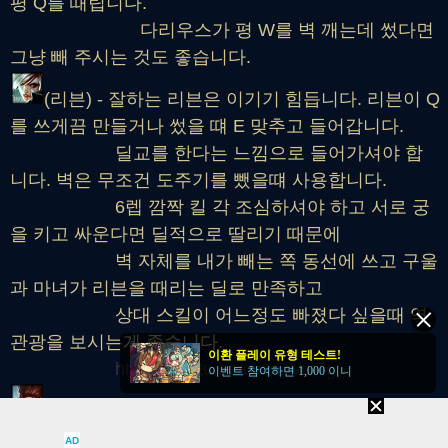
평 Q를 때립니다.
다리우스가 평 W를 벽 깨는데 썼다면
그냥 빼 주시는 것도 좋습니다.
(리븐) - 잘하는 리븐은 이기기 힘듭니다. 리븐이 Q
를 쓰게끔 만들거나 썼을 떄 E 맞추고 들어갑니다.
딜교를 한다는 느낌으로 들어가셔야 합
니다. 벽은 무조건 도주기를 뺐을떄 사용합니다.
6렙 깜짝 킬 각 조심하셔야 하고 서로 궁
을 키고 싸운다면 딜적으로 딸리기 때문에
벽 자체를 내가 빼는 쪽 동선에 쓰고 구울
과 마녀가 리븐을 때리는 딜로 만족하고
상대 스킬이 어느정도 빠졌다 싶을때 역
관광을 보시는게 좋습니다.
이환 플레이 유형 테스트!
https://youtu.be/ojizrGVuiTg
이벤트 참여하면 1,000 이니
(오공) - 잘 안나오지만... 애매합니다. 상대의 분신
타이밍이나 요릭의 E와 W콤보를 어떻게 사용하냐에
AD