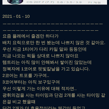
2021 - 01 - 10
ㅡㅡㅡㅡㅡㅡㅡㅡㅡㅡㅡㅡㅡㅡㅡㅡㅡㅡㅡㅡㅡㅡㅡ
ㅡㅡㅡㅡㅡㅡㅡㅡㅡㅡㅡㅡㅡㅡㅡㅡㅡㅡㅡㅡㅡㅡ
요즘 플레에서 즐겜만 하다가
배치 요릭으로만 한 번 봤는데 나쁘지 않은 것 같아요.
우선 지금 1티어가 다리 카밀 말파 등등인데
지금 나오는 픽들 상대로 나쁘지 않아요
템트리는 아직 많이 안해봐서 쌓이진 않았는데
정복자에 1코어로 핏빛칼날을 가고 있습니다.
2코어는 트포를 가구여..
3코어부터는 아직 보구있구여
우선 이렇게 가는 이유에 대해 적자면..
광휘의검을 사는 타이밍과 단검 2개를 사는 타이밍 같
은걸 비교 했을떄
단검 2개가 더 효율적이라는 체감이 들었고