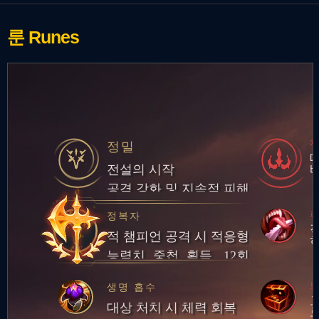
룬
Runes
정밀
전설의 시작
공격 강화 및 지속적 피해
피
정복자
적 챔피언 공격 시 적응형
능력치 중첩 획득. 12회
중첩 시 챔피언 대상 피해
보
생명 흡수
량의 일부만큼 체력 회복
대상 처치 시 체력 회복