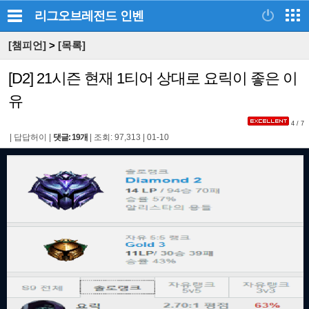
리그오브레전드
인벤
[챔피언]
>
[목록]
[D2] 21시즌 현재 1티어 상대로 요릭이 좋은 이
유
4 / 7
|
답답허이
|
댓글: 19개
|
조회: 97,313
|
01-10