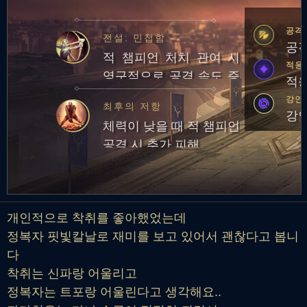
공격
전설: 민첩함
공격
적 챔피언 처치 관여 시
적응
영구적으로 공격 속도 증
적응
가
강인
최후의 저항
강인
체력이 낮을 때 적 챔피언
공격 시 추가 피해
개인적으로 착취를 좋아했었는데
정복자 핏빛칼날로 재미를 보고 있어서 괜찮다고 봅니
다
착취는 신파랑 어울리고
정복자는 트포랑 어울린다고 생각해요..