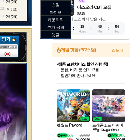
모집
0% (0표)
스킬
아스오라 CBT 모집
0% (0표)
아이템
08.19
0% (0표)
참가자 모집까지 남은 기간
카운터픽
11
18
46
03
추가 공략
Days
Hours
Min
Sec
댓글
게임 핫딜 (PC/스팀)
스토어+
0/0
캡콤 프렌차이즈 할인 진행 중!
몬헌, 바하 등 인기 IP를
할인가에 만나보세요!
인벤게임즈 8월 특별 할인!
드래곤소드: 어웨이크닝 입점!
문명 7 특별 할인!
마블 투혼 파이팅 소울즈 정식출시!
귀무자: 검의 길 예약 판매 중!
비스트 오브 리인카네이션 정식 출시!
커세어 코브 출시 기념 할인!
더 렐릭 퍼스트 가디언 정식 출시
베데스다 40주년 기념 할인 중!
캡콤 일부 상품 상시 할인
스타워즈 은하계 레이서
로블록스 기프트 카드 공식 입점
인기 퍼블리셔 모음!
스팀으로 만나는 드래곤소드!
조선&고려 DLC 출시 예정
마블 히어로 총 출동&화려한 격투!
10% 할인과
게임프릭 신작 IP
해적'섬'을 발전시키자!
설화x하드코어 액션!
베데스다의 명작들을
몬헌 와일즈 & 드래곤즈 도그마2
인벤게임즈에서 10% 추가 적립
Robux를 가장 안전하고
최대 90% 할인가를 만나보세요!
네이버혜택과 함께 만나보세요!
50%할인&추가 적립까지!
네이버 포인트 혜택까지!
이니&베니 혜택까지!
네이버 혜택가와 함께 예약하세요!
할인&네이버혜택으로 만나보세요!
네이버페이 혜택과 만나보세요!
40주년 프로모션으로 만나보세요!
일부 에디션 상시 할인!
혜택으로 예약 판매 중
편안하게 충전하세요
팰월드 Palworld
드래곤소드 어웨이
크닝 DragonSword A
wakening
5%
32,000
10%