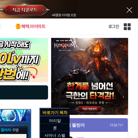
혜택.아이마트
로그인
인
벤
전
체
사
이
트
맵
바로가기 목차
머리말
게임 캘린더
더보기+
룬
 참여자 :
0명
서머너 스펠