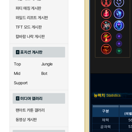
파티 매칭 게시판
와일드 리프트 게시판
TFT 모드 게시판
칼바람 나락 게시판
포지션 게시판
Top
Jungle
Mid
Bot
Support
능력치
Statistics
미디어 갤러리
팬아트 카툰 갤러리
구분
(레벨
동영상 게시판
체력
5
공격력
5