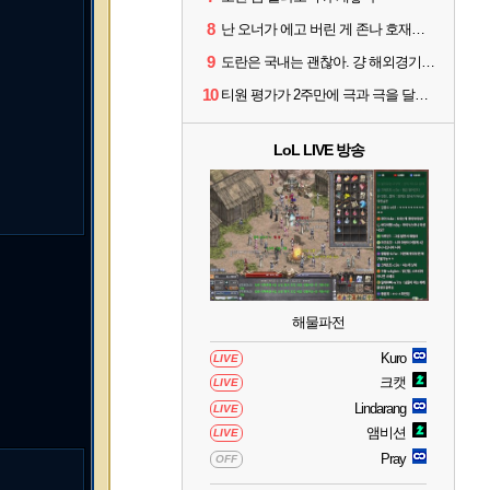
8
난 오너가 에고 버린 게 존나 호재라고 봄
9
도란은 국내는 괜찮아. 걍 해외경기가 개 쓰레기라 그래
10
티원 평가가 2주만에 극과 극을 달리고 있네
LoL LIVE 방송
해물파전
Kuro
LIVE
크캣
LIVE
Lindarang
LIVE
앰비션
LIVE
Pray
OFF