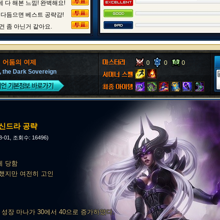
 다 해본 느낌! 완벽해요!
 다듬으면 베스트 공략감!
건 좀 아닌거 같아요.
, 어둠의 여제
0
0
0
, the Dark Sovereign
치 신드라 공략
08-01, 조회수: 16496)
게 당함
금 했지만 여전히 고인
당 성장 마나가 30에서 40으로 증가하였다.