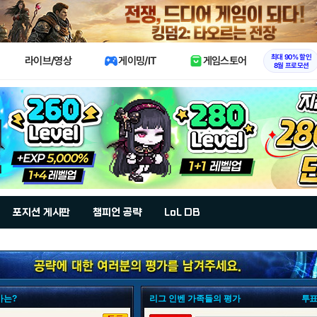
X
최대 90% 할인
라이브/영상
게이밍/IT
게임스토어
8월 프로모션
포지션 게시판
챔피언 공략
LoL DB
가는?
리그 인벤 가족들의 평가
투표