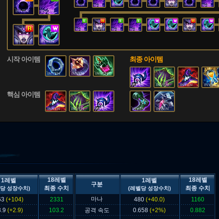
시작 아이템
최종 아이템
핵심 아이템
18레벨
18레벨
1레벨
1레벨
구분
최종 수치
최종 수치
당 성장수치)
(레벨당 성장수치)
마나
63
(+104)
2331
480
(+40.0)
1160
3.9
(+2.9)
103.2
공격 속도
0.658
(+2%)
0.882