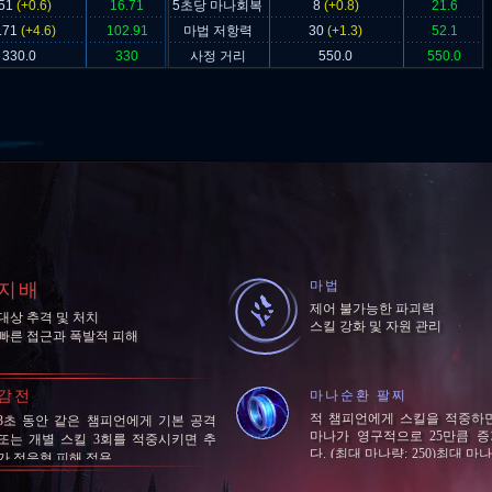
.51
(+0.6)
16.71
5초당 마나회복
8
(+0.8)
21.6
.71
(+4.6)
102.91
마법 저항력
30
(+1.3)
52.1
330.0
330
사정 거리
550.0
550.0
마법
지배
제어 불가능한 파괴력
대상 추격 및 처치
스킬 강화 및 자원 관리
빠른 접근과 폭발적 피해
감전
마나순환 팔찌
적 챔피언에게 스킬을 적중하
3초 동안 같은 챔피언에게 기본 공격
마나가 영구적으로 25만큼 
또는 개별 스킬 3회를 적중시키면 추
다. (최대 마나량: 250)최대 마나
가 적응형 피해 적용
에 도달하면 5초마다 잃은 마나
를 회복합니다.