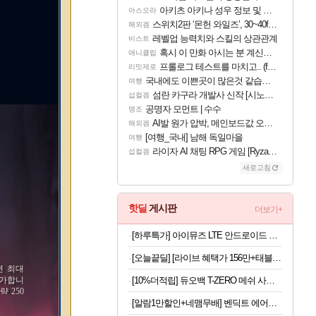
아키츠 아키나 성우 정보 및 주요 필모
아스오라
스위치2판 ‘몬헌 와일즈’, 30~40fps 목표 추정
해외겜
레벨업 능력치와 스킬의 상관관계
비스트
혹시 이 만화 아시는 분 계신가요
애니클립
프롤로그 테스트를 마치고.. (feat. 리아)
리밋제로
국내에도 이쁜곳이 많은것 같습니다
여행
섬란 카구라 개발사 신작 [시노비 넥서스] 연내 출시 예정
섭컬겜
공명자 모먼트 | 수수
명조
AI발 원가 압박, 메인보드값 오르나
해외겜
[여행_국내] 남해 독일마을
여행
라이자 AI 채팅 RPG 게임 [RyzaChat: AI] 공개
섭컬겜
새로고침
핫딜
게시판
더보기+
[하루특가] 아이뮤즈 LTE 안드로이드 태블릿PC 뮤패드 21.3cm K8
[오늘끝딜] [라이브 혜택가 156만+태블릿 거치대+블루투스 키보드]삼성전자 갤럭시탭 S11 울트라 WIFI 업무용 학습용 SM-X930
면 최대
[10%더적립] 듀오백 T-ZERO 메쉬 사무용 컴퓨터 책상 학생 공부 의자 블랙
증가합니
량 250
[알람1만할인+네맴무배] 벤딕트 에어건 무선 미니 송풍기 초강력 콤프레샤 세차 캠핑 컴퓨터 청소 가정용 마하1
의 1%