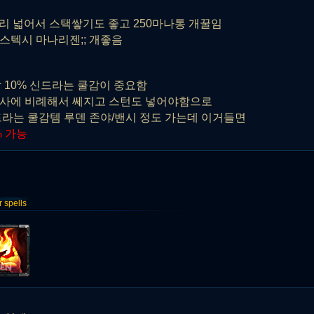
거리 넓어서 스택쌓기도 좋고 250마나통 개꿀임
 마나리젠;; 개좋음
감 10% 신드라는 쿨감이 중요함
비례해서 쎄지고 스턴도 넣어야함으로
쿨감템 루덴 존야/밴시 정도 가는데 이거들면
% 가능
spells