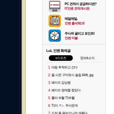
PC 견적이 궁금하다면?
IT인벤 견적게시판
매일매일,
인벤 출석체크!
주사위 굴리고 포인트!
인벤 마블
LoL 인벤 화제글
e스포츠
정보&소식
1
야동 투척하고 간다
2
올 시즌 구마유시 솔킬 64회..jpg
3
페이즈 감상평
4
페이즈 영애짤 찾았다
5
룰러 부활 T1부활
6
T1이 ㅈㄴ 무서운게
7
도란 폼 올라오니까 개좋다