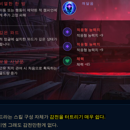
비열한 한 방
깨달음
이동 또는 행동이 제약된 적 챔피언에
게 추가 고정 피해
적응형 능력치
깊은 와드
적응형 능력치 +9
적 정글에 설치한 와드가 깊은 상태가
됩니다.
적응형 능력치
적응형 능력치 +9
체력
보물 사냥꾼
체력 +65
고유 처치 관여 시 처음으로 획득하는
골드량 증가
드라는 스킬 구성 자체가
감전을 터트리기 매우 쉽다.
그래도 감전만한게 없다.