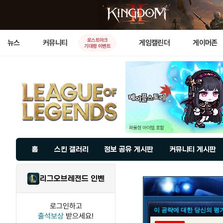
로스트아크
뉴스
커뮤니티
게임캘린더
게이머존
기대평 이벤트
홈
스킨 갤러리
정보 공유 게시판
커뮤니티 게시판
리그오브레전드 인벤
로그인하고
이 공략에 대한 당신의 평
출석보상
받으세요!