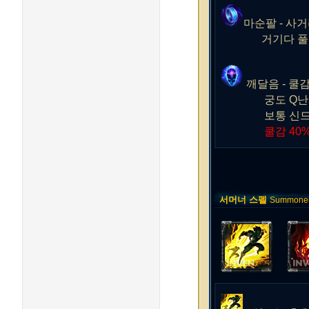
마순팔 - 사
거기다 풀스텍시
깨달음 - 쿨
궁도 Q난사에 
보통 신드라는 
쿨감 40
서머너 스펠
Summoner 