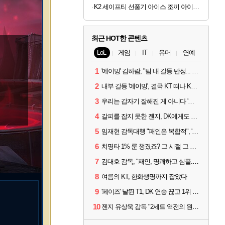
K2 세이프티 선풍기 아이스 조끼 아이스팩 쿨링 냉풍 냉방 형광 작업조끼 베스트3(YE)
최근 HOT한 콘텐츠
LoL
게임
IT
유머
연예
1
'에이밍' 김하람, "팀 내 갈등 반성... 끝까지 뛰고 싶었다"
2
내부 갈등 '에이밍', 결국 KT 떠나 KRX로...'지우'와 트레이드
3
우리는 갑자기 잘해진 게 아니다 '씨맥' 김대호 감독의 자신감
4
갈피를 잡지 못한 젠지, DK에게도 0:2 패배
5
임재현 감독대행 "패인은 복합적", '도란' "팀에 과부하 왔다"
6
치명타 1% 룬 챙겼죠? 그 시절 그 감성 '롤 클래식' 30일 출시
7
김대호 감독, "패인, 명쾌하고 심플...다시 힘낼 수 있어"
8
여름의 KT, 한화생명까지 잡았다
9
'페이즈' 날뛴 T1, DK 연승 끊고 1위 지켜
10
젠지 유상욱 감독 "2세트 역전의 원인...너무 급했다"