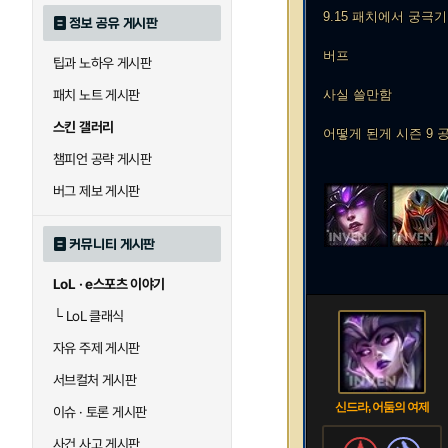
9.15 패치에서 궁극
정보 공유 게시판
버프
팁과 노하우 게시판
패치 노트 게시판
사실 쓸만함
스킨 갤러리
어떻게 된게 시즌 9
챔피언 공략 게시판
버그 제보 게시판
커뮤니티 게시판
LoL · e스포츠 이야기
└
LoL 클래식
자유 주제 게시판
서브컬처 게시판
신드라, 어둠의 여제
이슈 · 토론 게시판
사건 사고 게시판