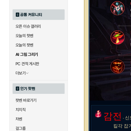
공통 커뮤니티
오픈 이슈 갤러리
오늘의 핫벤
오늘의 팟벤
AI 그림 그리기
PC 견적 게시판
더보기
인기 팟벤
팟벤 바로가기
치지직
감전
신
-
차벤
킬각 잡기엔 
걸그룹