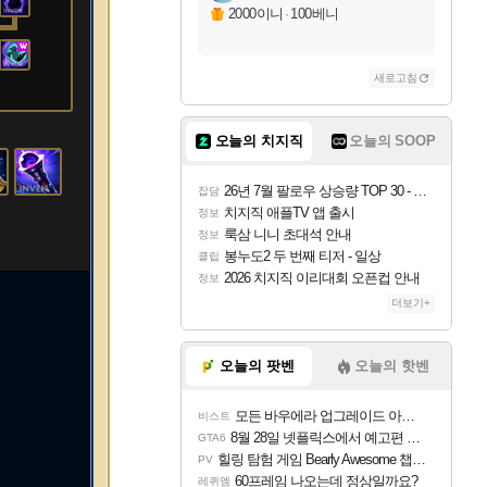
2000이니
·
100베니
새로고침
오늘의 치지직
오늘의 SOOP
26년 7월 팔로우 상승량 TOP 30 - 월간 치지직
잡담
치지직 애플TV 앱 출시
정보
룩삼 니니 초대석 안내
정보
봉누도2 두 번째 티저 - 일상
클립
2026 치지직 이리대회 오픈컵 안내
정보
더보기+
오늘의 팟벤
오늘의 핫벤
모든 바우에라 업그레이드 아이템 획득 위치 공략 (89개)
비스트
8월 28일 넷플릭스에서 예고편 공개 예정
GTA6
힐링 탐험 게임 Bearly Awesome 챕터 1 트레일러
PV
60프레임 나오는데 정상일까요?
레퀴엠