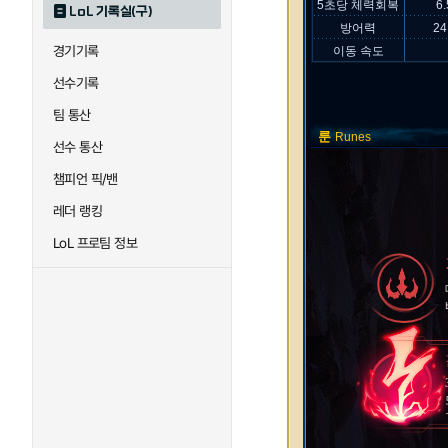
5초당 체력회복
6
LoL 기록실(구)
방어력
24
경기기록
이동 속도
선수기록
팀 통산
룬
Runes
선수 통산
챔피언 픽/밴
레더 랭킹
LoL 프로팀 정보