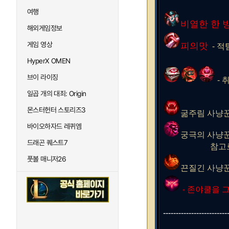
여행
비열한 한 
해외게임정보
게임 영상
피의맛
- 적
HyperX OMEN
브이 라이징
- 
일곱 개의 대죄: Origin
몬스터헌터 스토리즈3
굶주림 사냥꾼 
바이오하자드 레퀴엠
궁극의 사냥꾼
드래곤 퀘스트7
참고로 신드라 
풋볼 매니저26
끈질긴 사냥꾼 
- 존야쿨을 
-------------------------