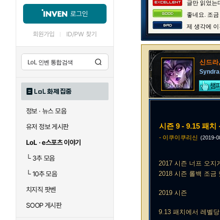
글만 읽었는데
로그인
좋네요. 조금
제 생각에 이
회원가입
ID/PW 찾기
신드라
Syndra
LoL 화제 집중
정보 · 뉴스 모음
시즌 9 - 9.15 패
유저 정보 게시판
- 이쿠이쿠리신
(2019-
LoL · e스포츠 이야기
└
3추 모음
2017 시즌 너프 오지
└
10추 모음
2018 시즌 롤백 조
치지직 팟벤
2019 시즌
SOOP 게시판
9.13 패치에서 레벨