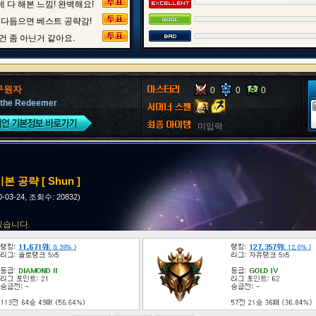
 다 해본 느낌! 완벽해요!
 다듬으면 베스트 공략감!
건 좀 아닌거 같아요.
구원자
0
0
0
 the Redeemer
미입력
본 공략 [ Shun ]
0-03-24, 조회수: 20832)
겠습니다.