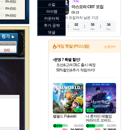
모집
0% (0표)
스킬
아스오라 CBT 모집
0% (0표)
아이템
08.19
0% (0표)
참가자 모집까지 남은 기간
카운터픽
12
02
55
32
추가 공략
Days
Hours
Min
Sec
댓글
게임 핫딜 (PC/스팀)
스토어+
0/0
문명 7 특별 할인!
조선&고려 DLC 출시 예정
50%할인&추가 적립까지!
인벤게임즈 8월 특별 할인!
드래곤소드: 어웨이크닝 입점!
귀무자: 검의 길 예약 판매 중!
비스트 오브 리인카네이션 정식 출시!
커세어 코브 출시 기념 할인!
더 렐릭 퍼스트 가디언 정식 출시
베데스다 40주년 기념 할인 중!
마블 투혼 파이팅 소울즈 예약 판매 중!
캡콤 프렌차이즈 할인 진행 중!
캡콤 일부 상품 상시 할인
스타워즈 은하계 레이서
로블록스 기프트 카드 공식 입점
인기 퍼블리셔 모음!
스팀으로 만나는 드래곤소드!
10% 할인과
게임프릭 신작 IP
해적'섬'을 발전시키자!
설화x하드코어 액션!
베데스다의 명작들을
마블 히어로 총 출동&화려한 격투!
몬헌, 바하 등 인기 IP를
몬헌 와일즈 & 드래곤즈 도그마2
인벤게임즈에서 10% 추가 적립
Robux를 가장 안전하고
최대 90% 할인가를 만나보세요!
네이버혜택과 함께 만나보세요!
이니&베니 혜택까지!
네이버 혜택가와 함께 예약하세요!
할인&네이버혜택으로 만나보세요!
네이버페이 혜택과 만나보세요!
40주년 프로모션으로 만나보세요!
네이버 포인트 혜택까지!
할인가에 만나보세요!
일부 에디션 상시 할인!
혜택으로 예약 판매 중
편안하게 충전하세요
팰월드 Palworld
나 혼자만 레벨업
어라이즈 오버드라
이브 디럭스 에디션
5%
32,000
3,000
52,000
Solo Leveling Arise