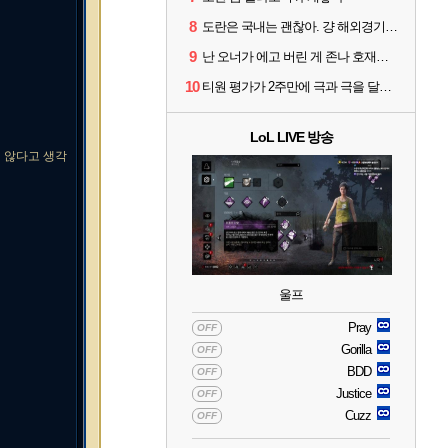
8
도란은 국내는 괜찮아. 걍 해외경기가 개 쓰레기라 그래
9
난 오너가 에고 버린 게 존나 호재라고 봄
10
티원 평가가 2주만에 극과 극을 달리고 있네
LoL LIVE 방송
진 않다고 생각
울프
Pray
OFF
Gorilla
OFF
BDD
OFF
Justice
OFF
Cuzz
OFF