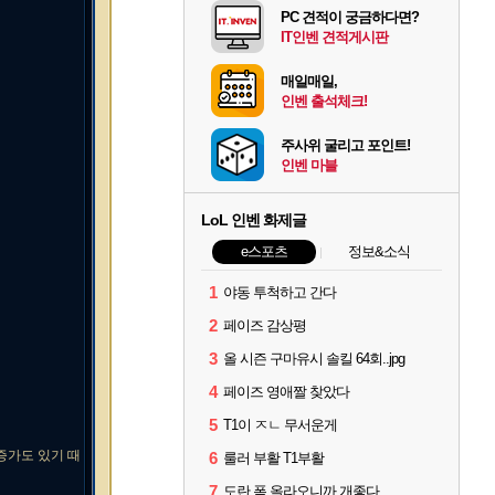
PC 견적이 궁금하다면?
IT인벤 견적게시판
매일매일,
인벤 출석체크!
주사위 굴리고 포인트!
인벤 마블
LoL 인벤 화제글
e스포츠
정보&소식
1
야동 투척하고 간다
2
페이즈 감상평
3
올 시즌 구마유시 솔킬 64회..jpg
4
페이즈 영애짤 찾았다
5
T1이 ㅈㄴ 무서운게
증가도 있기 때
6
룰러 부활 T1부활
7
도란 폼 올라오니까 개좋다