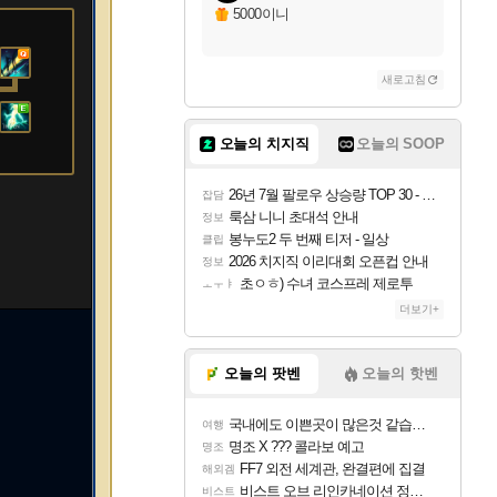
5000이니
새로고침
오늘의 치지직
오늘의 SOOP
26년 7월 팔로우 상승량 TOP 30 - 월간 치지직
잡담
룩삼 니니 초대석 안내
정보
봉누도2 두 번째 티저 - 일상
클립
2026 치지직 이리대회 오픈컵 안내
정보
초ㅇㅎ) 수녀 코스프레 제로투
ㅗㅜㅑ
더보기+
오늘의 팟벤
오늘의 핫벤
국내에도 이쁜곳이 많은것 같습니다
여행
명조 X ??? 콜라보 예고
명조
FF7 외전 세계관, 완결편에 집결
해외겜
비스트 오브 리인카네이션 정보/공략글 모음
비스트