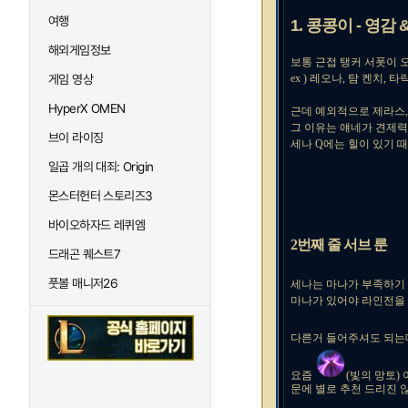
여행
1. 콩콩이 - 영감 
해외게임정보
보통 근접 탱커 서폿이 
ex ) 레오나, 탐 켄치,
게임 영상
HyperX OMEN
근데 예외적으로 제라스,
그 이유는 얘네가 견제력
브이 라이징
세나 Q에는 힐이 있기 
일곱 개의 대죄: Origin
몬스터헌터 스토리즈3
바이오하자드 레퀴엠
2번째 줄 서브 룬
드래곤 퀘스트7
풋볼 매니저26
세나는 마나가 부족하기
마나가 있어야 라인전을 
다른거 들어주셔도 되는데
요즘
(빛의 망토)
문에 별로 추천 드리진 