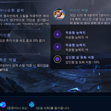
점이 30초 앞당겨짐
마나순환 팔찌
비스킷 배달
게임 시작 후 6분까지 2분마다
적 챔피언에게 스킬을 적중하면 최대
1개 획득. 비스킷 사용 또는 판매
마나가 영구적으로 25만큼 증가합니
력 회복 및 최대 체력 영구 증가
다. (최대 마나량: 250)최대 마나량 250
에 도달하면 5초마다 잃은 마나의 1%
를 회복합니다.
적응형 능력치
기민함
적응형 능력치 +9
모든 추가 이동 속도 효과 10% 증가
적응형 능력치
적응형 능력치 +9
강인함 및 둔화 저항
주문 작열
강인함 및 둔화 저항 +10%
10초마다 공격 스킬 적중 시 챔피언을
불태움
(콩콩이)나 또는
(빙결 강화)를 들어줍니다.