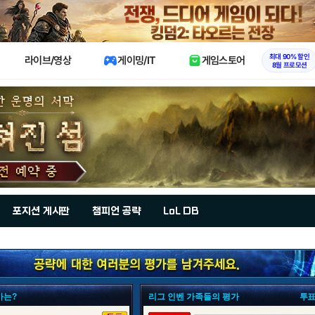
X
최대 90% 할인
라이브/영상
게이밍/IT
게임스토어
8월 프로모션
포지션 게시판
챔피언 공략
LoL DB
가는?
리그 인벤 가족들의 평가
투표