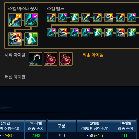
스킬 마스터 순서
스킬 빌드
시작 아이템
최종 아이템
핵심 아이템
18레벨
18레벨
1레벨
1레벨
구분
최종 수치
최종 수치
당 성장수치)
(레벨당 성장수치)
마나
30
(+89)
2043
350
(+45)
1115