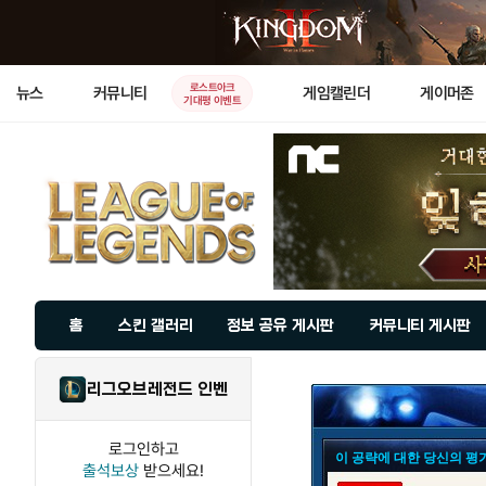
로스트아크
뉴스
커뮤니티
게임캘린더
게이머존
기대평 이벤트
홈
스킨 갤러리
정보 공유 게시판
커뮤니티 게시판
리그오브레전드 인벤
로그인하고
이 공략에 대한 당신의 평
출석보상
받으세요!