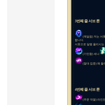
3번째 줄 서브 룬
(깨달음) 저는 서
합니다.
서폿으로 딜템 올리시는 
(기민함) 세나
(절대 집중) 왜 
4번째 줄 서브 룬
(주문 작열) 라인