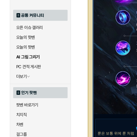
공통 커뮤니티
오픈 이슈 갤러리
오늘의 핫벤
오늘의 팟벤
AI 그림 그리기
PC 견적 게시판
더보기
인기 팟벤
팟벤 바로가기
치지직
차벤
룬은 보통 위에 룬 처럼
걸그룹