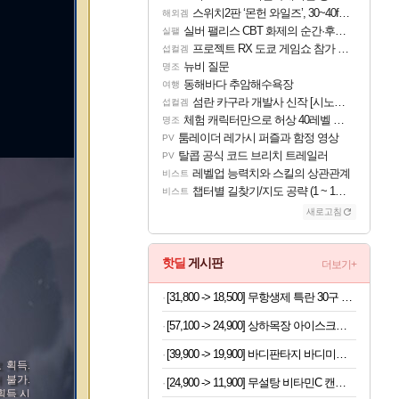
스위치2판 ‘몬헌 와일즈’, 30~40fps 목표 추정
해외겜
실버 팰리스 CBT 화제의 순간·후기 모음
실팰
프로젝트 RX 도쿄 게임쇼 참가 결정
섭컬겜
뉴비 질문
명조
동해바다 추암해수욕장
여행
섬란 카구라 개발사 신작 [시노비 넥서스] 연내 출시 예정
섭컬겜
체험 캐릭터만으로 허상 40레벨 하이와티아 5분 컷!｜에이메스·린네·모니에 명함
명조
툼레이더 레가시 퍼즐과 함정 영상
PV
탈콥 공식 코드 브리치 트레일러
PV
레벨업 능력치와 스킬의 상관관계
비스트
챕터별 길찾기/지도 공략 (1 ~ 12장)
비스트
새로고침
핫딜
게시판
더보기+
[31,800 -> 18,500] 무항생제 특란 30구 x 2세트
[57,100 -> 24,900] 상하목장 아이스크림 8개 (초코+프로즌그릭요거트+바이오요거트파르페)
[39,900 -> 19,900] 바디판타지 바디미스트 4개
 획득.
 불가.
[24,900 -> 11,900] 무설탕 비타민C 캔디 12가지맛 1kg
획득 시