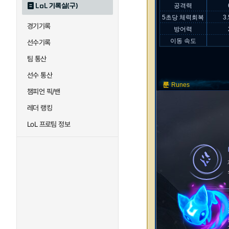
LoL 기록실(구)
공격력
5초당 체력회복
3
경기기록
방어력
이동 속도
선수기록
팀 통산
선수 통산
룬
Runes
챔피언 픽/밴
레더 랭킹
LoL 프로팀 정보