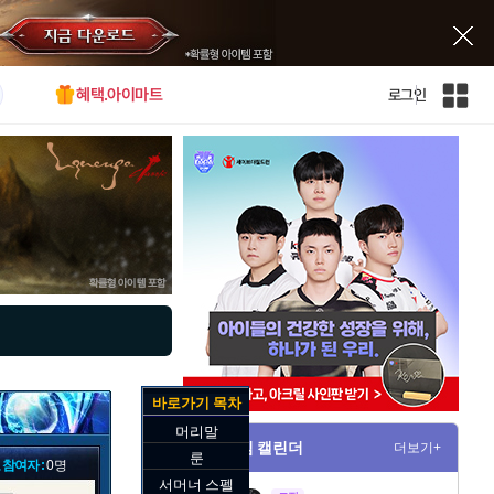
혜택.아이마트
로그인
인
벤
전
체
사
이
트
맵
바로가기 목차
머리말
게임 캘린더
더보기+
룬
 참여자 :
0명
서머너 스펠