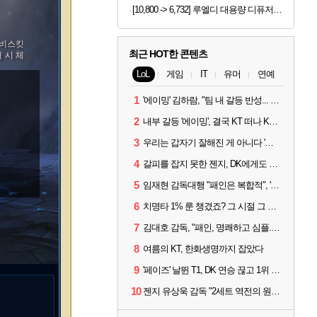
[10,800 -> 6,732] 루엘디 대용량 디퓨저 500ml
 비스킷
최근 HOT한 콘텐츠
 시 체
LoL
게임
IT
유머
연예
1
'에이밍' 김하람, "팀 내 갈등 반성... 끝까지 뛰고 싶었다"
2
내부 갈등 '에이밍', 결국 KT 떠나 KRX로...'지우'와 트레이드
3
우리는 갑자기 잘해진 게 아니다 '씨맥' 김대호 감독의 자신감
4
갈피를 잡지 못한 젠지, DK에게도 0:2 패배
5
임재현 감독대행 "패인은 복합적", '도란' "팀에 과부하 왔다"
6
치명타 1% 룬 챙겼죠? 그 시절 그 감성 '롤 클래식' 30일 출시
7
김대호 감독, "패인, 명쾌하고 심플...다시 힘낼 수 있어"
8
여름의 KT, 한화생명까지 잡았다
9
'페이즈' 날뛴 T1, DK 연승 끊고 1위 지켜
10
젠지 유상욱 감독 "2세트 역전의 원인...너무 급했다"