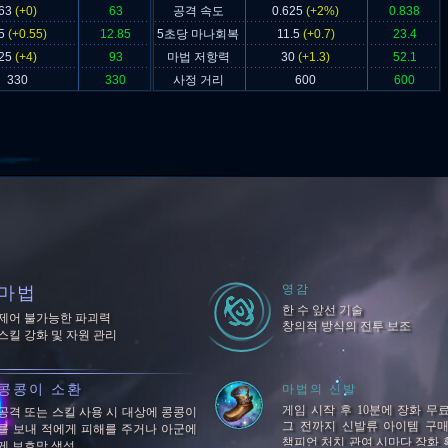
63
(+0)
63
공격 속도
0.625
(+2%)
0.838
.5
(+0.55)
12.85
5초당 마나회복
11.5
(+0.7)
23.4
25
(+4)
93
마법 저항력
30
(+1.3)
52.1
330
330
사정 거리
600
600
영감
마법
한 수 앞선 기술
제어 불가능한 파괴력
창의적 방식의 전투 보조
스킬 강화 및 자원 관리
콩콩이 소환
마법의 신발
게임 시작 후 10분에 장화 무료
공격 또는 스킬 사용 시 대상에 콩콩이
그 전까지 신발류 아이템 구매
를 보내 적에게 피해를 주거나 아군에
챔피언 처치 관여 시마다 장화 
게 보호막 생성