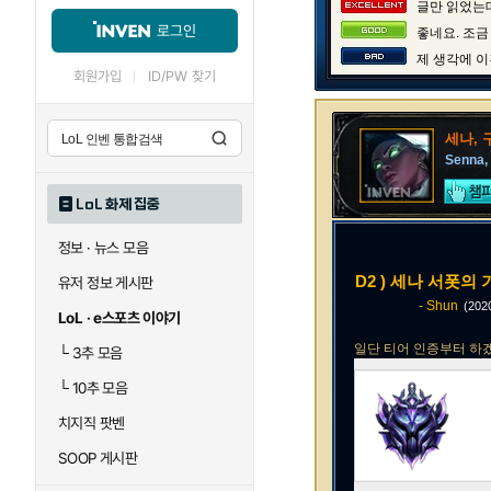
글만 읽었는데
로그인
좋네요. 조금
제 생각에 이
회원가입
ID/PW 찾기
세나, 
Senna,
LoL 화제 집중
정보 · 뉴스 모음
D2 ) 세나 서폿의 기
유저 정보 게시판
- Shun
(202
LoL · e스포츠 이야기
일단 티어 인증부터 하
└
3추 모음
└
10추 모음
치지직 팟벤
SOOP 게시판