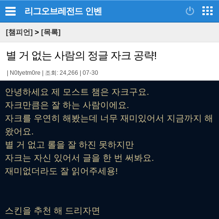
리그오브레전드
인벤
[챔피언]
>
[목록]
별 거 없는 사람의 정글 자크 공략!
|
N0tyetm0re
|
조회: 24,266
|
07-30
안녕하세요 제 모스트 챔은 자크구요.
자크만큼은 잘 하는 사람이에요.
자크를 우연히 해봤는데 너무 재미있어서 지금까지 해
왔어요.
별 거 없고 롤을 잘 하진 못하지만
자크는 자신 있어서 글을 한 번 써봐요.
재미없더라도 잘 읽어주세용!
스킨을 추천 해 드리자면