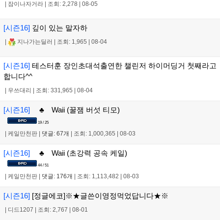
|
잠이나자거라
|
조회: 2,278
|
08-05
[시즌16]
깊이 있는 말자하
|
지나가는딜러
|
조회: 1,965
|
08-04
[시즌16]
테스터훈 장인초대석출연한 챌린저 하이머딩거 첫째라고
합니다^^
|
우쓰대리
|
조회: 331,965
|
08-04
[시즌16]
♣ Waii (꿀잼 버섯 티모)
19 / 25
|
케일만천판
|
댓글: 67개
|
조회: 1,000,365
|
08-03
[시즌16]
♣ Waii (초강력 공속 케일)
44 / 51
|
케일만천판
|
댓글: 176개
|
조회: 1,113,482
|
08-03
[시즌16]
[정글에코]※★글쓴이영정먹었답니다★※
|
디드1207
|
조회: 2,767
|
08-01