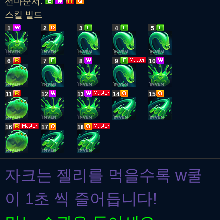
선마순서:
스킬 빌드
1
2
3
4
5
6
7
8
9
10
11
12
13
14
15
16
17
18
자크는 젤리를 먹을수록 w쿨
이 1초 씩 줄어듭니다!