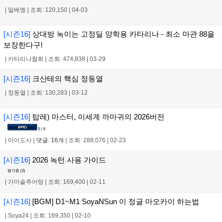
|
일베엥
|
조회: 120,150
|
04-03
[시즌16]
상대방 녹이는 고정딜 양학용 카타리나 - 최소 마관 88을
보장한다구!
|
카타리나협회
|
조회: 474,838
|
03-29
[시즌16]
크산테의 핵심 정동열
|
정동열
|
조회: 130,283
|
03-12
[시즌16]
탑레) 마스터, 이세계 까마귀의 2026버전
5 / 9
|
마이도사
|
댓글: 16개
|
조회: 288,076
|
02-23
[시즌16]
2026 녹턴 사용 가이드
평가중 (
2
)
|
가마솥추어탕
|
조회: 169,400
|
02-11
[시즌16]
[BGM] D1~M1 SoyaNSun 이 정글 마오카이 하는법
|
Soya24
|
조회: 169,350
|
02-10