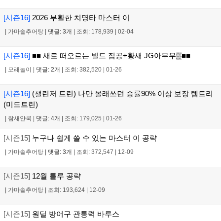
[시즌16]
2026 부활한 치명타 마스터 이
|
가마솥추어탕
|
댓글: 3개
|
조회: 178,939
|
02-04
[시즌16]
■■ 새로 떠오르는 빌드 집공+황새 JG아무무▒■■
|
모래놀이
|
댓글: 2개
|
조회: 382,520
|
01-26
[시즌16]
(챌린저 트린) 나만 몰래쓰던 승률90% 이상 보장 템트리
(미드트린)
|
참새얀쿡
|
댓글: 4개
|
조회: 179,025
|
01-26
[시즌15]
누구나 쉽게 쓸 수 있는 마스터 이 공략
|
가마솥추어탕
|
댓글: 3개
|
조회: 372,547
|
12-09
[시즌15]
12월 룰루 공략
|
가마솥추어탕
|
조회: 193,624
|
12-09
[시즌15]
원딜 방어구 관통력 바루스