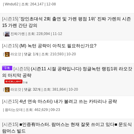
|
Wndu62
|
조회: 264,147
|
12-08
[시즌15]
'장인초대석 2회 출연 및 가렌 평점 1위' 진짜 가렌의 시즌
15 가렌 간단 강의
|
진짜가렌
|
조회: 228,094
|
11-12
[시즌15]
(M) 녹턴 공략이 아직도 필요하신가요?
|
라오갓
|
댓글: 1개
|
조회: 210,593
|
10-20
[시즌15]
(시즌11 시절 공략입니다) 정글녹턴 랭킹1위 라오갓
의 마지막 공략
7 / 8
|
라오갓
|
댓글: 32개
|
조회: 381,864
|
10-20
[시즌15]
4년 연속 마스터) 내가 볼려고 쓰는 카타리나 공략
|
용타는모데
|
조회: 462,629
|
09-23
[시즌15]
■인증有마스터. 람머스는 현재 잘못 쓰이고 있다■ 문도식
람머스 빌드