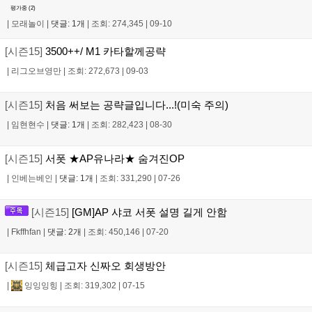
평가중 (
2
)
|
모래놀이
|
댓글: 1개
|
조회: 274,345
|
09-10
[시즌15]
3500++/ M1 카타할께공략
|
리그오브영만
|
조회: 272,673
|
09-03
[시즌15]
처음 써보는 공략글입니다...!(미숙 주의)
|
임현현수
|
댓글: 1개
|
조회: 282,423
|
08-30
[시즌15]
서폿 ★AP유나라★ 숨겨진OP
|
인베는베인
|
댓글: 1개
|
조회: 331,290
|
07-26
[시즌15]
[GM]AP 샤코 서폿 설명 길게 안함
|
Fkffhfan
|
댓글: 2개
|
조회: 450,146
|
07-20
[시즌15]
체급고자 신짜오 회생방안
|
잉잉잉힝
|
조회: 319,302
|
07-15