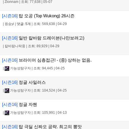
|
Zionnam
|
조회: 77,638
|
05-07
[시즌16]
탑 오공 (Top Wukong) 26시즌
|
원숭yi
|
댓글: 5개
|
조회: 569,638
|
04-29
[시즌16]
일반 칼바람 드레이븐(나만보려고)
|
칼바람나락중
|
조회: 89,929
|
04-29
[시즌16]
브라이어 심층접근! - (중) 상하는 없음.
|
가능성탐구자
|
조회: 94,445
|
04-25
[시즌16]
정글 사일러스
|
가능성탐구자
|
조회: 104,524
|
04-25
[시즌16]
정글 자헨
|
가능성탐구자
|
조회: 105,991
|
04-13
[시즌16]
탑 극딜 신짜오 공략. 최고의 뽕맛