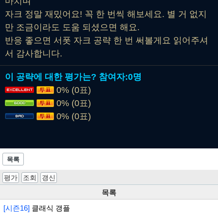
마치며
자크 정말 재밌어요! 꼭 한 번씩 해보세요. 별 거 없지
만 조금이라도 도움 되셨으면 해요.
반응 좋으면 서폿 자크 공략 한 번 써볼게요 읽어주셔
서 감사합니다.
이 공략에 대한 평가는?
참여자:
0명
0% (0표)
0% (0표)
0% (0표)
목록
평가
조회
갱신
목록
[시즌16]
클래식 갱플