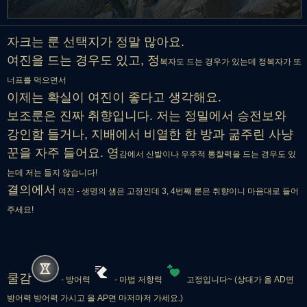
상에게는 효과가 10% 증
가
자크는 룬 선택지가 정말 많아요.
여진을 드는 경우도 있고, 정
복자도 드는 경우가 있는데 정복자가 또
너프를 먹으면서
이제는 확실이 여진이 좋다고 생각해요.
보조룬은 진짜 취향입니다. 저는 정밀에서 승전보와
강인함 들거나, 지배에서 비열한 한 방과 굶주린 사냥
꾼을 자주 들어요. 영
감에서 신발이나 우주적 통찰력을 드는 경우도 있
는데 저는 들지 않습니다!
결의에서
여진 -
생명
의 샘
은 고정인데 3, 4번쨰 룬은 취향이니 마음대로 들어
주세요!
쿨감
- 방어력
- 마법 저항력
고정입니다~ (상대가 올 AD면
방어력 방어력 가시고 올 AP면 마저마저 가세요.)