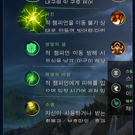
내구력 및 군중 제어
여진
적 챔피언을 이동 불가 상
태로 만들면 방어력/마법
저항력 증가 및 잠시 후
전
생명의 샘
주변에 큰 마법 피해
적 챔피언 이동 방해 시
표식을 남겨, 아군이 해당
적 공격 시 체력 회복
스킬
재생의 바람
스킬
적 챔피언에게 피해를 입
이동
으면 일정 시간에 걸쳐 잃
이동
은 체력의 일부 회복
체력
소생
체력
자신이 사용하거나 받는
회복과 보호막의 효과
5% 강화. 체력이 낮은 대