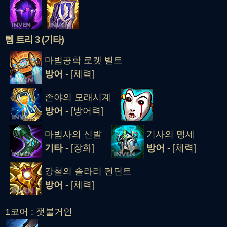
템 트리 3 (기타)
마법공학 로켓 벨트
방어
- [체력]
존야의 모래시계
방어
- [방어력]
마법사의 신발
기사의 맹세
기타
- [장화]
방어
- [체력]
강철의 솔라리 펜던트
방어
- [체력]
1코어 : 잿불거인