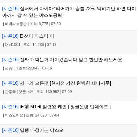
[시즌16]
실버에서 다이아4티어까지 승률 72%, 익히기만 하면 다이
아까지 갈 수 있는 야스오공략
|
빼박라코등판
|
조회: 3,775
|
07-30
[시즌16]
E 선마 마스터 이
|
Qnrl1001
|
조회: 14,236
|
07-18
[시즌16]
진짜 개쩌는거 가져왔습니다 믿고 한번만 해보세요
|
관종국
|
조회: 22,842
|
07-16
[시즌16]
세나의 모든것 [현시점 가장 완벽한 세나서폿]
|
관종국
|
댓글: 4개
|
조회: 130,992
|
07-09
[시즌16]
▶前 M1◀ 밀렵왕 케인 [ 정글운영 업데이트 ]
|
버스있어요
|
조회: 24,620
|
07-04
[시즌16]
딜탱 다챙기는 야스오