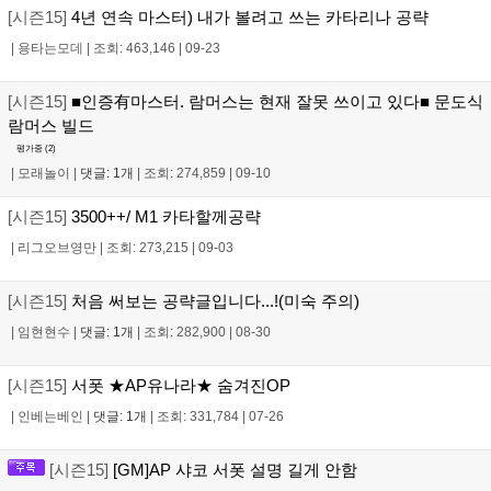
[시즌15]
4년 연속 마스터) 내가 볼려고 쓰는 카타리나 공략
|
용타는모데
|
조회: 463,146
|
09-23
[시즌15]
■인증有마스터. 람머스는 현재 잘못 쓰이고 있다■ 문도식
람머스 빌드
평가중 (
2
)
|
모래놀이
|
댓글: 1개
|
조회: 274,859
|
09-10
[시즌15]
3500++/ M1 카타할께공략
|
리그오브영만
|
조회: 273,215
|
09-03
[시즌15]
처음 써보는 공략글입니다...!(미숙 주의)
|
임현현수
|
댓글: 1개
|
조회: 282,900
|
08-30
[시즌15]
서폿 ★AP유나라★ 숨겨진OP
|
인베는베인
|
댓글: 1개
|
조회: 331,784
|
07-26
[시즌15]
[GM]AP 샤코 서폿 설명 길게 안함