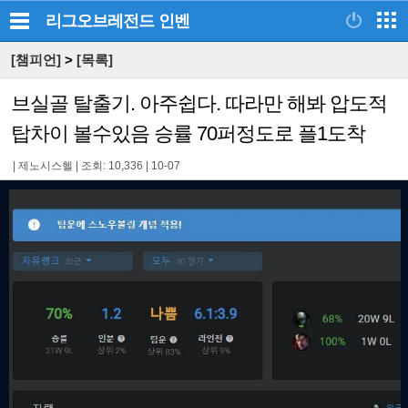
리그오브레전드
인벤
[챔피언]
>
[목록]
브실골 탈출기. 아주쉽다. 따라만 해봐 압도적
탑차이 볼수있음 승률 70퍼정도로 플1도착
|
제노시스헬
|
조회: 10,336
|
10-07