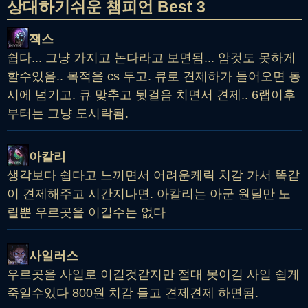
상대하기쉬운 챔피언 Best 3
잭스
쉽다... 그냥 가지고 논다라고 보면됨... 암것도 못하게
할수있음.. 목적을 cs 두고. 큐로 견제하가 들어오면 동
시에 넘기고. 큐 맞추고 뒷걸음 치면서 견제.. 6랩이후
부터는 그냥 도시락됨.
아칼리
생각보다 쉽다고 느끼면서 어려운케릭 치감 가서 똑같
이 견제해주고 시간지나면. 아칼리는 아군 원딜만 노
릴뿐 우르곳을 이길수는 없다
사일러스
우르곳을 사일로 이길것같지만 절대 못이김 사일 쉽게
죽일수있다 800원 치감 들고 견제견제 하면됨.