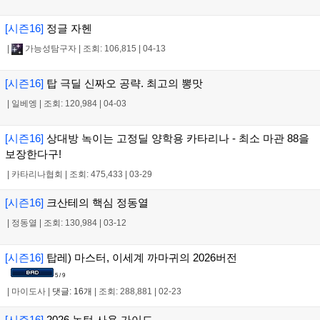
[시즌16]
정글 자헨
|
가능성탐구자
|
조회: 106,815
|
04-13
[시즌16]
탑 극딜 신짜오 공략. 최고의 뽕맛
|
일베엥
|
조회: 120,984
|
04-03
[시즌16]
상대방 녹이는 고정딜 양학용 카타리나 - 최소 마관 88을
보장한다구!
|
카타리나협회
|
조회: 475,433
|
03-29
[시즌16]
크산테의 핵심 정동열
|
정동열
|
조회: 130,984
|
03-12
[시즌16]
탑레) 마스터, 이세계 까마귀의 2026버전
5 / 9
|
마이도사
|
댓글: 16개
|
조회: 288,881
|
02-23
[시즌16]
2026 녹턴 사용 가이드