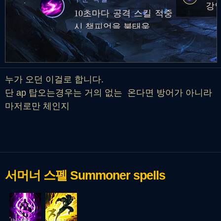
강인
10초마다 공격 스킬 적중
시 챔피언을 불태움
누가 오던 이걸로 합니다.
단 ap 탑오는경우는 거의 없는 온다면 방어가 아니라
마저로만 체인지
서머너 스펠
Summoner spells