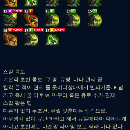
11
12
13
14
15
16
17
18
스킬 콤보
기본적 초반 콤보. 큐 평 큐평 마나 관리 끝
킬각 은 적이 견제 를 못버티상태에서 반피기준. e 넘
기고 즉시 궁 이후 w 마무리 혹은 큐로 추가 견제
스킬 활용 팁
다른거 없이 무조건. 큐짤 맞춘다는 생각으로.
아무생각 없이 큐만 하라고 해서 큐돌때다마 다하는게
아니고 초반에는 마순팔 타이밍 보고 써라 마나 없다