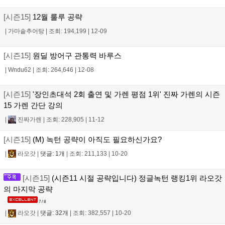
[시즌15]
12월 룰루 공략
|
가마솥추어탕
|
조회: 194,199
|
12-09
[시즌15]
원딜 방어구 관통력 바루스
|
Wndu62
|
조회: 264,646
|
12-08
[시즌15]
'장인초대석 2회 출연 및 가렌 평점 1위' 진짜 가렌의 시즌
15 가렌 간단 강의
|
진짜가렌
|
조회: 228,905
|
11-12
[시즌15]
(M) 녹턴 공략이 아직도 필요하신가요?
|
라오갓
|
댓글: 1개
|
조회: 211,133
|
10-20
[시즌15]
(시즌11 시절 공략입니다) 정글녹턴 랭킹1위 라오갓
의 마지막 공략
7 / 8
|
라오갓
|
댓글: 32개
|
조회: 382,557
|
10-20