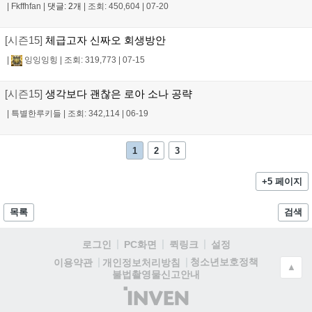
|
Fkffhfan
|
댓글: 2개
|
조회: 450,604
|
07-20
[시즌15]
체급고자 신짜오 회생방안
|
잉잉잉힝
|
조회: 319,773
|
07-15
[시즌15]
생각보다 괜찮은 로아 소나 공략
|
특별한루키들
|
조회: 342,114
|
06-19
1
2
3
+5 페이지
목록
검색
로그인
PC화면
퀵링크
설정
청소년보호정책
이용약관
개인정보처리방침
▲
불법촬영물신고안내
(주)
인