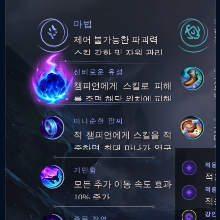
마법
제어 불가능한 파괴력
스킬 강화 및 자원 관리
마
신비로운 유성
챔피언에게 스킬로 피해
를 주면 해당 위치에 피해
를 가하는 유성 소환
비
마나순환 팔찌
적 챔피언에게 스킬을 적
중하면 최대 마나가 영구
적으로 25만큼 증가합니
적응
기민함
다. (최대 마나량: 250)최
적응
모든 추가 이동 속도 효과
대 마나량 250에 도달하
적응
10% 증가
면 5초마다 잃은 마나의
적응
1%를 회복합니다.
강인
주문 작열