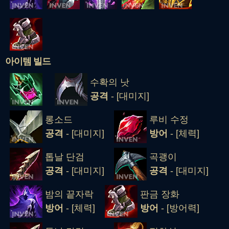
아이템 빌드
수확의 낫
공격
- [대미지]
롱소드
루비 수정
공격
- [대미지]
방어
- [체력]
톱날 단검
곡괭이
공격
- [대미지]
공격
- [대미지]
밤의 끝자락
판금 장화
방어
- [체력]
방어
- [방어력]