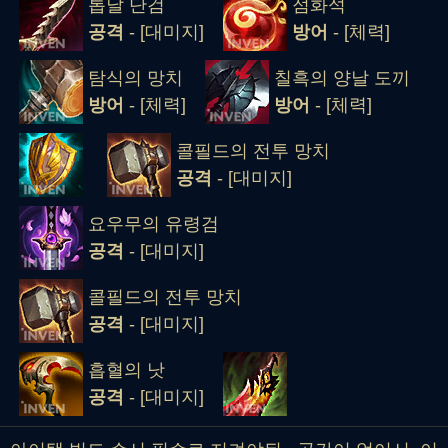
톱날 단검
점화석
공격
- [대미지]
방어
- [체력]
탐식의 망치
칠흑의 양날 도끼
방어
- [체력]
방어
- [체력]
콜필드의 전투 망치
공격
- [대미지]
요우무의 유령검
공격
- [대미지]
콜필드의 전투 망치
공격
- [대미지]
흡혈의 낫
공격
- [대미지]