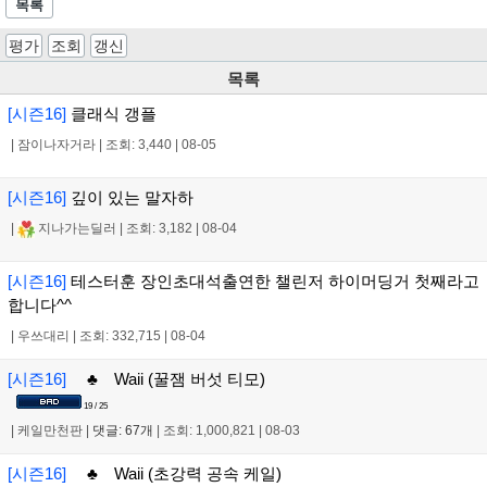
목록
평가
조회
갱신
목록
[시즌16]
클래식 갱플
|
잠이나자거라
|
조회: 3,440
|
08-05
[시즌16]
깊이 있는 말자하
|
지나가는딜러
|
조회: 3,182
|
08-04
[시즌16]
테스터훈 장인초대석출연한 챌린저 하이머딩거 첫째라고
합니다^^
|
우쓰대리
|
조회: 332,715
|
08-04
[시즌16]
♣ Waii (꿀잼 버섯 티모)
19 / 25
|
케일만천판
|
댓글: 67개
|
조회: 1,000,821
|
08-03
[시즌16]
♣ Waii (초강력 공속 케일)