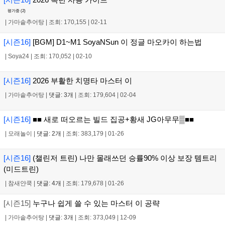
평가중 (
2
)
|
가마솥추어탕
|
조회: 170,155
|
02-11
[시즌16]
[BGM] D1~M1 SoyaNSun 이 정글 마오카이 하는법
|
Soya24
|
조회: 170,052
|
02-10
[시즌16]
2026 부활한 치명타 마스터 이
|
가마솥추어탕
|
댓글: 3개
|
조회: 179,604
|
02-04
[시즌16]
■■ 새로 떠오르는 빌드 집공+황새 JG아무무▒■■
|
모래놀이
|
댓글: 2개
|
조회: 383,179
|
01-26
[시즌16]
(챌린저 트린) 나만 몰래쓰던 승률90% 이상 보장 템트리
(미드트린)
|
참새얀쿡
|
댓글: 4개
|
조회: 179,678
|
01-26
[시즌15]
누구나 쉽게 쓸 수 있는 마스터 이 공략
|
가마솥추어탕
|
댓글: 3개
|
조회: 373,049
|
12-09