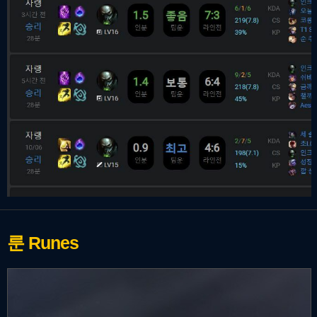
룬
Runes