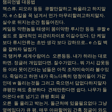
챔피언별 대응법
잭스류. 피오라 등등 큐짤만잘하고 싸울라고 하지말
자. e 스킬을 꼭 넘겨서 먼가 마무리할려고하지말자.
실수로 뒤지는순간 힘들어진다.
케일등 약한놈들 태생이 몸이약한 루시안 등등 큐짤 e
쉴드 로 절대적인 피관리차이로 이길수있다. 단 케일
보다 류시안류는 초반 생각 보다 강하므로.. e 스킬 백
을 잘하자 딜씹기
극 탱커루 세계수람머스 오른등등. 내가 하라는 대로
하면. 정글러 개입없다면. 질수가없다.. 뭐 가시 갑옷등
등 이라 못이긴다는 넘들은 아직 조작미숙이라 볼수있
다. 죽일라고 하면 내가 죽느다특히 멍청이들이 가갑
인데 w 돌리는것들 그러고 죽으면서 답없다하지말자
큐평만 해도 충분하다
견제만한다면 쉽다. 나무가 들
어온다 e로 넘기고 큐평 회피 끝
오른 돌 올리고 박는거. 돌근처에 있을필요없다 그냥
옆에있다가 큐 평. 매우 아파할꺼임 간혹 정글이 와도