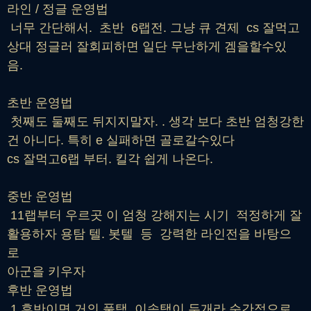
라인 / 정글 운영법
너무 간단해서. 초반 6랩전. 그냥 큐 견제 cs 잘먹고
상대 정글러 잘회피하면 일단 무난하게 겜을할수있
음.
초반 운영법
첫째도 둘째도 뒤지지말자. . 생각 보다 초반 엄청강한
건 아니다. 특히 e 실패하면 골로갈수있다
cs 잘먹고6랩 부터. 킬각 쉽게 나온다.
중반 운영법
11랩부터 우르곳 이 엄청 강해지는 시기 적정하게 잘
활용하자 용탐 텔. 봇텔 등 강력한 라인전을 바탕으
로
아군을 키우자
후반 운영법
1 후반이면 거의 풀탬 이속탬이 두개라 순간적으로