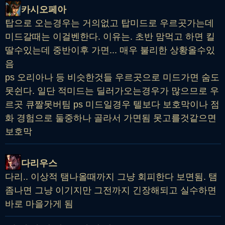
카시오페아
탑으로 오는경우는 거의없고 탑미드로 우르곳가는데
미드갈때는 이걸벤한다. 이유는. 초반 맘먹고 하면 킬
딸수있는데 중반이후 가면... 매우 불리한 상황올수있
음
ps 오리아나 등 비슷한것들 우르곳으로 미드가면 숨도
못쉰다. 일단 적미드는 딜러가오는경우가 많으므로 우
르곳 큐짤못버팀 ps 미드일경우 텔보다 보호막이나 점
화 경험으로 둘중하나 골라서 가면됨 못고를것같으면
보호막
다리우스
다리.. 이상적 탬나올때까지 그냥 회피한다 보면됨. 탬
좀나면 그냥 이기지만 그전까지 긴장해되고 실수하면
바로 마을가게 됨