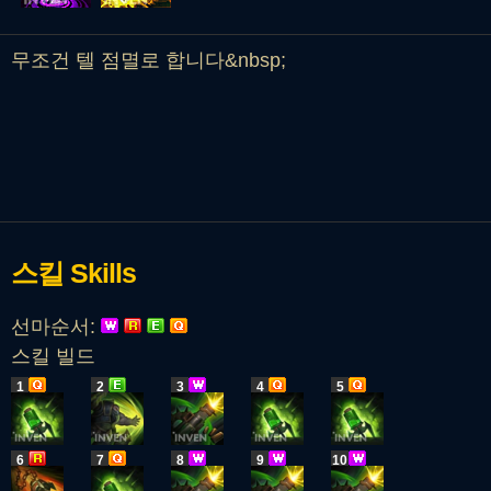
무조건 텔 점멸로 합니다&nbsp;
스킬
Skills
선마순서:
스킬 빌드
1
2
3
4
5
6
7
8
9
10