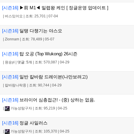
[시즌16]
▶前 M1◀ 밀렵왕 케인 [ 정글운영 업데이트 ]
|
버스있어요
|
조회: 25,701
|
07-04
[시즌16]
딜탱 다챙기는 야스오
|
Zionnam
|
조회: 78,489
|
05-07
[시즌16]
탑 오공 (Top Wukong) 26시즌
|
원숭yi
|
댓글: 5개
|
조회: 570,087
|
04-29
[시즌16]
일반 칼바람 드레이븐(나만보려고)
|
칼바람나락중
|
조회: 90,744
|
04-29
[시즌16]
브라이어 심층접근! - (중) 상하는 없음.
|
가능성탐구자
|
조회: 95,219
|
04-25
[시즌16]
정글 사일러스
|
가능성탐구자
|
조회: 105,370
|
04-25