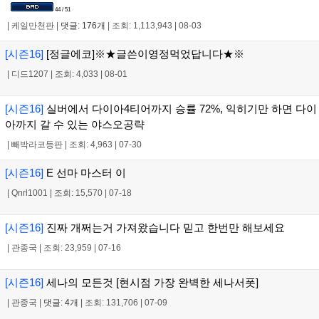
44 / 51
|
케일만천판
|
댓글: 176개
|
조회: 1,113,943
|
08-03
[시즌16]
[정글에코]※★글쓴이영정먹었답니다★※
|
디드1207
|
조회: 4,033
|
08-01
[시즌16]
실버에서 다이아4티어까지 승률 72%, 익히기만 하면 다이
아까지 갈 수 있는 야스오공략
|
빼박라코등판
|
조회: 4,963
|
07-30
[시즌16]
E 선마 마스터 이
|
Qnrl1001
|
조회: 15,570
|
07-18
[시즌16]
진짜 개쩌는거 가져왔습니다 믿고 한번만 해보세요
|
관종국
|
조회: 23,959
|
07-16
[시즌16]
세나의 모든것 [현시점 가장 완벽한 세나서폿]
|
관종국
|
댓글: 4개
|
조회: 131,706
|
07-09