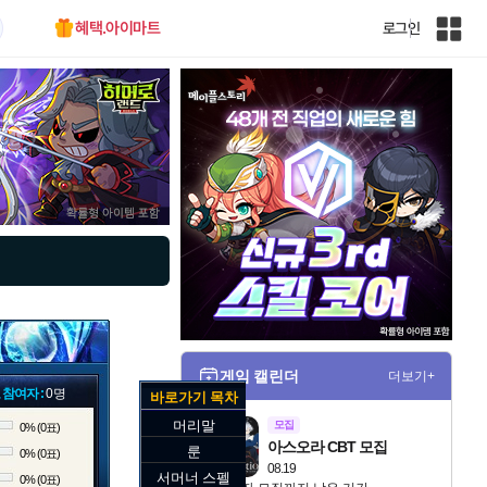
혜택.아이마트
로그인
인
벤
전
체
사
이
트
맵
게임 캘린더
더보기+
 참여자 :
0명
바로가기 목차
머리말
모집
0% (0표)
아스오라 CBT 모집
룬
0% (0표)
08.19
서머너 스펠
0% (0표)