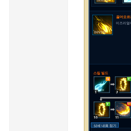
끓어오르
이즈리얼이
스킬 빌드
1
2
10
11
상세 내용 접기