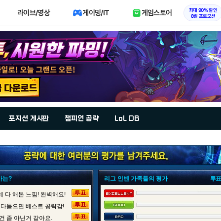
최대 90% 할인
라이브/영상
게이밍/IT
게임스토어
8월 프로모션
포지션 게시판
챔피언 공략
LoL DB
가는?
리그 인벤 가족들의 평가
투표
 다 해본 느낌! 완벽해요!
 다듬으면 베스트 공략감!
건 좀 아닌거 같아요.