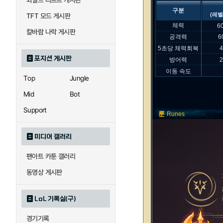
와일드 리프트 게시판
구분
(레벨
TFT 모드 게시판
체력
6
칼바람 나락 게시판
공격력
6
5초당 체력회복
포지션 게시판
방어력
이동 속도
Top
Jungle
Mid
Bot
Support
룬
Runes
미디어 갤러리
팬아트 카툰 갤러리
동영상 게시판
LoL 기록실(구)
경기기록