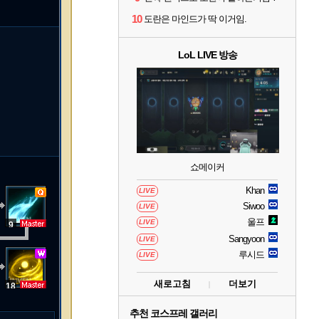
10
도란은 마인드가 딱 이거임.
LoL LIVE 방송
쇼메이커
Khan
LIVE
Siwoo
LIVE
울프
LIVE
9
Sangyoon
LIVE
루시드
LIVE
새로고침
더보기
18
추천 코스프레 갤러리