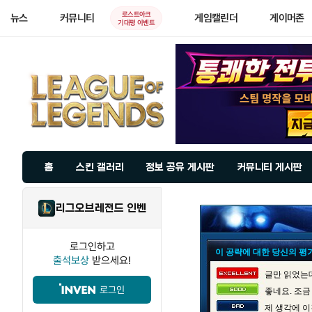
로스트아크
뉴스
커뮤니티
게임캘린더
게이머존
기대평 이벤트
홈
스킨 갤러리
정보 공유 게시판
커뮤니티 게시판
리그오브레전드 인벤
로그인하고
이 공략에 대한 당신의 평
출석보상
받으세요!
글만 읽었는데
로그인
좋네요. 조금
제 생각에 이