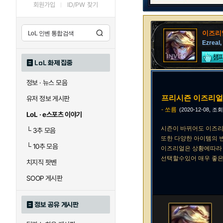
회원가입
ID/PW 찾기
이즈리
Ezreal,
LoL 화제 집중
정보 · 뉴스 모음
프리시즌 이즈리
유저 정보 게시판
- 쏘름
(2020-12-08, 조회
LoL · e스포츠 이야기
시즌이 바뀌어도 이즈리
└
3추 모음
또한 다양한 아이템의
└
10추 모음
이즈리얼은 상황에따라
선택할수있어 매우 좋은
치지직 팟벤
SOOP 게시판
정보 공유 게시판