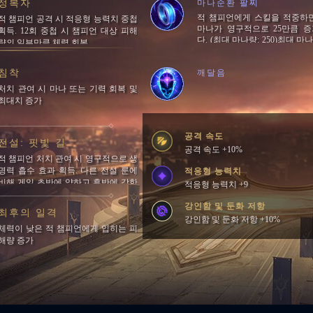
정복자
마나순환 팔찌
적 챔피언에게 스킬을 적중하
적 챔피언 공격 시 적응형 능력치 중첩
마나가 영구적으로 25만큼 
획득. 12회 중첩 시 챔피언 대상 피해
다. (최대 마나량: 250)최대 마나
량의 일부만큼 체력 회복
에 도달하면 5초마다 잃은 마나
를 회복합니다.
침착
깨달음
처치 관여 시 마나 또는 기력 회복 및
최대치 증가
공격 속도
전설: 핏빛 길
공격 속도 +10%
적 챔피언 처치 관여 시 영구적으로 생
명력 흡수 효과 획득. 다른 전설 룬에
적응형 능력치
비해 게임 초반에 약하고 후반에 강한
적응형 능력치 +9
룬
강인함 및 둔화 저항
최후의 일격
강인함 및 둔화 저항 +10%
체력이 낮은 적 챔피언에게 입히는 피
해량 증가