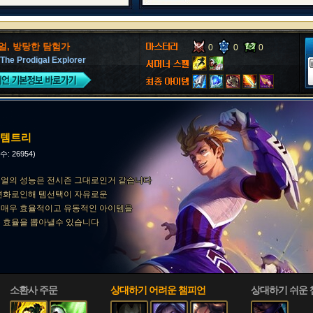
얼, 방탕한 탐험가
0
0
0
 The Prodigal Explorer
얼템트리
수: 26954)
얼의 성능은 전시즌 그대로인거 같습니다
 변화로인해 템선택이 자유로운
 매우 효율적이고 유동적인 아이템을
 효율을 뽑아낼수 있습니다
소환사 주문
상대하기 어려운 챔피언
상대하기 쉬운