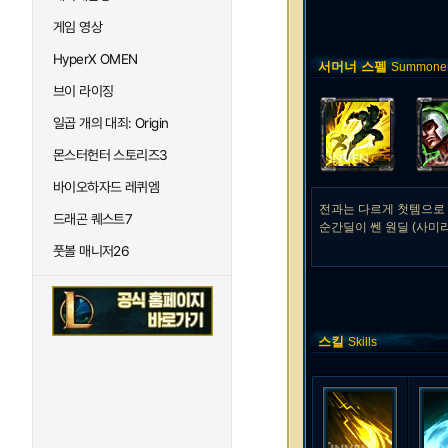
게임 영상
HyperX OMEN
서머너 스펠
Summoner 
브이 라이징
일곱 개의 대죄: Origin
몬스터헌터 스토리즈3
바이오하자드 레퀴엠
전과는 다르게 첫템으로 
드래곤 퀘스트7
순간딜이 쎈 원딜 (사미
풋볼 매니저26
스킬
Skills