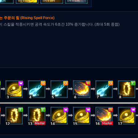
는 주문의 힘
(Rising Spell Force)
 스킬을 적중시키면 공격 속도가 6초간 10% 증가합니다. (최대 5회 중첩)
3
4
5
6
7
8
12
13
14
15
16
17