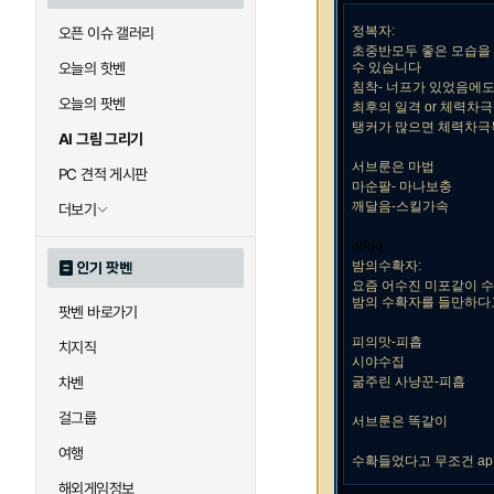
정복자:
오픈 이슈 갤러리
초중반모두 좋은 모습을 
오늘의 핫벤
수 있습니다
침착- 너프가 있었음에
오늘의 팟벤
최후의 일격 or 체력차
탱커가 많으면 체력차극
AI 그림 그리기
서브룬은 마법
PC 견적 게시판
마순팔- 마나보충
깨달음-스킬가속
더보기
dddd
밤의수확자:
인기 팟벤
요즘 어수진 미포같이 
밤의 수확자를 들만하다
팟벤 바로가기
피의맛-피흡
치지직
시야수집
차벤
굶주린 사냥꾼-피흡
걸그룹
서브룬은 똑같이
여행
수확들었다고 무조건 a
해외게임정보