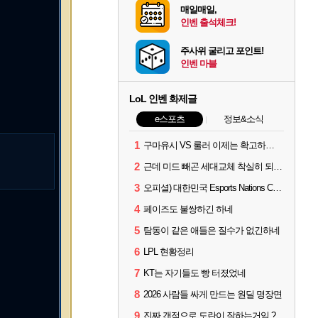
매일매일,
인벤 출석체크!
주사위 굴리고 포인트!
인벤 마블
LoL 인벤 화제글
e스포츠
정보&소식
1
구마유시 VS 룰러 이제는 확고하지 않음?
2
근데 미드 빼곤 세대교체 착실히 되고 있네
3
오피셜) 대한민국 Esports Nations Cup 2026 국가대표 명단 모두 확정
4
페이즈도 불쌍하긴 하네
5
탐동이 같은 애들은 질수가 없긴하네
6
LPL 현황정리
7
KT는 자기들도 빵 터졌었네
8
2026 사람들 싸게 만드는 원딜 명장면
9
진짜 갠적으로 도란이 잘하는거임 ?