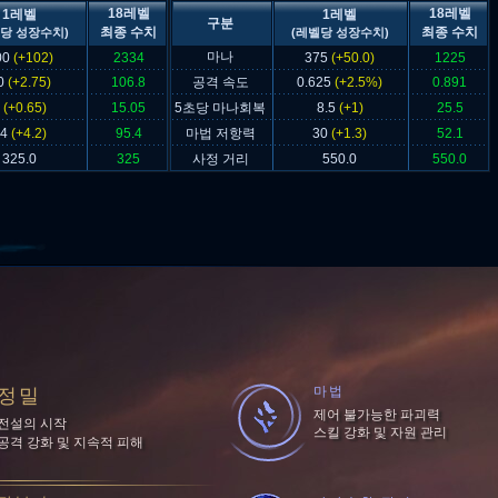
18레벨
18레벨
1레벨
1레벨
구분
최종 수치
최종 수치
당 성장수치)
(레벨당 성장수치)
마나
00
(+102)
2334
375
(+50.0)
1225
0
(+2.75)
106.8
공격 속도
0.625
(+2.5%)
0.891
4
(+0.65)
15.05
5초당 마나회복
8.5
(+1)
25.5
24
(+4.2)
95.4
마법 저항력
30
(+1.3)
52.1
325.0
325
사정 거리
550.0
550.0
마법
정밀
제어 불가능한 파괴력
전설의 시작
스킬 강화 및 자원 관리
공격 강화 및 지속적 피해