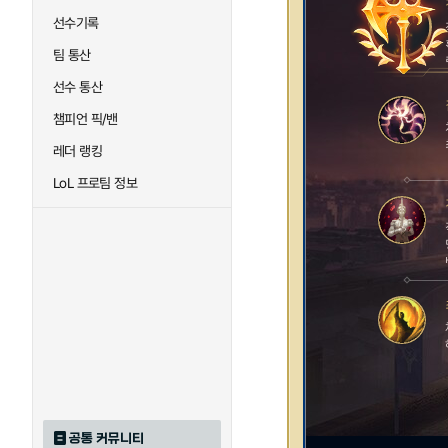
선수기록
팀 통산
선수 통산
챔피언 픽/밴
레더 랭킹
LoL 프로팀 정보
공통 커뮤니티