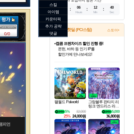
참가자 모집까지 남은 기간
스킬
11
06
12
39
아이템
Days
Hours
Min
Sec
카운터픽
추가 공략
게임 핫딜 (PC/스팀)
스토어+
댓글
0/0
캡콤 프렌차이즈 할인 진행 중!
몬헌, 바하 등 인기 IP를
할인가에 만나보세요!
인벤게임즈 8월 특별 할인!
드래곤소드: 어웨이크닝 입점!
문명 7 특별 할인!
마블 투혼 파이팅 소울즈 정식출시!
귀무자: 검의 길 예약 판매 중!
비스트 오브 리인카네이션 정식 출시!
커세어 코브 출시 기념 할인!
더 렐릭 퍼스트 가디언 정식 출시
베데스다 40주년 기념 할인 중!
캡콤 일부 상품 상시 할인
스타워즈 은하계 레이서
로블록스 기프트 카드 공식 입점
인기 퍼블리셔 모음!
스팀으로 만나는 드래곤소드!
조선&고려 DLC 출시 예정
마블 히어로 총 출동&화려한 격투!
10% 할인과
게임프릭 신작 IP
해적'섬'을 발전시키자!
설화x하드코어 액션!
베데스다의 명작들을
몬헌 와일즈 & 드래곤즈 도그마2
인벤게임즈에서 10% 추가 적립
Robux를 가장 안전하고
최대 90% 할인가를 만나보세요!
네이버혜택과 함께 만나보세요!
50%할인&추가 적립까지!
네이버 포인트 혜택까지!
이니&베니 혜택까지!
네이버 혜택가와 함께 예약하세요!
할인&네이버혜택으로 만나보세요!
네이버페이 혜택과 만나보세요!
40주년 프로모션으로 만나보세요!
일부 에디션 상시 할인!
혜택으로 예약 판매 중
편안하게 충전하세요
팰월드 Palworld
그랑블루 판타지 리
링크 엔드리스 라그
나로크 업그레이드
5%
32,000
5,000
킷 Granblue Fantasy
25%
24,000원
36,800원
Relink Endless Ragn
arok Upgrade Kit DL
 챔피언
C