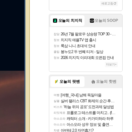
새로고침
오늘의 치지직
오늘의 SOOP
26년 7월 팔로우 상승량 TOP 30 - 월간 치지직
잡담
치지직 애플TV 앱 출시
정보
룩삼 니니 초대석 안내
정보
봉누도2 두 번째 티저 - 일상
클립
2026 치지직 이리대회 오픈컵 안내
정보
더보기+
오늘의 팟벤
오늘의 핫벤
[여행_국내] 남해 독일마을
여행
실버 팰리스 CBT 화제의 순간·후기 모음
실팰
'하늘 위의 공포' 도전과제 달성법
비스트
프롤로그 테스트를 마치고.. (feat. 리아)
리밋제로
캐릭터 소개 - 카가미하라 하루
아스오라
아스오라 성우 정보 및 출연작 모음
아스오라
아반테 2.0 자연흡기?
차벤