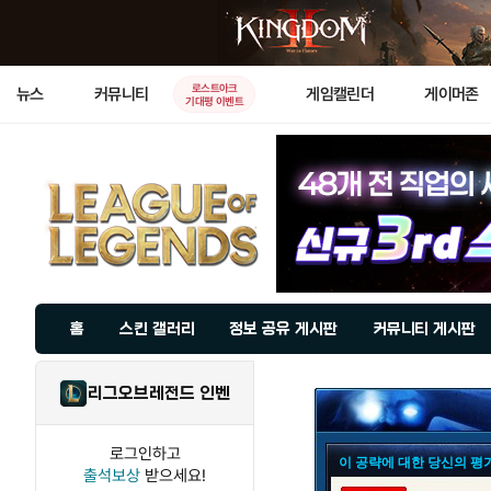
로스트아크
뉴스
커뮤니티
게임캘린더
게이머존
기대평 이벤트
홈
스킨 갤러리
정보 공유 게시판
커뮤니티 게시판
리그오브레전드 인벤
로그인하고
이 공략에 대한 당신의 평
출석보상
받으세요!