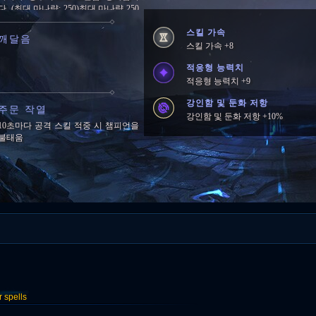
다. (최대 마나량: 250)최대 마나량 250
에 도달하면 5초마다 잃은 마나의 1%
를 회복합니다.
스킬 가속
깨달음
스킬 가속 +8
적응형 능력치
적응형 능력치 +9
강인함 및 둔화 저항
주문 작열
강인함 및 둔화 저항 +10%
10초마다 공격 스킬 적중 시 챔피언을
불태움
spells