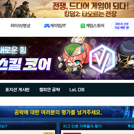
X
귀무자 신작
라이브/영상
게이밍/IT
게임스토어
지금 예판 중!
포지션 게시판
챔피언 공략
LoL DB
가는?
리그 인벤 가족들의 평가
투표