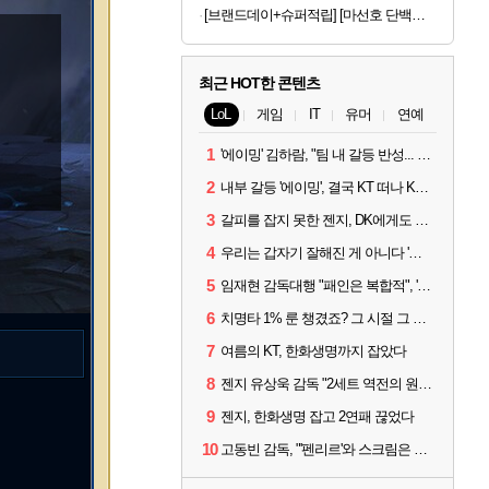
[브랜드데이+슈퍼적립] [마선호 단백질] 셀렉스 프로핏 Sports WPI 드링크 초콜릿, 330ml, 12개
최근 HOT한 콘텐츠
LoL
게임
IT
유머
연예
1
'에이밍' 김하람, "팀 내 갈등 반성... 끝까지 뛰고 싶었다"
2
내부 갈등 '에이밍', 결국 KT 떠나 KRX로...'지우'와 트레이드
3
갈피를 잡지 못한 젠지, DK에게도 0:2 패배
4
우리는 갑자기 잘해진 게 아니다 '씨맥' 김대호 감독의 자신감
5
임재현 감독대행 "패인은 복합적", '도란' "팀에 과부하 왔다"
6
치명타 1% 룬 챙겼죠? 그 시절 그 감성 '롤 클래식' 30일 출시
7
여름의 KT, 한화생명까지 잡았다
8
젠지 유상욱 감독 "2세트 역전의 원인...너무 급했다"
9
젠지, 한화생명 잡고 2연패 끊었다
10
고동빈 감독, "'펜리르'와 스크림은 못 해봤다...선발 고정할 듯"