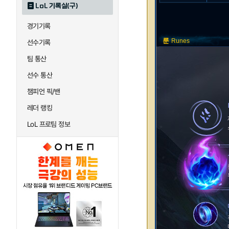
LoL 기록실(구)
경기기록
룬
Runes
선수기록
팀 통산
선수 통산
챔피언 픽/밴
레더 랭킹
LoL 프로팀 정보