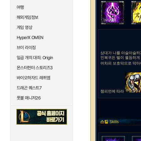
여행
해외게임정보
게임 영상
HyperX OMEN
브이 라이징
상대가 나를 아슬아슬하
일곱 개의 대죄: Origin
인복귀든 텔이 월등하게
어차피 보호막으로 막아야
몬스터헌터 스토리즈3
바이오하자드 레퀴엠
드래곤 퀘스트7
챔피언에 따라
풋볼 매니저26
스킬
Skills