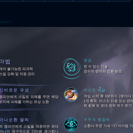
영감
마법
한 수 앞선 기술
제어 불가능한 파괴력
창의적 방식의 전투 보조
스킬 강화 및 자원 관리
신비로운 유성
비스킷 배달
게임 시작 후 6분까지 2분마다
챔피언에게 스킬로 피해를 주면 해당
1개 획득. 비스킷 사용 또는 판매
위치에 피해를 가하는 유성 소환
력 회복 및 최대 체력 영구 증가
마나순환 팔찌
우주적 통찰력
소환사 주문 가속 +15 아이템 가
적 챔피언에게 스킬을 적중하면 최대
마나가 영구적으로 25만큼 증가합니