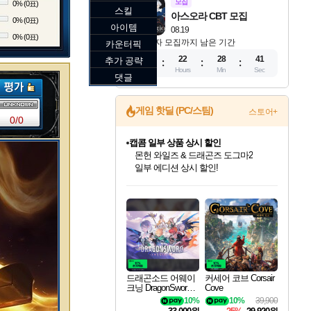
모집
0% (0표)
스킬
아스오라 CBT 모집
0% (0표)
아이템
08.19
0% (0표)
참가자 모집까지 남은 기간
카운터픽
12
22
28
40
추가 공략
Days
Hours
Min
Sec
댓글
게임 핫딜 (PC/스팀)
스토어+
0/0
캡콤 일부 상품 상시 할인
몬헌 와일즈 & 드래곤즈 도그마2
일부 에디션 상시 할인!
드래곤소드: 어웨이크닝 입점!
문명 7 특별 할인!
귀무자: 검의 길 예약 판매 중!
비스트 오브 리인카네이션 정식 출시!
커세어 코브 출시 기념 할인!
더 렐릭 퍼스트 가디언 정식 출시
베데스다 40주년 기념 할인 중!
마블 투혼 파이팅 소울즈 예약 판매 중!
캡콤 프렌차이즈 할인 진행 중!
스타워즈 은하계 레이서
로블록스 기프트 카드 공식 입점
스팀으로 만나는 드래곤소드!
조선&고려 DLC 출시 예정
10% 할인과
게임프릭 신작 IP
해적'섬'을 발전시키자!
설화x하드코어 액션!
베데스다의 명작들을
마블 히어로 총 출동&화려한 격투!
몬헌, 바하 등 인기 IP를
인벤게임즈에서 10% 추가 적립
Robux를 가장 안전하고
네이버혜택과 함께 만나보세요!
50%할인&추가 적립까지!
이니&베니 혜택까지!
네이버 혜택가와 함께 예약하세요!
할인&네이버혜택으로 만나보세요!
네이버페이 혜택과 만나보세요!
40주년 프로모션으로 만나보세요!
네이버 포인트 혜택까지!
할인가에 만나보세요!
혜택으로 예약 판매 중
편안하게 충전하세요
드래곤소드 어웨이
커세어 코브 Corsair
크닝 DragonSword A
Cove
wakening
10%
10%
39,900