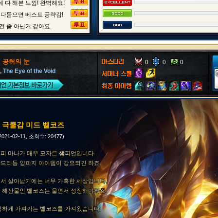
 다 해본 느낌! 완벽해요!
 다듬으면 베스트 공략감!
건 좀 아닌거 같아요.
 공허의 눈
0
0
0
, The Eye of the Void
 극쿨감 미드 벨코즈
2021-02-11, 조회수: 20477)
피 마나가 매우 모자른 챔피언입니다.
드리등 양피지 아이템이 강요되긴 하죠.
서 살아남기에는 너무 가혹한 세상입니다.
 해산물인 벨코즈는 울면서 성장해야하죠.
강하게 가져가는 벨코즈를 가져왔습니다.