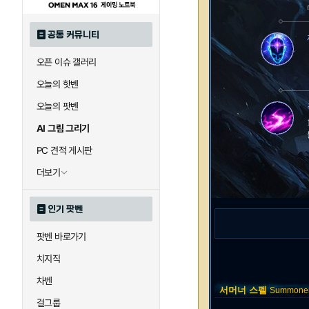
공통 커뮤니티
오픈 이슈 갤러리
오늘의 핫벤
오늘의 팟벤
AI 그림 그리기
PC 견적 게시판
더보기
인기 팟벤
팟벤 바로가기
치지직
차벤
서머너 스펠
Summoner 
걸그룹