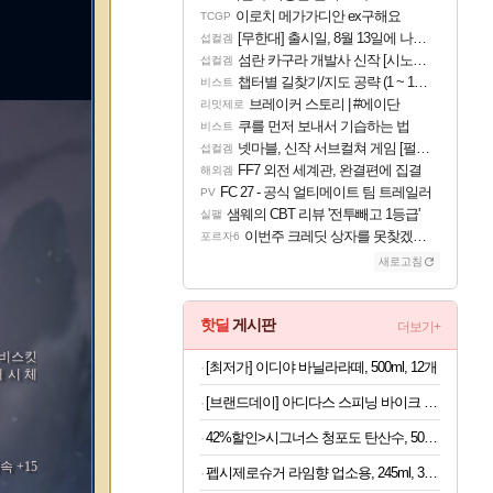
이로치 메가가디안 ex구해요
TCGP
[무한대] 출시일, 8월 13일에 나오나
섭컬겜
섬란 카구라 개발사 신작 [시노비 넥서스] 연내 출시 예정
섭컬겜
챕터별 길찾기/지도 공략 (1 ~ 12장)
비스트
브레이커 스토리 | #에이단
리밋제로
쿠를 먼저 보내서 기습하는 법
비스트
넷마블, 신작 서브컬쳐 게임 [펄 인 블루] 티저 사이트 오픈
섭컬겜
FF7 외전 세계관, 완결편에 집결
해외겜
FC 27 - 공식 얼티메이트 팀 트레일러
PV
샘웨의 CBT 리뷰 '전투빼고 1등급'
실팰
이번주 크레딧 상자를 못찾겠어요
포르자6
새로고침
핫딜
게시판
더보기+
 비스킷
[최저가] 이디야 바닐라라떼, 500ml, 12개
 시 체
[브랜드데이] 아디다스 스피닝 바이크 C-21x 실내 자전거 스핀 헬스 사이클 유산소 운동기구 홈트
42%할인>시그너스 청포도 탄산수, 500ml, 20개
속 +15
펩시제로슈거 라임향 업소용, 245ml, 30개