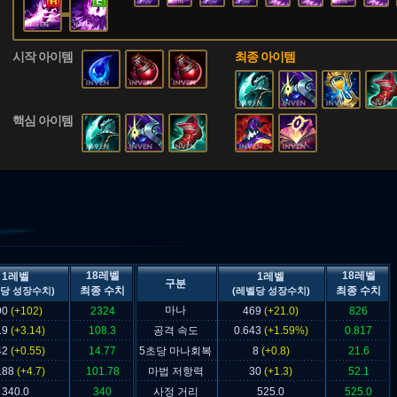
시작 아이템
최종 아이템
핵심 아이템
18레벨
18레벨
1레벨
1레벨
구분
최종 수치
최종 수치
당 성장수치)
(레벨당 성장수치)
마나
90
(+102)
2324
469
(+21.0)
826
.9
(+3.14)
108.3
공격 속도
0.643
(+1.59%)
0.817
42
(+0.55)
14.77
5초당 마나회복
8
(+0.8)
21.6
.88
(+4.7)
101.78
마법 저항력
30
(+1.3)
52.1
340.0
340
사정 거리
525.0
525.0