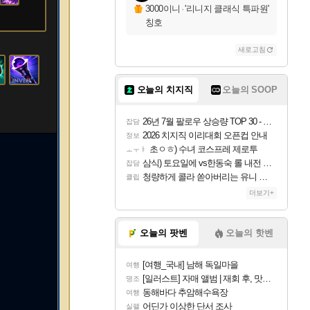
3000이니
·
'리니지 클래식 특파원'
칭호
새로고침
오늘의 치지직
오늘의 SOOP
26년 7월 팔로우 상승량 TOP 30 - 월간 치지직
잡담
2026 치지직 이리대회 오픈컵 안내
정보
초ㅇㅎ) 수녀 코스프레 제로투
ㅗㅜㅑ
삼식) 토요일에 vs한동숙 롤 내전 예정
잡담
청량하게 콜라 쏟아버리는 유니 ㅋㅋㅋ
클립
더보기+
오늘의 팟벤
오늘의 핫벤
[여행_국내] 남해 독일마을
여행
[일러스트] 자매 앨범 | 재회 후, 맛집에서
명조
동해바다 추암해수욕장
여행
어딘가 이상한 단서 조사
실팰