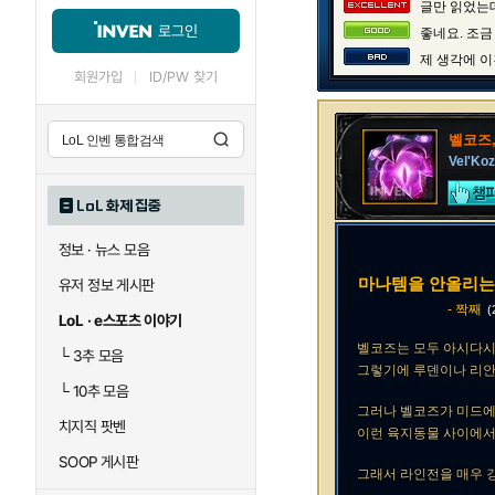
글만 읽었는데
로그인
좋네요. 조금
제 생각에 이
회원가입
ID/PW 찾기
벨코즈,
Vel'Koz
LoL 화제 집중
정보 · 뉴스 모음
마나템을 안올리는
유저 정보 게시판
- 짝째
(
LoL · e스포츠 이야기
벨코즈는 모두 아시다시
└
3추 모음
그렇기에 루덴이나 리안
└
10추 모음
그러나 벨코즈가 미드에
치지직 팟벤
이런 육지동물 사이에서
SOOP 게시판
그래서 라인전을 매우 