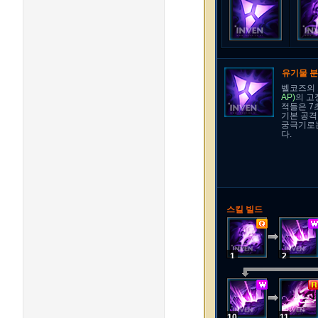
유기물 
벨코즈의 
AP)
의 고
적들은 7
기본 공격
궁극기로는
다.
스킬 빌드
1
2
10
11