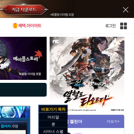
혜택.아이마트
로그인
인
벤
전
체
사
이
트
맵
바로가기 목차
머리말
게임 캘린더
더보기+
룬
 참여자 :
0명
서머너 스펠