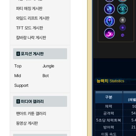
파티 매칭 게시판
와일드 리프트 게시판
TFT 모드 게시판
칼바람 나락 게시판
포지션 게시판
Top
Jungle
Mid
Bot
능력치
Statistics
Support
구분
(레벨
미디어 갤러리
체력
5
팬아트 카툰 갤러리
공격력
54
5초당 체력회복
5.
동영상 게시판
방어력
21
이동 속도