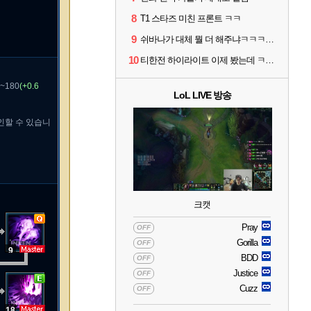
8
T1 스타즈 미친 프론트 ㅋㅋ
9
쉬바나가 대체 뭘 더 해주냐ㅋㅋㅋㅋㅋㅋ
10
티한전 하이라이트 이제 봤는데 ㅋㅋㅋ
~180
(+0.6
LoL LIVE 방송
인할 수 있습니
크캣
Pray
OFF
Gorilla
OFF
9
BDD
OFF
Justice
OFF
Cuzz
OFF
18