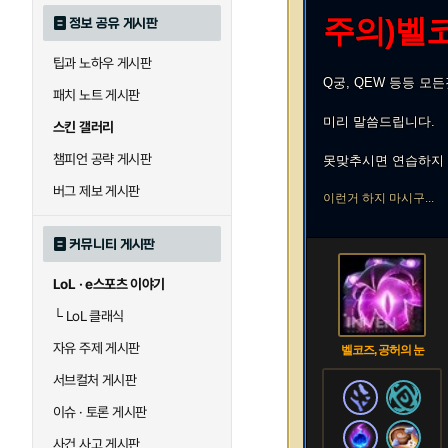
주의)벨코
정보 공유 게시판
팁과 노하우 게시판
Q궁, QEW 등등 모
패치 노트 게시판
미리 말씀드립니다.
스킨 갤러리
챔피언 공략 게시판
못맞추시면 연습하지 
버그 제보 게시판
이런거 하지 마시구...
커뮤니티 게시판
LoL · e스포츠 이야기
└
LoL 클래식
자유 주제 게시판
벨코즈, 공허의 눈
서브컬처 게시판
이슈 · 토론 게시판
사건 사고 게시판