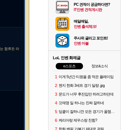
PC 견적이 궁금하다면?
IT인벤 견적게시판
매일매일,
인벤 출석체크!
주사위 굴리고 포인트!
인벤 마블
는 합류든 라
LoL 인벤 화제글
e스포츠
정보&소식
1
이게 5년간 티원을 좀 먹은 플레이임
2
젠지 한화 3세트 경기 딜량..jpg
3
문도가 너무 후진입만 하려고하던데
4
갓재명 일 하나는 진짜 잘하네
5
딮킅이 잘하니깐 모든 경기가 꿀잼이 됨
6
케리아랑 제우스랑 친함?
7
한화 밴픽 가불기 제대로 걸림