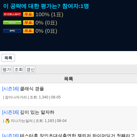
이 공략에 대한 평가는?
참여자:
1명
100% (1표)
0% (0표)
0% (0표)
목록
평가
조회
갱신
목록
[시즌16]
클래식 갱플
|
잠이나자거라
|
조회: 1,340
|
08-05
[시즌16]
깊이 있는 말자하
|
지나가는딜러
|
조회: 1,183
|
08-04
[시즌16]
테스터훈 장인초대석출연한 챌린저 하이머딩거 첫째라고