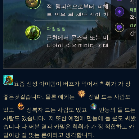
적응
적 챔피언으로부터 피해
적응
를 입은 뒤 해당 적이 가
적응
하는 3회의 스킬 및 기본
강인
과잉성장
공격으로부터 25~50만큼
강인
근처에서 몬스터 또는 미
피해를 덜 받습니다.지속
니언이 죽을 때마다 최대
시간: 1.5초재사용 대기시
체력 영구 증가
간: 45초
요즘 신성 아이템이 버프가 먹어서 착취가 가 장
좋은것같습니다. 물론 예외는
정밀 드는 사람도
있고
정복자 드는 사람도 있고
만능의 돌 드는
사람도 있습니다. 저 또한 예전에 만능에 돌 룬도 써봤
습니다 다 써본 결과 카밀은 착취가 가 장 적합하고 카
밀이랑 잘 맞는 룬이라고 생각합니다.