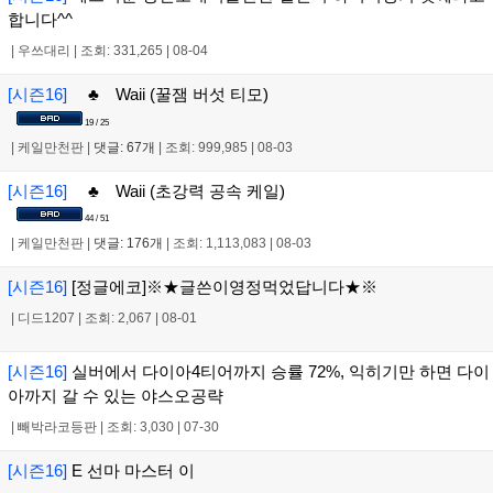
합니다^^
|
우쓰대리
|
조회: 331,265
|
08-04
[시즌16]
♣ Waii (꿀잼 버섯 티모)
19 / 25
|
케일만천판
|
댓글: 67개
|
조회: 999,985
|
08-03
[시즌16]
♣ Waii (초강력 공속 케일)
44 / 51
|
케일만천판
|
댓글: 176개
|
조회: 1,113,083
|
08-03
[시즌16]
[정글에코]※★글쓴이영정먹었답니다★※
|
디드1207
|
조회: 2,067
|
08-01
[시즌16]
실버에서 다이아4티어까지 승률 72%, 익히기만 하면 다이
아까지 갈 수 있는 야스오공략
|
빼박라코등판
|
조회: 3,030
|
07-30
[시즌16]
E 선마 마스터 이