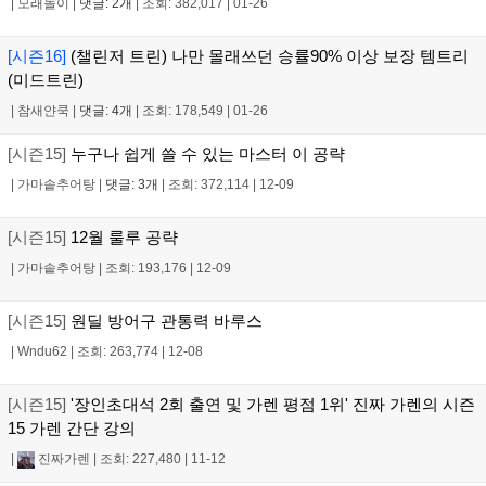
|
모래놀이
|
댓글: 2개
|
조회: 382,017
|
01-26
[시즌16]
(챌린저 트린) 나만 몰래쓰던 승률90% 이상 보장 템트리
(미드트린)
|
참새얀쿡
|
댓글: 4개
|
조회: 178,549
|
01-26
[시즌15]
누구나 쉽게 쓸 수 있는 마스터 이 공략
|
가마솥추어탕
|
댓글: 3개
|
조회: 372,114
|
12-09
[시즌15]
12월 룰루 공략
|
가마솥추어탕
|
조회: 193,176
|
12-09
[시즌15]
원딜 방어구 관통력 바루스
|
Wndu62
|
조회: 263,774
|
12-08
[시즌15]
'장인초대석 2회 출연 및 가렌 평점 1위' 진짜 가렌의 시즌
15 가렌 간단 강의
|
진짜가렌
|
조회: 227,480
|
11-12