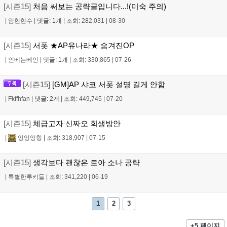
[시즌15]
처음 써보는 공략글입니다...!(미숙 주의)
|
임현현수
|
댓글: 1개
|
조회: 282,031
|
08-30
[시즌15]
서폿 ★AP유나라★ 숨겨진OP
|
인베는베인
|
댓글: 1개
|
조회: 330,865
|
07-26
[시즌15]
[GM]AP 샤코 서폿 설명 길게 안함
|
Fkffhfan
|
댓글: 2개
|
조회: 449,745
|
07-20
[시즌15]
체급고자 신짜오 회생방안
|
잉잉잉힝
|
조회: 318,907
|
07-15
[시즌15]
생각보다 괜찮은 로아 소나 공략
|
특별한루키들
|
조회: 341,220
|
06-19
1
2
3
+5 페이지