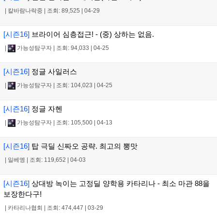
|
칼바람나락중
|
조회: 89,525
|
04-29
[시즌16]
브라이어 심층접근! - (중) 상하는 없음.
|
가능성탐구자
|
조회: 94,033
|
04-25
[시즌16]
정글 사일러스
|
가능성탐구자
|
조회: 104,023
|
04-25
[시즌16]
정글 자헨
|
가능성탐구자
|
조회: 105,500
|
04-13
[시즌16]
탑 극딜 신짜오 공략. 최고의 뽕맛
|
일베엥
|
조회: 119,652
|
04-03
[시즌16]
상대방 녹이는 고정딜 양학용 카타리나 - 최소 마관 88을
보장한다구!
|
카타리나협회
|
조회: 474,447
|
03-29