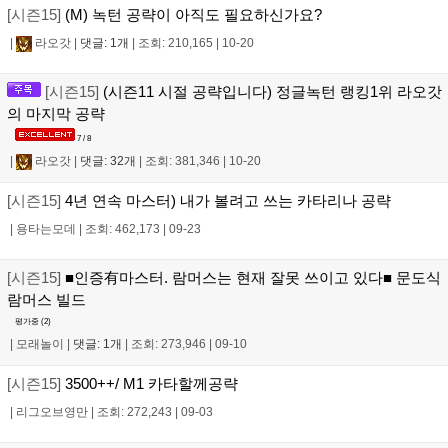
[시즌15]
(M) 녹턴 공략이 아직도 필요하신가요?
|
라오갓
|
댓글: 1개
|
조회: 210,165
|
10-20
[시즌15]
(시즌11 시절 공략입니다) 정글녹턴 랭킹1위 라오갓
의 마지막 공략
7 / 8
|
라오갓
|
댓글: 32개
|
조회: 381,346
|
10-20
[시즌15]
4년 연속 마스터) 내가 볼려고 쓰는 카타리나 공략
|
용타는모데
|
조회: 462,173
|
09-23
[시즌15]
■인증有마스터. 람머스는 현재 잘못 쓰이고 있다■ 문도식
람머스 빌드
평가중 (
2
)
|
모래놀이
|
댓글: 1개
|
조회: 273,946
|
09-10
[시즌15]
3500++/ M1 카타할께공략
|
리그오브영만
|
조회: 272,243
|
09-03