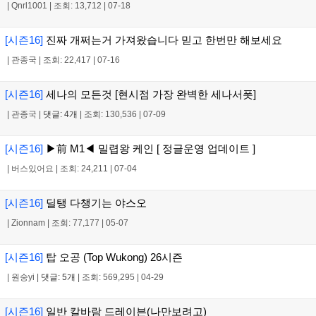
|
Qnrl1001
|
조회: 13,712
|
07-18
[시즌16]
진짜 개쩌는거 가져왔습니다 믿고 한번만 해보세요
|
관종국
|
조회: 22,417
|
07-16
[시즌16]
세나의 모든것 [현시점 가장 완벽한 세나서폿]
|
관종국
|
댓글: 4개
|
조회: 130,536
|
07-09
[시즌16]
▶前 M1◀ 밀렵왕 케인 [ 정글운영 업데이트 ]
|
버스있어요
|
조회: 24,211
|
07-04
[시즌16]
딜탱 다챙기는 야스오
|
Zionnam
|
조회: 77,177
|
05-07
[시즌16]
탑 오공 (Top Wukong) 26시즌
|
원숭yi
|
댓글: 5개
|
조회: 569,295
|
04-29
[시즌16]
일반 칼바람 드레이븐(나만보려고)