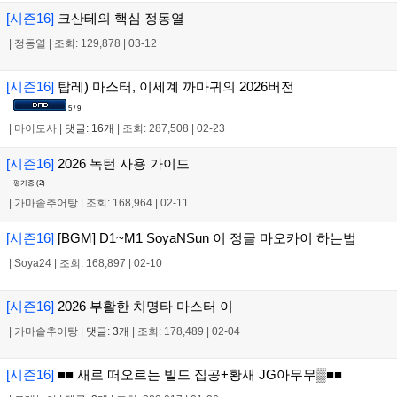
[시즌16]
크산테의 핵심 정동열
|
정동열
|
조회: 129,878
|
03-12
[시즌16]
탑레) 마스터, 이세계 까마귀의 2026버전
5 / 9
|
마이도사
|
댓글: 16개
|
조회: 287,508
|
02-23
[시즌16]
2026 녹턴 사용 가이드
평가중 (
2
)
|
가마솥추어탕
|
조회: 168,964
|
02-11
[시즌16]
[BGM] D1~M1 SoyaNSun 이 정글 마오카이 하는법
|
Soya24
|
조회: 168,897
|
02-10
[시즌16]
2026 부활한 치명타 마스터 이
|
가마솥추어탕
|
댓글: 3개
|
조회: 178,489
|
02-04
[시즌16]
■■ 새로 떠오르는 빌드 집공+황새 JG아무무▒■■