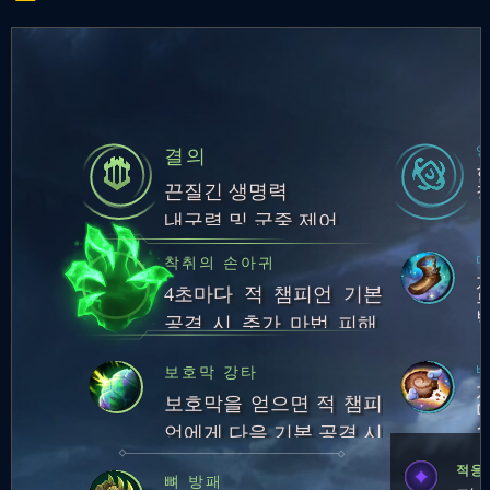
결의
끈질긴 생명력
내구력 및 군중 제어
마
착취의 손아귀
4초마다 적 챔피언 기본
공격 시 추가 마법 피해,
체력 회복, 체력 영구 증
비
보호막 강타
가
보호막을 얻으면 적 챔피
언에게 다음 기본 공격 시
추가
적응형
피해
적응
뼈 방패