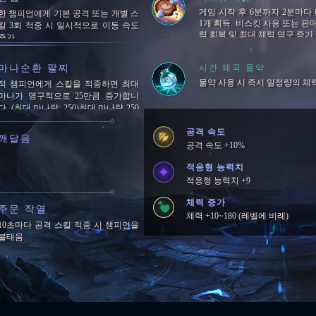
게임 시작 후 6분까지 2분마다
한 챔피언에게 기본 공격 또는 개별 스
1개 획득. 비스킷 사용 또는 판매
킬 3회 적중 시 일시적으로 이동 속도
력 회복 및 최대 체력 영구 증가
증가
마나순환 팔찌
시간 왜곡 물약
물약 사용 시 즉시 일정량의 체
적 챔피언에게 스킬을 적중하면 최대
마나가 영구적으로 25만큼 증가합니
다. (최대 마나량: 250)최대 마나량 250
에 도달하면 5초마다 잃은 마나의 1%
를 회복합니다.
공격 속도
깨달음
공격 속도 +10%
적응형 능력치
적응형 능력치 +9
체력 증가
주문 작열
체력 +10~180 (레벨에 비례)
10초마다 공격 스킬 적중 시 챔피언을
불태움