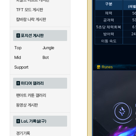
와일드 리프트 게시판
구분
(레벨
TFT 모드 게시판
체력
5
칼바람 나락 게시판
공격력
5
5초당 체력회복
6
방어력
24
포지션 게시판
이동 속도
Top
Jungle
Mid
Bot
Support
룬
Runes
미디어 갤러리
팬아트 카툰 갤러리
동영상 게시판
LoL 기록실(구)
경기기록