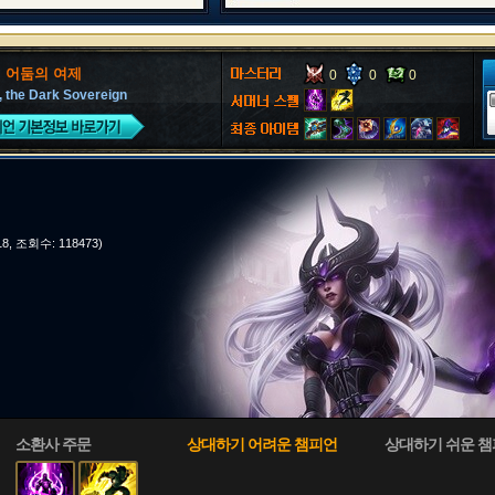
, 어둠의 여제
0
0
0
, the Dark Sovereign
-18, 조회수: 118473)
소환사 주문
상대하기 어려운 챔피언
상대하기 쉬운 