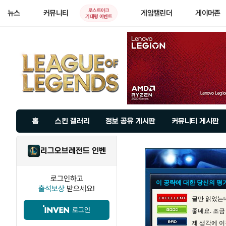
로스트아크
뉴스
커뮤니티
게임캘린더
게이머존
기대평 이벤트
홈
스킨 갤러리
정보 공유 게시판
커뮤니티 게시판
리그오브레전드 인벤
로그인하고
이 공략에 대한 당신의 평
출석보상
받으세요!
글만 읽었는데
로그인
좋네요. 조금
제 생각에 이