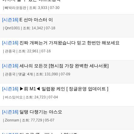
|
빼박라코등판
|
조회: 3,933
|
07-30
[시즌16]
E 선마 마스터 이
|
Qnrl1001
|
조회: 14,342
|
07-18
[시즌16]
진짜 개쩌는거 가져왔습니다 믿고 한번만 해보세요
|
관종국
|
조회: 22,961
|
07-16
[시즌16]
세나의 모든것 [현시점 가장 완벽한 세나서폿]
|
관종국
|
댓글: 4개
|
조회: 131,090
|
07-09
[시즌16]
▶前 M1◀ 밀렵왕 케인 [ 정글운영 업데이트 ]
|
버스있어요
|
조회: 24,723
|
07-04
[시즌16]
딜탱 다챙기는 야스오
|
Zionnam
|
조회: 77,729
|
05-07