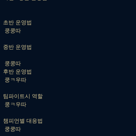
초반 운영법
쿵쿵따
중반 운영법
쿵쿵따
후반 운영법
쿵ㅋ우따
팀파이트시 역할
쿵ㅋ우따
챔피언별 대응법
쿵쿵따