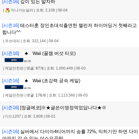
[시즌16]
깊이 있는 말자하
|
지나가는딜러
|
조회: 2,108
|
08-04
[시즌16]
테스터훈 장인초대석출연한 챌린저 하이머딩거 첫째라고
합니다^^
|
우쓰대리
|
조회: 332,144
|
08-04
[시즌16]
♣ Waii (꿀잼 버섯 티모)
19 / 25
|
케일만천판
|
댓글: 67개
|
조회: 1,000,449
|
08-03
[시즌16]
♣ Waii (초강력 공속 케일)
44 / 51
|
케일만천판
|
댓글: 176개
|
조회: 1,113,560
|
08-03
[시즌16]
[정글에코]※★글쓴이영정먹었답니다★※
|
디드1207
|
조회: 2,908
|
08-01
[시즌16]
실버에서 다이아4티어까지 승률 72%, 익히기만 하면 다이
아까지 갈 수 있는 야스오공략