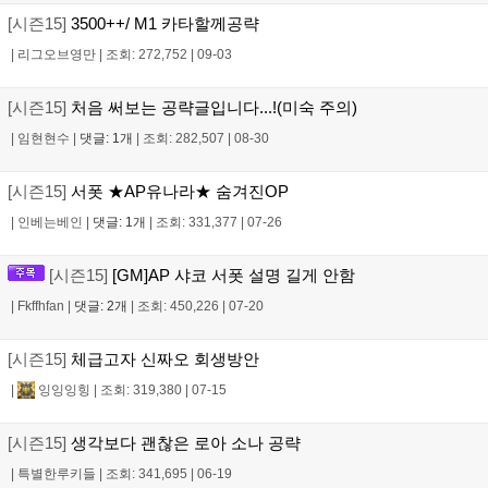
[시즌15]
3500++/ M1 카타할께공략
|
리그오브영만
|
조회: 272,752
|
09-03
[시즌15]
처음 써보는 공략글입니다...!(미숙 주의)
|
임현현수
|
댓글: 1개
|
조회: 282,507
|
08-30
[시즌15]
서폿 ★AP유나라★ 숨겨진OP
|
인베는베인
|
댓글: 1개
|
조회: 331,377
|
07-26
[시즌15]
[GM]AP 샤코 서폿 설명 길게 안함
|
Fkffhfan
|
댓글: 2개
|
조회: 450,226
|
07-20
[시즌15]
체급고자 신짜오 회생방안
|
잉잉잉힝
|
조회: 319,380
|
07-15
[시즌15]
생각보다 괜찮은 로아 소나 공략
|
특별한루키들
|
조회: 341,695
|
06-19