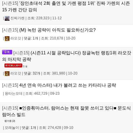
[시즌15]
'장인초대석 2회 출연 및 가렌 평점 1위' 진짜 가렌의 시즌
15 가렌 간단 강의
|
진짜가렌
|
조회: 228,323
|
11-12
[시즌15]
(M) 녹턴 공략이 아직도 필요하신가요?
|
라오갓
|
댓글: 1개
|
조회: 210,678
|
10-20
[시즌15]
(시즌11 시절 공략입니다) 정글녹턴 랭킹1위 라오갓
의 마지막 공략
7 / 8
|
라오갓
|
댓글: 32개
|
조회: 381,980
|
10-20
[시즌15]
4년 연속 마스터) 내가 볼려고 쓰는 카타리나 공략
|
용타는모데
|
조회: 462,729
|
09-23
[시즌15]
■인증有마스터. 람머스는 현재 잘못 쓰이고 있다■ 문도식
람머스 빌드
평가중 (
2
)
|
모래놀이
|
댓글: 1개
|
조회: 274,428
|
09-10