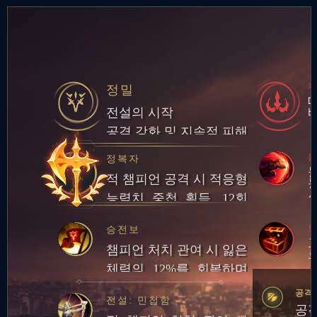
정밀
전설의 시작
공격 강화 및 지속적 피해
돌
정복자
적 챔피언 공격 시 적응형
능력치 중첩 획득. 12회
중첩 시 챔피언 대상 피해
보
승전보
량의 일부만큼 체력 회복
챔피언 처치 관여 시 잃은
체력의 12%를 회복하며
추가로 20골드 획득
공격
전설: 민첩함
공격