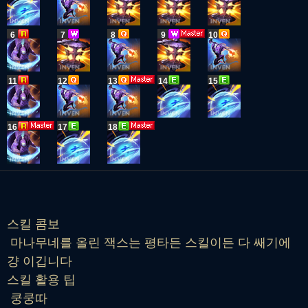
6
7
8
9
10
11
12
13
14
15
16
17
18
스킬 콤보
마나무네를 올린 잭스는 평타든 스킬이든 다 쌔기에
걍 이깁니다
스킬 활용 팁
쿵쿵따