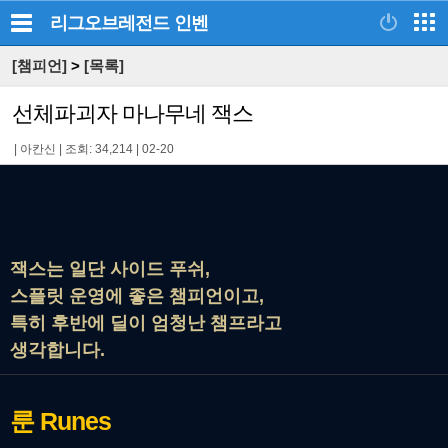
리그오브레전드
인벤
[챔피언]
>
[목록]
선체파괴자 마나무네 잭스
|
아칸신
|
조회: 34,214
|
02-20
잭스는 일단 사이드 푸쉬,
스플릿 운영에 좋은 챔피언이고,
특히 후반에 딜이 엄청난 챔프라고
생각합니다.
룬
Runes