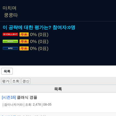
마치며
쿵쿵따
이 공략에 대한 평가는?
참여자:
0명
0% (0표)
0% (0표)
0% (0표)
목록
평가
조회
갱신
목록
[시즌16]
클래식 갱플
|
잠이나자거라
|
조회: 2,478
|
08-05