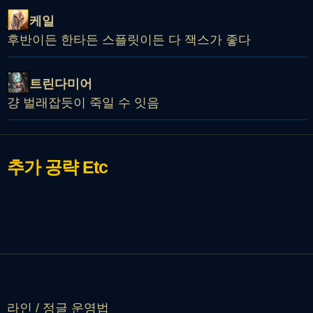
케일
후반이든 한타든 스플릿이든 다 잭스가 좋다
트린다미어
걍 벌래잡듯이 죽일 수 잇음
추가 공략
Etc
라인 / 정글 운영법