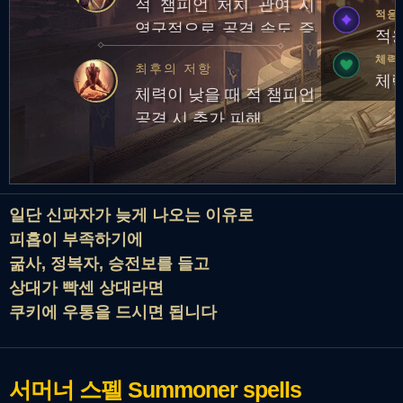
적 챔피언 처치 관여 시
적응
영구적으로 공격 속도 증
적응
가
체력
최후의 저항
체력
체력이 낮을 때 적 챔피언
공격 시 추가 피해
일단 신파자가 늦게 나오는 이유로
피흡이 부족하기에
굶사, 정복자, 승전보를 들고
상대가 빡센 상대라면
쿠키에 우통을 드시면 됩니다
서머너 스펠
Summoner spells