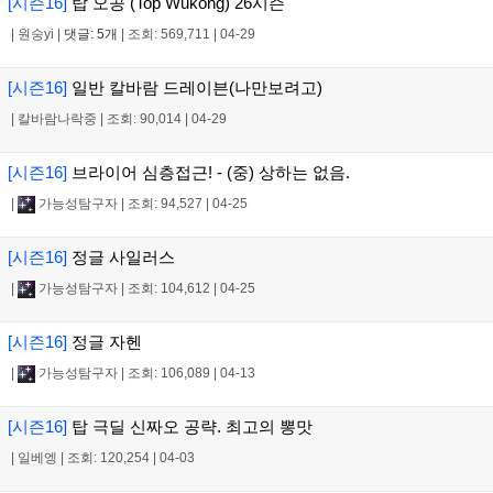
[시즌16]
탑 오공 (Top Wukong) 26시즌
|
원숭yi
|
댓글: 5개
|
조회: 569,711
|
04-29
[시즌16]
일반 칼바람 드레이븐(나만보려고)
|
칼바람나락중
|
조회: 90,014
|
04-29
[시즌16]
브라이어 심층접근! - (중) 상하는 없음.
|
가능성탐구자
|
조회: 94,527
|
04-25
[시즌16]
정글 사일러스
|
가능성탐구자
|
조회: 104,612
|
04-25
[시즌16]
정글 자헨
|
가능성탐구자
|
조회: 106,089
|
04-13
[시즌16]
탑 극딜 신짜오 공략. 최고의 뽕맛
|
일베엥
|
조회: 120,254
|
04-03