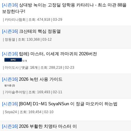
[시즌16]
상대방 녹이는 고정딜 양학용 카타리나 - 최소 마관 88을
보장한다구!
|
카타리나협회
|
조회: 474,918
|
03-29
[시즌16]
크산테의 핵심 정동열
|
정동열
|
조회: 130,368
|
03-12
[시즌16]
탑레) 마스터, 이세계 까마귀의 2026버전
5 / 9
|
마이도사
|
댓글: 16개
|
조회: 288,218
|
02-23
[시즌16]
2026 녹턴 사용 가이드
평가중 (
2
)
|
가마솥추어탕
|
조회: 169,493
|
02-11
[시즌16]
[BGM] D1~M1 SoyaNSun 이 정글 마오카이 하는법
|
Soya24
|
조회: 169,454
|
02-10
[시즌16]
2026 부활한 치명타 마스터 이