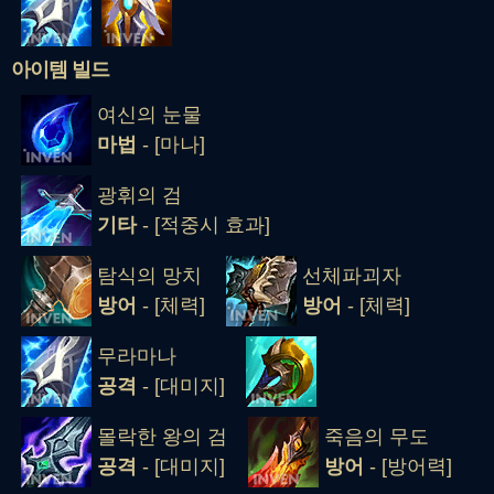
아이템 빌드
여신의 눈물
마법
- [마나]
광휘의 검
기타
- [적중시 효과]
탐식의 망치
선체파괴자
방어
- [체력]
방어
- [체력]
무라마나
공격
- [대미지]
몰락한 왕의 검
죽음의 무도
공격
- [대미지]
방어
- [방어력]