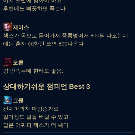
어서 초반에 맞아야 하고
후반에도 삐끗하면 죽는다
제이스
잭스가 몸으로 들어가서 풀콤넣어서 800딜 나오는데
얘는 혼자 eq한번 쓰면 800나온다
오른
걍 안죽는데 한타도 좋음.
상대하기쉬운 챔피언 Best 3
그웬
선체파괴자 마방증가로
얼마정도 딜을 버틸 수 있고
딜은 어짜피 잭스가 더 쌔다