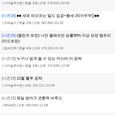
|
가마솥추어탕
|
댓글: 3개
|
조회: 179,052
|
02-04
[시즌16]
■■ 새로 떠오르는 빌드 집공+황새 JG아무무▒■■
|
모래놀이
|
댓글: 2개
|
조회: 382,664
|
01-26
[시즌16]
(챌린저 트린) 나만 몰래쓰던 승률90% 이상 보장 템트리
(미드트린)
|
참새얀쿡
|
댓글: 4개
|
조회: 179,103
|
01-26
[시즌15]
누구나 쉽게 쓸 수 있는 마스터 이 공략
|
가마솥추어탕
|
댓글: 3개
|
조회: 372,638
|
12-09
[시즌15]
12월 룰루 공략
|
가마솥추어탕
|
조회: 193,721
|
12-09
[시즌15]
원딜 방어구 관통력 바루스
|
Wndu62
|
조회: 264,250
|
12-08