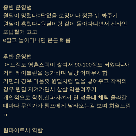
중반 운영법
원딜이 망했다=답없음 로밍이나 정글 뒤 봐주기
원딜이 흥했다=원딜이랑 같이 돌아다니면서 전라인
포탑철거 고고
e깔고 돌아다니면 은근 빠름
후반 운영법
어느정도 영혼스텍이 쌓여서 90-100정도 되었다=사
거리 케이틀린을 능가하며 딜량 어마무시함
기민의 경우 마음껏 원딜처럼 딜을 넣어주고 착취의
경우 원딜 지켜가면서 살살 약올려주기
개인적으로 착취,신파자껴서 딜 넣을때 체력 올라갈
때마다 무언가가 챔프에게 날라오는걸 보며 희열느낌
ㅠ
팀파이트시 역할