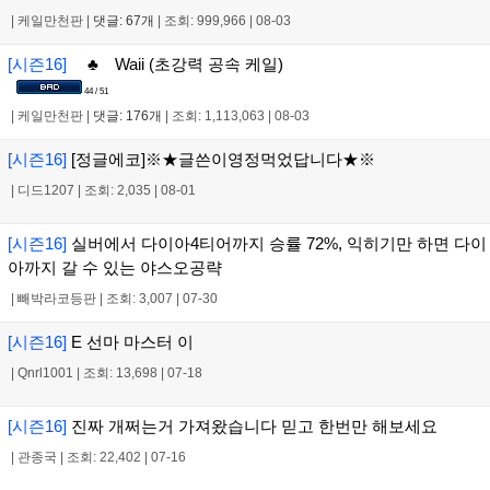
|
케일만천판
|
댓글: 67개
|
조회: 999,966
|
08-03
[시즌16]
♣ Waii (초강력 공속 케일)
44 / 51
|
케일만천판
|
댓글: 176개
|
조회: 1,113,063
|
08-03
[시즌16]
[정글에코]※★글쓴이영정먹었답니다★※
|
디드1207
|
조회: 2,035
|
08-01
[시즌16]
실버에서 다이아4티어까지 승률 72%, 익히기만 하면 다이
아까지 갈 수 있는 야스오공략
|
빼박라코등판
|
조회: 3,007
|
07-30
[시즌16]
E 선마 마스터 이
|
Qnrl1001
|
조회: 13,698
|
07-18
[시즌16]
진짜 개쩌는거 가져왔습니다 믿고 한번만 해보세요
|
관종국
|
조회: 22,402
|
07-16