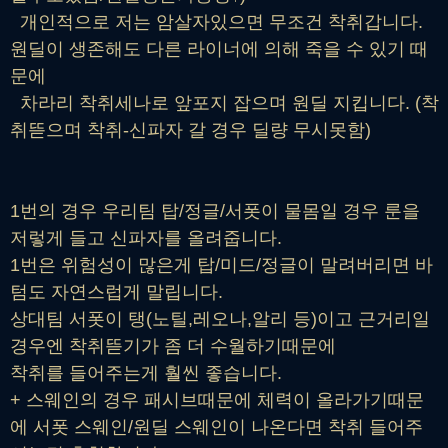
개인적으로 저는 암살자있으면 무조건 착취갑니다.
원딜이 생존해도 다른 라이너에 의해 죽을 수 있기 때
문에
차라리 착취세나로 앞포지 잡으며 원딜 지킵니다. (착
취뜯으며 착취-신파자 갈 경우 딜량 무시못함)
1번의 경우 우리팀 탑/정글/서폿이 물몸일 경우 룬을
저렇게 들고 신파자를 올려줍니다.
1번은 위험성이 많은게 탑/미드/정글이 말려버리면 바
텀도 자연스럽게 말립니다.
상대팀 서폿이 탱(노틸,레오나,알리 등)이고 근거리일
경우엔 착취뜯기가 좀 더 수월하기때문에
착취를 들어주는게 훨씬 좋습니다.
+ 스웨인의 경우 패시브때문에 체력이 올라가기때문
에 서폿 스웨인/원딜 스웨인이 나온다면 착취 들어주