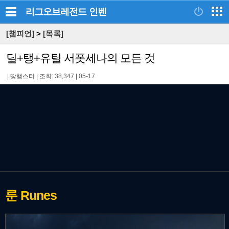
리그오브레전드
인벤
[챔피언]
>
[목록]
딜+탱+유틸 서폿세나의 모든 것
|
땅햄스터
|
조회: 38,347
|
05-17
룬
Runes