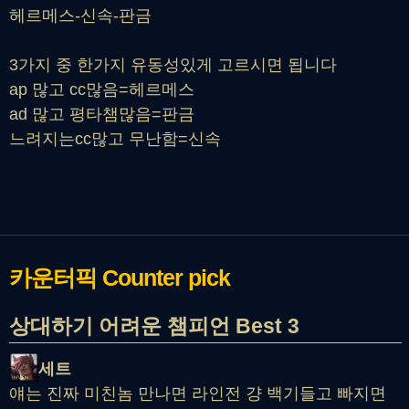
헤르메스-신속-판금
3가지 중 한가지 유동성있게 고르시면 됩니다
ap 많고 cc많음=헤르메스
ad 많고 평타챔많음=판금
느려지는cc많고 무난함=신속
카운터픽
Counter pick
상대하기 어려운 챔피언 Best 3
세트
얘는 진짜 미친놈 만나면 라인전 걍 백기들고 빠지면