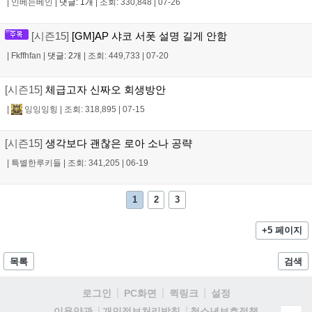
|
인베는베인
|
댓글: 1개
|
조회: 330,848
|
07-26
[시즌15]
[GM]AP 샤코 서폿 설명 길게 안함
|
Fkffhfan
|
댓글: 2개
|
조회: 449,733
|
07-20
[시즌15]
체급고자 신짜오 회생방안
|
잉잉잉힝
|
조회: 318,895
|
07-15
[시즌15]
생각보다 괜찮은 로아 소나 공략
|
특별한루키들
|
조회: 341,205
|
06-19
1
2
3
+5 페이지
목록
검색
로그인
PC화면
퀵링크
설정
청소년보호정책
이용약관
개인정보처리방침