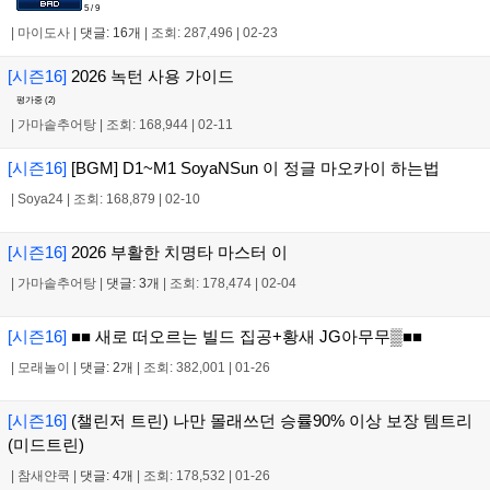
5 / 9
|
마이도사
|
댓글: 16개
|
조회: 287,496
|
02-23
[시즌16]
2026 녹턴 사용 가이드
평가중 (
2
)
|
가마솥추어탕
|
조회: 168,944
|
02-11
[시즌16]
[BGM] D1~M1 SoyaNSun 이 정글 마오카이 하는법
|
Soya24
|
조회: 168,879
|
02-10
[시즌16]
2026 부활한 치명타 마스터 이
|
가마솥추어탕
|
댓글: 3개
|
조회: 178,474
|
02-04
[시즌16]
■■ 새로 떠오르는 빌드 집공+황새 JG아무무▒■■
|
모래놀이
|
댓글: 2개
|
조회: 382,001
|
01-26
[시즌16]
(챌린저 트린) 나만 몰래쓰던 승률90% 이상 보장 템트리
(미드트린)
|
참새얀쿡
|
댓글: 4개
|
조회: 178,532
|
01-26