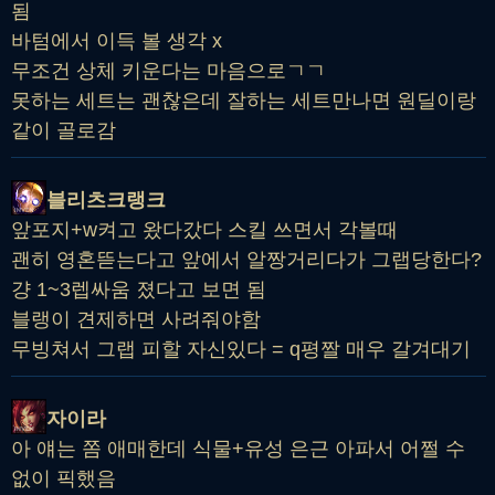
됨
바텀에서 이득 볼 생각 x
무조건 상체 키운다는 마음으로ㄱㄱ
못하는 세트는 괜찮은데 잘하는 세트만나면 원딜이랑
같이 골로감
블리츠크랭크
앞포지+w켜고 왔다갔다 스킬 쓰면서 각볼때
괜히 영혼뜯는다고 앞에서 알짱거리다가 그랩당한다?
걍 1~3렙싸움 졌다고 보면 됨
블랭이 견제하면 사려줘야함
무빙쳐서 그랩 피할 자신있다 = q평짤 매우 갈겨대기
자이라
아 얘는 쫌 애매한데 식물+유성 은근 아파서 어쩔 수
없이 픽했음