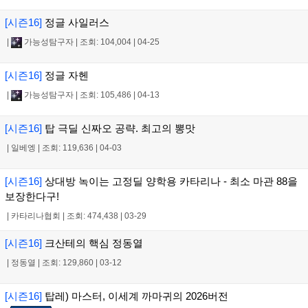
[시즌16]
정글 사일러스
|
가능성탐구자
|
조회: 104,004
|
04-25
[시즌16]
정글 자헨
|
가능성탐구자
|
조회: 105,486
|
04-13
[시즌16]
탑 극딜 신짜오 공략. 최고의 뽕맛
|
일베엥
|
조회: 119,636
|
04-03
[시즌16]
상대방 녹이는 고정딜 양학용 카타리나 - 최소 마관 88을
보장한다구!
|
카타리나협회
|
조회: 474,438
|
03-29
[시즌16]
크산테의 핵심 정동열
|
정동열
|
조회: 129,860
|
03-12
[시즌16]
탑레) 마스터, 이세계 까마귀의 2026버전