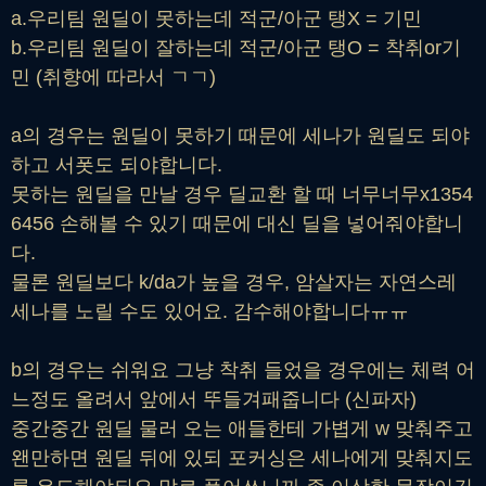
a.우리팀 원딜이 못하는데 적군/아군 탱X = 기민
b.우리팀 원딜이 잘하는데 적군/아군 탱O = 착취or기
민 (취향에 따라서 ㄱㄱ)
a의 경우는 원딜이 못하기 때문에 세나가 원딜도 되야
하고 서폿도 되야합니다.
못하는 원딜을 만날 경우 딜교환 할 때 너무너무x1354
6456 손해볼 수 있기 때문에 대신 딜을 넣어줘야합니
다.
물론 원딜보다 k/da가 높을 경우, 암살자는 자연스레
세나를 노릴 수도 있어요. 감수해야합니다ㅠㅠ
b의 경우는 쉬워요 그냥 착취 들었을 경우에는 체력 어
느정도 올려서 앞에서 뚜들겨패줍니다 (신파자)
중간중간 원딜 물러 오는 애들한테 가볍게 w 맞춰주고
왠만하면 원딜 뒤에 있되 포커싱은 세나에게 맞춰지도