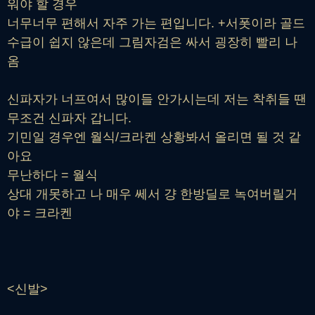
워야 할 경우
너무너무 편해서 자주 가는 편입니다. +서폿이라 골드
수급이 쉽지 않은데 그림자검은 싸서 굉장히 빨리 나
옴
신파자가 너프여서 많이들 안가시는데 저는 착취들 땐
무조건 신파자 갑니다.
기민일 경우엔 월식/크라켄 상황봐서 올리면 될 것 같
아요
무난하다 = 월식
상대 개못하고 나 매우 쎄서 걍 한방딜로 녹여버릴거
야 = 크라켄
<신발>