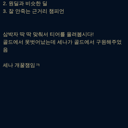
2. 원딜과 비슷한 딜
3. 잘 안죽는 근거리 챔피언
삼박자 딱 딱 맞춰서 티어를 올려봅시다!
골드에서 못벗어났는데 세나가 골드에서 구원해주었
음
세나 개꿀잼임ㅋ