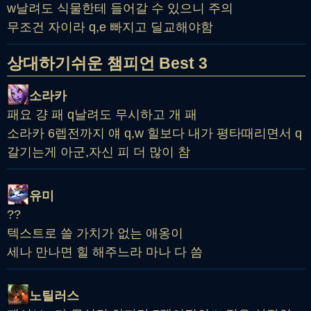
w날려도 식물한테 들어갈 수 있으니 주의
무조건 자이라 q,e 빠지고 딜교해야함
상대하기쉬운 챔피언 Best 3
소라카
패요 걍 패 q날려도 무시하고 개 패
소라카 6렙전까지 얘 q,w 힐보다 내가 평타때리면서 q
갈기는게 아군,자신 피 더 많이 참
유미
??
텍스트로 쓸 가치가 없는 애옹이
세나 만나면 힐 해주느라 마나 다 씀
노틸러스