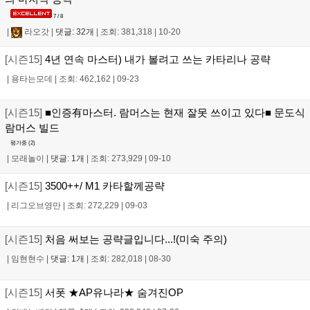
7 / 8
|
라오갓
|
댓글: 32개
|
조회: 381,318
|
10-20
[시즌15]
4년 연속 마스터) 내가 볼려고 쓰는 카타리나 공략
|
용타는모데
|
조회: 462,162
|
09-23
[시즌15]
■인증有마스터. 람머스는 현재 잘못 쓰이고 있다■ 문도식
람머스 빌드
평가중 (
2
)
|
모래놀이
|
댓글: 1개
|
조회: 273,929
|
09-10
[시즌15]
3500++/ M1 카타할께공략
|
리그오브영만
|
조회: 272,229
|
09-03
[시즌15]
처음 써보는 공략글입니다...!(미숙 주의)
|
임현현수
|
댓글: 1개
|
조회: 282,018
|
08-30
[시즌15]
서폿 ★AP유나라★ 숨겨진OP