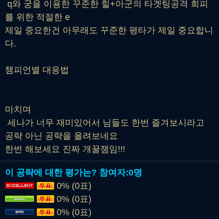
q와 궁을 이용한 꾸준한 힐+아군의 타겟팅공격 회피
를 위한 적절한 e
제일 중요한건 아무래도 꾸준한 평타가 제일 중요합니
다.
챔피언별 대응법
마치며
세나가 너무 재미있어서 님들도 한번 즐겨보시라고
공략 아닌 공략을 올려보네요
한번 해보세요 진짜 개꿀잼임!!!
이 공략에 대한 평가는?
참여자:
0명
0% (0표)
0% (0표)
0% (0표)