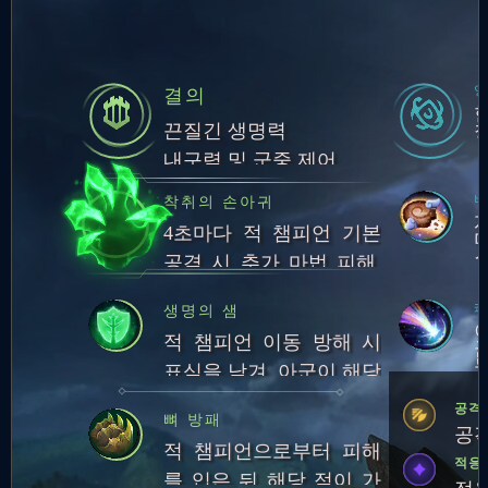
결의
끈질긴 생명력
내구력 및 군중 제어
비
착취의 손아귀
4초마다 적 챔피언 기본
공격 시 추가 마법 피해,
체력 회복, 체력 영구 증
쾌
생명의 샘
가
적 챔피언 이동 방해 시
표식을 남겨, 아군이 해당
적 공격 시 체력 회복
공격
뼈 방패
공격
적 챔피언으로부터 피해
적응
를 입은 뒤 해당 적이 가