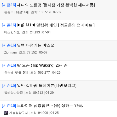
[시즌16]
세나의 모든것 [현시점 가장 완벽한 세나서폿]
|
관종국
|
댓글: 4개
|
조회: 130,519
|
07-09
[시즌16]
▶前 M1◀ 밀렵왕 케인 [ 정글운영 업데이트 ]
|
버스있어요
|
조회: 24,193
|
07-04
[시즌16]
딜탱 다챙기는 야스오
|
Zionnam
|
조회: 77,152
|
05-07
[시즌16]
탑 오공 (Top Wukong) 26시즌
|
원숭yi
|
댓글: 5개
|
조회: 569,277
|
04-29
[시즌16]
일반 칼바람 드레이븐(나만보려고)
|
칼바람나락중
|
조회: 89,513
|
04-29
[시즌16]
브라이어 심층접근! - (중) 상하는 없음.
|
가능성탐구자
|
조회: 94,009
|
04-25