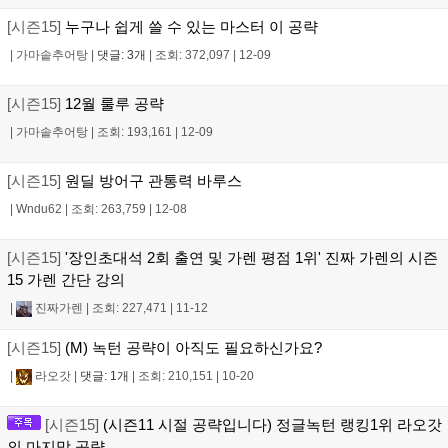
[시즌15]
누구나 쉽게 쓸 수 있는 마스터 이 공략
|
가마솥추어탕
|
댓글: 3개
|
조회: 372,097
|
12-09
[시즌15]
12월 룰루 공략
|
가마솥추어탕
|
조회: 193,161
|
12-09
[시즌15]
원딜 방어구 관통력 바루스
|
Wndu62
|
조회: 263,759
|
12-08
[시즌15]
'장인초대석 2회 출연 및 가렌 평점 1위' 진짜 가렌의 시즌
15 가렌 간단 강의
|
진짜가렌
|
조회: 227,471
|
11-12
[시즌15]
(M) 녹턴 공략이 아직도 필요하신가요?
|
라오갓
|
댓글: 1개
|
조회: 210,151
|
10-20
[시즌15]
(시즌11 시절 공략입니다) 정글녹턴 랭킹1위 라오갓
의 마지막 공략