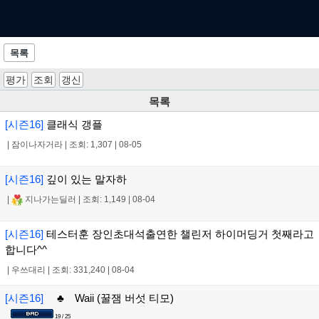
목록
평가
조회
갱신
목록
[시즌16]
클래식 갱플
|
잠이나자거라
|
조회: 1,307
|
08-05
[시즌16]
깊이 있는 말자하
|
지나가는딜러
|
조회: 1,149
|
08-04
[시즌16]
테스터훈 장인초대석출연한 챌린저 하이머딩거 첫째라고
합니다^^
|
우쓰대리
|
조회: 331,240
|
08-04
[시즌16]
♣ Waii (꿀잼 버섯 티모)
19 / 25