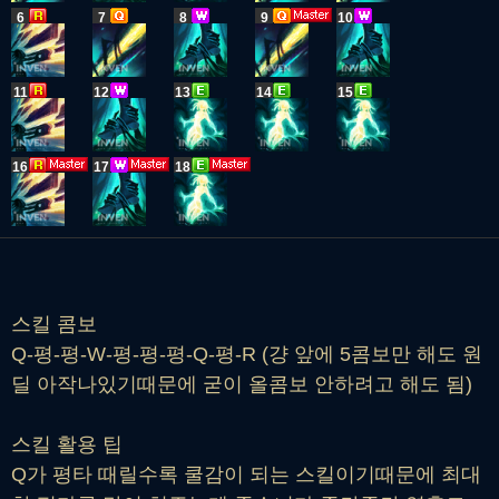
6
7
8
9
10
11
12
13
14
15
16
17
18
스킬 콤보
Q-평-평-W-평-평-평-Q-평-R (걍 앞에 5콤보만 해도 원
딜 아작나있기때문에 굳이 올콤보 안하려고 해도 됨)
스킬 활용 팁
Q가 평타 때릴수록 쿨감이 되는 스킬이기때문에 최대