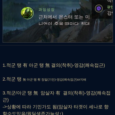
적응
하는 3회의 스킬 및 기본
강인
과잉성장
공격으로부터 25~50만큼
강인
근처에서 몬스터 또는 미
피해를 덜 받습니다.지속
니언이 죽을 때마다 최대
시간: 1.5초재사용 대기시
체력 영구 증가
간: 45초
1.적군 탱 有 아군 탱 無 결의(착취)-영감(쾌속접근)
2.적군 탱
無 아군 탱 有 정밀(기민)-영감(쾌속접근)or지배
3.적군/아군 탱 無 암살자 有 결의(착취)-영감(쾌속접
근)
->상황에 따라 기민가도 됨(암살자 타겟이 세나로 향
할수도있음/원딜생존가능성↑)