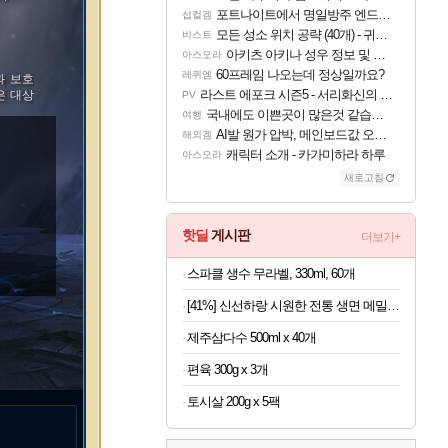
포트나이트에서 명일방주 엔드필드 [펠리카] 판매 예정
섭컬겜
모든 성소 위치 공략 (40개) - 귀환한 영혼 도전과제
비스트
아키츠 아키나 성우 정보 및 주요 필모
아스오라
60프레임 나오는데 정상일까요?
레퀴엠
과 보호
라스트 에포크 시즌5 - 서리화신의 분노 티저
은 대상
PV
국내에도 이쁜곳이 많은것 같습니다
여행
AI발 원가 압박, 메인보드값 오르나
해외겜
캐릭터 소개 - 카가미하라 하루
아스오라
새로고침
핫딜
게시판
더보기+
스파클 생수 무라벨, 330ml, 60개
[41%] 신선하랑 시원한 전통 생면 메밀소바, 175g, 10개
제주삼다수 500ml x 40개
편육 300g x 3개
토시살 200g x 5팩