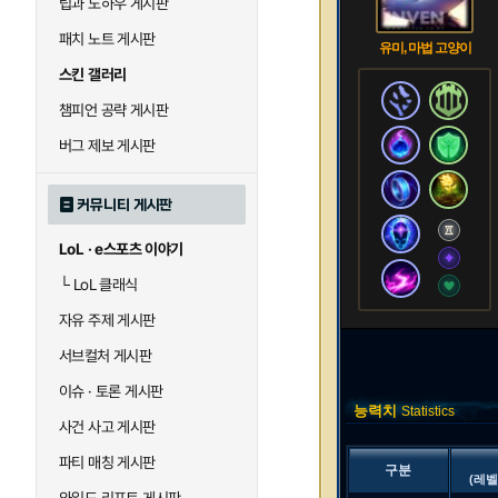
팁과 노하우 게시판
패치 노트 게시판
유미, 마법 고양이
스킨 갤러리
챔피언 공략 게시판
버그 제보 게시판
커뮤니티 게시판
LoL · e스포츠 이야기
└
LoL 클래식
자유 주제 게시판
서브컬처 게시판
이슈 · 토론 게시판
능력치
Statistics
사건 사고 게시판
파티 매칭 게시판
구분
(레벨