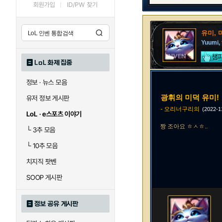
회원가입
ID/PW 찾기
유미, 
Yuumi, 
LoL 화제 집중
정보 · 뉴스 모음
광휘의 미덕 유미!
유저 정보 게시판
- 오리너구리의
(2022-
LoL · e스포츠 이야기
짱 조아요 ㅎㅅㅎ..
└
3추 모음
└
10추 모음
치지직 팟벤
SOOP 게시판
정보 공유 게시판