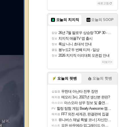
새로고침
오늘의 치지직
오늘의 SOOP
26년 7월 팔로우 상승량 TOP 30 - 월간 치지직
잡담
치지직 애플TV 앱 출시
정보
룩삼 니니 초대석 안내
정보
봉누도2 두 번째 티저 - 일상
클립
2026 치지직 이리대회 오픈컵 안내
정보
더보기+
오늘의 팟벤
오늘의 핫벤
무한대 아난타 전투 장면
섭컬겜
메모리 3사, 2027년 생산분 완판?
해외겜
아스오라 성우 정보 및 출연작 모음
아스오라
힐링 탐험 게임 Bearly Awesome 챕터 1 트레일러
PV
FF7 외전 세계관, 완결편에 집결
해외겜
유니버스 채널 특별 코너 | 자신만의 스타일
명조
 남겨,
모든 바우에라 업그레이드 아이템 획득 위치 공략 (89개)
복
비스트