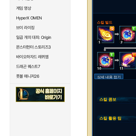
게임 영상
HyperX OMEN
스킬 빌드
브이 라이징
일곱 개의 대죄: Origin
1
2
몬스터헌터 스토리즈3
바이오하자드 레퀴엠
드래곤 퀘스트7
10
11
풋볼 매니저26
상세 내용 접기
스킬 콤보
스킬 활용 팁