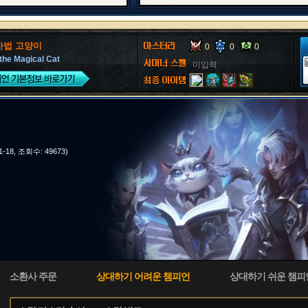
마법 고양이
0
0
0
the Magical Cat
미입력
11-18, 조회수: 49673)
소환사 주문
상대하기 어려운 챔피언
상대하기 쉬운 챔피