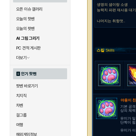
생명의 샘이랑 소생
오픈 이슈 갤러리
능력치 파편 재사용 대
오늘의 핫벤
나머지는 취향껏..
오늘의 팟벤
AI 그림 그리기
PC 견적 게시판
스킬
Skills
더보기
인기 팟벤
팟벤 바로가기
치지직
야옹이 
차벤
기본 공격
상의 체력
걸그룹
유미가 밀
단짝이 됩
여행
유미가 이
해외게임정보