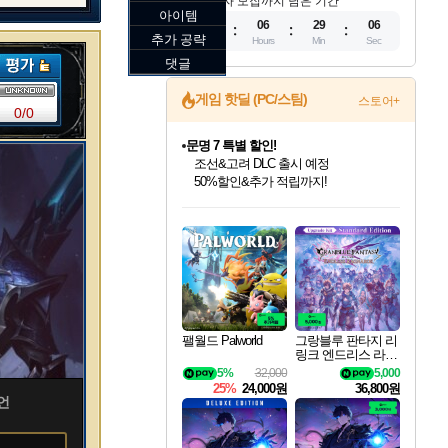
참가자 모집까지 남은 기간
아이템
11
06
29
04
추가 공략
Days
Hours
Min
Sec
댓글
게임 핫딜 (PC/스팀)
스토어+
0/0
문명 7 특별 할인!
조선&고려 DLC 출시 예정
50%할인&추가 적립까지!
인벤게임즈 8월 특별 할인!
드래곤소드: 어웨이크닝 입점!
마블 투혼 파이팅 소울즈 정식출시!
귀무자: 검의 길 예약 판매 중!
비스트 오브 리인카네이션 정식 출시!
커세어 코브 출시 기념 할인!
더 렐릭 퍼스트 가디언 정식 출시
베데스다 40주년 기념 할인 중!
캡콤 프렌차이즈 할인 진행 중!
캡콤 일부 상품 상시 할인
스타워즈 은하계 레이서
로블록스 기프트 카드 공식 입점
인기 퍼블리셔 모음!
스팀으로 만나는 드래곤소드!
마블 히어로 총 출동&화려한 격투!
10% 할인과
게임프릭 신작 IP
해적'섬'을 발전시키자!
설화x하드코어 액션!
베데스다의 명작들을
몬헌, 바하 등 인기 IP를
몬헌 와일즈 & 드래곤즈 도그마2
인벤게임즈에서 10% 추가 적립
Robux를 가장 안전하고
최대 90% 할인가를 만나보세요!
네이버혜택과 함께 만나보세요!
네이버 포인트 혜택까지!
이니&베니 혜택까지!
네이버 혜택가와 함께 예약하세요!
할인&네이버혜택으로 만나보세요!
네이버페이 혜택과 만나보세요!
40주년 프로모션으로 만나보세요!
할인가에 만나보세요!
일부 에디션 상시 할인!
혜택으로 예약 판매 중
편안하게 충전하세요
팰월드 Palworld
그랑블루 판타지 리
링크 엔드리스 라그
나로크 업그레이드
5%
32,000
5,000
킷 Granblue Fantasy
25%
24,000원
36,800원
Relink Endless Ragn
언
arok Upgrade Kit DL
C