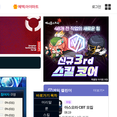
혜택.아이마트
로그인
인
벤
전
체
사
이
트
맵
게임 캘린더
더보기+
 참여자 :
0명
바로가기 목차
머리말
모집
0% (0표)
아스오라 CBT 모집
룬
0% (0표)
08.19
스킬
0% (0표)