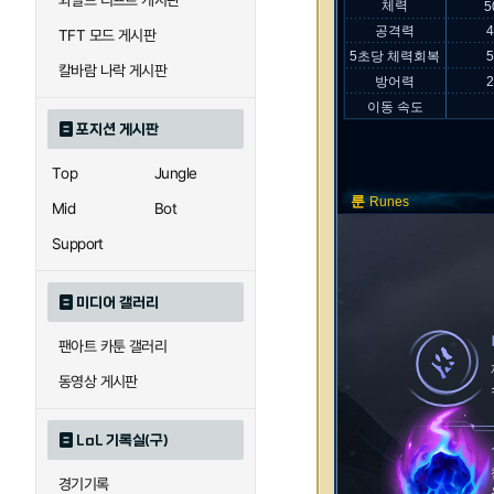
와일드 리프트 게시판
체력
5
공격력
TFT 모드 게시판
5초당 체력회복
칼바람 나락 게시판
방어력
이동 속도
포지션 게시판
Top
Jungle
룬
Runes
Mid
Bot
Support
미디어 갤러리
팬아트 카툰 갤러리
동영상 게시판
LoL 기록실(구)
경기기록