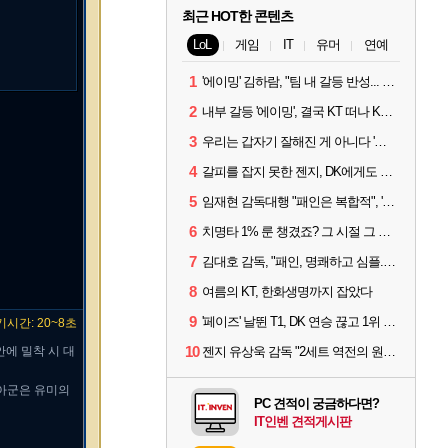
최근 HOT한 콘텐츠
LoL
게임
IT
유머
연예
1
'에이밍' 김하람, "팀 내 갈등 반성... 끝까지 뛰고 싶었다"
2
내부 갈등 '에이밍', 결국 KT 떠나 KRX로...'지우'와 트레이드
3
우리는 갑자기 잘해진 게 아니다 '씨맥' 김대호 감독의 자신감
4
갈피를 잡지 못한 젠지, DK에게도 0:2 패배
5
임재현 감독대행 "패인은 복합적", '도란' "팀에 과부하 왔다"
6
치명타 1% 룬 챙겼죠? 그 시절 그 감성 '롤 클래식' 30일 출시
7
김대호 감독, "패인, 명쾌하고 심플...다시 힘낼 수 있어"
8
여름의 KT, 한화생명까지 잡았다
9
'페이즈' 날뛴 T1, DK 연승 끊고 1위 지켜
시간: 20~8초
10
안에 밀착 시 대
젠지 유상욱 감독 "2세트 역전의 원인...너무 급했다"
 아군은 유미의
PC 견적이 궁금하다면?
IT인벤 견적게시판