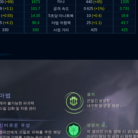
마나
00
(+69)
1673
440
(+45)
1205
49
(+3.1)
101.7
공격 속도
0.625
(+1%)
0.731
5
(+0.55)
14.35
5초당 마나회복
10
(+0.4)
16.8
25
(+4.2)
96.4
마법 저항력
25
(+1.1)
43.7
330
330
사정 거리
425
425
결의
마법
끈질긴 생명력
제어 불가능한 파괴력
내구력 및 군중 제어
스킬 강화 및 자원 관리
신비로운 유성
생명의 샘
적 챔피언 이동 방해 시 표식을
챔피언에게 스킬로 피해를 주면 해당
아군이 해당 적 공격 시 체력 회
위치에 피해를 가하는 유성 소환