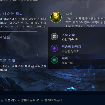
마나순환 팔찌
소생
자신이 사용하거나 받는 회복
적 챔피언에게 스킬을 적중하면 최대
막의 효과 5% 강화. 체력이 낮
마나가 영구적으로 25만큼 증가합니
에게는 효과가 10% 증가
다. (최대 마나량: 250)최대 마나량 250
에 도달하면 5초마다 잃은 마나의 1%
를 회복합니다.
스킬 가속
깨달음
스킬 가속 +8
적응형 능력치
적응형 능력치 +9
체력
주문 작열
체력 +65
10초마다 공격 스킬 적중 시 챔피언을
불태움
영감 쪽 룬 써도 되긴한데 필수적으로 챙겨야 하는게