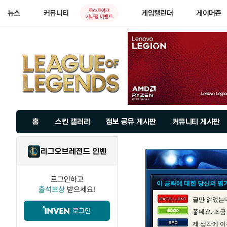
로스트아크
뉴스
커뮤니티
게임캘린더
게이머존
기대평 이벤트
홈
스킨 갤러리
정보 공유 게시판
커뮤니티 게시판
리그오브레전드 인벤
로그인하고
이 공략에 대한 당신의 평
출석보상
받으세요!
글만 읽었는데
로그인
좋네요. 조금
제 생각에 이