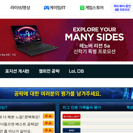
최대 90% 할인
라이브/영상
게이밍/IT
게임스토어
8월 프로모션
포지션 게시판
챔피언 공략
LoL DB
가는?
리그 인벤 가족들의 평가
투표
 다 해본 느낌! 완벽해요!
 다듬으면 베스트 공략감!
건 좀 아닌거 같아요.