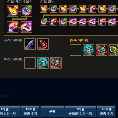
스킬 마스터 순서
스킬 빌드
시작 아이템
최종 아이템
핵심 아이템
18레벨
18레벨
1레벨
1레벨
구분
최종 수치
최종 수치
당 성장수치)
(레벨당 성장수치)