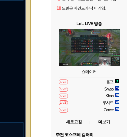
10
도란은 마인드가 딱 이거임.
LoL LIVE 방송
쇼메이커
울프
LIVE
Siwoo
LIVE
Khan
LIVE
루시드
LIVE
Career
LIVE
새로고침
더보기
추천 코스프레 갤러리