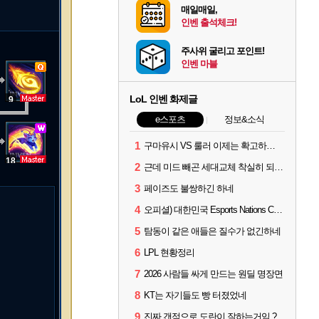
매일매일,
인벤 출석체크!
주사위 굴리고 포인트!
인벤 마블
LoL 인벤 화제글
9
e스포츠
정보&소식
1
구마유시 VS 룰러 이제는 확고하지 않음?
18
2
근데 미드 빼곤 세대교체 착실히 되고 있네
3
페이즈도 불쌍하긴 하네
4
오피셜) 대한민국 Esports Nations Cup 2026 국가대표 명단 모두 확정
5
탐동이 같은 애들은 질수가 없긴하네
6
LPL 현황정리
7
2026 사람들 싸게 만드는 원딜 명장면
8
KT는 자기들도 빵 터졌었네
9
진짜 갠적으로 도란이 잘하는거임 ?