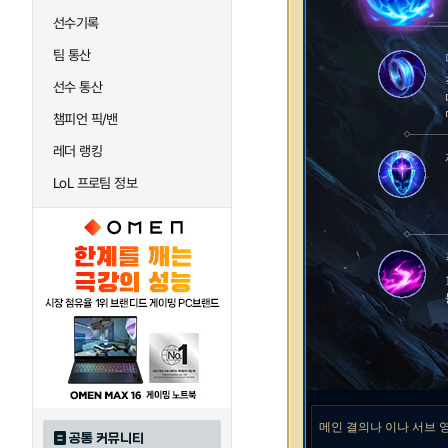
선수기록
팀 통산
선수 통산
챔피언 픽/밴
레더 랭킹
LoL 프로팀 정보
메인 결의나 이나 서브 
공통 커뮤니티