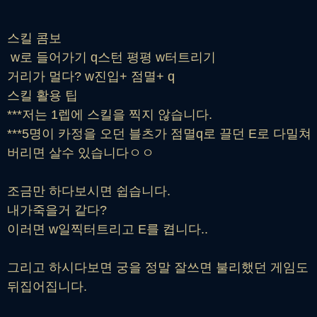
스킬 콤보
w로 들어가기 q스턴 평평 w터트리기
거리가 멀다? w진입+ 점멸+ q
스킬 활용 팁
***저는 1렙에 스킬을 찍지 않습니다.
***5명이 카정을 오던 블츠가 점멸q로 끌던 E로 다밀쳐
버리면 살수 있습니다ㅇㅇ
조금만 하다보시면 쉽습니다.
내가죽을거 같다?
이러면 w일찍터트리고 E를 켭니다..
그리고 하시다보면 궁을 정말 잘쓰면 불리했던 게임도
뒤집어집니다.