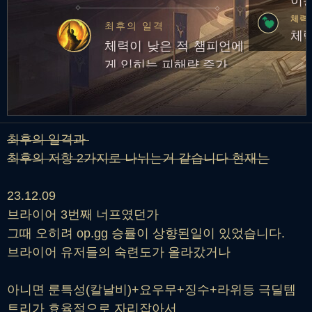
이동
속 효과 획득
체력
최후의 일격
체력
체력이 낮은 적 챔피언에
게 입히는 피해량 증가
최후의 일격과
최후의 저항 2가지로 나뉘는거 같습니다 현재는
23.12.09
브라이어 3번째 너프였던가
그때 오히려 op.gg 승률이 상향된일이 있었습니다.
브라이어 유저들의 숙련도가 올라갔거나
아니면 룬특성(칼날비)+요우무+징수+라위등 극딜템
트리가 효율적으로 자리잡아서