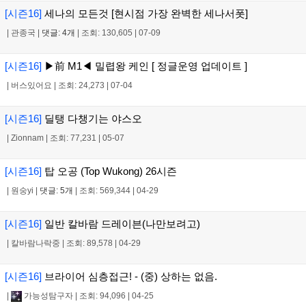
[시즌16]
세나의 모든것 [현시점 가장 완벽한 세나서폿]
|
관종국
|
댓글: 4개
|
조회: 130,605
|
07-09
[시즌16]
▶前 M1◀ 밀렵왕 케인 [ 정글운영 업데이트 ]
|
버스있어요
|
조회: 24,273
|
07-04
[시즌16]
딜탱 다챙기는 야스오
|
Zionnam
|
조회: 77,231
|
05-07
[시즌16]
탑 오공 (Top Wukong) 26시즌
|
원숭yi
|
댓글: 5개
|
조회: 569,344
|
04-29
[시즌16]
일반 칼바람 드레이븐(나만보려고)
|
칼바람나락중
|
조회: 89,578
|
04-29
[시즌16]
브라이어 심층접근! - (중) 상하는 없음.
|
가능성탐구자
|
조회: 94,096
|
04-25