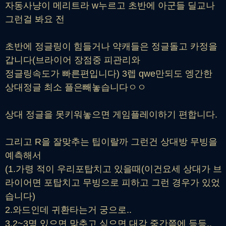
자동사냥이 메리트라 w누르고 초반에 아군들 딜교나
그런걸 봐요 전
초반에 정글링이 힘들거나 약캐들은 정글돌고 카정을
갑니다(브라이어 장점중 피관리와
정글링속도가 빠른편입니다) 3렙 qwe만되도 엥간한
상대정글 최소 플은빼놓습니다ㅇㅇ
상대 정글을 못키워놓으면 게임플레이하기 편합니다.
그리고 R을 잘맞추는 팁이랄까 그런건 상대방 무빙을
예측해서
(1.가령 적이 우리포탑치고 있을때(이건요세 상대가 브
라이어면 포탑치고 무빙으로 피하고 그런 경우가 있었
습니다)
2.와드인데 귀환타는거 궁으로..
3.2~3명 있으면 맞추고 싶으면 대강 중간쯤에 등등..