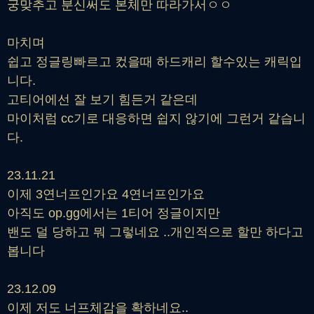
궁맞추고 분신써도 본체만 따라가서ㅇㅇ
마치며
쉽고 정글링빠르고 컸을때 하드캐리 할수있는 캐릭입
니다.
고티어에선 잘 보기 힘든거 같은데
마이처럼 cc기로 대응하면 쉽지 않기에 그런거 같습니
다.
23.11.21
이제 3연너프인가요 4연너프인가요
아직도 op.gg에서는 1티어 정글이지만
밴도 덜 당하고 뭐 그렇네요 ..개인적으로 할만 하다고
봅니다
23.12.09
이제 저도 너프체감을 확하네요..