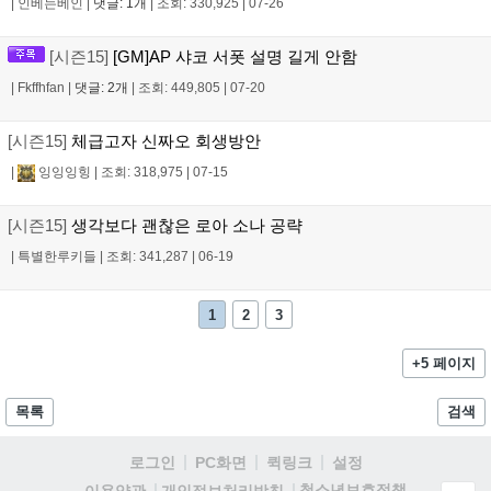
|
인베는베인
|
댓글: 1개
|
조회: 330,925
|
07-26
[시즌15]
[GM]AP 샤코 서폿 설명 길게 안함
|
Fkffhfan
|
댓글: 2개
|
조회: 449,805
|
07-20
[시즌15]
체급고자 신짜오 회생방안
|
잉잉잉힝
|
조회: 318,975
|
07-15
[시즌15]
생각보다 괜찮은 로아 소나 공략
|
특별한루키들
|
조회: 341,287
|
06-19
1
2
3
+5 페이지
목록
검색
로그인
PC화면
퀵링크
설정
청소년보호정책
이용약관
개인정보처리방침