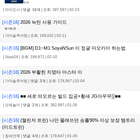
5 / 9
|
마이도사
|
댓글: 16개
|
조회: 287,587
|
02-23
[시즌16]
2026 녹턴 사용 가이드
평가중 (
2
)
|
가마솥추어탕
|
조회: 169,032
|
02-11
[시즌16]
[BGM] D1~M1 SoyaNSun 이 정글 마오카이 하는법
|
Soya24
|
조회: 168,972
|
02-10
[시즌16]
2026 부활한 치명타 마스터 이
|
가마솥추어탕
|
댓글: 3개
|
조회: 178,567
|
02-04
[시즌16]
■■ 새로 떠오르는 빌드 집공+황새 JG아무무▒■■
|
모래놀이
|
댓글: 2개
|
조회: 382,087
|
01-26
[시즌16]
(챌린저 트린) 나만 몰래쓰던 승률90% 이상 보장 템트리
(미드트린)
|
참새얀쿡
|
댓글: 4개
|
조회: 178,647
|
01-26