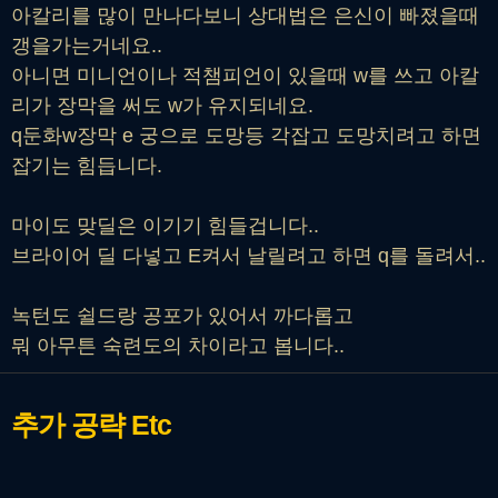
아칼리를 많이 만나다보니 상대법은 은신이 빠졌을때
갱을가는거네요..
아니면 미니언이나 적챔피언이 있을때 w를 쓰고 아칼
리가 장막을 써도 w가 유지되네요.
q둔화w장막 e 궁으로 도망등 각잡고 도망치려고 하면
잡기는 힘듭니다.
마이도 맞딜은 이기기 힘들겁니다..
브라이어 딜 다넣고 E켜서 날릴려고 하면 q를 돌려서..
녹턴도 쉴드랑 공포가 있어서 까다롭고
뭐 아무튼 숙련도의 차이라고 봅니다..
추가 공략
Etc