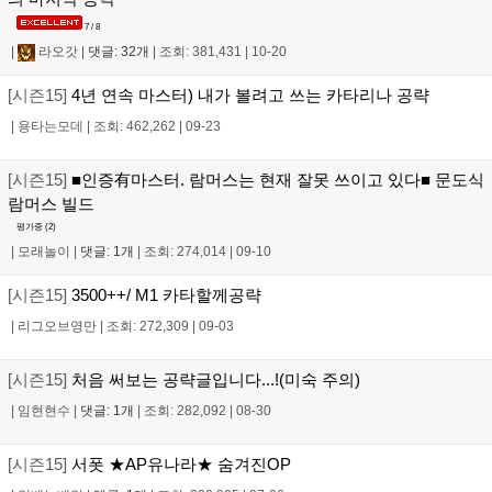
7 / 8
|
라오갓
|
댓글: 32개
|
조회: 381,431
|
10-20
[시즌15]
4년 연속 마스터) 내가 볼려고 쓰는 카타리나 공략
|
용타는모데
|
조회: 462,262
|
09-23
[시즌15]
■인증有마스터. 람머스는 현재 잘못 쓰이고 있다■ 문도식
람머스 빌드
평가중 (
2
)
|
모래놀이
|
댓글: 1개
|
조회: 274,014
|
09-10
[시즌15]
3500++/ M1 카타할께공략
|
리그오브영만
|
조회: 272,309
|
09-03
[시즌15]
처음 써보는 공략글입니다...!(미숙 주의)
|
임현현수
|
댓글: 1개
|
조회: 282,092
|
08-30
[시즌15]
서폿 ★AP유나라★ 숨겨진OP