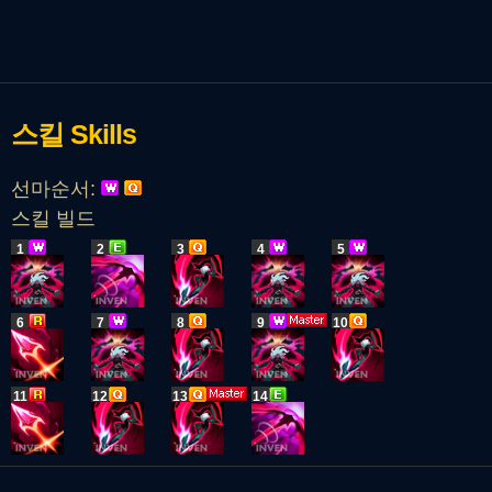
스킬
Skills
선마순서:
스킬 빌드
1
2
3
4
5
6
7
8
9
10
11
12
13
14