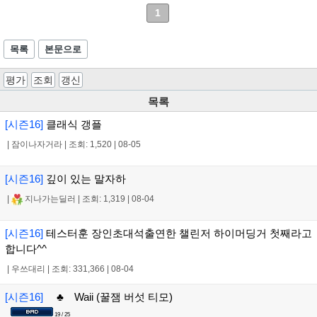
1
목록
본문으로
평가
조회
갱신
목록
[시즌16]
클래식 갱플
|
잠이나자거라
|
조회: 1,520
|
08-05
[시즌16]
깊이 있는 말자하
|
지나가는딜러
|
조회: 1,319
|
08-04
[시즌16]
테스터훈 장인초대석출연한 챌린저 하이머딩거 첫째라고
합니다^^
|
우쓰대리
|
조회: 331,366
|
08-04
[시즌16]
♣ Waii (꿀잼 버섯 티모)
19 / 25