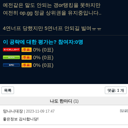
예전같은 말도 안되는 갱or탱킹을 못하지만
여전히 op.gg 정글 상위권을 유지중입니다..
4연너프 당했지만 5연너프 안되길 빌며ㅠㅠ
이 공략에 대한 평가는?
참여자:
0명
0% (0표)
0% (0표)
0% (0표)
목록
댓글: 1 개
나도 한마디
(1)
망나니대장
[답글]
|
2023-11-09 17:47
좋은정보 감사합니당!