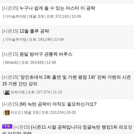
[시즌15]
누구나 쉽게 쓸 수 있는 마스터 이 공략
|
가마솥추어탕
|
댓글: 3개
|
조회: 372,183
|
12-09
[시즌15]
12월 룰루 공략
|
가마솥추어탕
|
조회: 193,246
|
12-09
[시즌15]
원딜 방어구 관통력 바루스
|
Wndu62
|
조회: 263,826
|
12-08
[시즌15]
'장인초대석 2회 출연 및 가렌 평점 1위' 진짜 가렌의 시즌
15 가렌 간단 강의
|
진짜가렌
|
조회: 227,574
|
11-12
[시즌15]
(M) 녹턴 공략이 아직도 필요하신가요?
|
라오갓
|
댓글: 1개
|
조회: 210,234
|
10-20
[시즌15]
(시즌11 시절 공략입니다) 정글녹턴 랭킹1위 라오갓
의 마지막 공략