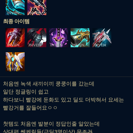
최종 아이템
처음엔 녹색 새끼이끼 쿵쿵이를 갔는데
일단 정글링이 쉽고
하다보니 빨강에 둔화도 있고 딜도 더박혀서 요세는
빨강거를 잘들어요ㅇㅇ
첫템도 처음엔 발분이 정답인줄 알았는데
상대편 쎈케릭들(근딜3명이상)
무조건