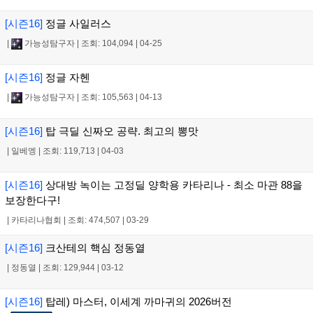
[시즌16]
정글 사일러스
|
가능성탐구자
|
조회: 104,094
|
04-25
[시즌16]
정글 자헨
|
가능성탐구자
|
조회: 105,563
|
04-13
[시즌16]
탑 극딜 신짜오 공략. 최고의 뽕맛
|
일베엥
|
조회: 119,713
|
04-03
[시즌16]
상대방 녹이는 고정딜 양학용 카타리나 - 최소 마관 88을
보장한다구!
|
카타리나협회
|
조회: 474,507
|
03-29
[시즌16]
크산테의 핵심 정동열
|
정동열
|
조회: 129,944
|
03-12
[시즌16]
탑레) 마스터, 이세계 까마귀의 2026버전