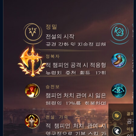
정밀
전설의 시작
공격 강화 및 지속적 피해
마
정복자
적 챔피언 공격 시 적응형
능력치 중첩 획득. 12회
중첩 시 챔피언 대상 피해
우
승전보
량의 일부만큼 체력 회복
챔피언 처치 관여 시 잃은
이
체력의 12%를 회복하며
추가로 20골드 획득
공격
전설: 가속
공격
적 챔피언 처치 관여 시
이동
영구적으로 기본 스킬 가