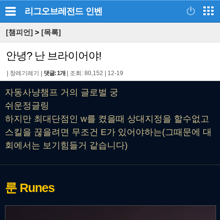
리그오브레전드
인벤
[챔피언]
>
[목록]
안녕? 난 브라이어야!
|
창레기레기
|
댓글: 1개
|
조회: 80,152
|
12-19
자동사냥챔프 거의 글로벌 궁
쉬운정글링
하지만 최대단점인 w를 켰을때 상대지정을 할수없고
스킬을 끊을려면 무조건 E가 있어야하는(그때문에 대
회에서는 보기힘들거 같습니다)
룬
Runes