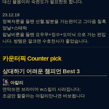
대신 물몸이라 숙련도가 필요한듯 합니다.
23.12.19
정복자룬을 들땐 선혈,발분을 가는편이고 그다음 칠흑
양날+스테락
칼날비룬을 들땐 요우무+징수+도미닉 으로 가는 편입
니다. 방템은 잘크면 수호천사가 좋았습니다.
카운터픽
Counter pick
상대하기 어려운 챔피언 Best 3
아칼리
연막쓰면 브라이어 w스킬이 사라집니다;
조금만 할줄아는 아칼리만나면 바보됩니다