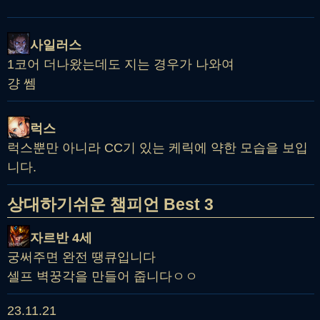
사일러스
1코어 더나왔는데도 지는 경우가 나와여
걍 쎔
럭스
럭스뿐만 아니라 CC기 있는 케릭에 약한 모습을 보입
니다.
상대하기쉬운 챔피언 Best 3
자르반 4세
궁써주면 완전 땡큐입니다
셀프 벽꿍각을 만들어 줍니다ㅇㅇ
23.11.21