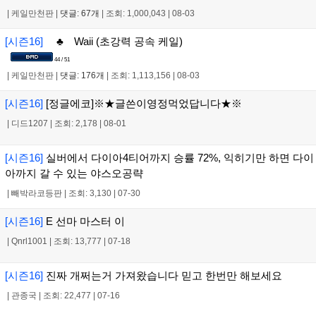
|
케일만천판
|
댓글: 67개
|
조회: 1,000,043
|
08-03
[시즌16]
♣ Waii (초강력 공속 케일)
44 / 51
|
케일만천판
|
댓글: 176개
|
조회: 1,113,156
|
08-03
[시즌16]
[정글에코]※★글쓴이영정먹었답니다★※
|
디드1207
|
조회: 2,178
|
08-01
[시즌16]
실버에서 다이아4티어까지 승률 72%, 익히기만 하면 다이
아까지 갈 수 있는 야스오공략
|
빼박라코등판
|
조회: 3,130
|
07-30
[시즌16]
E 선마 마스터 이
|
Qnrl1001
|
조회: 13,777
|
07-18
[시즌16]
진짜 개쩌는거 가져왔습니다 믿고 한번만 해보세요
|
관종국
|
조회: 22,477
|
07-16