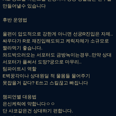
만들어낼수 있습니다
후반 운영법
울편이 압도적으로 강한게 아니면 선궁R진입은 자제..
싸우다가 R로 재진입해도되고 케릭자체가 소규모로
짤라먹기 좋습니다.
와드박으러오는 서포터도 금방녹이는경우..만약 상대
서포터가 플써서 도망?궁으로 마무리..
팀파이트시 역할
E벽꿍각이나 상대원딜 적 물몸들 물어주기
못잡을거 같다? E쓰고 스킬끊고 빠집니다
챔피언별 대응법
은신케릭에 약합니다ㅇㅇ
단 샤코같은건 상대하기 편합니다.