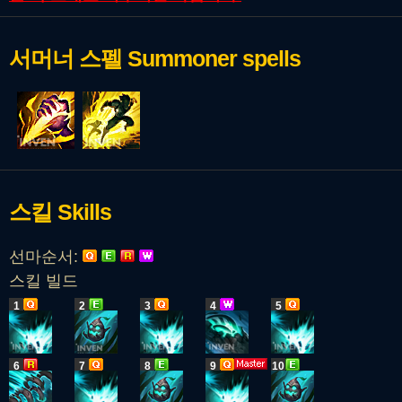
서머너 스펠
Summoner spells
스킬
Skills
선마순서:
스킬 빌드
1
2
3
4
5
6
7
8
9
10