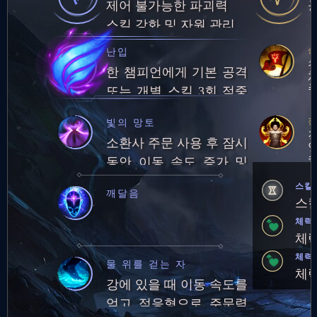
제어 불가능한 파괴력
스킬 강화 및 자원 관리
난입
한 챔피언에게 기본 공격
또는 개별 스킬 3회 적중
시 일시적으로 이동 속도
전
빛의 망토
증가
소환사 주문 사용 후 잠시
동안 이동 속도 증가 및
유닛 통과 가능
스킬
깨달음
스킬
체력
체력
체력
물 위를 걷는 자
체력
강에 있을 때 이동 속도를
얻고 적응형으로 주문력