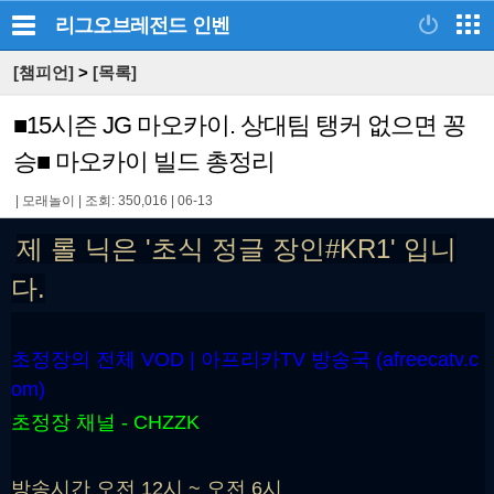
리그오브레전드
인벤
[챔피언]
>
[목록]
■15시즌 JG 마오카이. 상대팀 탱커 없으면 꽁
승■ 마오카이 빌드 총정리
|
모래놀이
|
조회: 350,016
|
06-13
제 롤 닉은 '초식 정글 장인#KR1' 입니
다.
초정장의 전체 VOD | 아프리카TV 방송국 (afreecatv.c
om)
초정장 채널 - CHZZK
방송시간 오전 12시 ~ 오전 6시