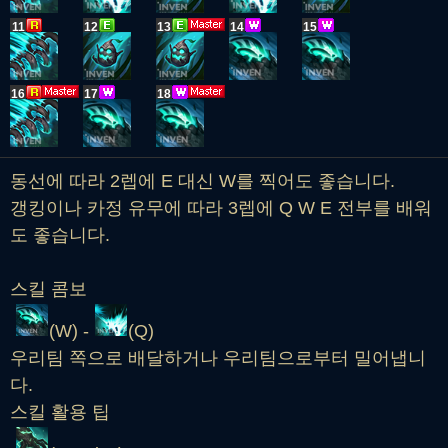
11
12
13
14
15
16
17
18
동선에 따라 2렙에 E 대신 W를 찍어도 좋습니다.
갱킹이나 카정 유무에 따라 3렙에 Q W E 전부를 배워
도 좋습니다.
스킬 콤보
(W) -
(Q)
우리팀 쪽으로 배달하거나 우리팀으로부터 밀어냅니
다.
스킬 활용 팁