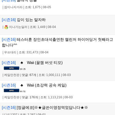
|
잠이나자거라
|
조회: 1,675
|
08-05
[시즌16]
깊이 있는 말자하
|
지나가는딜러
|
조회: 1,449
|
08-04
[시즌16]
테스터훈 장인초대석출연한 챌린저 하이머딩거 첫째라고
합니다^^
|
우쓰대리
|
조회: 331,473
|
08-04
[시즌16]
♣ Waii (꿀잼 버섯 티모)
19 / 25
|
케일만천판
|
댓글: 67개
|
조회: 1,000,111
|
08-03
[시즌16]
♣ Waii (초강력 공속 케일)
44 / 51
|
케일만천판
|
댓글: 176개
|
조회: 1,113,216
|
08-03
[시즌16]
[정글에코]※★글쓴이영정먹었답니다★※
|
디드1207
|
조회: 2,287
|
08-01