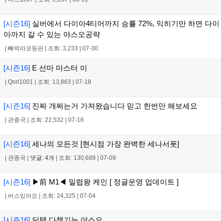
[시즌16]
실버에서 다이아4티어까지 승률 72%, 익히기만 하면 다이
아까지 갈 수 있는 야스오공략
|
빼박라코등판
|
조회: 3,233
|
07-30
[시즌16]
E 선마 마스터 이
|
Qnrl1001
|
조회: 13,863
|
07-18
[시즌16]
진짜 개쩌는거 가져왔습니다 믿고 한번만 해보세요
|
관종국
|
조회: 22,532
|
07-16
[시즌16]
세나의 모든것 [현시점 가장 완벽한 세나서폿]
|
관종국
|
댓글: 4개
|
조회: 130,689
|
07-09
[시즌16]
▶前 M1◀ 밀렵왕 케인 [ 정글운영 업데이트 ]
|
버스있어요
|
조회: 24,325
|
07-04
[시즌16]
딜탱 다챙기는 야스오