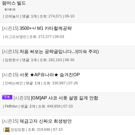
람머스 빌드
평가중 (
2
)
|
모래놀이
|
댓글: 1개
|
조회: 274,071
|
09-10
[시즌15]
3500++/ M1 카타할께공략
|
리그오브영만
|
조회: 272,377
|
09-03
[시즌15]
처음 써보는 공략글입니다...!(미숙 주의)
|
임현현수
|
댓글: 1개
|
조회: 282,163
|
08-30
[시즌15]
서폿 ★AP유나라★ 숨겨진OP
|
인베는베인
|
댓글: 1개
|
조회: 330,997
|
07-26
[시즌15]
[GM]AP 샤코 서폿 설명 길게 안함
|
Fkffhfan
|
댓글: 2개
|
조회: 449,859
|
07-20
[시즌15]
체급고자 신짜오 회생방안
|
잉잉잉힝
|
조회: 319,046
|
07-15