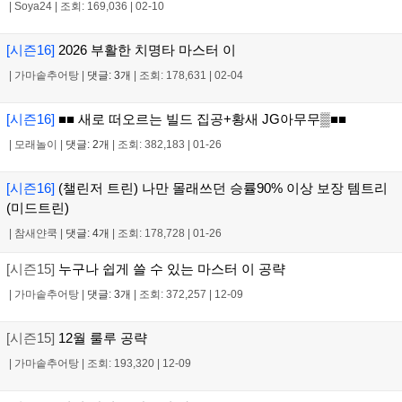
|
Soya24
|
조회: 169,036
|
02-10
[시즌16]
2026 부활한 치명타 마스터 이
|
가마솥추어탕
|
댓글: 3개
|
조회: 178,631
|
02-04
[시즌16]
■■ 새로 떠오르는 빌드 집공+황새 JG아무무▒■■
|
모래놀이
|
댓글: 2개
|
조회: 382,183
|
01-26
[시즌16]
(챌린저 트린) 나만 몰래쓰던 승률90% 이상 보장 템트리
(미드트린)
|
참새얀쿡
|
댓글: 4개
|
조회: 178,728
|
01-26
[시즌15]
누구나 쉽게 쓸 수 있는 마스터 이 공략
|
가마솥추어탕
|
댓글: 3개
|
조회: 372,257
|
12-09
[시즌15]
12월 룰루 공략
|
가마솥추어탕
|
조회: 193,320
|
12-09