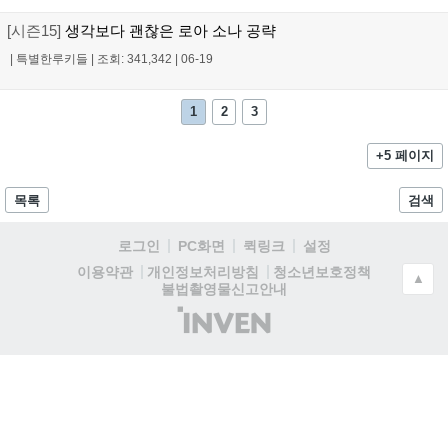
[시즌15]
생각보다 괜찮은 로아 소나 공략
|
특별한루키들
|
조회: 341,342
|
06-19
1
2
3
+5 페이지
목록
검색
로그인
PC화면
퀵링크
설정
청소년보호정책
이용약관
개인정보처리방침
▲
불법촬영물신고안내
(주)
인
벤