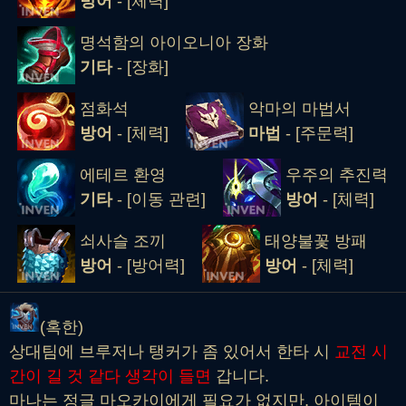
방어
- [체력]
명석함의 아이오니아 장화
기타
- [장화]
점화석
악마의 마법서
방어
- [체력]
마법
- [주문력]
에테르 환영
우주의 추진력
기타
- [이동 관련]
방어
- [체력]
쇠사슬 조끼
태양불꽃 방패
방어
- [방어력]
방어
- [체력]
(혹한)
상대팀에 브루저나 탱커가 좀 있어서 한타 시
교전 시
간이 길 것 같다 생각이 들면
갑니다.
마나는 정글 마오카이에게 필요가 없지만, 아이템이