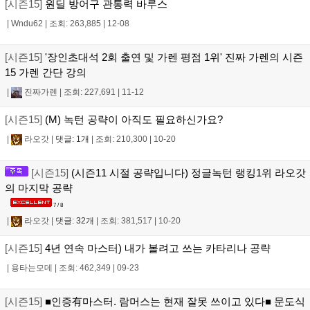
[시즌15]
원딜 방어구 관통력 바루스
|
Wndu62
|
조회: 263,885
|
12-08
[시즌15]
'장인초대석 2회 출연 및 가렌 평점 1위' 진짜 가렌의 시즌
15 가렌 간단 강의
|
진짜가렌
|
조회: 227,691
|
11-12
[시즌15]
(M) 녹턴 공략이 아직도 필요하신가요?
|
라오갓
|
댓글: 1개
|
조회: 210,300
|
10-20
[시즌15]
(시즌11 시절 공략입니다) 정글녹턴 랭킹1위 라오갓
의 마지막 공략
7 / 8
|
라오갓
|
댓글: 32개
|
조회: 381,517
|
10-20
[시즌15]
4년 연속 마스터) 내가 볼려고 쓰는 카타리나 공략
|
용타는모데
|
조회: 462,349
|
09-23
[시즌15]
■인증有마스터. 람머스는 현재 잘못 쓰이고 있다■ 문도식