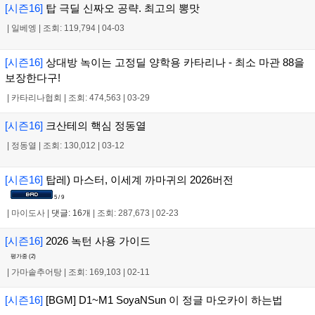
[시즌16]
탑 극딜 신짜오 공략. 최고의 뽕맛
|
일베엥
|
조회: 119,794
|
04-03
[시즌16]
상대방 녹이는 고정딜 양학용 카타리나 - 최소 마관 88을
보장한다구!
|
카타리나협회
|
조회: 474,563
|
03-29
[시즌16]
크산테의 핵심 정동열
|
정동열
|
조회: 130,012
|
03-12
[시즌16]
탑레) 마스터, 이세계 까마귀의 2026버전
5 / 9
|
마이도사
|
댓글: 16개
|
조회: 287,673
|
02-23
[시즌16]
2026 녹턴 사용 가이드
평가중 (
2
)
|
가마솥추어탕
|
조회: 169,103
|
02-11
[시즌16]
[BGM] D1~M1 SoyaNSun 이 정글 마오카이 하는법