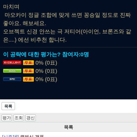
마치며
마오카이 정글 조합에 맞게 쓰면 꽁승일 정도로 진짜
좋아요. 해보세요.
오브젝트 신경 안쓰는 극 저티어(아이언, 브론즈와 같
은....) 에선 비추천 합니다.
이 공략에 대한 평가는?
참여자:
0명
0% (0표)
0% (0표)
0% (0표)
목록
평가
조회
갱신
목록
[시즌16]
클래식 갱플