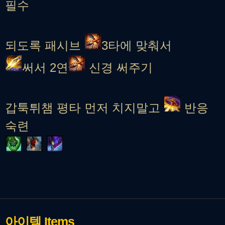
필수
되도록 패시브
3타에 맞춰서
써서 2연
신경 써주기
갑툭튀챔 평타 먼저 치지말고
반응
숙련
아이템
Items