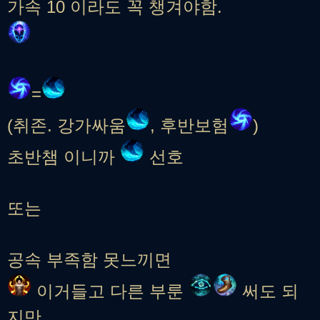
가속 10 이라도 꼭 챙겨야함.
=
(취존. 강가싸움
, 후반보험
)
초반챔 이니까
선호
또는
공속 부족함 못느끼면
이거들고 다른 부룬
써도 되
지만