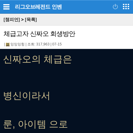
리그오브레전드
인벤
[챔피언]
>
[목록]
체급고자 신짜오 회생방안
|
잉잉잉힝
|
조회: 317,963
|
07-15
신짜오의 체급은
병신이라서
룬, 아이템 으로