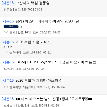
[시즌16]
크산테의 핵심 정동열
|
정동열
|
조회: 128,790
|
03-12
[시즌16]
탑레) 마스터, 이세계 까마귀의 2026버전
5 / 9
|
마이도사
|
댓글: 16개
|
조회: 286,232
|
02-23
[시즌16]
2026 녹턴 사용 가이드
평가중 (
2
)
|
가마솥추어탕
|
조회: 167,880
|
02-11
[시즌16]
[BGM] D1~M1 SoyaNSun 이 정글 마오카이 하는법
|
Soya24
|
조회: 167,826
|
02-10
[시즌16]
2026 부활한 치명타 마스터 이
|
가마솥추어탕
|
댓글: 3개
|
조회: 177,315
|
02-04
[시즌16]
■■ 새로 떠오르는 빌드 집공+황새 JG아무무▒■■
|
모래놀이
|
댓글: 2개
|
조회: 380,888
|
01-26