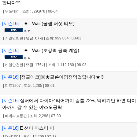
합니다^^
|
우쓰대리
|
조회: 329,978
|
08-04
[시즌16]
♣ Waii (꿀잼 버섯 티모)
19 / 25
|
케일만천판
|
댓글: 67개
|
조회: 999,064
|
08-03
[시즌16]
♣ Waii (초강력 공속 케일)
44 / 51
|
케일만천판
|
댓글: 176개
|
조회: 1,112,180
|
08-03
[시즌16]
[정글에코]※★글쓴이영정먹었답니다★※
|
디드1207
|
조회: 1,285
|
08-01
[시즌16]
실버에서 다이아4티어까지 승률 72%, 익히기만 하면 다이
아까지 갈 수 있는 야스오공략
|
빼박라코등판
|
조회: 2,298
|
07-30
[시즌16]
E 선마 마스터 이
|
Qnrl1001
|
조회: 12,205
|
07-18