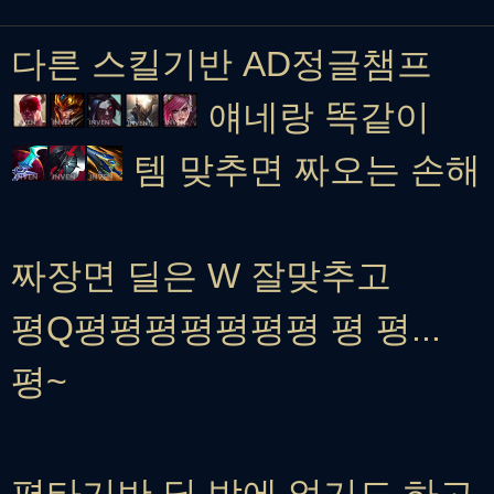
다른 스킬기반 AD정글챔프
얘네랑 똑같이
템 맞추면 짜오는 손해
짜장면 딜은 W 잘맞추고
평Q평평평평평평평 평 평...
평~