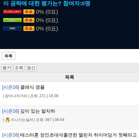
이 공략에 대한 평가는?
참여자:
0명
0% (0표)
0% (0표)
0% (0표)
목록
평가
조회
갱신
목록
[시즌16]
클래식 갱플
|
잠이나자거라
|
조회: 271
|
19:38
[시즌16]
깊이 있는 말자하
|
지나가는딜러
|
조회: 367
|
08-04
[시즌16]
테스터훈 장인초대석출연한 챌린저 하이머딩거 첫째라고