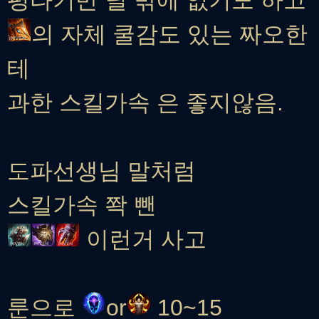
평타기반 딜 밖에 없기도 하고
의 자체 쿨감도 있는 짜오한
테
과한 스킬가속
은 좋지않음.
도파선생님 말처럼
스킬가속 쫙 뺀
이런거 사고
룬으로
or
10~15