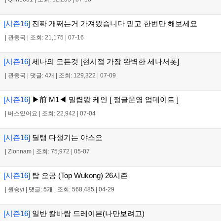
[시즌16]
진짜 개쩌는거 가져왔습니다 믿고 한번만 해보세요
|
관종국
|
조회: 21,175
|
07-16
[시즌16]
세나의 모든것 [현시점 가장 완벽한 세나서폿]
|
관종국
|
댓글: 4개
|
조회: 129,322
|
07-09
[시즌16]
▶前 M1◀ 밀렵왕 케인 [ 정글운영 업데이트 ]
|
버스있어요
|
조회: 22,942
|
07-04
[시즌16]
딜탱 다챙기는 야스오
|
Zionnam
|
조회: 75,972
|
05-07
[시즌16]
탑 오공 (Top Wukong) 26시즌
|
원숭yi
|
댓글: 5개
|
조회: 568,485
|
04-29
[시즌16]
일반 칼바람 드레이븐(나만보려고)