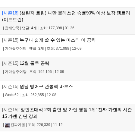
[시즌16]
(챌린저 트린) 나만 몰래쓰던 승률90% 이상 보장 템트리
(미드트린)
|
참새얀쿡
|
댓글: 4개
|
조회: 177,398
|
01-26
[시즌15]
누구나 쉽게 쓸 수 있는 마스터 이 공략
|
가마솥추어탕
|
댓글: 3개
|
조회: 371,088
|
12-09
[시즌15]
12월 룰루 공략
|
가마솥추어탕
|
조회: 192,196
|
12-09
[시즌15]
원딜 방어구 관통력 바루스
|
Wndu62
|
조회: 262,855
|
12-08
[시즌15]
'장인초대석 2회 출연 및 가렌 평점 1위' 진짜 가렌의 시즌
15 가렌 간단 강의
|
진짜가렌
|
조회: 226,339
|
11-12