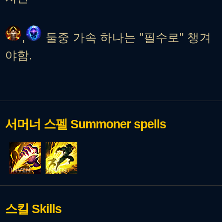
,
둘중 가속 하나는 "필수로" 챙겨
야함.
서머너 스펠
Summoner spells
스킬
Skills