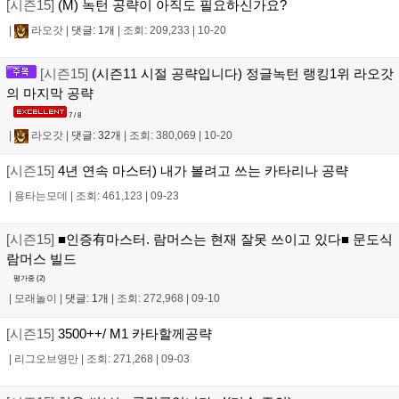
[시즌15]
(M) 녹턴 공략이 아직도 필요하신가요?
|
라오갓
|
댓글: 1개
|
조회: 209,233
|
10-20
[시즌15]
(시즌11 시절 공략입니다) 정글녹턴 랭킹1위 라오갓
의 마지막 공략
7 / 8
|
라오갓
|
댓글: 32개
|
조회: 380,069
|
10-20
[시즌15]
4년 연속 마스터) 내가 볼려고 쓰는 카타리나 공략
|
용타는모데
|
조회: 461,123
|
09-23
[시즌15]
■인증有마스터. 람머스는 현재 잘못 쓰이고 있다■ 문도식
람머스 빌드
평가중 (
2
)
|
모래놀이
|
댓글: 1개
|
조회: 272,968
|
09-10
[시즌15]
3500++/ M1 카타할께공략
|
리그오브영만
|
조회: 271,268
|
09-03