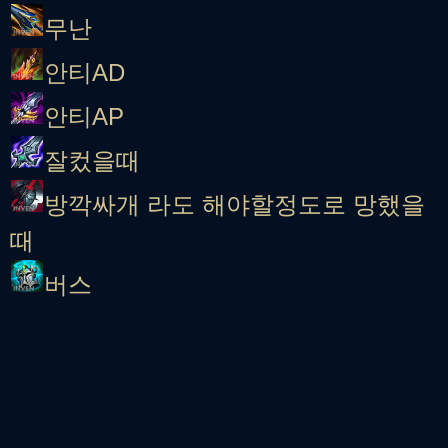
무난
안티AD
안티AP
잘컸을때
방깍싸개 라도 해야할정도로 망했을
때
버스