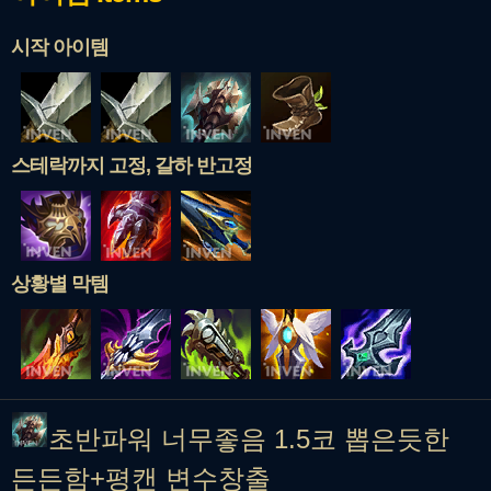
시작 아이템
스테락까지 고정, 갈하 반고정
상황별 막템
초반파워 너무좋음 1.5코 뽑은듯한
든든함+평캔 변수창출