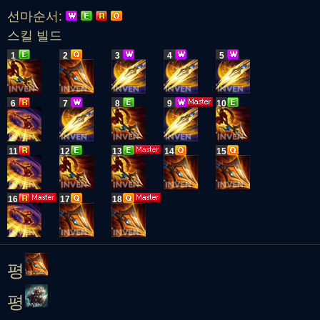
선마순서:
스킬 빌드
1
2
3
4
5
6
7
8
9
10
11
12
13
14
15
16
17
18
평
평