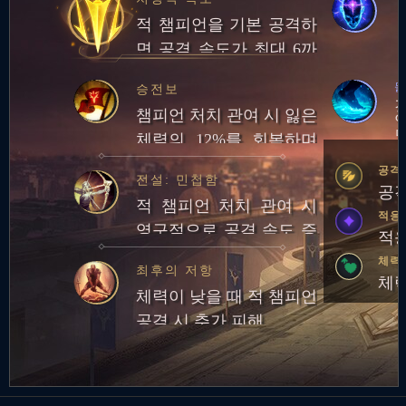
적 챔피언을 기본 공격하
면 공격 속도가 최대 6까
지 증가. 최대 중첩 시 기
물
승전보
본 공격을 하면 추가 적응
챔피언 처치 관여 시 잃은
형 피해를 입힘
체력의 12%를 회복하며
추가로 20골드 획득
공격
전설: 민첩함
공격
적 챔피언 처치 관여 시
적응
영구적으로 공격 속도 증
적응
가
체력
최후의 저항
체력
체력이 낮을 때 적 챔피언
공격 시 추가 피해