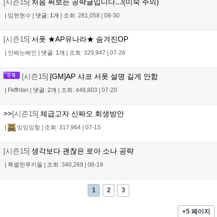
[시즌15]
처음 써보는 공략글입니다...!(미숙 주의)
|
임현현수
|
댓글: 1개
|
조회: 281,058
|
08-30
[시즌15]
서폿 ★AP유나라★ 숨겨진OP
|
인베는베인
|
댓글: 1개
|
조회: 329,947
|
07-26
[시즌15]
[GM]AP 샤코 서폿 설명 길게 안함
|
Fkffhfan
|
댓글: 2개
|
조회: 448,803
|
07-20
>>
[시즌15]
체급고자 신짜오 회생방안
|
잉잉잉힝
|
조회: 317,964
|
07-15
[시즌15]
생각보다 괜찮은 로아 소나 공략
|
특별한루키들
|
조회: 340,269
|
06-19
1
2
3
+5 페이지