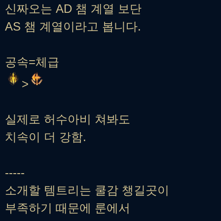
신짜오는 AD 챔 계열 보단
AS 챔 계열이라고 봅니다.
공속=체급
>
실제로 허수아비 쳐봐도
치속이 더 강함.
-----
소개할 템트리는 쿨감 챙길곳이
부족하기 때문에 룬에서