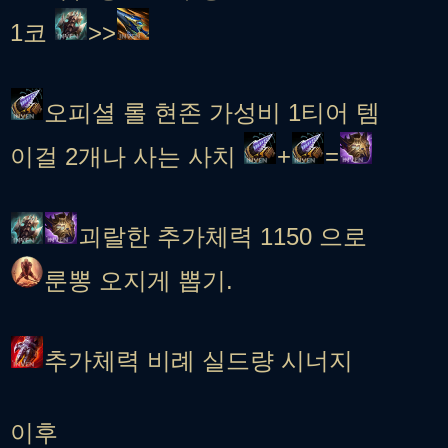
1코
>>
오피셜
롤 현존 가성비 1티어 템
이걸 2개나 사는 사치
+
=
괴랄한 추가체력 1150 으로
룬뽕 오지게 뽑기.
추가체력 비례 실드량 시너지
이후