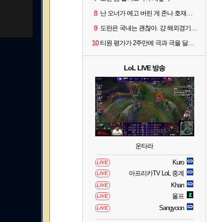
8
난 오너가 에고 버린 게 존나 호재라고 봄
9
도란은 국내는 괜찮아. 걍 해외경기가 개 쓰레기라 그래
10
티원 평가가 2주만에 극과 극을 달리고 있네
LoL LIVE 방송
운타라
Kuro
LIVE
아프리카TV LoL 중계
LIVE
Khan
LIVE
울프
LIVE
Sangyoon
LIVE