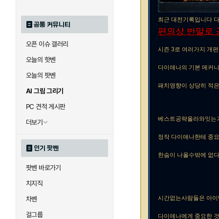
최근 대전기록입니다 다
공통 커뮤니티
편의상 반말로 
오픈 이슈 갤러리
시즌 3로 여러가지 개
오늘의 핫벤
다이애나의 기본 메커니
오늘의 팟벤
패치영향이 상당히 적은
AI 그림 그리기
PC 견적 게시판
베스트공략올라와잇는거
더보기
정작 다이애나한테 중
인기 팟벤
한숨이 나올수밖에 없
팟벤 바로가기
치지직
시간없는사람들은 아이
차벤
걸그룹
다이애나에게 중요한 것