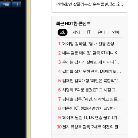
44%할인 잘풀리는집 순수 클린, 3겹, 25m, 30롤, 2팩
최근 HOT한 콘텐츠
LoL
게임
IT
유머
연예
1
'에이밍' 김하람, "팀 내 갈등 반성... 끝까지 뛰고 싶었다"
2
내부 갈등 '에이밍', 결국 KT 떠나 KRX로...'지우'와 트레이드
3
우리는 갑자기 잘해진 게 아니다 '씨맥' 김대호 감독의 자신감
4
갈피를 잡지 못한 젠지, DK에게도 0:2 패배
5
임재현 감독대행 "패인은 복합적", '도란' "팀에 과부하 왔다"
6
치명타 1% 룬 챙겼죠? 그 시절 그 감성 '롤 클래식' 30일 출시
7
김대호 감독, "패인, 명쾌하고 심플...다시 힘낼 수 있어"
8
여름의 KT, 한화생명까지 잡았다
9
'페이즈' 날뛴 T1, DK 연승 끊고 1위 지켜
10
젠지 유상욱 감독 "2세트 역전의 원인...너무 급했다"