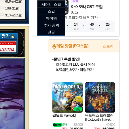
모집
67.7% (402표)
서머너 스펠
아스오라 CBT 모집
1.9% (11표)
스킬
08.19
30.5% (181표)
참가자 모집까지 남은 기간
아이템
11
14
40
23
추가 공략
Days
Hours
Min
Sec
댓글
게임 핫딜 (PC/스팀)
스토어+
402/594
문명 7 특별 할인!
조선&고려 DLC 출시 예정
50%할인&추가 적립까지!
인벤게임즈 8월 특별 할인!
드래곤소드: 어웨이크닝 입점!
마블 투혼 파이팅 소울즈 정식출시!
귀무자: 검의 길 예약 판매 중!
비스트 오브 리인카네이션 정식 출시!
커세어 코브 출시 기념 할인!
더 렐릭 퍼스트 가디언 정식 출시
베데스다 40주년 기념 할인 중!
캡콤 프렌차이즈 할인 진행 중!
캡콤 일부 상품 상시 할인
스타워즈 은하계 레이서
로블록스 기프트 카드 공식 입점
인기 퍼블리셔 모음!
스팀으로 만나는 드래곤소드!
마블 히어로 총 출동&화려한 격투!
10% 할인과
게임프릭 신작 IP
해적'섬'을 발전시키자!
설화x하드코어 액션!
베데스다의 명작들을
몬헌, 바하 등 인기 IP를
몬헌 와일즈 & 드래곤즈 도그마2
인벤게임즈에서 10% 추가 적립
Robux를 가장 안전하고
최대 90% 할인가를 만나보세요!
네이버혜택과 함께 만나보세요!
네이버 포인트 혜택까지!
이니&베니 혜택까지!
네이버 혜택가와 함께 예약하세요!
할인&네이버혜택으로 만나보세요!
네이버페이 혜택과 만나보세요!
40주년 프로모션으로 만나보세요!
할인가에 만나보세요!
일부 에디션 상시 할인!
혜택으로 예약 판매 중
편안하게 충전하세요
팰월드 Palworld
옥토패스 트래블러
II Octopath Traveler I
I
5%
32,000
49,800