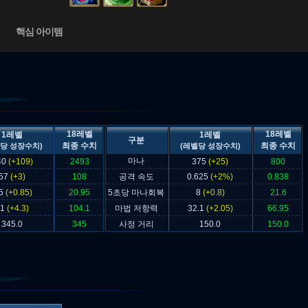
핵심 아이템
18레벨
18레벨
1레벨
1레벨
구분
최종 수치
최종 수치
당 성장수치)
(레벨당 성장수치)
마나
40
(+109)
2493
375
(+25)
800
57
(+3)
108
공격 속도
0.625
(+2%)
0.838
.5
(+0.85)
20.95
5초당 마나회복
8
(+0.8)
21.6
31
(+4.3)
104.1
마법 저항력
32.1
(+2.05)
66.95
345.0
345
사정 거리
150.0
150.0