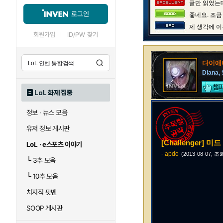
글만 읽었는데
로그인
좋네요. 조금
제 생각에 이
회원가입
ID/PW 찾기
다이애
Diana, 
LoL 화제 집중
정보 · 뉴스 모음
유저 정보 게시판
[Challenger] 
LoL · e스포츠 이야기
- apdo
(2013-08-07, 조
└
3추 모음
└
10추 모음
치지직 팟벤
SOOP 게시판