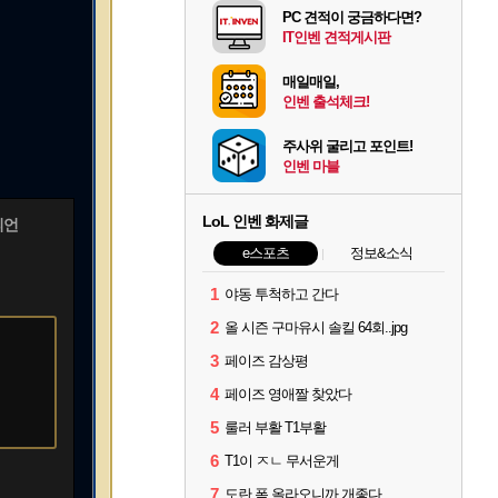
PC 견적이 궁금하다면?
IT인벤 견적게시판
매일매일,
인벤 출석체크!
주사위 굴리고 포인트!
인벤 마블
LoL 인벤 화제글
피언
e스포츠
정보&소식
1
야동 투척하고 간다
2
올 시즌 구마유시 솔킬 64회..jpg
3
페이즈 감상평
4
페이즈 영애짤 찾았다
5
룰러 부활 T1부활
6
T1이 ㅈㄴ 무서운게
7
도란 폼 올라오니까 개좋다