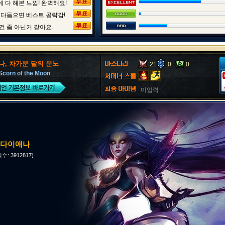
 다 해본 느낌! 완벽해요!
 다듬으면 베스트 공략감!
건 좀 아닌거 같아요.
나, 차가운 달의 분노
21
0
0
Scorn of the Moon
미입력
미드 다이애나
회수: 3912817)