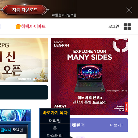
혜택.아이마트
로그인
인
벤
전
체
사
이
트
맵
바로가기 목차
머리말
게임 캘린더
더보기+
룬
 참여자 :
594명
마스터리