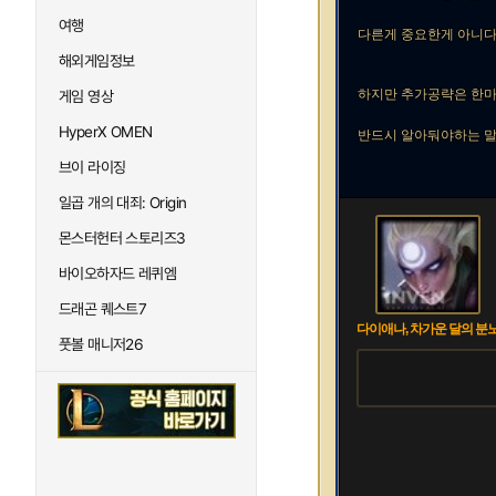
여행
다른게 중요한게 아니다
해외게임정보
하지만 추가공략은 한마
게임 영상
HyperX OMEN
반드시 알아둬야하는 말
브이 라이징
일곱 개의 대죄: Origin
몬스터헌터 스토리즈3
바이오하자드 레퀴엠
드래곤 퀘스트7
다이애나, 차가운 달의 분
풋볼 매니저26