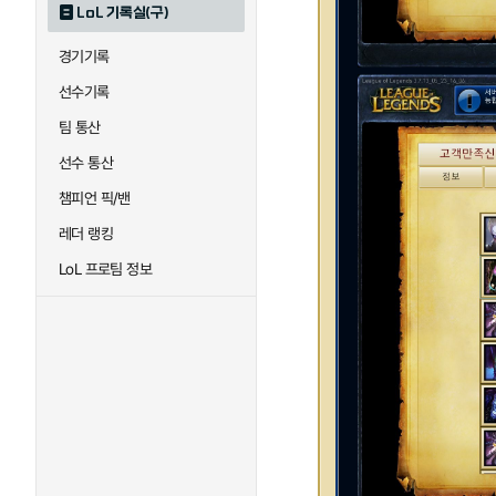
LoL 기록실(구)
경기기록
선수기록
팀 통산
선수 통산
챔피언 픽/밴
레더 랭킹
LoL 프로팀 정보