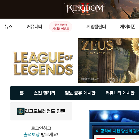
로스트아크
뉴스
커뮤니티
게임캘린더
게이머존
기대평 이벤트
홈
스킨 갤러리
정보 공유 게시판
커뮤니티 게시판
리그오브레전드 인벤
로그인하고
이 공략에 대한 당신의 평
출석보상
받으세요!