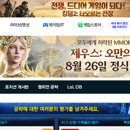
X
최대 90% 할인
라이브/영상
게이밍/IT
게임스토어
8월 프로모션
포지션 게시판
챔피언 공략
LoL DB
가는?
리그 인벤 가족들의 평가
투표