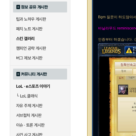
정보 공유 게시판
Bgm 질문이 하도많아
팁과 노하우 게시판
바닐라무드 reminiscen
패치 노트 게시판
스킨 갤러리
인증부터 하겠습니다. ( 02
챔피언 공략 게시판
버그 제보 게시판
커뮤니티 게시판
LoL · e스포츠 이야기
└
LoL 클래식
자유 주제 게시판
서브컬처 게시판
이슈 · 토론 게시판
사건 사고 게시판