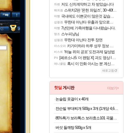
저도 신차계약하고 차 받았습니다
차벤
스위치2판 ‘몬헌 와일즈’, 30~40fps 목표 추정
해외겜
국내에도 이쁜곳이 많은것 같습니다
여행
무한대 아난타 유출과 앞으로의 예상 (루머)
섭컬겜
7년만에 가족여행을 다녀왔습니다.
여행
스누피냥님
명조
무한대 아난타 전투 장면
섭컬겜
카가미하라 하루 성우 정보 및 주요 필모
아스오라
'하늘 위의 공포' 도전과제 달성법
비스트
[페르소나5: 더 팬텀 X] 괴도 영상 l 타카마키 안·댄싱 스타
PV
혹시 이 만화 아시는 분 계신가요
애니클립
새로고침
핫딜
게시판
더보기+
논슬립 옷걸이 x 40개
쟌슨빌 부대찌개 500g x 3개 (1개당 4,633원)
85%특가 보라톡스 보라효소101 곡물발효효소 프로바이오틱스, 30포, 1개
버섯 들깨탕 500g x 5개