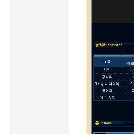
능력치
Statistics
구분
(레벨
체력
6
공격력
5초당 체력회복
6
방어력
이동 속도
룬
Runes