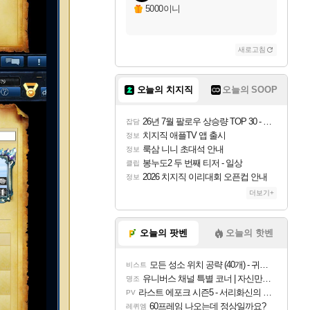
5000이니
새로고침
오늘의 치지직
오늘의 SOOP
26년 7월 팔로우 상승량 TOP 30 - 월간 치지직
잡담
치지직 애플TV 앱 출시
정보
룩삼 니니 초대석 안내
정보
봉누도2 두 번째 티저 - 일상
클립
2026 치지직 이리대회 오픈컵 안내
정보
더보기+
오늘의 팟벤
오늘의 핫벤
모든 성소 위치 공략 (40개) - 귀환한 영혼 도전과제
비스트
유니버스 채널 특별 코너 | 자신만의 스타일
명조
라스트 에포크 시즌5 - 서리화신의 분노 티저
PV
60프레임 나오는데 정상일까요?
레퀴엠