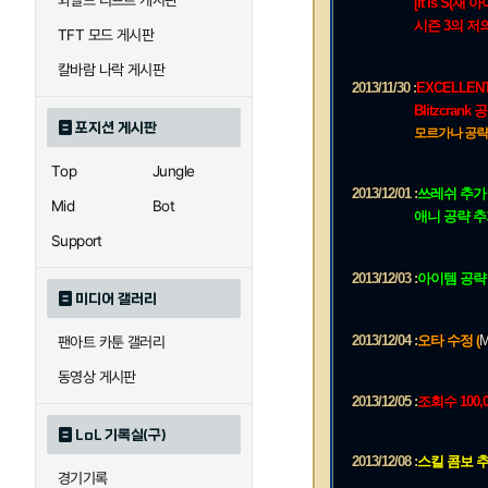
와일드 리프트 게시판
[It is S(재 아이디
시즌 3의 저
TFT 모드 게시판
칼바람 나락 게시판
2013/11/30 :
EXCELLEN
Blitzcrank 
포지션 게시판
모르가나 공략 
Top
Jungle
2013/12/01 :
쓰레쉬 추가
Mid
Bot
애니 공략 추
Support
2013/12/03 :
아이템 공략
미디어 갤러리
2013/12/04 :
오타 수정 (
M
팬아트 카툰 갤러리
동영상 게시판
2013/12/05 :
조회수 100,
LoL 기록실(구)
2013/12/08 :
스킬 콤보 
경기기록