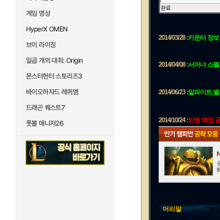
게임 영상
HyperX OMEN
2014/03/28 :
카운터 정보 
브이 라이징
일곱 개의 대죄: Origin
2014/04/08 :
서머너 스펠
몬스터헌터 스토리즈3
바이오하자드 레퀴엠
2014/06/23 :
말파이트,벨
드래곤 퀘스트7
2014/10/24 :
인벤 메인 공
풋볼 매니저26
머리말