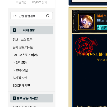
회원가입
ID/PW 찾기
블리츠
Blitzc
LoL 화제 집중
정보 · 뉴스 모음
유저 정보 게시판
[It is S] No.1 
LoL · e스포츠 이야기
- 잇이즈
└
3추 모음
└
10추 모음
치지직 팟벤
SOOP 게시판
정보 공유 게시판
Muse - time is running 