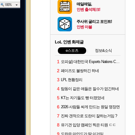
매일매일,
인벤 출석체크!
주사위 굴리고 포인트!
인벤 마블
LoL 인벤 화제글
e스포츠
정보&소식
1
오피셜) 대한민국 Esports Nations Cup 2026 국가대표 명단 모두 확정
2
페이즈도 불쌍하긴 하네
3
LPL 현황정리
4
탐동이 같은 애들은 질수가 없긴하네
5
KT는 자기들도 빵 터졌었네
6
2026 사람들 싸게 만드는 원딜 명장면
7
진짜 갠적으로 도란이 잘하는거임 ?
8
유기견 입양 캠페인 찍은 티원 ㄷㄷ
9
도란은 마인드가 딱 이거임.