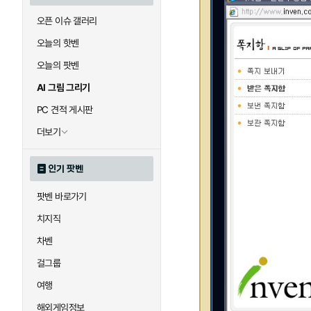
오픈 이슈 갤러리
오늘의 핫벤
오늘의 팟벤
AI 그림 그리기
PC 견적 게시판
더보기
인기 팟벤
팟벤 바로가기
치지직
차벤
걸그룹
여행
해외게임정보