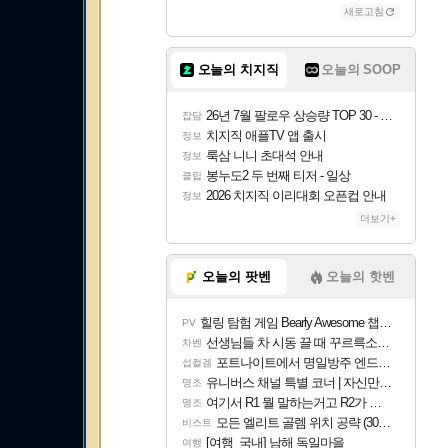
새로고침
오늘의 치지직
오늘의 SOOP
26년 7월 팔로우 상승량 TOP 30 - 월간 치지직
잡담
치지직 애플TV 앱 출시
정보
룩삼 니니 초대석 안내
정보
봉누도2 두 번째 티저 - 일상
클립
2026 치지직 이리대회 오픈컵 안내
정보
더보기+
오늘의 팟벤
오늘의 핫벤
힐링 탐험 게임 Bearly Awesome 챕터 1 트레일러
PV
선생님들 차 시동 끌 때 꾸르륵소리나는데
차벤
포트나이트에서 명일방주 엔드필드 [펠리카] 판매 예정
섭컬겜
유니버스 채널 특별 코너 | 자신만의 스타일
명조
여기서 R1 뭘 말하는거고 R2가 뭘말하는걸까요?
명조
모든 엘리트 골렘 위치 공략 (30개) - 방랑 결투가
비스트
[여행_국내] 남해 독일마을
여행