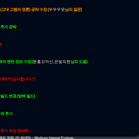
(고대 고렘의 영혼) 공략 수정 (
우우우웃
님의 질문)
 추가 공략
작성
쓰레쉬 랜턴 정보 수정 (
분홍꼬까신,은빛의현
님의 도움)
,000 !!! (감사합니다.^)
빌드 변경 (방벽 빌드)
작 추가
추가 작성 준비中...