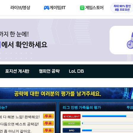
최대 90% 할인
라이브/영상
게이밍/IT
게임스토어
8월 프로모션
포지션 게시판
챔피언 공략
LoL DB
가는?
리그 인벤 가족들의 평가
투표
 다 해본 느낌! 완벽해요!
 다듬으면 베스트 공략감!
건 좀 아닌거 같아요.