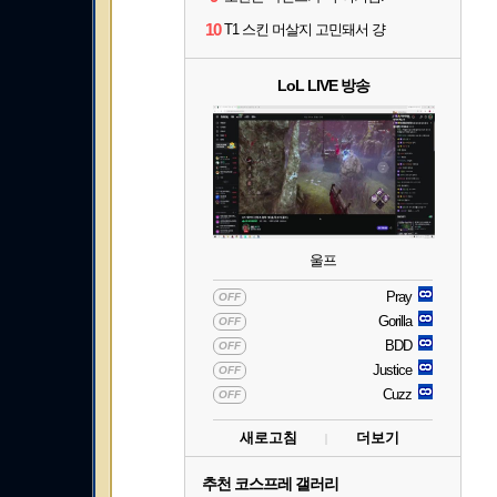
10
T1 스킨 머살지 고민돼서 걍
LoL LIVE 방송
울프
Pray
OFF
Gorilla
OFF
BDD
OFF
Justice
OFF
Cuzz
OFF
새로고침
더보기
추천 코스프레 갤러리