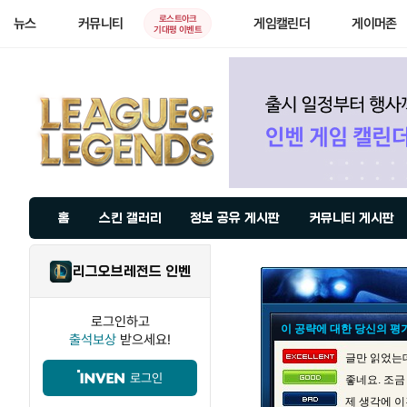
로스트아크
뉴스
커뮤니티
게임캘린더
게이머존
기대평 이벤트
홈
스킨 갤러리
정보 공유 게시판
커뮤니티 게시판
리그오브레전드 인벤
로그인하고
이 공략에 대한 당신의 평
출석보상
받으세요!
글만 읽었는데
로그인
좋네요. 조금
제 생각에 이