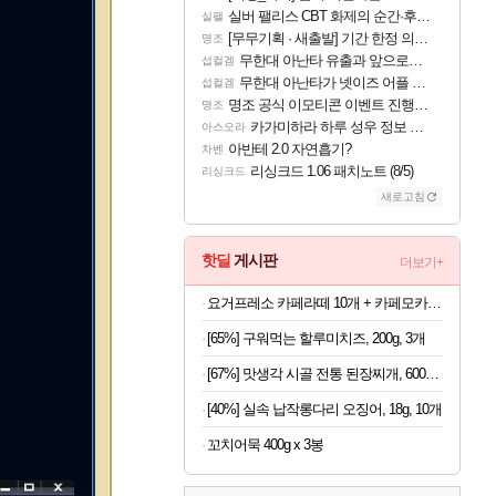
실버 팰리스 CBT 화제의 순간·후기 모음
실팰
[무무기획 · 새출발] 기간 한정 의뢰 이벤트
명조
무한대 아난타 유출과 앞으로의 예상 (루머)
섭컬겜
무한대 아난타가 넷이즈 어플 달력에 일정 등록
섭컬겜
명조 공식 이모티콘 이벤트 진행해봤습니다! 참여부터 추첨까지????
명조
카가미하라 하루 성우 정보 및 주요 필모
아스오라
아반테 2.0 자연흡기?
차벤
리싱크드 1.06 패치노트 (8/5)
리싱크드
새로고침
핫딜
게시판
더보기+
요거프레소 카페라떼 10개 + 카페모카 10개
[65%] 구워먹는 할루미치즈, 200g, 3개
[67%] 맛생각 시골 전통 된장찌개, 600g, 5개
[40%] 실속 납작롱다리 오징어, 18g, 10개
꼬치어묵 400g x 3봉