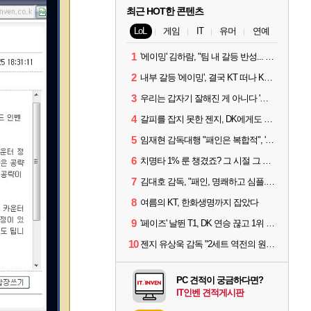
최근 HOT한 콘텐츠
LoL
게임
IT
유머
연예
1
'에이밍' 김하람, "팀 내 갈등 반성... 끝까지 뛰고 싶었다"
2
내부 갈등 '에이밍', 결국 KT 떠나 KRX로...'지우'와 트레이드
3
우리는 갑자기 잘해진 게 아니다 '씨맥' 김대호 감독의 자신감
4
갈피를 잡지 못한 젠지, DK에게도 0:2 패배
5
임재현 감독대행 "패인은 복합적", '도란' "팀에 과부하 왔다"
6
치명타 1% 룬 챙겼죠? 그 시절 그 감성 '롤 클래식' 30일 출시
7
김대호 감독, "패인, 명쾌하고 심플...다시 힘낼 수 있어"
8
여름의 KT, 한화생명까지 잡았다
9
'페이즈' 날뛴 T1, DK 연승 끊고 1위 지켜
10
젠지 유상욱 감독 "2세트 역전의 원인...너무 급했다"
PC 견적이 궁금하다면?
IT인벤 견적게시판