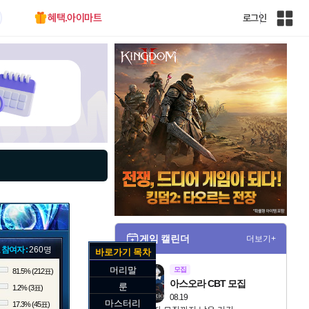
혜택.아이마트
로그인
인
벤
전
체
사
이
트
맵
게임 캘린더
더보기+
 참여자 :
260명
바로가기 목차
머리말
모집
81.5% (212표)
아스오라 CBT 모집
룬
1.2% (3표)
08.19
마스터리
17.3% (45표)