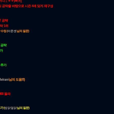
 ;; ㅎㅎ)복귀]
의 공략을 바탕으로 시즌 4에 맞게 재구성
T 공략
공략 1위
수정 (
아문센
님의 질문)
 공략
가
 추가
elrani
님의 도움!!!)
000 돌파
추가
(
빙닭얼닭
님의 질문)