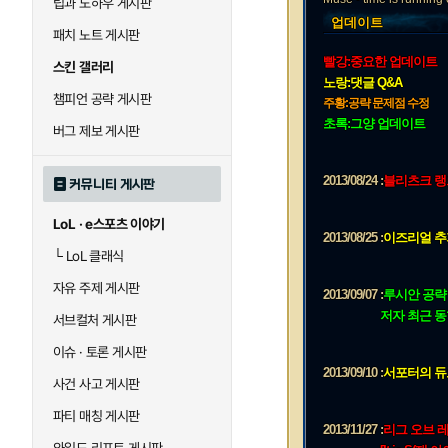
팁과 노하우 게시판
업데이트
패치 노트 게시판
빨강:중요한 업데이트
스킨 갤러리
노랑:댓글 Q&A
챔피언 공략 게시판
주황:공략 문제점 수정
초록:그양 업데이트
버그 제보 게시판
2013/08/24 :
블리츠크 랭크 
커뮤니티 게시판
LoL · e스포츠 이야기
2013/08/25 :
이즈리얼 추가
└
LoL 클래식
자유 주제 게시판
2013/09/07 :
루시안 공략
저자 최근 동향 추가 (
서브컬처 게시판
이슈 · 토론 게시판
2013/09/10 :
서포터의 듀
사건 사고 게시판
파티 매칭 게시판
2013/11/27 :
리그 오브 