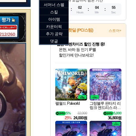
참가자 모집까지 남은 기간
서머너 스펠
11
02
04
54
스킬
Days
Hours
Min
Sec
아이템
카운터픽
게임 핫딜 (PC/스팀)
스토어+
추가 공략
212/260
댓글
캡콤 프렌차이즈 할인 진행 중!
몬헌, 바하 등 인기 IP를
할인가에 만나보세요!
인벤게임즈 8월 특별 할인!
드래곤소드: 어웨이크닝 입점!
문명 7 특별 할인!
마블 투혼 파이팅 소울즈 정식출시!
귀무자: 검의 길 예약 판매 중!
비스트 오브 리인카네이션 정식 출시!
커세어 코브 출시 기념 할인!
더 렐릭 퍼스트 가디언 정식 출시
베데스다 40주년 기념 할인 중!
캡콤 일부 상품 상시 할인
스타워즈 은하계 레이서
로블록스 기프트 카드 공식 입점
인기 퍼블리셔 모음!
스팀으로 만나는 드래곤소드!
조선&고려 DLC 출시 예정
마블 히어로 총 출동&화려한 격투!
10% 할인과
게임프릭 신작 IP
해적'섬'을 발전시키자!
설화x하드코어 액션!
베데스다의 명작들을
몬헌 와일즈 & 드래곤즈 도그마2
인벤게임즈에서 10% 추가 적립
Robux를 가장 안전하고
최대 90% 할인가를 만나보세요!
네이버혜택과 함께 만나보세요!
50%할인&추가 적립까지!
네이버 포인트 혜택까지!
이니&베니 혜택까지!
네이버 혜택가와 함께 예약하세요!
할인&네이버혜택으로 만나보세요!
네이버페이 혜택과 만나보세요!
40주년 프로모션으로 만나보세요!
일부 에디션 상시 할인!
혜택으로 예약 판매 중
편안하게 충전하세요
팰월드 Palworld
그랑블루 판타지 리
링크 엔드리스 라그
나로크 업그레이드
5%
32,000
5,000
킷 Granblue Fantasy
25%
24,000원
36,800원
Relink Endless Ragn
arok Upgrade Kit DL
C