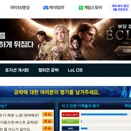
최대 90% 할인
라이브/영상
게이밍/IT
게임스토어
8월 프로모션
포지션 게시판
챔피언 공략
LoL DB
가는?
리그 인벤 가족들의 평가
투표
 다 해본 느낌! 완벽해요!
 다듬으면 베스트 공략감!
건 좀 아닌거 같아요.