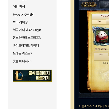
게임 영상
HyperX OMEN
브이 라이징
일곱 개의 대죄: Origin
몬스터헌터 스토리즈3
바이오하자드 레퀴엠
드래곤 퀘스트7
풋볼 매니저26
시즌4 다이아1 다시 찍