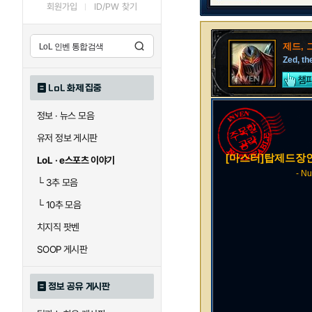
회원가입
ID/PW 찾기
제드,
Zed, t
LoL 화제 집중
정보 · 뉴스 모음
유저 정보 게시판
[마스터]탑제드장인
LoL · e스포츠 이야기
- Nu
└
3추 모음
└
10추 모음
치지직 팟벤
SOOP 게시판
정보 공유 게시판