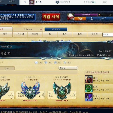
959게임으로 마무리 하네요. 천판이 눈앞이였는데...아쉬워요 ㅠㅠ