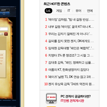
최근 HOT한 콘텐츠
LoL
게임
IT
유머
연예
1
'에이밍' 김하람, "팀 내 갈등 반성... 끝까지 뛰고 싶었다"
2
내부 갈등 '에이밍', 결국 KT 떠나 KRX로...'지우'와 트레이드
3
우리는 갑자기 잘해진 게 아니다 '씨맥' 김대호 감독의 자신감
4
갈피를 잡지 못한 젠지, DK에게도 0:2 패배
5
임재현 감독대행 "패인은 복합적", '도란' "팀에 과부하 왔다"
6
치명타 1% 룬 챙겼죠? 그 시절 그 감성 '롤 클래식' 30일 출시
7
김대호 감독, "패인, 명쾌하고 심플...다시 힘낼 수 있어"
8
여름의 KT, 한화생명까지 잡았다
9
'페이즈' 날뛴 T1, DK 연승 끊고 1위 지켜
10
젠지 유상욱 감독 "2세트 역전의 원인...너무 급했다"
PC 견적이 궁금하다면?
IT인벤 견적게시판