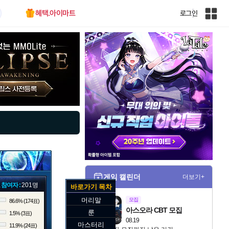
혜택.아이마트
로그인
인
벤
전
체
사
이
트
맵
게임 캘린더
더보기+
 참여자 :
201명
바로가기 목차
머리말
모집
86.6% (174표)
아스오라 CBT 모집
룬
1.5% (3표)
08.19
마스터리
11.9% (24표)