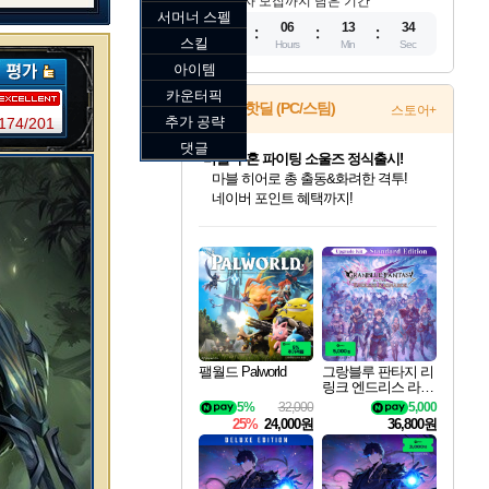
참가자 모집까지 남은 기간
서머너 스펠
11
06
13
32
스킬
Days
Hours
Min
Sec
아이템
카운터픽
게임 핫딜 (PC/스팀)
스토어+
추가 공략
174/201
댓글
귀무자: 검의 길 예약 판매 중!
10% 할인과
이니&베니 혜택까지!
인벤게임즈 8월 특별 할인!
드래곤소드: 어웨이크닝 입점!
문명 7 특별 할인!
마블 투혼 파이팅 소울즈 정식출시!
비스트 오브 리인카네이션 정식 출시!
커세어 코브 출시 기념 할인!
더 렐릭 퍼스트 가디언 정식 출시
베데스다 40주년 기념 할인 중!
캡콤 프렌차이즈 할인 진행 중!
캡콤 일부 상품 상시 할인
스타워즈 은하계 레이서
로블록스 기프트 카드 공식 입점
인기 퍼블리셔 모음!
스팀으로 만나는 드래곤소드!
조선&고려 DLC 출시 예정
마블 히어로 총 출동&화려한 격투!
게임프릭 신작 IP
해적'섬'을 발전시키자!
설화x하드코어 액션!
베데스다의 명작들을
몬헌, 바하 등 인기 IP를
몬헌 와일즈 & 드래곤즈 도그마2
인벤게임즈에서 10% 추가 적립
Robux를 가장 안전하고
최대 90% 할인가를 만나보세요!
네이버혜택과 함께 만나보세요!
50%할인&추가 적립까지!
네이버 포인트 혜택까지!
네이버 혜택가와 함께 예약하세요!
할인&네이버혜택으로 만나보세요!
네이버페이 혜택과 만나보세요!
40주년 프로모션으로 만나보세요!
할인가에 만나보세요!
일부 에디션 상시 할인!
혜택으로 예약 판매 중
편안하게 충전하세요
팰월드 Palworld
그랑블루 판타지 리
링크 엔드리스 라그
나로크 업그레이드
5%
32,000
5,000
킷 Granblue Fantasy
25%
24,000원
36,800원
Relink Endless Ragn
arok Upgrade Kit DL
C