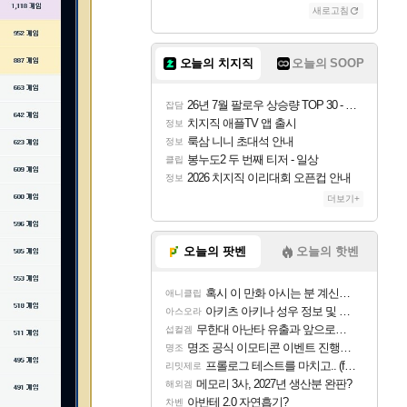
새로고침
오늘의 치지직
오늘의 SOOP
26년 7월 팔로우 상승량 TOP 30 - 월간 치지직
잡담
치지직 애플TV 앱 출시
정보
룩삼 니니 초대석 안내
정보
봉누도2 두 번째 티저 - 일상
클립
2026 치지직 이리대회 오픈컵 안내
정보
더보기+
오늘의 팟벤
오늘의 핫벤
혹시 이 만화 아시는 분 계신가요
애니클립
아키츠 아키나 성우 정보 및 주요 필모
아스오라
무한대 아난타 유출과 앞으로의 예상 (루머)
섭컬겜
명조 공식 이모티콘 이벤트 진행해봤습니다! 참여부터 추첨까지????
명조
프롤로그 테스트를 마치고.. (feat. 리아)
리밋제로
메모리 3사, 2027년 생산분 완판?
해외겜
아반테 2.0 자연흡기?
차벤