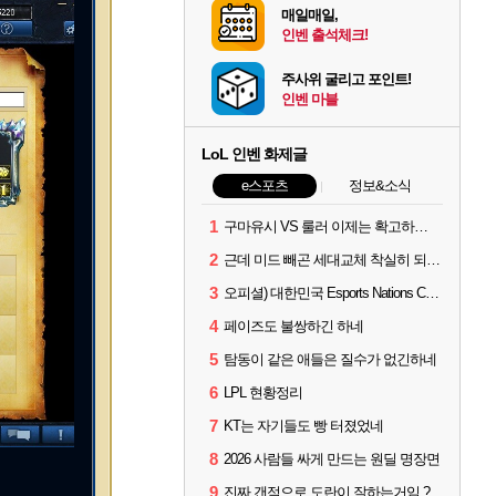
매일매일,
인벤 출석체크!
주사위 굴리고 포인트!
인벤 마블
LoL 인벤 화제글
e스포츠
정보&소식
1
구마유시 VS 룰러 이제는 확고하지 않음?
2
근데 미드 빼곤 세대교체 착실히 되고 있네
3
오피셜) 대한민국 Esports Nations Cup 2026 국가대표 명단 모두 확정
4
페이즈도 불쌍하긴 하네
5
탐동이 같은 애들은 질수가 없긴하네
6
LPL 현황정리
7
KT는 자기들도 빵 터졌었네
8
2026 사람들 싸게 만드는 원딜 명장면
9
진짜 갠적으로 도란이 잘하는거임 ?