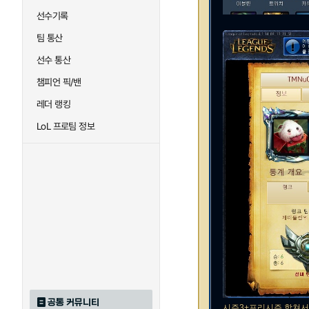
선수기록
팀 통산
선수 통산
챔피언 픽/밴
레더 랭킹
LoL 프로팀 정보
공통 커뮤니티
시즌3+프리시즌 합쳐서 