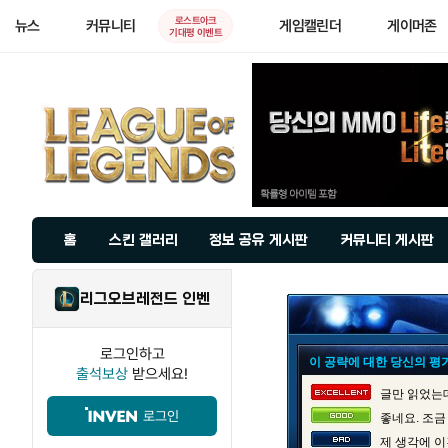
로스트아크
뉴스
커뮤니티
게임캘린더
게이머존
기대평 이벤트
홈
스킨 갤러리
정보 공유 게시판
커뮤니티 게시판
리그오브레전드 인벤
로그인하고
이 공략에 대한 당신의 평
출석보상
받으세요!
글만 읽었는데
로그인
좋네요. 조금
제 생각에 이