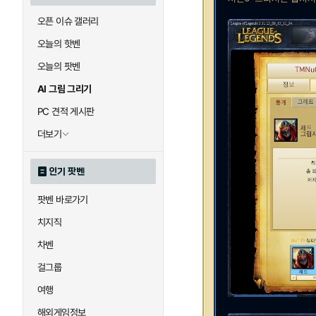
오픈 이슈 갤러리
오늘의 핫벤
오늘의 팟벤
AI 그림 그리기
PC 견적 게시판
더보기
인기 팟벤
팟벤 바로가기
치지직
차벤
걸그룹
여행
해외게임정보