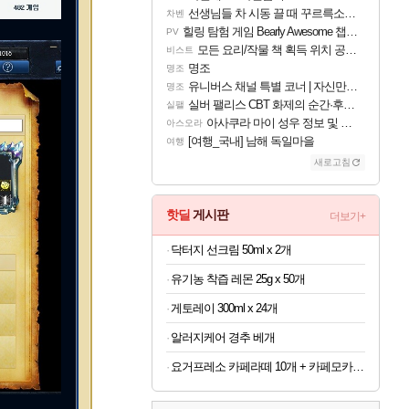
선생님들 차 시동 끌 때 꾸르륵소리나는데
차벤
힐링 탐험 게임 Bearly Awesome 챕터 1 트레일러
PV
모든 요리/작물 책 획득 위치 공략 (36개) - 미식가 도전과제
비스트
명조
명조
유니버스 채널 특별 코너 | 자신만의 스타일
명조
실버 팰리스 CBT 화제의 순간·후기 모음
실팰
아사쿠라 마이 성우 정보 및 주요 필모
아스오라
[여행_국내] 남해 독일마을
여행
새로고침
핫딜
게시판
더보기+
닥터지 선크림 50ml x 2개
유기농 착즙 레몬 25g x 50개
게토레이 300ml x 24개
알러지케어 경추 베개
요거프레소 카페라떼 10개 + 카페모카 10개