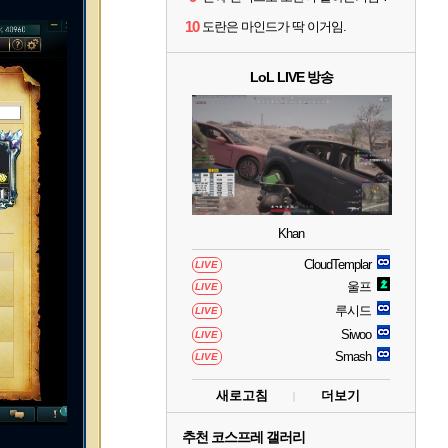
10
도란은 마인드가 딱 이거임.
LoL LIVE 방송
Khan
CloudTemplar
LIVE
울프
LIVE
루시드
LIVE
Siwoo
LIVE
Smash
LIVE
새로고침
더보기
추천 코스프레 갤러리