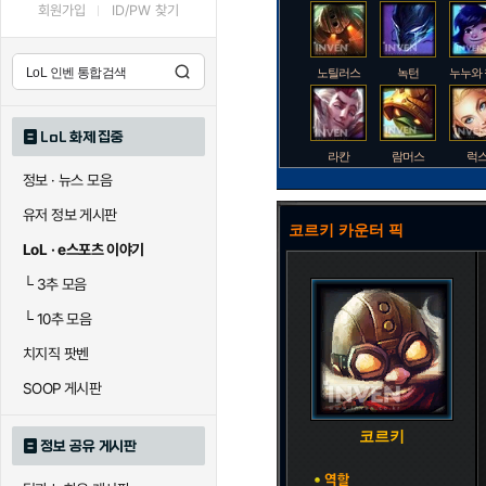
회원가입
ID/PW 찾기
노틸러스
녹턴
누누와
LoL 화제 집중
라칸
람머스
럭
정보 · 뉴스 모음
유저 정보 게시판
코르키 카운터 픽
로크
루시안
룰
LoL · e스포츠 이야기
└
3추 모음
└
10추 모음
말자하
말파이트
멜
치지직 팟벤
SOOP 게시판
바이
베이가
베
코르키
정보 공유 게시판