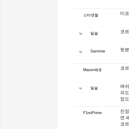
미포
스타엔젤
코르
밀싈
윗분
Savmine
코
Maxim패로
애쉬
밀싈
외도
정도
진정
F1rstPrime
면 
코르