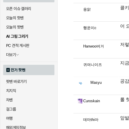
콜
오픈 이슈 갤러리
응앍
오늘의 핫벤
어 
오늘의 팟벤
행운이c
AI 그림 그리기
저렇
PC 견적 게시판
Hanwoo버거
더보기
지금
귀여니이즈
인기 팟벤
공감
팟벤 바로가기
Masyu
치지직
롤 
차벤
Curoskain
걸그룹
앞발
여행
데마thi아
해외게임정보