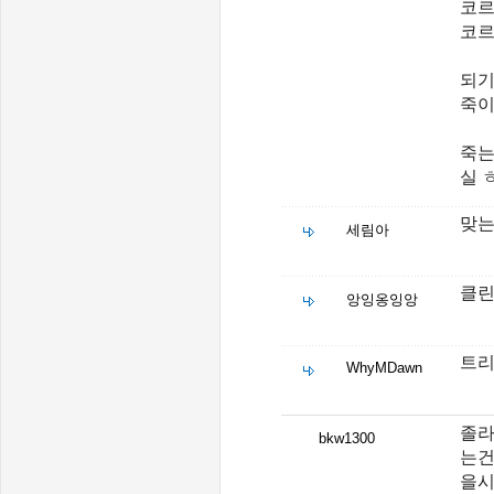
코르
코르
되기
죽이
죽는
실 
맞는
세림아
클린
앙잉옹잉앙
트리
WhyMDawn
졸라
bkw1300
는건
을시