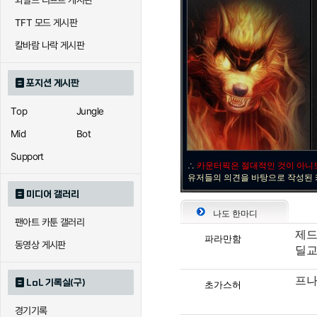
와일드 리프트 게시판
자이라
자크
자
TFT 모드 게시판
칼바람 나락 게시판
직스
진
질리
포지션 게시판
Top
Jungle
카이사
카직스
카타
Mid
Bot
Support
∴
카운터픽은 절대적인 것이 아니
퀸
크산테
클레
유저들의 의견을 바탕으로 작성된
미디어 갤러리
나도 한마디
팬아트 카툰 갤러리
트리스타나
트린다미어
트위스
제드
파라만함
동영상 게시판
딜교
프
LoL 기록실(구)
초가스허
하이머딩거
헤카림
흐웨
경기기록