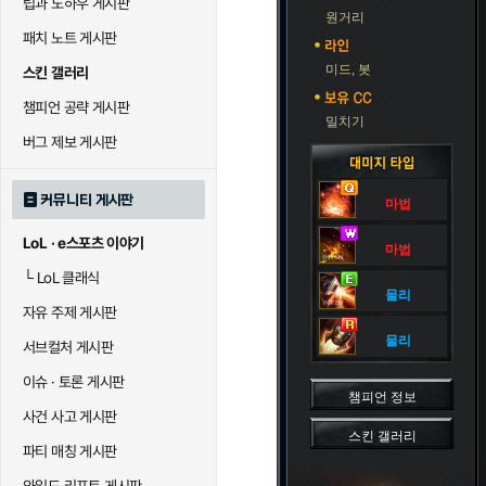
팁과 노하우 게시판
블라디미르
블리츠크랭크
비에
원거리
패치 노트 게시판
미드, 봇
스킨 갤러리
세라핀
세주아니
세
챔피언 공략 게시판
밀치기
버그 제보 게시판
시비르
신 짜오
신드
커뮤니티 게시판
마법
LoL · e스포츠 이야기
마법
아칼리
아크샨
아트
└
LoL 클래식
물리
자유 주제 게시판
에코
엘리스
오
물리
서브컬처 게시판
이슈 · 토론 게시판
챔피언 정보
사건 사고 게시판
우르곳
워윅
유나
스킨 갤러리
파티 매칭 게시판