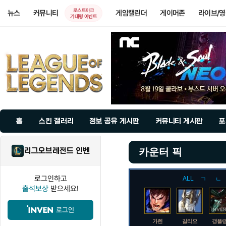
로스트아크
뉴스
커뮤니티
게임캘린더
게이머존
라이브/
기대평 이벤트
홈
스킨 갤러리
정보 공유 게시판
커뮤니티 게시판
포
리그오브레전드 인벤
카운터 픽
로그인하고
ALL
ㄱ
ㄴ
출석보상
받으세요!
로그인
가렌
갈리오
갱플