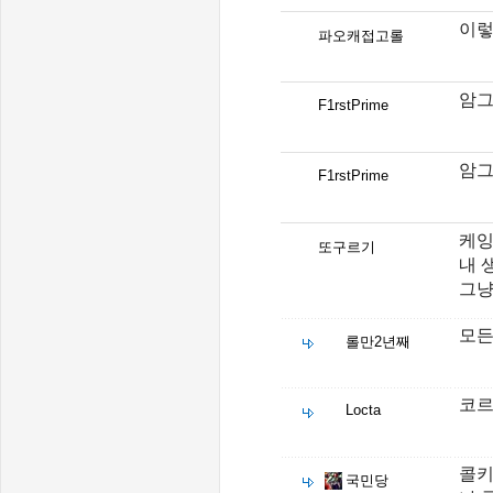
이렇
파오캐접고롤
암그
F1rstPrime
암그
F1rstPrime
케잉
또구르기
내 
그냥
모든
롤만2년째
코르
Locta
콜키
국민당