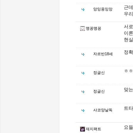
근데
앙잉옹잉앙
우리
서로
맹꽁맹꽁
이론
현실
정
자르반18세
ㅎㅎ
정글신
맞
정글신
트
샤코양날독
요들
재지팩트