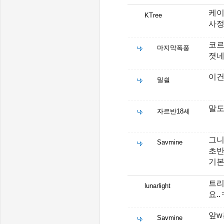
케이
KTree
사정
코르
마지막폭풍
졋
이건
밀싈
말
자르반18세
그니
Savmine
초반
기
트리
lunarlight
요..
앞w
Savmine