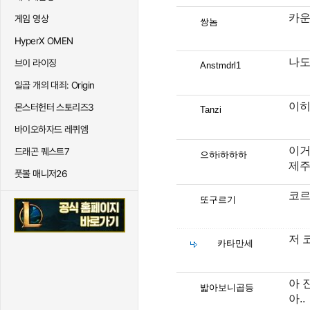
카운
게임 영상
쌍놈
HyperX OMEN
나도
브이 라이징
Anstmdrl1
일곱 개의 대죄: Origin
이
몬스터헌터 스토리즈3
Tanzi
바이오하자드 레퀴엠
이거
드래곤 퀘스트7
으하i하하하
제
풋볼 매니저26
코르
또구르기
저 
카타만세
아 
밟아보니곱등
아..