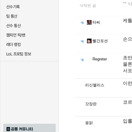
**
삭제된 글
선수기록
팀 통산
케틀
타씨
선수 통산
챔피언 픽/밴
손으
빨간포션
레더 랭킹
LoL 프로팀 정보
초반
Regreter
물론
서포
이
리신엘리스
코르
갓장판
입
응앍
공통 커뮤니티