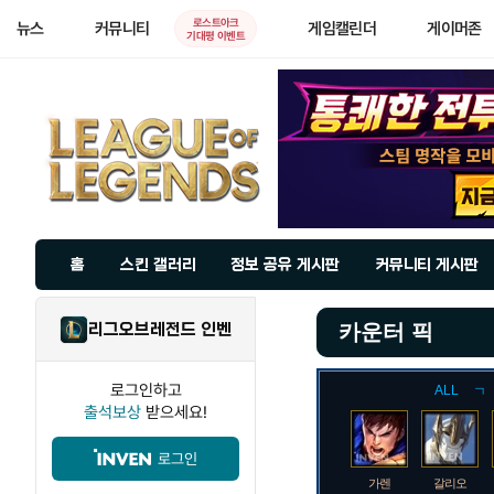
로스트아크
뉴스
커뮤니티
게임캘린더
게이머존
기대평 이벤트
홈
스킨 갤러리
정보 공유 게시판
커뮤니티 게시판
리그오브레전드 인벤
카운터 픽
로그인하고
ALL
ㄱ
출석보상
받으세요!
로그인
가렌
갈리오