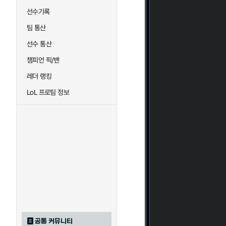
선수기록
팀 통산
선수 통산
챔피언 픽/밴
레더 랭킹
LoL 프로팀 정보
공통 커뮤니티