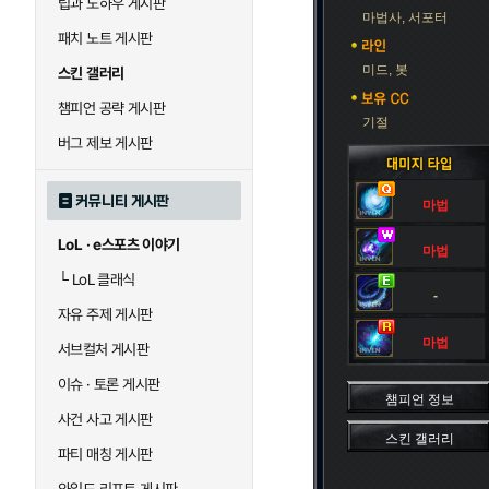
팁과 노하우 게시판
블라디미르
블리츠크랭크
마법사, 서포터
패치 노트 게시판
미드, 봇
스킨 갤러리
세라핀
세주아니
챔피언 공략 게시판
기절
버그 제보 게시판
시비르
신 짜오
커뮤니티 게시판
마법
LoL · e스포츠 이야기
마법
아칼리
아크샨
└
LoL 클래식
-
자유 주제 게시판
에코
엘리스
마법
서브컬처 게시판
이슈 · 토론 게시판
챔피언 정보
사건 사고 게시판
우르곳
워윅
스킨 갤러리
파티 매칭 게시판