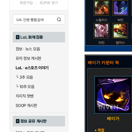
회원가입
ID/PW 찾기
노틸러스
녹턴
LoL 화제 집중
라칸
람머스
정보 · 뉴스 모음
유저 정보 게시판
베이가 카운터 픽
로크
루시안
LoL · e스포츠 이야기
└
3추 모음
└
10추 모음
말자하
말파이트
치지직 팟벤
SOOP 게시판
바이
베이가
베이가
정보 공유 게시판