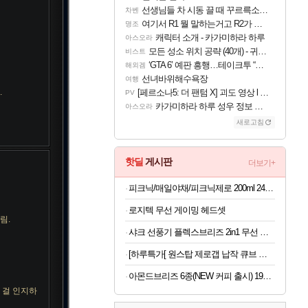
선생님들 차 시동 끌 때 꾸르륵소리나는데
차벤
여기서 R1 뭘 말하는거고 R2가 뭘말하는걸까요?
명조
캐릭터 소개 - 카가미하라 하루
아스오라
모든 성소 위치 공략 (40개) - 귀환한 영혼 도전과제
비스트
‘GTA 6’ 예판 흥행…테이크투 “내부 예상 크게 넘어”
해외겜
선녀바위해수욕장
여행
.
[페르소나5: 더 팬텀 X] 괴도 영상 l 타카마키 안·댄싱 스타
PV
카가미하라 하루 성우 정보 및 주요 필모
아스오라
새로고침
핫딜
게시판
더보기+
피크닉/매일야채/피크닉제로 200ml 24팩/48팩 택1
로지텍 무선 게이밍 헤드셋
림.
샤크 선풍기 플렉스브리즈 2in1 무선 휴대용 3단계 바람조절 FA200KR
[하루특가[ 원스탑 제로갭 납작 큐브 고용량 USB C 고속충전 멀티탭 4000W
아몬드브리즈 6종(NEW 커피 출시) 190ML/950ML 10팩/24팩/48팩 중 택 1
 걸 인지하