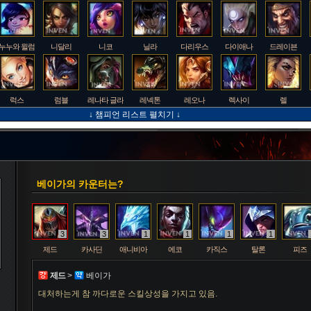
누누와 윌럼프
니달리
니코
닐라
다리우스
다이애나
드레이븐
럭스
럼블
레나타 글라스크
레넥톤
레오나
렉사이
렐
↓ 챔피언 리스트 펼치기 ↓
룰루
르블랑
리 신
리븐
리산드라
릴리아
마스터 이
베이가의 카운터는?
멜
모데카이저
모르가나
문도 박사
미스 포츈
밀리오
바드
3
3
1
1
1
1
제드
카사딘
애니비아
에코
카직스
탈론
피즈
베인
벡스
벨베스
벨코즈
볼리베어
브라움
브라이어
제드
>
베이가
대처하는게 참 까다로운 스킬상성을 가지고 있음.