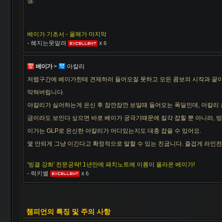
셈.
베이가 기초서 - 올해가 마지막
- 혜지는못말려
x
6
베이가
>
아칼리
저렙구간에 베이가한테 견제하러 들어오질 못하고 모든 콤보의 시작과 끝
막혀버립니다.
아칼리가 싫어하는게 은신 후 잠깐잠깐 보일때 들어오는 폭딜인데, 아칼리
금이라도 보인다 싶으면 바로 베이가 궁극기때문에 킬각 잡힐 뿐 아니라, 
이가는 GLP로 은신한 아칼리가 어디있는지도 대충 잡을 수 있어요.
몇 안되게 그냥 이긴다고 확정적으로 말할 수 있는 친굽니다. 즐겁게 라인
'빙결 강화' 전문공략! 1년만에 패치노트에 이름이 올라온 베이가!
- 럭키별
x
6
챔피언의 특징 및 주의 사항