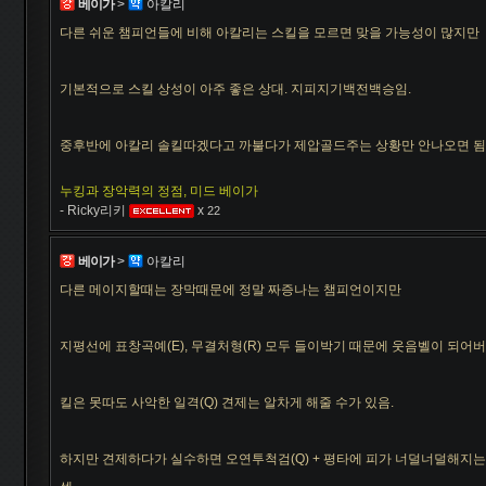
베이가
>
아칼리
다른 쉬운 챔피언들에 비해 아칼리는 스킬을 모르면 맞을 가능성이 많지만
기본적으로 스킬 상성이 아주 좋은 상대. 지피지기백전백승임.
중후반에 아칼리 솔킬따겠다고 까불다가 제압골드주는 상황만 안나오면 됨
누킹과 장악력의 정점, 미드 베이가
- Ricky리키
x
22
베이가
>
아칼리
다른 메이지할때는 장막때문에 정말 짜증나는 챔피언이지만
지평선에 표창곡예(E), 무결처형(R) 모두 들이박기 때문에 웃음벨이 되어버
킬은 못따도 사악한 일격(Q) 견제는 알차게 해줄 수가 있음.
하지만 견제하다가 실수하면 오연투척검(Q) + 평타에 피가 너덜너덜해지는