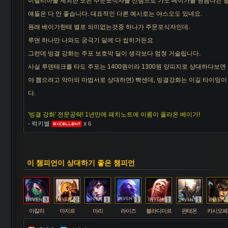
이렐리아를 제외한 모든 주문포식자를 선템으로 가도 베이가를 원콤나는 
자헨
잔나
잭스
제드
제라스
제리
제이스
얘들은 다 안 좋습니다. 대표적인 다른 예시로는 야스오도 있네요.
원래 베이가한테 별로 의미없는것중 하나가 주문포식자인데.
루덴 하나만 나와도 궁극기 딜에 다 씹히거든요
질리언
징크스
초가스
카르마
카밀
카사딘
카서스
그런데 빙결 강화는 주포 보호막 딜이 생각보다 엄청 거슬립니다.
사실 루덴테크를 타도 주포는 1400원이라 1300원 양피지로 상대하다보면 
야 뽑으려고 악마의 마법서로 상대하면) 빡센데, 빙결강화는 이길 타이밍이
카타리나
칼리스타
케넨
케이틀린
케인
케일
코그모
다.
'빙결 강화' 전문공략! 1년만에 패치노트에 이름이 올라온 베이가!
- 럭키별
x
6
클레드
키아나
킨드레드
타릭
탈론
탈리야
탐 켄치
이 챔피언이 상대하기 좋은 챔피언
트위스티드 페이트
트위치
티모
파이크
판테온
피들스틱
피오라
3
2
1
1
1
1
흐웨이
아칼리
아지르
아리
라이즈
블라디미르
판테온
카시오페