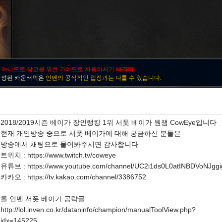
 아니므로 참고를 위한 가이드로 사용하시기 바라며
작성된 카운터픽은
인벤의 공식적인 입장과는 다를 수 있습니다.
2018/2019시즌 베이가 장인랭킹 1위 서폿 베이가 원챔 CowEye입니다
현재 개인방송 중으로 서폿 베이가에 대해 궁금하신 분들은
방송에서 채팅으로 물어봐주시면 감사합니다
트위치 : https://www.twitch.tv/coweye
유튜브 : https://www.youtube.com/channel/UC2i1ds0L0atINBDVoNJggi
카카오 : https://tv.kakao.com/channel/3386752
롤 인벤 서폿 베이가 공략글
http://lol.inven.co.kr/dataninfo/champion/manualToolView.php?
idx=145225