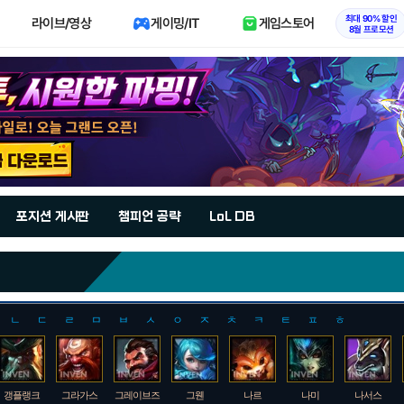
최대 90% 할인
라이브/영상
게이밍/IT
게임스토어
8월 프로모션
포지션 게시판
챔피언 공략
LoL DB
ㄴ
ㄷ
ㄹ
ㅁ
ㅂ
ㅅ
ㅇ
ㅈ
ㅊ
ㅋ
ㅌ
ㅍ
ㅎ
갱플랭크
그라가스
그레이브즈
그웬
나르
나미
나서스