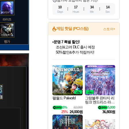
참가자 모집까지 남은 기간
10
17
34
12
Days
Hours
Min
Sec
라이즈
게임 핫딜 (PC/스팀)
스토어+
렝가
문명 7 특별 할인!
조선&고려 DLC 출시 예정
50%할인&추가 적립까지!
인벤게임즈 8월 특별 할인!
드래곤소드: 어웨이크닝 입점!
마블 투혼 파이팅 소울즈 정식출시!
귀무자: 검의 길 예약 판매 중!
비스트 오브 리인카네이션 정식 출시!
커세어 코브 출시 기념 할인!
더 렐릭 퍼스트 가디언 정식 출시
베데스다 40주년 기념 할인 중!
캡콤 프렌차이즈 할인 진행 중!
캡콤 일부 상품 상시 할인
스타워즈 은하계 레이서
로블록스 기프트 카드 공식 입점
인기 퍼블리셔 모음!
스팀으로 만나는 드래곤소드!
마블 히어로 총 출동&화려한 격투!
10% 할인과
게임프릭 신작 IP
해적'섬'을 발전시키자!
설화x하드코어 액션!
베데스다의 명작들을
몬헌, 바하 등 인기 IP를
몬헌 와일즈 & 드래곤즈 도그마2
인벤게임즈에서 10% 추가 적립
Robux를 가장 안전하고
마오카이
최대 90% 할인가를 만나보세요!
네이버혜택과 함께 만나보세요!
네이버 포인트 혜택까지!
이니&베니 혜택까지!
네이버 혜택가와 함께 예약하세요!
할인&네이버혜택으로 만나보세요!
네이버페이 혜택과 만나보세요!
40주년 프로모션으로 만나보세요!
할인가에 만나보세요!
일부 에디션 상시 할인!
혜택으로 예약 판매 중
편안하게 충전하세요
바루스
1
팰월드 Palworld
그랑블루 판타지 리
링크 엔드리스 라그
나로크 업그레이드
5%
32,000
5,000
브랜드
킷 Granblue Fantasy
25%
24,000원
36,800원
Relink Endless Ragn
arok Upgrade Kit DL
C