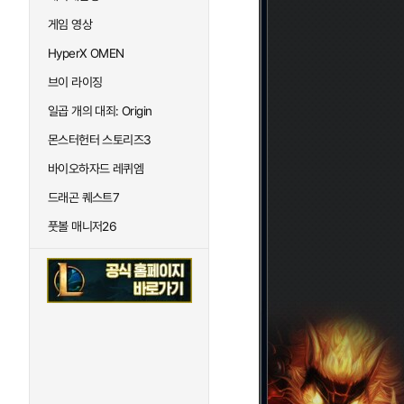
게임 영상
HyperX OMEN
브이 라이징
일곱 개의 대죄: Origin
몬스터헌터 스토리즈3
바이오하자드 레퀴엠
드래곤 퀘스트7
풋볼 매니저26