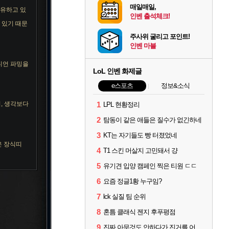
매일매일,
보유하고 있
인벤 출석체크!
고 있기 때문
주사위 굴리고 포인트!
인벤 마블
니언 파밍을
LoL 인벤 화제글
e스포츠
정보&소식
, 생각보다
1
LPL 현황정리
2
탐동이 같은 애들은 질수가 없긴하네
3
KT는 자기들도 빵 터졌었네
은 장식띠
4
T1 스킨 머살지 고민돼서 걍
5
유기견 입양 캠페인 찍은 티원 ㄷㄷ
6
요즘 정글1황 누구임?
7
lck 실질 팀 순위
8
혼틈 클래식 젠지 후푸평점
9
진짜 아무것도 안하다가 진거를 어떻게 쉴드를 치지