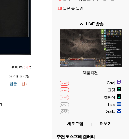
10
일본 롤 멸망
LoL LIVE 방송
코멘트(
247
)
해물파전
2019-10-25
Corejj
LIVE
답글
신고
크캣
LIVE
캡틴잭
LIVE
g
Pray
OFF
Gorilla
OFF
새로고침
더보기
추천 코스프레 갤러리