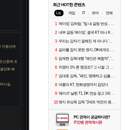
최근 HOT한 콘텐츠
LoL
게임
IT
유머
연예
1
'에이밍' 김하람, "팀 내 갈등 반성... 끝까지 뛰고 싶었다"
2
내부 갈등 '에이밍', 결국 KT 떠나 KRX로...'지우'와 트레이드
3
우리는 갑자기 잘해진 게 아니다 '씨맥' 김대호 감독의 자신감
이 지평선에
4
갈피를 잡지 못한 젠지, DK에게도 0:2 패배
5
임재현 감독대행 "패인은 복합적", '도란' "팀에 과부하 왔다"
 은신중에 조
6
치명타 1% 룬 챙겼죠? 그 시절 그 감성 '롤 클래식' 30일 출시
빙결강화 베
7
김대호 감독, "패인, 명쾌하고 심플...다시 힘낼 수 있어"
전하시길.
8
여름의 KT, 한화생명까지 잡았다
9
'페이즈' 날뛴 T1, DK 연승 끊고 1위 지켜
10
젠지 유상욱 감독 "2세트 역전의 원인...너무 급했다"
PC 견적이 궁금하다면?
IT인벤 견적게시판