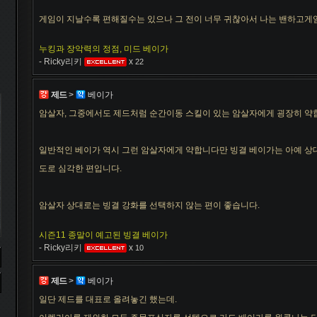
비에고
빅토르
뽀삐
사미라
사이온
사일러스
샤코
게임이 지날수록 편해질수는 있으나 그 전이 너무 귀찮아서 나는 밴하고게
누킹과 장악력의 정점, 미드 베이가
세트
소나
소라카
쉔
쉬바나
스몰더
스웨인
- Ricky리키
x
22
제드
>
베이가
신드라
신지드
쓰레쉬
아리
아무무
아우렐리온 솔
아이번
암살자, 그중에서도 제드처럼 순간이동 스킬이 있는 암살자에게 굉장히 약
일반적인 베이가 역시 그런 암살자에게 약합니다만 빙결 베이가는 아예 상
아트록스
아펠리오스
알리스타
암베사
애니
애니비아
애쉬
도로 심각한 편입니다.
암살자 상대로는 빙결 강화를 선택하지 않는 편이 좋습니다.
오공
오로라
오른
오리아나
올라프
요네
요릭
시즌11 종말이 예고된 빙결 베이가
- Ricky리키
x
10
유나라
유미
이렐리아
이블린
이즈리얼
일라오이
자르반 4세
제드
>
베이가
일단 제드를 대표로 올려놓긴 했는데.