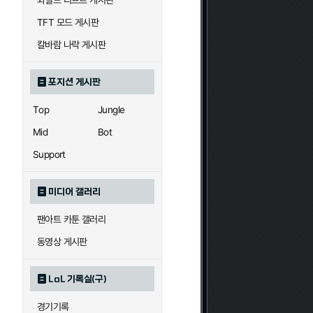
와일드 리프트 게시판
자이라
자크
TFT 모드 게시판
칼바람 나락 게시판
직스
진
포지션 게시판
Top
Jungle
카이사
카직스
Mid
Bot
Support
퀸
크산테
미디어 갤러리
팬아트 카툰 갤러리
트리스타나
트린다미어
동영상 게시판
LoL 기록실(구)
하이머딩거
헤카림
경기기록