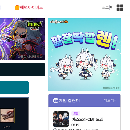
혜택.아이마트
로그인
인
벤
전
체
사
이
트
맵
게임 캘린더
더보기+
모집
아스오라 CBT 모집
08.19
나피리