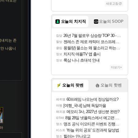
딜이 나오는
새로고침
조이
오늘의 치지직
오늘의 SOOP
카시오페아
26년 7월 팔로우 상승량 TOP 30 - 월간 치지직
잡담
(내지는 존
젠레스 존 제로 캐릭터 코스프레한 꽁주
짤방
풍월량) 물소는 왜 물소라고 하는거야? 아! 그만 ㅋㅋ
 안 나옵니
클립
코르키
치지직 애플TV 앱 출시
정보
룩삼 니니 초대석 안내
정보
더보기+
트런들
오늘의 팟벤
오늘의 핫벤
60프레임 나오는데 정상일까요?
레퀴엠
피즈
[여행_국내] 남해 독일마을
여행
메모리 3사, 2027년 생산분 완판?
해외겜
8월 28일 넷플릭스에서 예고편 공개 예정
GTA6
1
명조 공식 이모티콘 이벤트 진행해봤습니다! 참여부터 추첨까지????
명조
아
'하늘 위의 공포' 도전과제 달성법
비스트
힐러는 안나오고
명조