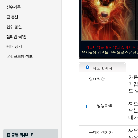
선수기록
팀 통산
선수 통산
챔피언 픽/밴
레더 랭킹
∴
카운터픽은 절대적인 것이 아니
유저들의 의견을 바탕으로 작성된
LoL 프로팀 정보
나도 한마디
카운
잉여력왕
가갑
도 
짜오
냉동마빡
오는
대가
짜오
근데이색기가
공통 커뮤니티
짜오