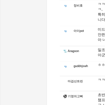
ㅋㅋ
정비호
ㅋ,
특히
니다
미드
아이pot
안
아 
일조격
Aragoon
아군
ㅎ
guddnjswh
ㅋㅋ
마검선트린
초반
기영의고삐
챔프