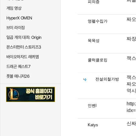
피의증
게임 영상
HyperX OMEN
짜오
영펠수집가
브이 라이징
일곱 개의 대죄: Origin
짜
목목성
몬스터헌터 스토리즈3
바이오하자드 레퀴엠
잭스
쿨럭클로킹
드래곤 퀘스트7
풋볼 매니저26
잭스
전설의철가방
짜오
역시
http
인벤l
idx
신짜
Katys