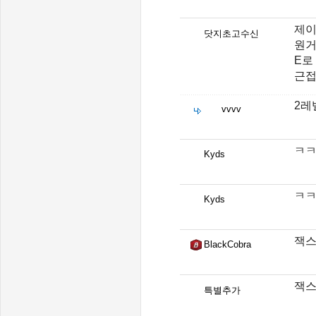
제이
닷지초고수신
원거
E로
근접
2레
vvvv
ㅋ
Kyds
ㅋ
Kyds
잭스
BlackCobra
잭스
특별추가