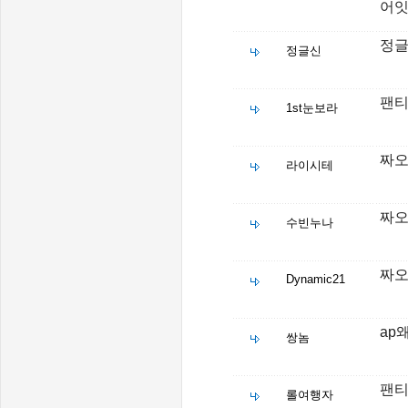
어
정글
정글신
팬
1st눈보라
짜오
라이시테
짜오
수빈누나
짜오
Dynamic21
ap
쌍놈
팬티
롤여행자