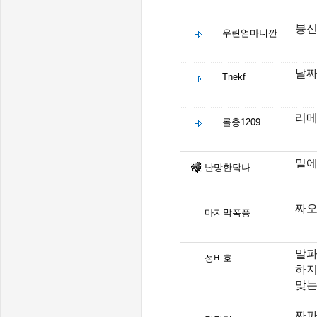
븅신
우린엄마니깐
날짜
Tnekf
리메
롤충1209
밑에
난망한닼나
짜오
마지막폭풍
말파
정비호
하지
맞
짜파