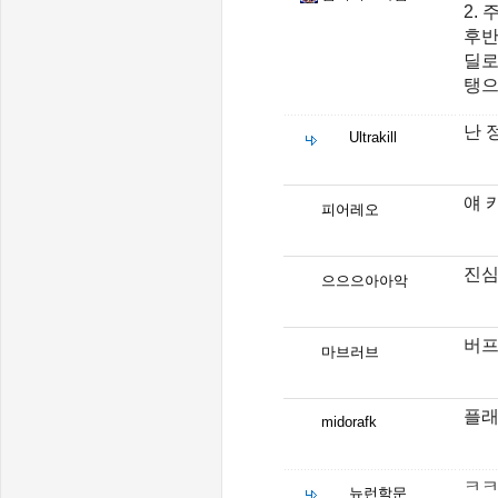
2.
후반
딜로
탱으
난 
Ultrakill
얘 
피어레오
진심
으으으아아악
버
마브러브
플래
midorafk
ㅋ
뉴런학문