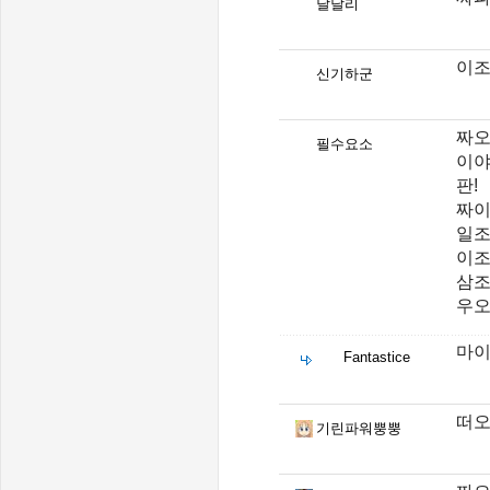
달달리
이조
신기하군
짜오
필수요소
이야
판!
짜이
일조
이조
삼조격
우오
마이
Fantastice
떠오
기린파워뿡뿡