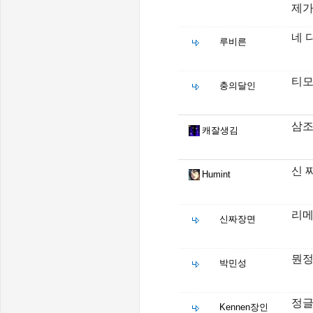
제가
네 
루비른
티모
충의달인
삼조
캐잘생김
신 
Humint
리메
신짜장면
뭔정
박민성
정글
Kennen장인