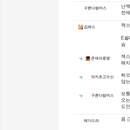
난잭
구른다람머스
전에
잭스
김레스
E쓸
슴
잭스
존재의증명
해
짜오
닷지초고수신
않는
보통
구른다람머스
오는
도안
음 
메가드라