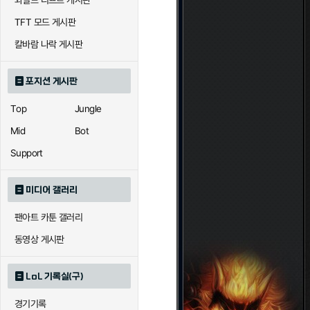
와일드 리프트 게시판
자이라
자크
자
TFT 모드 게시판
칼바람 나락 게시판
직스
진
질리
포지션 게시판
Top
Jungle
카이사
카직스
카타
Mid
Bot
Support
퀸
크산테
클레
미디어 갤러리
팬아트 카툰 갤러리
트리스타나
트린다미어
트위스
동영상 게시판
LoL 기록실(구)
하이머딩거
헤카림
흐웨
경기기록