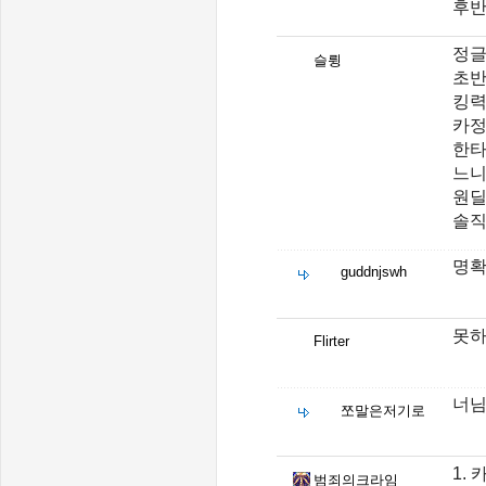
후반
정글
슬륑
초반
킹력
카정
한타
느니
원딜
솔직
명확
guddnjswh
못하
Flirter
너
쪼말은저기로
1.
범죄의크라임