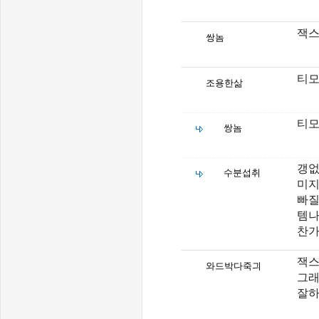
잭스
쌍놈
티모
조용한삶
티모
쌍놈
갱없
수분섭취
미지
빠질
템나
찬가
잭스
와드박다죽긔
그래
잘하