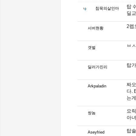
탑 
침묵의살인마
딜교
2렙
서버현황
ㅂ
갯벌
탑가
딜러가진리
짜오
Arkpaladin
다.
는게
요릭
쌍놈
아녀
탑솔
Aseyfried