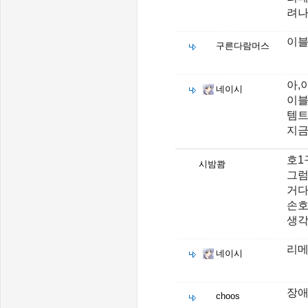
려나.
이
구른다람머스
아,
네이시
이블
템트
지금
호1
시밤쾀
그럼
거다
손호
생
리메
네이시
장애
choos