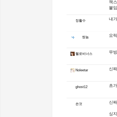
잭스
붙임
내가
정활수
요릭
쌍놈
무빙
헬로비너스
신짜
Noleetar
초가
ghost12
신짜
쓴것
싱지