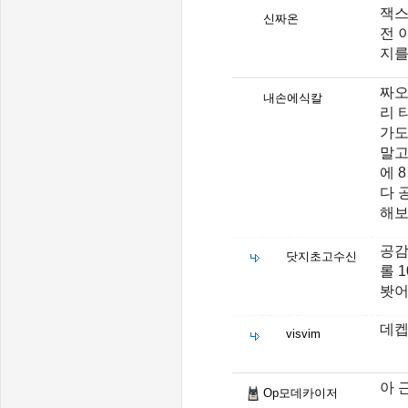
잭스
신짜온
전 
지를
짜오
내손에식칼
리 
가도
말고
에 
다 
해보
공감
닷지초고수신
롤 
봣어
데켑
visvim
아 
Op모데카이저