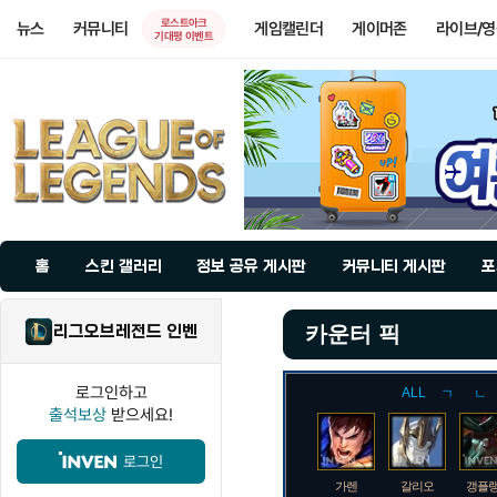
로스트아크
뉴스
커뮤니티
게임캘린더
게이머존
라이브/
기대평 이벤트
홈
스킨 갤러리
정보 공유 게시판
커뮤니티 게시판
포
리그오브레전드 인벤
카운터 픽
로그인하고
ALL
ㄱ
ㄴ
출석보상
받으세요!
로그인
가렌
갈리오
갱플