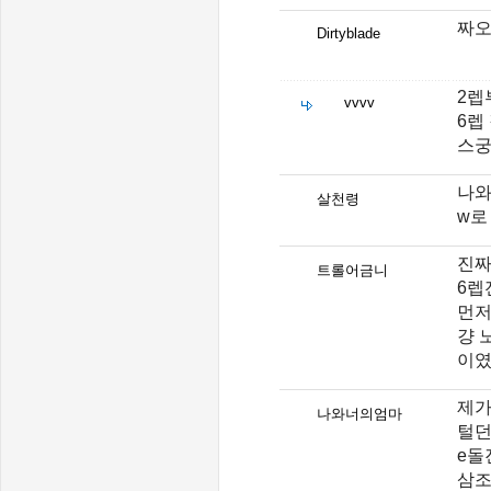
짜오
Dirtyblade
2렙
vvvv
6렙
스궁
나와
살천령
w로
진짜
트롤어금니
6렙
먼저
걍 
이였
제가
나와너의엄마
털
e돌
삼조