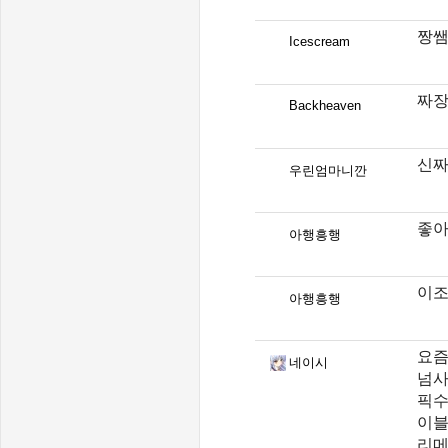
짱
Icescream
짜장
Backheaven
신짜
우린엄마니깐
좋아
아행흥행
이조
아행흥행
요즘
네이시
넘사
픽수
이블
리메