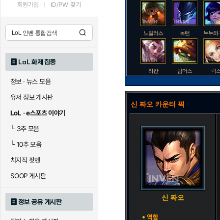
회원가입
ID/PW 찾기
노틸러스
녹턴
누누와
LoL 화제 집중
라칸
람머스
럭
정보 · 뉴스 모음
유저 정보 게시판
신 짜오 카운터 픽
로크
루시안
룰
LoL · e스포츠 이야기
└
3추 모음
└
10추 모음
말자하
말파이트
멜
치지직 팟벤
SOOP 게시판
바이
베이가
베
신 짜오
정보 공유 게시판