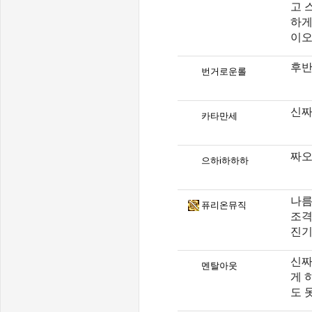
고 
하게
이
후반
번거로운롤
신짜
카타만세
짜오 
으하i하하하
나름
퓨리온뮤직
조격
진기
신짜
멘탈아웃
게 
도 