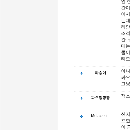
언 
간이
어서
는데
리안
조격
간 
대는
쿨이
티모
아니
보라숭이
짜오
그냥
잭스
짜오짱짱짱
신지
Metalsoul
프한
이 