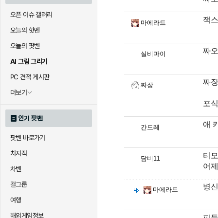
오픈 이슈 갤러리
잭스
마에라드
오늘의 핫벤
오늘의 팟벤
짜오
실비마이
AI 그림 그리기
PC 견적 게시판
짜장
짜장
더보기
포식
인기 팟벤
애 
간드레
팟벤 바로가기
치지직
티모
담비11
어제
차벤
걸그룹
병신
마에라드
여행
해외게임정보
피