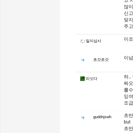
고 
많이
신고
맞지
주고
이조
일이삼사
이넘
초갓초갓
하.
리싯다
짜오
를
잉여
조급
초반
guddnjswh
but
초반