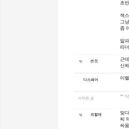
초반
잭스
그냥
좀 
말파
따더
근데
쓴것
신짜
이렐
디스페어
**
삭제된 글
맞다
외할매
찌 
싸움