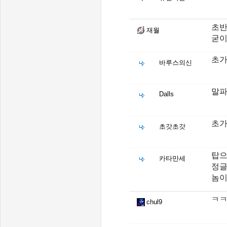
초반
재월
굳이
초가
바루스의신
말파
Dalls
초가
초갓초갓
탑으
카타만세
정글
놈이
ㅋㅋ
chul9