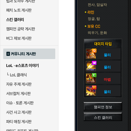
팁과 노하우 게시판
블라디미르
블리츠크랭크
비에
전사, 암살자
패치 노트 게시판
정글, 탑
스킨 갤러리
세라핀
세주아니
세
챔피언 공략 게시판
띄우기, 둔화
버그 제보 게시판
시비르
신 짜오
신드
커뮤니티 게시판
물리
LoL · e스포츠 이야기
물리
아칼리
아크샨
아트
└
LoL 클래식
마법
자유 주제 게시판
에코
엘리스
오
물리
서브컬처 게시판
이슈 · 토론 게시판
챔피언 정보
사건 사고 게시판
우르곳
워윅
유나
스킨 갤러리
파티 매칭 게시판