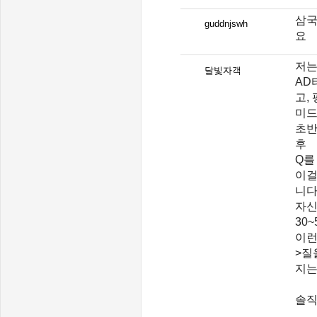
삼국
guddnjswh
요
저는
달빛자객
AD
고,
미드
초반
후
Q를
이걸
니다
자신
30
이런
>질
지는
솔직