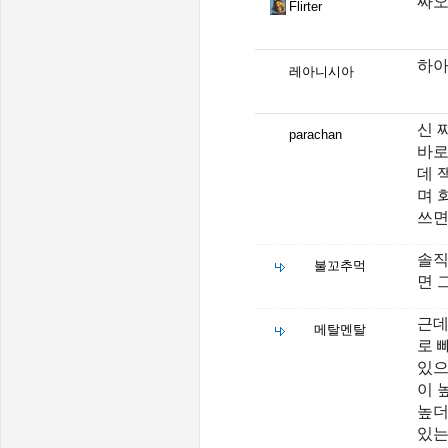
짜오
Flirter
하아.
레아니시아
신 
parachan
바로
데 
며 
쓰면
솔직
불꼬추먹
면 
근데
메탈멘탈
로 
있으
이 
높더
있는