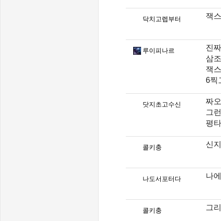
잭스
닥치고렙부터
진짜
루이피나르
삼조
잭스
6찍
짜오
닷지초고수신
그런
평타
신지
콜키충
나에
나도서포터다
그리
콜키충