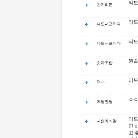
티모
간지리븐
티모
나도서포터다
티모
나도서포터다
뭔솔
숫자조합
티모
Dalls
ㅇㅇ
메탈멘탈
티모
내손에식칼
면 
고 