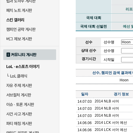
팁과 노하우 게시판
리프
패치 노트 게시판
국제 대회
스킨 갤러리
국제 대회 선발전
예선 
챔피언 공략 게시판
버그 제보 게시판
선수
선수명
상대 선수
선수명
커뮤니티 게시판
경기시간
시작일
LoL · e스포츠 이야기
선수, 챔피언 검색 결과에
└
LoL 클래식
Hoon
자유 주제 게시판
일자
경기 정보
서브컬처 게시판
2014 NLB 서머
14.07.03
이슈 · 토론 게시판
2014 NLB 서머
14.07.03
사건 사고 게시판
2014 NLB 서머
14.07.03
2014 LCK 서머 예선
14.06.06
파티 매칭 게시판
2014 LCK 서머 예선
14.06.06