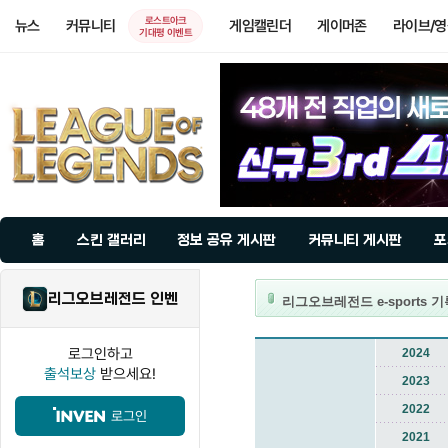
로스트아크
뉴스
커뮤니티
게임캘린더
게이머존
라이브/
기대평 이벤트
홈
스킨 갤러리
정보 공유 게시판
커뮤니티 게시판
포
리그오브레전드 인벤
리그오브레전드 e-sports 
로그인하고
2024
출석보상
받으세요!
2023
2022
로그인
2021