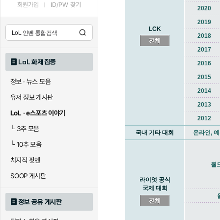
회원가입
ID/PW 찾기
2020
2019
LCK
2018
전체
2017
LoL 화제 집중
2016
2015
정보 · 뉴스 모음
2014
유저 정보 게시판
2013
LoL · e스포츠 이야기
2012
└
3추 모음
국내 기타 대회
온라인, 예
└
10추 모음
치지직 팟벤
월
SOOP 게시판
라이엇 공식
국제 대회
전체
정보 공유 게시판