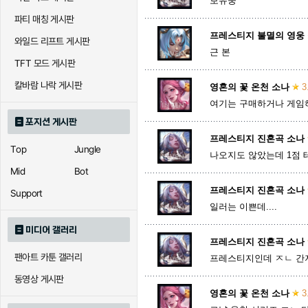
보유중
파티 매칭 게시판
프레스티지 불멸의 영웅
와일드 리프트 게시판
근 본
TFT 모드 게시판
칼바람 나락 게시판
영혼의 꽃 온천 소나
3
여기는 구매하거나 게임
포지션 게시판
프레스티지 진혼곡 소나
Top
Jungle
나오지도 않았는데 1점 
Mid
Bot
프레스티지 진혼곡 소나
Support
일러는 이쁜데....
미디어 갤러리
프레스티지 진혼곡 소나
팬아트 카툰 갤러리
프레스티지인데 ㅈㄴ 간
동영상 게시판
영혼의 꽃 온천 소나
3