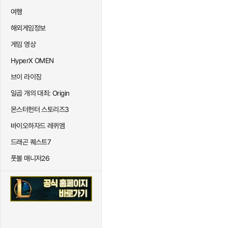
여행
해외게임정보
게임 영상
HyperX OMEN
브이 라이징
일곱 개의 대죄: Origin
몬스터헌터 스토리즈3
바이오하자드 레퀴엠
드래곤 퀘스트7
풋볼 매니저26