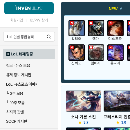
로그인
NEW
ALL
회원가입
ID/PW 찾기
갈리오
렝가
미스 포츈
LoL 화제 집중
신 짜오
암베사
유나라
정보 · 뉴스 모음
유저 정보 게시판
LoL · e스포츠 이야기
└
3추 모음
└
10추 모음
치지직 팟벤
소나 기본 스킨
SOOP 게시판
3.7
3.0