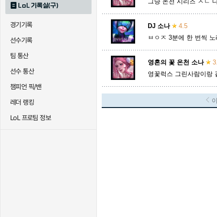
그냥 온천 시리즈 ㅈㄴ 다
LoL 기록실(구)
경기기록
DJ 소나
4.5
ㅂㅇㅈ 3분에 한 번씩 노
선수기록
팀 통산
영혼의 꽃 온천 소나
3
선수 통산
영꽃럭스 그린사람이랑 같
챔피언 픽/밴
레더 랭킹
LoL 프로팀 정보