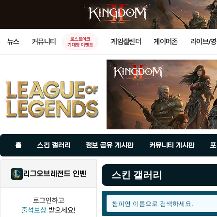
로스트아크
뉴스
커뮤니티
게임캘린더
게이머존
라이브/
기대평 이벤트
홈
스킨 갤러리
정보 공유 게시판
커뮤니티 게시판
포
리그오브레전드 인벤
스킨 갤러리
로그인하고
출석보상
받으세요!