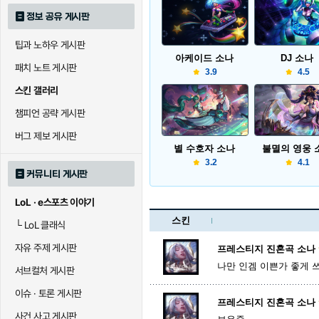
정보 공유 게시판
팁과 노하우 게시판
아케이드 소나
DJ 소나
패치 노트 게시판
3.9
4.5
스킨 갤러리
챔피언 공략 게시판
버그 제보 게시판
별 수호자 소나
불멸의 영웅 
3.2
4.1
커뮤니티 게시판
LoL · e스포츠 이야기
스킨
└
LoL 클래식
자유 주제 게시판
프레스티지 진혼곡 소나
나만 인겜 이쁜가 좋게 
서브컬처 게시판
이슈 · 토론 게시판
프레스티지 진혼곡 소나
사건 사고 게시판