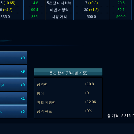
75
(+0.65)
14.8
5초당 마나회복
7
(+0.8)
20.6
28
(+4.2)
99.4
마법 저항력
30
(+1.3)
52.1
335.0
335
사정 거리
500.0
500.0
x9
x9
옵션 합계 (18레벨 기준)
+10.8
공격력
x9
34
+9
방어
x1
+12.06
마법 저항력
+9%
공격 속도
x2
%
총 가격 : 5,316 I