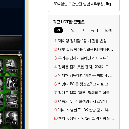
39%할인 구첩반찬 양념고추무침, 1kg, 1개
최근 HOT한 콘텐츠
LoL
게임
IT
유머
연예
1
'에이밍' 김하람, "팀 내 갈등 반성... 끝까지 뛰고 싶었다"
2
내부 갈등 '에이밍', 결국 KT 떠나 KRX로...'지우'와 트레이드
3
우리는 갑자기 잘해진 게 아니다 '씨맥' 김대호 감독의 자신감
4
갈피를 잡지 못한 젠지, DK에게도 0:2 패배
3
0/1
5
임재현 감독대행 "패인은 복합적", '도란' "팀에 과부하 왔다"
6
치명타 1% 룬 챙겼죠? 그 시절 그 감성 '롤 클래식' 30일 출시
1
0/1
7
김대호 감독, "패인, 명쾌하고 심플...다시 힘낼 수 있어"
8
여름의 KT, 한화생명까지 잡았다
3
0/1
9
'페이즈' 날뛴 T1, DK 연승 끊고 1위 지켜
10
젠지 유상욱 감독 "2세트 역전의 원인...너무 급했다"
3
0/2