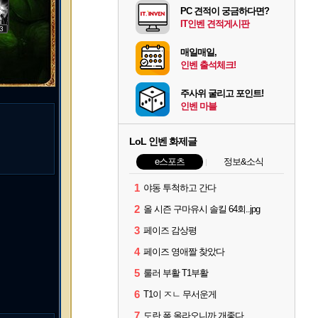
PC 견적이 궁금하다면?
IT인벤 견적게시판
3
매일매일,
인벤 출석체크!
주사위 굴리고 포인트!
인벤 마블
LoL 인벤 화제글
e스포츠
정보&소식
1
야동 투척하고 간다
2
올 시즌 구마유시 솔킬 64회..jpg
3
페이즈 감상평
4
페이즈 영애짤 찾았다
5
룰러 부활 T1부활
6
T1이 ㅈㄴ 무서운게
7
도란 폼 올라오니까 개좋다