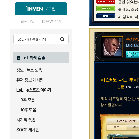
글만 읽었는데
로그인
좋네요. 조금
제 생각에 이
회원가입
ID/PW 찾기
루시안
Lucian,
LoL 화제 집중
정보 · 뉴스 모음
시즌5도 나는 루
유저 정보 게시판
- 긴문
(2015-0
LoL · e스포츠 이야기
계속 너프당하지만 난 
└
3추 모음
함께할겁니다.
└
10추 모음
치지직 팟벤
SOOP 게시판