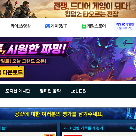
X
최대 90% 할인
라이브/영상
게이밍/IT
게임스토어
8월 프로모션
포지션 게시판
챔피언 공략
LoL DB
가는?
리그 인벤 가족들의 평가
투표