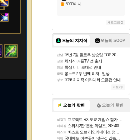
5000이니
새로고침
오늘의 치지직
오늘의 SOOP
26년 7월 팔로우 상승량 TOP 30 - 월간 치지직
잡담
치지직 애플TV 앱 출시
정보
룩삼 니니 초대석 안내
정보
봉누도2 두 번째 티저 - 일상
클립
2026 치지직 이리대회 오픈컵 안내
정보
더보기+
오늘의 팟벤
오늘의 핫벤
프로젝트 RX 도쿄 게임쇼 참가 결정
섭컬겜
스위치2판 ‘몬헌 와일즈’, 30~40fps 목표 추정
해외겜
비스트 오브 리인카네이션 정보/공략글 모음
비스트
국내에도 이쁜곳이 많은것 같습니다
여행