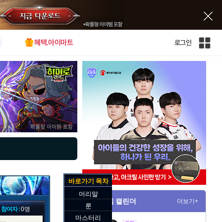
혜택.아이마트
로그인
인
벤
전
체
사
이
트
맵
바로가기 목차
머리말
게임 캘린더
더보기+
룬
 참여자 :
0명
마스터리