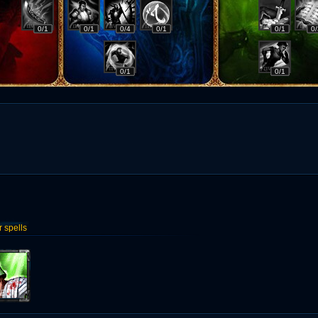
0/1
0/1
0/4
0/1
0/1
0/
0/1
0/1
spells