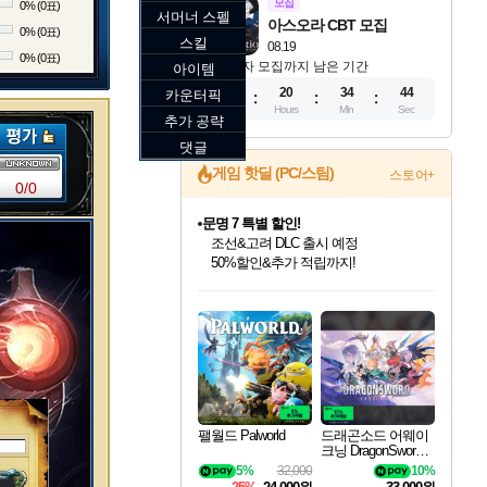
모집
0% (0표)
서머너 스펠
아스오라 CBT 모집
0% (0표)
스킬
08.19
0% (0표)
참가자 모집까지 남은 기간
아이템
11
20
34
43
카운터픽
Days
Hours
Min
Sec
추가 공략
댓글
게임 핫딜 (PC/스팀)
스토어+
0/0
문명 7 특별 할인!
조선&고려 DLC 출시 예정
50%할인&추가 적립까지!
인벤게임즈 8월 특별 할인!
드래곤소드: 어웨이크닝 입점!
마블 투혼 파이팅 소울즈 정식출시!
귀무자: 검의 길 예약 판매 중!
비스트 오브 리인카네이션 정식 출시!
커세어 코브 출시 기념 할인!
더 렐릭 퍼스트 가디언 정식 출시
베데스다 40주년 기념 할인 중!
캡콤 프렌차이즈 할인 진행 중!
캡콤 일부 상품 상시 할인
스타워즈 은하계 레이서
로블록스 기프트 카드 공식 입점
인기 퍼블리셔 모음!
스팀으로 만나는 드래곤소드!
마블 히어로 총 출동&화려한 격투!
10% 할인과
게임프릭 신작 IP
해적'섬'을 발전시키자!
설화x하드코어 액션!
베데스다의 명작들을
몬헌, 바하 등 인기 IP를
몬헌 와일즈 & 드래곤즈 도그마2
인벤게임즈에서 10% 추가 적립
Robux를 가장 안전하고
최대 90% 할인가를 만나보세요!
네이버혜택과 함께 만나보세요!
네이버 포인트 혜택까지!
이니&베니 혜택까지!
네이버 혜택가와 함께 예약하세요!
할인&네이버혜택으로 만나보세요!
네이버페이 혜택과 만나보세요!
40주년 프로모션으로 만나보세요!
할인가에 만나보세요!
일부 에디션 상시 할인!
혜택으로 예약 판매 중
편안하게 충전하세요
팰월드 Palworld
드래곤소드 어웨이
크닝 DragonSword A
wakening
5%
32,000
10%