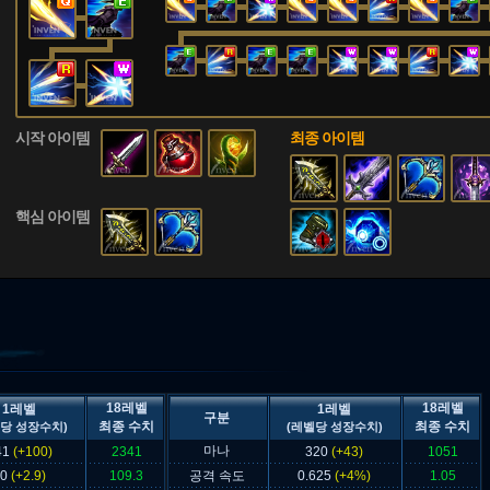
시작 아이템
최종 아이템
핵심 아이템
18레벨
18레벨
1레벨
1레벨
구분
최종 수치
최종 수치
당 성장수치)
(레벨당 성장수치)
마나
41
(+100)
2341
320
(+43)
1051
60
(+2.9)
109.3
공격 속도
0.625
(+4%)
1.05