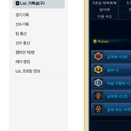
5초당 체력회복
3.
LoL 기록실(구)
방어력
경기기록
이동 속도
선수기록
팀 통산
룬
Runes
선수 통산
챔피언 픽/밴
공격력 +0.95
레더 랭킹
방어 +1
LoL 프로팀 정보
마법 저항력 +1.
공격력 +2.25
공격 속도 +4.5