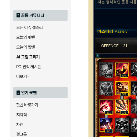
저는 정석적인 룬을 사
공통 커뮤니티
오픈 이슈 갤러리
마스터리
Mastery
오늘의 핫벤
OFFENCE
21
오늘의 팟벤
AI 그림 그리기
PC 견적 게시판
더보기
0/1
4/4
인기 팟벤
0/1
3/3
팟벤 바로가기
1/1
1/1
치지직
차벤
1/1
0/3
걸그룹