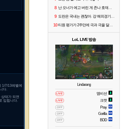
8
난 오너가 에고 버린 게 존나 호재라고 봄
9
도란은 국내는 괜찮아. 걍 해외경기가 개 쓰레기라 그래
10
티원 평가가 2주만에 극과 극을 달리고 있네
LoL LIVE 방송
Lindarang
1/7/13레벨에
니다.
앰비션
LIVE
가 상태가 되면
크캣
로 입힙니다.
LIVE
Pray
OFF
Gorilla
OFF
BDD
OFF