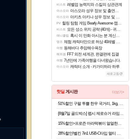
레벨업 능력치와 스킬의 상관관계
비스트
아스오라 성우 정보 및 출연작 모음
아스오라
아키츠 아키나 성우 정보 및 주요 필모
아스오라
힐링 탐험 게임 Bearly Awesome 챕터 1 트레일러
PV
모든 성소 위치 공략 (40개) - 귀환한 영혼 도전과제
비스트
혹시 이 만화 아시는 분 계신가요
애니클립
체험 캐릭터만으로 허상 40레벨 하이와티아 5분 컷!｜에이메스·린네·모니에 명함
명조
동해바다 추암해수욕장
여행
FF7 외전 세계관, 완결편에 집결
해외겜
7년만에 가족여행을 다녀왔습니다.
여행
캐릭터 소개 - 카가미하라 하루
아스오라
새로고침
핫딜
게시판
더보기+
51%할인 구팔 투쁠 한우 국거리, 1kg, 1개
[8월7일 골드박스] 펩시 제로슈거 라임향 무라벨, 300ml, 20개
P
15%할인>프로즌 마라떡볶이 얼얼한맛, 440g, 2개
28%할인!벨킨 7in1 USB-C타입 멀티 허브 AVC009 맥북 에어 프로 M5 갤럭시북6 아이패드 윈도우 노트북 호환