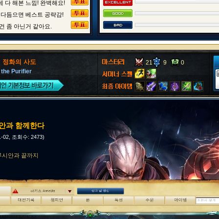
 다 해본 느낌! 완벽해요!
 다듬으면 베스트 공략감!
건 좀 아닌거 같아요.
, 정화의 사도
21
9
0
 the Purifier
시안과 함께한다
1-02, 조회수: 2473)
루시안과 끝까지