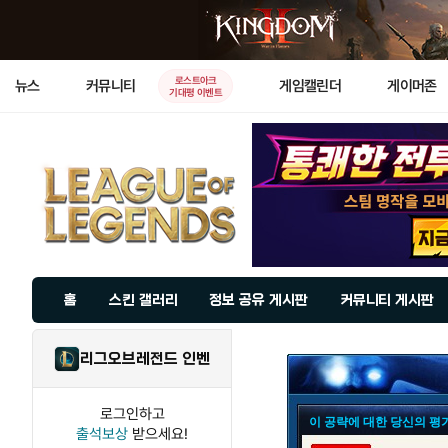
로스트아크
뉴스
커뮤니티
게임캘린더
게이머존
기대평 이벤트
홈
스킨 갤러리
정보 공유 게시판
커뮤니티 게시판
리그오브레전드 인벤
로그인하고
이 공략에 대한 당신의 평
출석보상
받으세요!