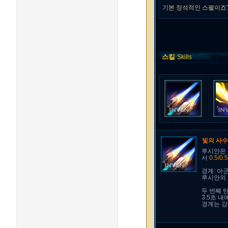
기본 정석적인 스펠이죠
스킬
Skills
빛의 사
루시안은 
서
0.5/0
경계: 아
루시안의 
두 번째 
3.5초 
경계는 강