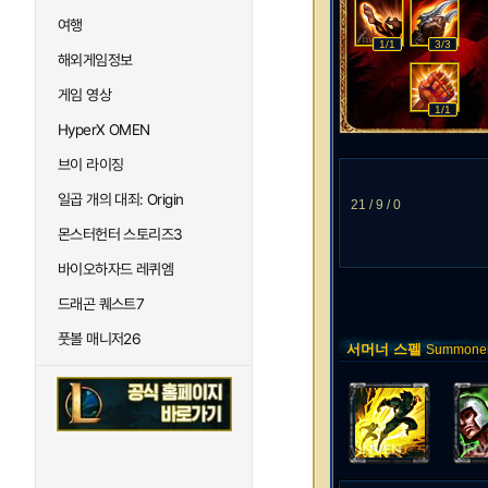
여행
1/1
3/3
해외게임정보
게임 영상
1/1
HyperX OMEN
브이 라이징
일곱 개의 대죄: Origin
21 / 9 / 0
몬스터헌터 스토리즈3
바이오하자드 레퀴엠
드래곤 퀘스트7
풋볼 매니저26
서머너 스펠
Summoner 