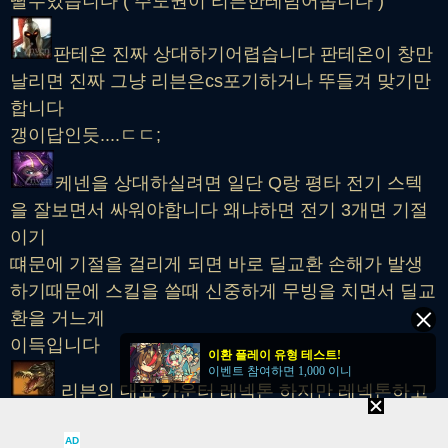
딸수있습니다 ( 주도권이 리븐한테넘어옵니다 )
판테온 진짜 상대하기어렵습니다 판테온이 창만
날리면 진짜 그냥 리븐은cs포기하거나 뚜들겨 맞기만
합니다
갱이답인듯....ㄷㄷ;
케넨을 상대하실려면 일단 Q랑 평타 전기 스텍
을 잘보면서 싸워야합니다 왜냐하면 전기 3개면 기절
이기
떄문에 기절을 걸리게 되면 바로 딜교환 손해가 발생
하기때문에 스킬을 쓸때 신중하게 무빙을 치면서 딜교
환을 거느게
이득입니다
이환 플레이 유형 테스트!
이벤트 참여하면 1,000 이니
리븐의 대표 카운터 레넥톤 하지만 레넥톤하고
리븐하고는 1킬싸움입니다 누가 먼저 1킬을 따는냐
AD
안따는냐 만약 리븐이 1킬을 따게되면 레넥톤이집니