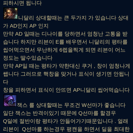
피하시면 됩니다
니달리 상대할때는 큰 두가지 가 있습니다 상대
가 AD인지 AP 인지
만약 AD 일때는 디나이를 당하면서 엄청난 고통을 받
습니다 하지만 리븐이 E를 배우면서 니달리의 평타를
씹어먹으면서 무난하게 6렙을찍게 되면 리븐이 어느
정도는 딸수있습니다
만약 AP일 때는 평타가 약한대신 쿠거 , 창이 엄청나게
쌥니다 그러므로 핵창을 맞거나 표식이 생기면 안됩니
다
창을 피하면서 표식이 안뜨면 AP니달리 씹어먹습니다
잭스 를 상대할때는 무조건 W선마가 좋습니다
일단 잭스는 반격이있기 때문에 Q선마를 할경우
Q딜에 절반이랑 평타가 안들어가기때문입니다 . 얼래
리븐이 Q선마를 하는경우 평캔을 하면서 딜을 최대한