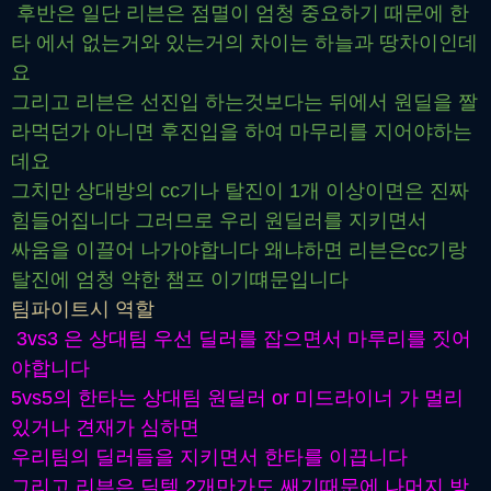
후반은 일단 리븐은 점멸이 엄청 중요하기 때문에 한
타 에서 없는거와 있는거의 차이는 하늘과 땅차이인데
요
그리고 리븐은 선진입 하는것보다는 뒤에서 원딜을 짤
라먹던가 아니면 후진입을 하여 마무리를 지어야하는
데요
그치만 상대방의 cc기나 탈진이 1개 이상이면은 진짜
힘들어집니다 그러므로 우리 원딜러를 지키면서
싸움을 이끌어 나가야합니다 왜냐하면 리븐은cc기랑
탈진에 엄청 약한 챔프 이기떄문입니다
팀파이트시 역할
3vs3 은 상대팀 우선 딜러를 잡으면서 마루리를 짓어
야합니다
5vs5의 한타는 상대팀 원딜러 or 미드라이너 가 멀리
있거나 견재가 심하면
우리팀의 딜러들을 지키면서 한타를 이끕니다
그리고 리븐은 딜템 2개만가도 쌔기때문에 나머지 방