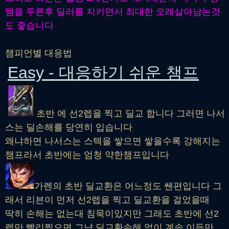
템을 두른후 딜러를 지키면서 최대한 오래살아남는것
도 좋습니다
챔피언별 대응법
Easy - 대응하기 쉬운 챔프
초반 에 선2렙을 찍고 딜교 합니다 그러면 나서
스는 딜손해를 당연히 입습니다
왜냐하면 나서스는 스텍을 쌓으면 쌓을수록 강해지는
챔프라서 초반에는 엄청 약한챔프입니다
가렌의 초반 딜교환은 어느정도 쌘편입니다 그
래서 리븐이 먼저 선2렙을 찍고 딜교환을 걸었을때
딱히 손해는 없는대 침묵이있지만 그래도 초반에 선2
렙만 빨리찍으면 그냥 딜교환손해 없이 계속 이득만