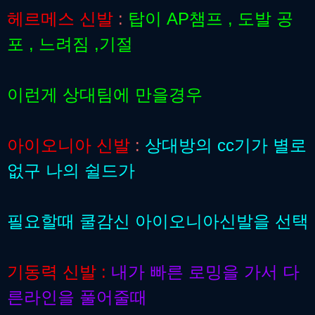
헤르메스 신발
:
탑이 AP챔프 , 도발 공
포 , 느려짐 ,기절
이런게 상대팀에 만을경우
아이오니아 신발
:
상대방의 cc기가 별로
없구 나의 쉴드가
필요할때 쿨감신 아이오니아신발을 선택
기동력 신발 :
내가 빠른 로밍을 가서 다
른라인을 풀어줄때