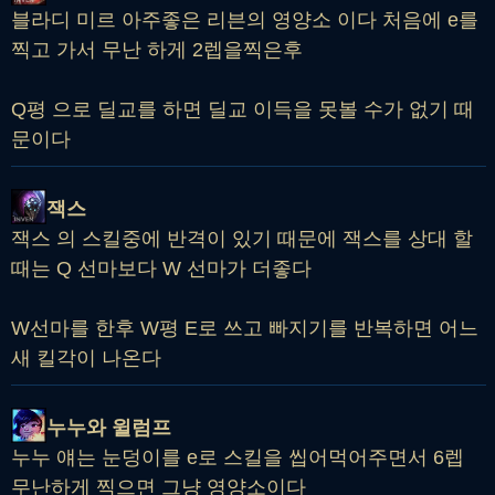
블라디 미르 아주좋은 리븐의 영양소 이다 처음에 e를
찍고 가서 무난 하게 2렙을찍은후
Q평 으로 딜교를 하면 딜교 이득을 못볼 수가 없기 때
문이다
잭스
잭스 의 스킬중에 반격이 있기 때문에 잭스를 상대 할
때는 Q 선마보다 W 선마가 더좋다
W선마를 한후 W평 E로 쓰고 빠지기를 반복하면 어느
새 킬각이 나온다
누누와 윌럼프
누누 얘는 눈덩이를 e로 스킬을 씹어먹어주면서 6렙
무난하게 찍으면 그냥 영양소이다