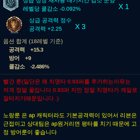
상급 성장 재사용 대기시간 감소 문양
X 1
레벨당 쿨감소 -0.092%
상급 공격력 정수
X 3
공격력 +2.25
옵션 합계 (18레벨 기준)
공격력
+15.3
방어
+9
쿨감소
-2.486%
빨간 룬(일단은 왜 치명타 0.93퍼를 추가하는이유는
저게 정말 꿀입니다 0.93퍼 지만 정말 치명타가 깨알로
잘터지기
때문입니다 .)
노랑룬 은 ap 캐릭터라도 기본공격력이 있어서 리븐은
근접이고 상대팀은 ap원거리면
평타를 치기 때문에 고
정 방어룬이 좋습니다