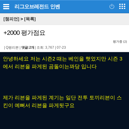
리그오브레전드
인벤
[챔피언]
>
[목록]
+2000 평가점요
평가중 (
)
2
|
Q평리쁜
|
댓글: 2개
|
조회: 3,767
|
07-23
안녕하세요 저는 시즌2 때는 베인을 햇었지만 시즌 3
에서 리븐을 파게된 곰돌이는꽈당 입니다
제가 리븐을 파게된 계기는 일단 전투 토끼리븐이 스
킨이 예뻐서 리븐을 파게됫구요