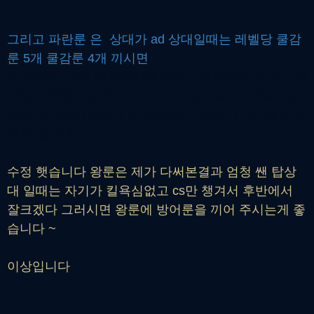
그리고 파란룬 은 상대가 ad 상대일때는 레벨당 쿨감
룬 5개 쿨감룬 4개 끼시면
총 쿨감은 10퍼 이상이기때문에 아이오니아 를 무조건
신발로 뽑아주시면 25% >>>> 특성 5%>>>30%가되
므로 야만까지가시면 >>>>쿨감은 40%가 되기때문에
엄청 좋습니다
수정 햇습니다 왕룬은 제가 다써본결과 엄청 쌘 탑상
대 일때는 자기가 킬욕심없고 cs만 챙겨서 후반에서
잘크겠다 그러시면 왕룬에 방어룬을 끼어 주시는게 좋
습니다 ~
이상입니다