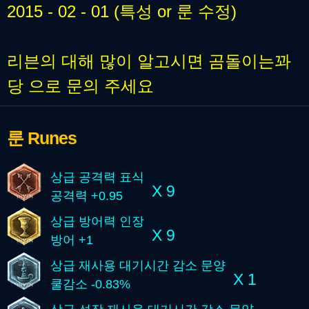
2015 - 02 - 01 (특성 or 룬 수정)
리븐의 대해 많이 알고시면 곰돌이는꽈
당 으로 문의 주세요
룬
Runes
상급 공격력 표식
X 9
공격력 +0.95
상급 방어력 인장
X 9
방어 +1
상급 재사용 대기시간 감소 문양
X 1
쿨감소 -0.83%