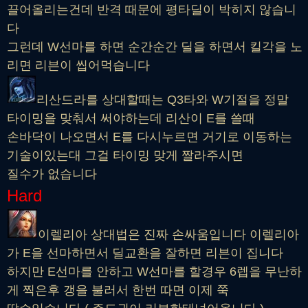
끌어올리는건데 반격 때문에 평타딜이 박히지 않습니
다
그런데 W선마를 하면 순간순간 딜을 하면서 킬각을 노
리면 리븐이 씹어먹습니다
리산드라를 상대할때는 Q3타와 W기절을 정말
타이밍을 맞춰서 써야하는데 리산이 E를 쓸때
손바닥이 나오면서 E를 다시누르면 거기로 이동하는
기술이있는대 그걸 타이밍 맞게 짤라주시면
질수가 없습니다
Hard
이렐리아 상대법은 진짜 손싸움입니다 이렐리아
가 E을 선마하면서 딜교환을 잘하면 리븐이 집니다
하지만 E선마를 안하고 W선마를 할경우 6렙을 무난하
게 찍은후 갱을 불러서 한번 따면 이제 쭉