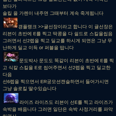
보다가
솔킬 을 가렌이 내주면 그때부터 계속 죽게됩니다
갱플랭크 >>귤선장이라고 합니다 이 귤선장은
리븐이 초반에 E를 찍고 딱콩을 다 쉴드로 스킬을씹음
그러면서 선2렙을 찍고 딜교를 하시게 되면은 그냥 무
난하게 딜교 이득 or 퍼블을 땁니다
문도박사 문도도 똑같이 리븐이 초반에 E를 찍
고 식칼 스킬을 E로 씹어주면서 선2렙을 찍고 딜교한
다음
선6렙을 찍으면서 ER궁모션캔슬하면서 들어가시면
그냥 솔로킬 딸수있습니다
라이즈 라이즈도 리븐이 선E를 찍고 라이즈가
속박을 배웁니다 그러면 일단은 속박 사정거리를 파악