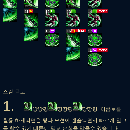
11
12
13
14
15
16
17
18
스킬 콤보
1.
땅땅평
땅땅평
땅땅평 이콤보를
활용 하게되면은 평타 모션이 캔슬되면서 빠르게 딜교
를 할수 있기 때문에 딜교 손실을 막을수 있습니다