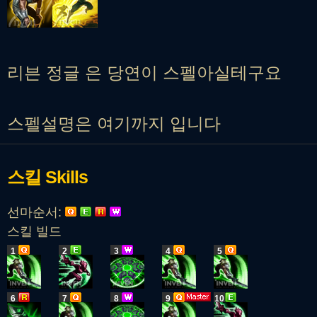
리븐 정글 은 당연이 스펠아실테구요
스펠설명은 여기까지 입니다
스킬
Skills
선마순서:
스킬 빌드
1
2
3
4
5
6
7
8
9
10