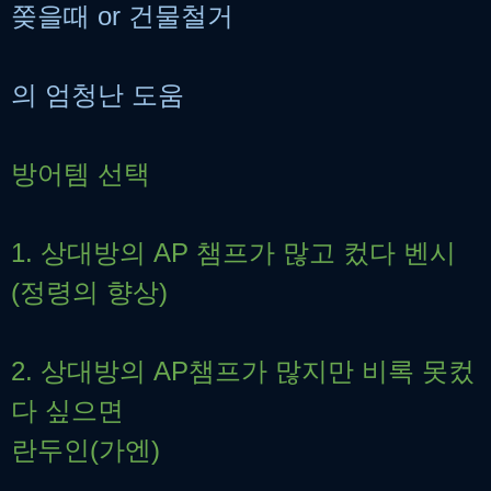
쫒을때 or 건물철거
의 엄청난 도움
방어템 선택
1. 상대방의 AP 챔프가 많고 컸다 벤시
(정령의 향상)
2. 상대방의 AP챔프가 많지만 비록 못컸
다 싶으면
란두인(가엔)