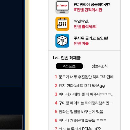
PC 견적이 궁금하다면?
IT인벤 견적게시판
매일매일,
인벤 출석체크!
주사위 굴리고 포인트!
인벤 마블
LoL 인벤 화제글
e스포츠
정보&소식
1
문도가 너무 후진입만 하려고하던데
2
젠지 한화 3세트 경기 딜량..jpg
3
쉬바나가 대체 뭘 더 해주냐ㅋㅋㅋㅋㅋㅋ
4
구마랑 페이커는 티어정리챔하면 안됨
5
한화는 정글을 바꾸는게 맞음
6
쉬바나 개좋은데 알못들 ㅋㅋㅋ
7
와 오늘 룰러가 POM이야??