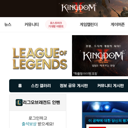
로스트아크
뉴스
커뮤니티
게임캘린더
게이머존
기대평 이벤트
홈
스킨 갤러리
정보 공유 게시판
커뮤니티 게시판
리그오브레전드 인벤
로그인하고
이 공략에 대한 당신의 평
출석보상
받으세요!