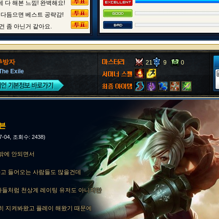
 다 해본 느낌! 완벽해요!
 다듬으면 베스트 공략감!
건 좀 아닌거 같아요.
추방자
21
9
0
The Exile
리븐
07-04, 조회수: 2438)
5밖에 안되면서
고 들어오는 사람들도 많을건데
가들처럼 천상계 레이팅 유저도 아니지만
히 지켜봐왔고 플레이 해왔기 때문에