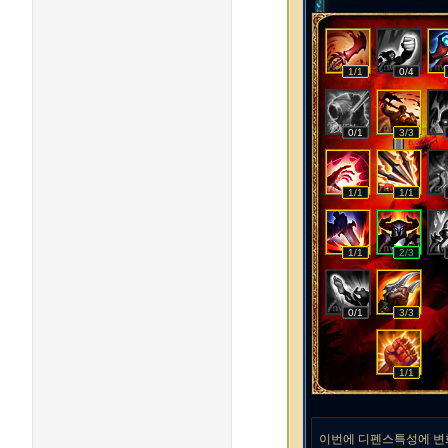
1/1
0/4
0/1
3/3
1/1
1/1
1/1
2/3
0/1
3/3
1/1
이번에 디펜스특성에 변화