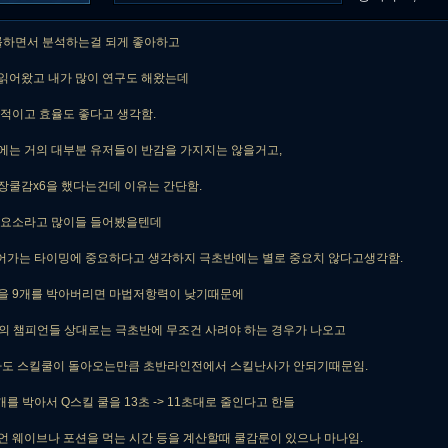
 롤하면서 분석하는걸 되게 좋아하고
읽어왔고 내가 많이 연구도 해왔는데
적이고 효율도 좋다고 생각함.
에는 거의 대부분 유저들이 반감을 가지지는 않을거고,
장쿨감x6을 했다는건데 이유는 간단함.
 요소라고 많이들 들어봤을텐데
넘어가는 타이밍에 중요하다고 생각하지 극초반에는 별로 중요치 않다고생각함.
을 9개를 박아버리면 마법저항력이 낮기때문에
의 챔피언들 상대로는 극초반에 무조건 사려야 하는 경우가 나오고
라도 스킬쿨이 돌아오는만큼 초반라인전에서 스킬난사가 안되기때문임.
를 박아서 Q스킬 쿨을 13초 -> 11초대로 줄인다고 한들
 웨이브나 포션을 먹는 시간 등을 계산할때 쿨감룬이 있으나 마나임.