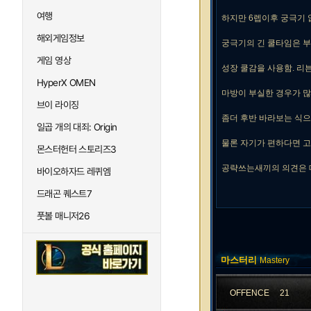
여행
하지만 6렙이후 궁극기 
해외게임정보
궁극기의 긴 쿨타임은 부
게임 영상
성장 쿨감을 사용함. 리
HyperX OMEN
마방이 부실한 경우가 많
브이 라이징
좀더 후반 바라보는 식으
일곱 개의 대죄: Origin
물론 자기가 편하다면 
몬스터헌터 스토리즈3
공략쓰는새끼의 의견은 
바이오하자드 레퀴엠
드래곤 퀘스트7
풋볼 매니저26
마스터리
Mastery
OFFENCE
21