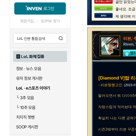
글만 읽었는데
로그인
좋네요. 조금
제 생각에 이
회원가입
ID/PW 찾기
리븐, 
Riven, 
LoL 화제 집중
정보 · 뉴스 모음
[Diamond V]탑 
유저 정보 게시판
- 리븐짱짱고인
(2015-
LoL · e스포츠 이야기
들어오면서 뭐 다이아
└
3추 모음
자랑스럽게 적어놨대 하
└
10추 모음
치지직 팟벤
확실히 나는 다른 공략
SOOP 게시판
시즌2때부터 리븐 꾸준