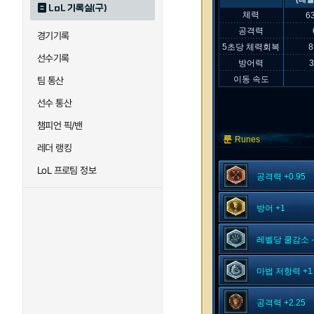
LoL 기록실(구)
체력
6
공격력
경기기록
5초당 체력회복
8
선수기록
방어력
이동 속도
팀 통산
선수 통산
챔피언 픽/밴
룬
Runes
레더 랭킹
LoL 프로팀 정보
공격력 +0.95
방어 +1
레벨당 쿨감소 -
마법 저항력 +1.
공격력 +2.25