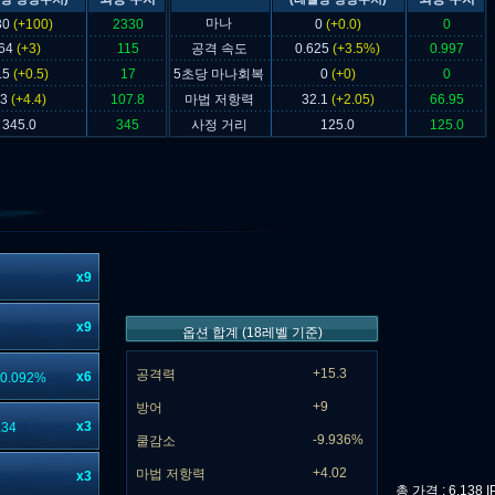
마나
30
(+100)
2330
0
(+0.0)
0
64
(+3)
115
공격 속도
0.625
(+3.5%)
0.997
.5
(+0.5)
17
5초당 마나회복
0
(+0)
0
33
(+4.4)
107.8
마법 저항력
32.1
(+2.05)
66.95
345.0
345
사정 거리
125.0
125.0
x9
x9
옵션 합계 (18레벨 기준)
+15.3
공격력
x6
0.092%
+9
방어
x3
34
-9.936%
쿨감소
+4.02
마법 저항력
x3
총 가격 : 6,138 I