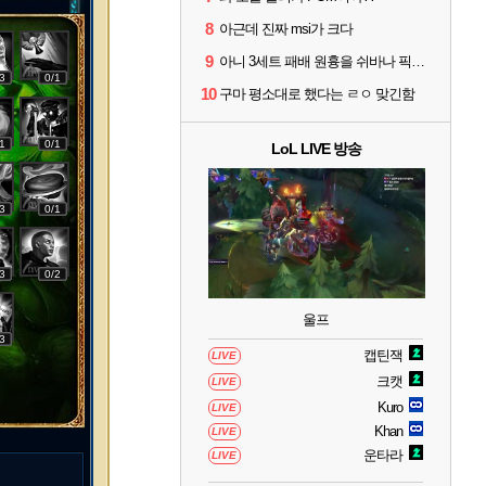
8
아근데 진짜 msi가 크다
9
아니 3세트 패배 원흉을 쉬바나 픽타령 하고있네
3
0/1
10
구마 평소대로 했다는 ㄹㅇ 맞긴함
1
0/1
LoL LIVE 방송
3
0/1
3
0/2
울프
3
캡틴잭
LIVE
크캣
LIVE
Kuro
LIVE
Khan
LIVE
운타라
LIVE