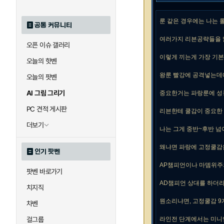
룬 같은 경우에는 나는
공통 커뮤니티
여러가지 리븐공략들을 
오픈 이슈 갤러리
이렇게 끼는게 가장 기본
오늘의 핫벤
왕룬 빨강에 공격넣는데
오늘의 팟벤
AI 그림 그리기
중요한거는 파랑룬에 성
PC 견적 게시판
리븐한테 쿨감이 중요한
더보기
나는 그게 중반~후반 
왜냐면 파랑에 고정쿨감
인기 팟벤
AP챔피언이나 마뎀위주
팟벤 바로가기
AD챔피언 상대를 하더
치지직
뭔소리냐면, 고정쿨감 9개
차벤
걸그룹
라인전 단계에서는 미니언