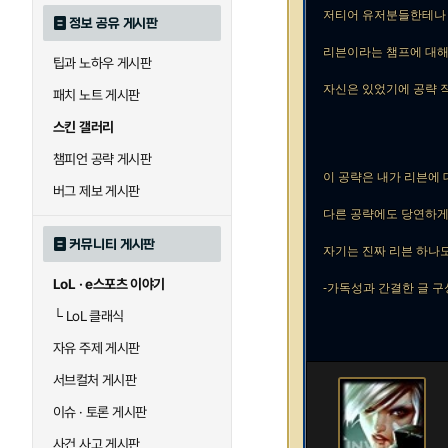
저티어 유저분들한테나
정보 공유 게시판
리븐이라는 챔프에 대해
팁과 노하우 게시판
자신은 있었기에 공략 
패치 노트 게시판
스킨 갤러리
챔피언 공략 게시판
이 공략은 내가 리븐에 
버그 제보 게시판
다른 공략에도 당연하게
커뮤니티 게시판
자기는 진짜 리븐 하나
LoL · e스포츠 이야기
-가독성과 간결한 글 
└
LoL 클래식
자유 주제 게시판
서브컬처 게시판
이슈 · 토론 게시판
사건 사고 게시판