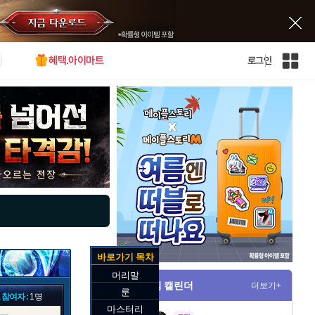
혜택.아이마트
로그인
인
벤
전
체
사
이
트
맵
바로가기 목차
머리말
게임 캘린더
더보기+
룬
 참여자 :
1명
마스터리