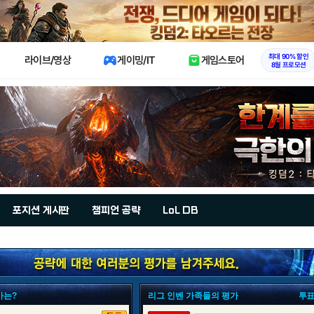
X
최대 90% 할인
라이브/영상
게이밍/IT
게임스토어
8월 프로모션
포지션 게시판
챔피언 공략
LoL DB
가는?
리그 인벤 가족들의 평가
투표