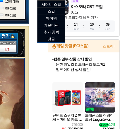
모집
100% (1표)
서머너 스펠
아스오라 CBT 모집
0% (0표)
스킬
08.19
0% (0표)
참가자 모집까지 남은 기간
아이템
12
14
10
38
카운터픽
Days
Hours
Min
Sec
추가 공략
댓글
게임 핫딜 (PC/스팀)
스토어+
1/1
캡콤 일부 상품 상시 할인
몬헌 와일즈 & 드래곤즈 도그마2
일부 에디션 상시 할인!
인벤게임즈 8월 특별 할인!
드래곤소드: 어웨이크닝 입점!
문명 7 특별 할인!
귀무자: 검의 길 예약 판매 중!
비스트 오브 리인카네이션 정식 출시!
커세어 코브 출시 기념 할인!
더 렐릭 퍼스트 가디언 정식 출시
베데스다 40주년 기념 할인 중!
마블 투혼 파이팅 소울즈 예약 판매 중!
캡콤 프렌차이즈 할인 진행 중!
스타워즈 은하계 레이서
로블록스 기프트 카드 공식 입점
인기 퍼블리셔 모음!
스팀으로 만나는 드래곤소드!
조선&고려 DLC 출시 예정
10% 할인과
게임프릭 신작 IP
해적'섬'을 발전시키자!
설화x하드코어 액션!
베데스다의 명작들을
마블 히어로 총 출동&화려한 격투!
몬헌, 바하 등 인기 IP를
인벤게임즈에서 10% 추가 적립
Robux를 가장 안전하고
최대 90% 할인가를 만나보세요!
네이버혜택과 함께 만나보세요!
50%할인&추가 적립까지!
이니&베니 혜택까지!
네이버 혜택가와 함께 예약하세요!
할인&네이버혜택으로 만나보세요!
네이버페이 혜택과 만나보세요!
40주년 프로모션으로 만나보세요!
네이버 포인트 혜택까지!
할인가에 만나보세요!
혜택으로 예약 판매 중
편안하게 충전하세요
닌텐도 스위치 2 본
드래곤소드 어웨이
체 + 마리오 카트 월
크닝 DragonSword A
드
wakening
746,000
10%