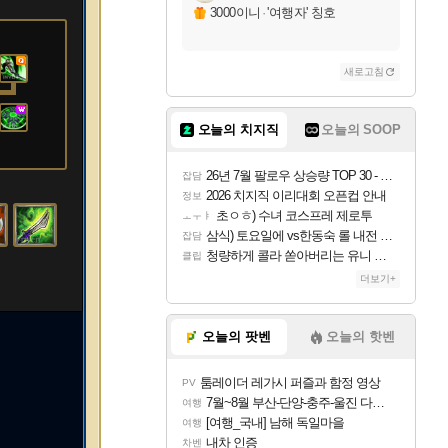
3000이니
·
'여행자' 칭호
새로고침
오늘의 치지직
오늘의 SOOP
26년 7월 팔로우 상승량 TOP 30 - 월간 치지직
잡담
2026 치지직 이리대회 오픈컵 안내
정보
초ㅇㅎ) 수녀 코스프레 제로투
ㅗㅜㅑ
삼식) 토요일에 vs한동숙 롤 내전 예정
잡담
청량하게 콜라 쏟아버리는 유니 ㅋㅋㅋ
클립
더보기+
오늘의 팟벤
오늘의 핫벤
툼레이더 레가시 퍼즐과 함정 영상
PV
7월~8월 부산-단양-충주-울진 다녀왔어요~
여행
[여행_국내] 남해 독일마을
여행
내차 인증
차벤