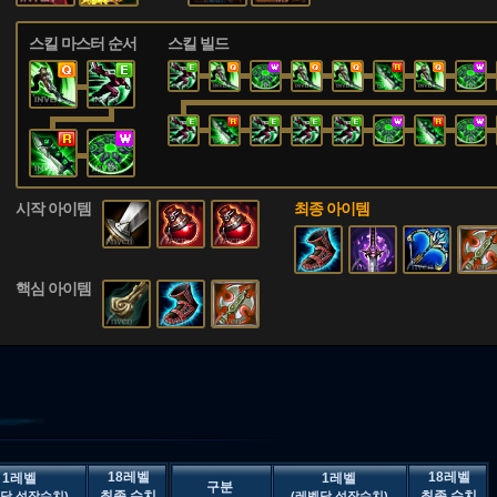
스킬 마스터 순서
스킬 빌드
시작 아이템
최종 아이템
핵심 아이템
18레벨
18레벨
1레벨
1레벨
구분
최종 수치
최종 수치
당 성장수치)
(레벨당 성장수치)