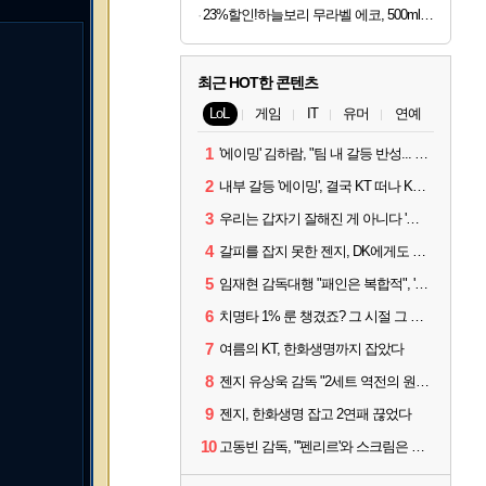
23%할인!하늘보리 무라벨 에코, 500ml, 20개
최근 HOT한 콘텐츠
LoL
게임
IT
유머
연예
1
'에이밍' 김하람, "팀 내 갈등 반성... 끝까지 뛰고 싶었다"
2
내부 갈등 '에이밍', 결국 KT 떠나 KRX로...'지우'와 트레이드
3
우리는 갑자기 잘해진 게 아니다 '씨맥' 김대호 감독의 자신감
4
갈피를 잡지 못한 젠지, DK에게도 0:2 패배
5
임재현 감독대행 "패인은 복합적", '도란' "팀에 과부하 왔다"
6
치명타 1% 룬 챙겼죠? 그 시절 그 감성 '롤 클래식' 30일 출시
7
여름의 KT, 한화생명까지 잡았다
8
젠지 유상욱 감독 "2세트 역전의 원인...너무 급했다"
9
젠지, 한화생명 잡고 2연패 끊었다
10
고동빈 감독, "'펜리르'와 스크림은 못 해봤다...선발 고정할 듯"