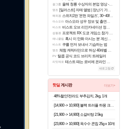
올해 청룡 수상자의 본업 영상 - 스테이씨 윤
걸그룹
[일러스트] 자매 앨범 | 장난기 가득한 오후의 공원 (리메이크판)
명조
스위치2판 ‘몬헌 와일즈’, 30~40fps 목표 추정
해외겜
아스오라 성우 정보 및 출연작 모음
아스오라
비스트 오브 리인카네이션 정보/공략글 모음
비스트
프로젝트 RX 도쿄 게임쇼 참가 결정
섭컬겜
혹시 이 만화 아시는 분 계신가요
애니클립
쿠를 먼저 보내서 기습하는 법
비스트
체험 캐릭터만으로 허상 40레벨 하이와티아 5분 컷!｜에이메스·린네·모니에 명함
명조
탈콥 공식 코드 브리치 트레일러
PV
테스트 때는 로비에 온라인 기능이 있는데
리밋제로
새로고침
핫딜
게시판
더보기+
48%할인!전라도 부추김치, 2kg, 1개
[14,900 -> 10,900] 블랙 트러플 하몽 크래커 40개입
[21,900 -> 14,900] 소갈비탕 2.5kg
[23,800 -> 10,900] 옥수수 콘칩 25g x 10개
P