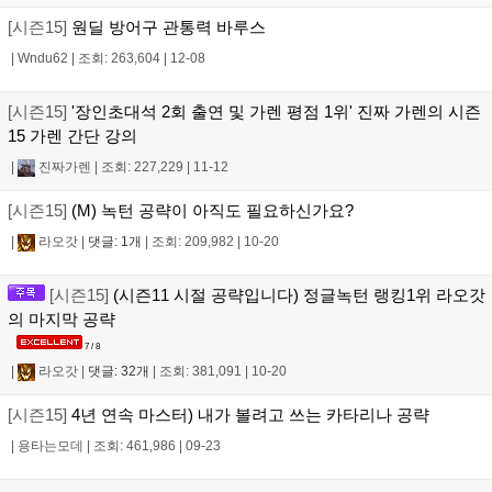
[시즌15]
원딜 방어구 관통력 바루스
|
Wndu62
|
조회: 263,604
|
12-08
[시즌15]
'장인초대석 2회 출연 및 가렌 평점 1위' 진짜 가렌의 시즌
15 가렌 간단 강의
|
진짜가렌
|
조회: 227,229
|
11-12
[시즌15]
(M) 녹턴 공략이 아직도 필요하신가요?
|
라오갓
|
댓글: 1개
|
조회: 209,982
|
10-20
[시즌15]
(시즌11 시절 공략입니다) 정글녹턴 랭킹1위 라오갓
의 마지막 공략
7 / 8
|
라오갓
|
댓글: 32개
|
조회: 381,091
|
10-20
[시즌15]
4년 연속 마스터) 내가 볼려고 쓰는 카타리나 공략
|
용타는모데
|
조회: 461,986
|
09-23