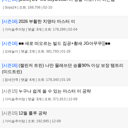
|
Soya24
|
조회: 168,706
|
02-10
[시즌16]
2026 부활한 치명타 마스터 이
|
가마솥추어탕
|
댓글: 3개
|
조회: 178,289
|
02-04
[시즌16]
■■ 새로 떠오르는 빌드 집공+황새 JG아무무▒■■
|
모래놀이
|
댓글: 2개
|
조회: 381,793
|
01-26
[시즌16]
(챌린저 트린) 나만 몰래쓰던 승률90% 이상 보장 템트리
(미드트린)
|
참새얀쿡
|
댓글: 4개
|
조회: 178,340
|
01-26
[시즌15]
누구나 쉽게 쓸 수 있는 마스터 이 공략
|
가마솥추어탕
|
댓글: 3개
|
조회: 371,913
|
12-09
[시즌15]
12월 룰루 공략
|
가마솥추어탕
|
조회: 192,995
|
12-09