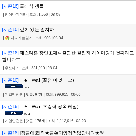
[시즌16]
클래식 갱플
|
잠이나자거라
|
조회: 1,056
|
08-05
[시즌16]
깊이 있는 말자하
|
지나가는딜러
|
조회: 908
|
08-04
[시즌16]
테스터훈 장인초대석출연한 챌린저 하이머딩거 첫째라고
합니다^^
|
우쓰대리
|
조회: 331,010
|
08-04
[시즌16]
♣ Waii (꿀잼 버섯 티모)
19 / 25
|
케일만천판
|
댓글: 67개
|
조회: 999,815
|
08-03
[시즌16]
♣ Waii (초강력 공속 케일)
44 / 51
|
케일만천판
|
댓글: 176개
|
조회: 1,112,916
|
08-03
[시즌16]
[정글에코]※★글쓴이영정먹었답니다★※