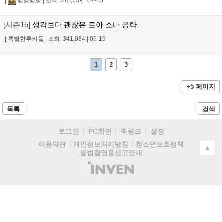
|
잉잉잉힝
|
조회: 318,739
|
07-15
[시즌15]
생각보다 괜찮은 로아 소나 공략
|
특별한루키들
|
조회: 341,034
|
06-19
1
2
3
+5 페이지
목록
검색
로그인
PC화면
퀵링크
설정
청소년보호정책
이용약관
개인정보처리방침
▲
불법촬영물신고안내
(주)
인
벤