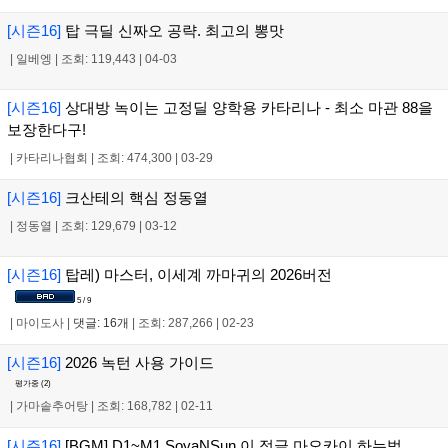
[시즌16]
탑 극딜 신짜오 공략. 최고의 뽕맛
|
일베엥
|
조회: 119,443
|
04-03
[시즌16]
상대방 녹이는 고정딜 양학용 카타리나 - 최소 마관 88을
보장한다구!
|
카타리나협회
|
조회: 474,300
|
03-29
[시즌16]
크산테의 핵심 정동열
|
정동열
|
조회: 129,679
|
03-12
[시즌16]
탑레) 마스터, 이세계 까마귀의 2026버전
5 / 9
|
마이도사
|
댓글: 16개
|
조회: 287,266
|
02-23
[시즌16]
2026 녹턴 사용 가이드
평가중 (
2
)
|
가마솥추어탕
|
조회: 168,782
|
02-11
[시즌16]
[BGM] D1~M1 SoyaNSun 이 정글 마오카이 하는법