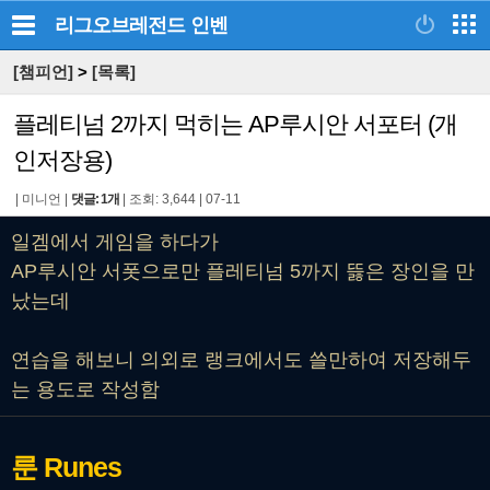
리그오브레전드
인벤
[챔피언]
>
[목록]
플레티넘 2까지 먹히는 AP루시안 서포터 (개
인저장용)
|
미니언
|
댓글: 1개
|
조회: 3,644
|
07-11
일겜에서 게임을 하다가
AP루시안 서폿으로만 플레티넘 5까지 뜷은 장인을 만
났는데
연습을 해보니 의외로 랭크에서도 쓸만하여 저장해두
는 용도로 작성함
룬
Runes