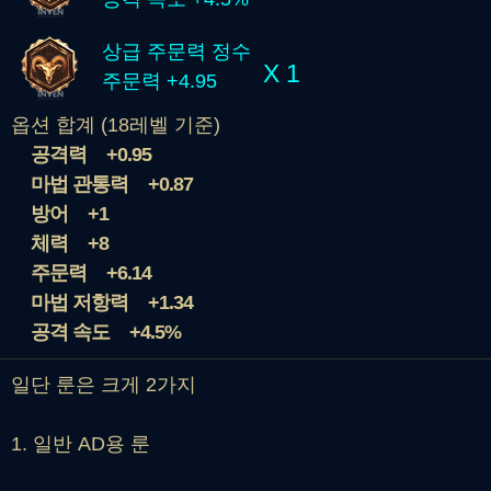
상급 주문력 정수
X 1
주문력 +4.95
옵션 합계 (18레벨 기준)
공격력
+0.95
마법 관통력
+0.87
방어
+1
체력
+8
주문력
+6.14
마법 저항력
+1.34
공격 속도
+4.5%
일단 룬은 크게 2가지
1. 일반 AD용 룬