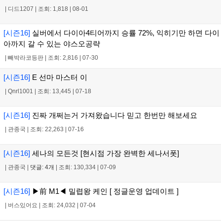
|
디드1207
|
조회: 1,818
|
08-01
[시즌16]
실버에서 다이아4티어까지 승률 72%, 익히기만 하면 다이
아까지 갈 수 있는 야스오공략
|
빼박라코등판
|
조회: 2,816
|
07-30
[시즌16]
E 선마 마스터 이
|
Qnrl1001
|
조회: 13,445
|
07-18
[시즌16]
진짜 개쩌는거 가져왔습니다 믿고 한번만 해보세요
|
관종국
|
조회: 22,263
|
07-16
[시즌16]
세나의 모든것 [현시점 가장 완벽한 세나서폿]
|
관종국
|
댓글: 4개
|
조회: 130,334
|
07-09
[시즌16]
▶前 M1◀ 밀렵왕 케인 [ 정글운영 업데이트 ]
|
버스있어요
|
조회: 24,032
|
07-04