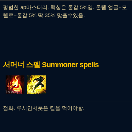
평범한 ap마스터리. 핵심은 쿨감 5%임. 돈템 업글+모
렐로+쿨감 5% 딱 35% 맞출수있음.
서머너 스펠
Summoner spells
점화. 루시안서폿은 킬을 먹어야함.