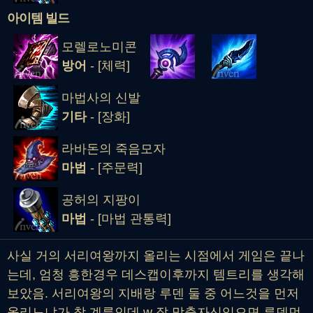
아이템 빌드
모렐로노미콘
방어
- [체력]
마법사의 신발
기타
- [장화]
라바돈의 죽음모자
마법
- [주문력]
공허의 지팡이
마법
- [마법 관통력]
사실 거의 서리여왕까지 올리는 시점에서 게임은 끝나
는데, 엄청 흥한경우 데스캡이후까지 템트리를 생각해
보았음. 서리여왕의 지배랑 루덴 둘 중 어느것을 먼저
올리느냐가 참 계륵인데 w 잘 맞출자신있으면 루덴먼