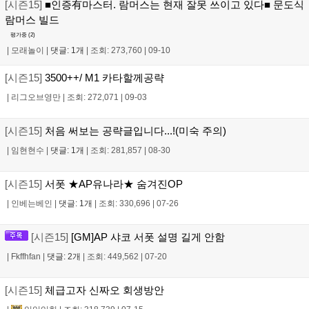
[시즌15]
■인증有마스터. 람머스는 현재 잘못 쓰이고 있다■ 문도식
람머스 빌드
평가중 (
2
)
|
모래놀이
|
댓글: 1개
|
조회: 273,760
|
09-10
[시즌15]
3500++/ M1 카타할께공략
|
리그오브영만
|
조회: 272,071
|
09-03
[시즌15]
처음 써보는 공략글입니다...!(미숙 주의)
|
임현현수
|
댓글: 1개
|
조회: 281,857
|
08-30
[시즌15]
서폿 ★AP유나라★ 숨겨진OP
|
인베는베인
|
댓글: 1개
|
조회: 330,696
|
07-26
[시즌15]
[GM]AP 샤코 서폿 설명 길게 안함
|
Fkffhfan
|
댓글: 2개
|
조회: 449,562
|
07-20
[시즌15]
체급고자 신짜오 회생방안