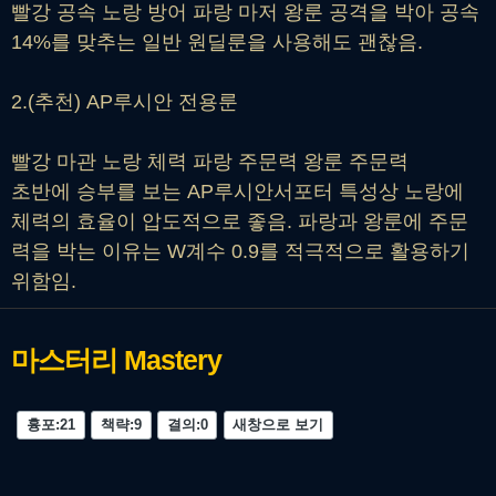
빨강 공속 노랑 방어 파랑 마저 왕룬 공격을 박아 공속
14%를 맞추는 일반 원딜룬을 사용해도 괜찮음.
2.(추천) AP루시안 전용룬
빨강 마관 노랑 체력 파랑 주문력 왕룬 주문력
초반에 승부를 보는 AP루시안서포터 특성상 노랑에
체력의 효율이 압도적으로 좋음. 파랑과 왕룬에 주문
력을 박는 이유는 W계수 0.9를 적극적으로 활용하기
위함임.
마스터리
Mastery
흉포:21
책략:9
결의:0
새창으로 보기