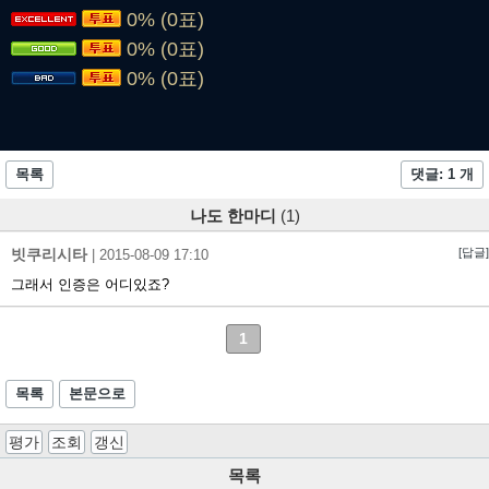
0% (0표)
0% (0표)
0% (0표)
목록
댓글: 1 개
나도 한마디
(1)
빗쿠리시타
[답글]
|
2015-08-09 17:10
그래서 인증은 어디있죠?
1
목록
본문으로
평가
조회
갱신
목록