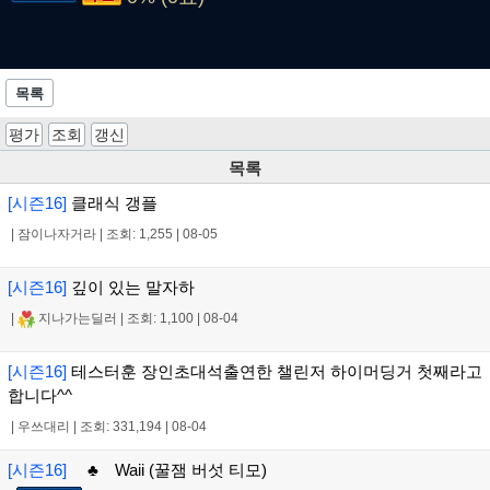
목록
평가
조회
갱신
목록
[시즌16]
클래식 갱플
|
잠이나자거라
|
조회: 1,255
|
08-05
[시즌16]
깊이 있는 말자하
|
지나가는딜러
|
조회: 1,100
|
08-04
[시즌16]
테스터훈 장인초대석출연한 챌린저 하이머딩거 첫째라고
합니다^^
|
우쓰대리
|
조회: 331,194
|
08-04
[시즌16]
♣ Waii (꿀잼 버섯 티모)