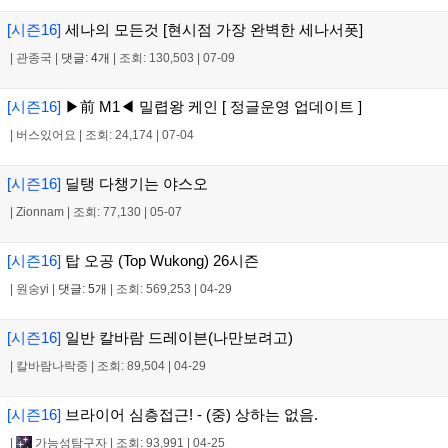
[시즌16]
세나의 모든것 [현시점 가장 완벽한 세나서폿]
|
관종국
|
댓글: 4개
|
조회: 130,503
|
07-09
[시즌16]
▶前 M1◀ 밀렵왕 케인 [ 정글운영 업데이트 ]
|
버스있어요
|
조회: 24,174
|
07-04
[시즌16]
딜탱 다챙기는 야스오
|
Zionnam
|
조회: 77,130
|
05-07
[시즌16]
탑 오공 (Top Wukong) 26시즌
|
원숭yi
|
댓글: 5개
|
조회: 569,253
|
04-29
[시즌16]
일반 칼바람 드레이븐(나만보려고)
|
칼바람나락중
|
조회: 89,504
|
04-29
[시즌16]
브라이어 심층접근! - (중) 상하는 없음.
|
가능성탐구자
|
조회: 93,991
|
04-25