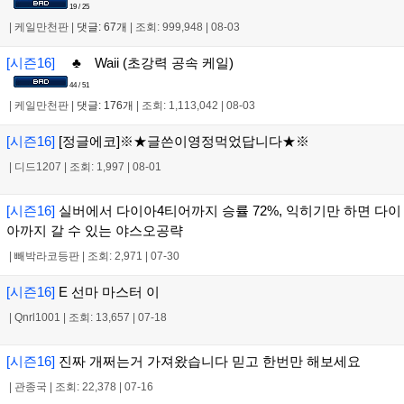
19 / 25
|
케일만천판
|
댓글: 67개
|
조회: 999,948
|
08-03
[시즌16]
♣ Waii (초강력 공속 케일)
44 / 51
|
케일만천판
|
댓글: 176개
|
조회: 1,113,042
|
08-03
[시즌16]
[정글에코]※★글쓴이영정먹었답니다★※
|
디드1207
|
조회: 1,997
|
08-01
[시즌16]
실버에서 다이아4티어까지 승률 72%, 익히기만 하면 다이
아까지 갈 수 있는 야스오공략
|
빼박라코등판
|
조회: 2,971
|
07-30
[시즌16]
E 선마 마스터 이
|
Qnrl1001
|
조회: 13,657
|
07-18
[시즌16]
진짜 개쩌는거 가져왔습니다 믿고 한번만 해보세요
|
관종국
|
조회: 22,378
|
07-16