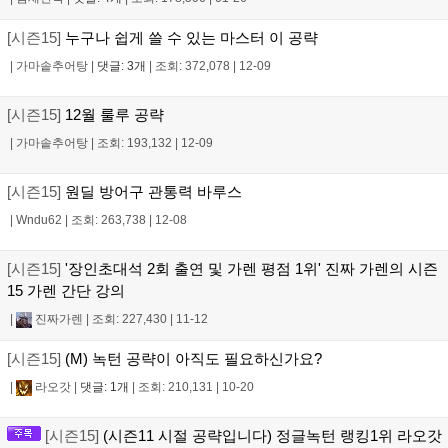
[시즌15]
누구나 쉽게 쓸 수 있는 마스터 이 공략
|
가마솥추어탕
|
댓글: 3개
|
조회: 372,078
|
12-09
[시즌15]
12월 룰루 공략
|
가마솥추어탕
|
조회: 193,132
|
12-09
[시즌15]
원딜 방어구 관통력 바루스
|
Wndu62
|
조회: 263,738
|
12-08
[시즌15]
'장인초대석 2회 출연 및 가렌 평점 1위' 진짜 가렌의 시즌
15 가렌 간단 강의
|
진짜가렌
|
조회: 227,430
|
11-12
[시즌15]
(M) 녹턴 공략이 아직도 필요하신가요?
|
라오갓
|
댓글: 1개
|
조회: 210,131
|
10-20
[시즌15]
(시즌11 시절 공략입니다) 정글녹턴 랭킹1위 라오갓