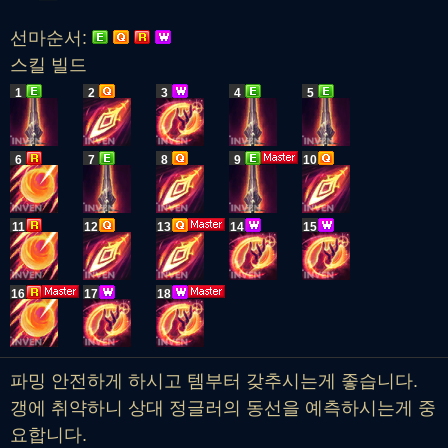
선마순서:
스킬 빌드
1
2
3
4
5
6
7
8
9
10
11
12
13
14
15
16
17
18
파밍 안전하게 하시고 템부터 갖추시는게 좋습니다.
갱에 취약하니 상대 정글러의 동선을 예측하시는게 중
요합니다.