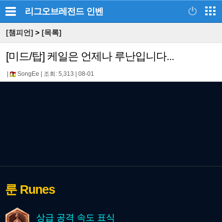
리그오브레전드
인벤
[챔피언]
>
[목록]
[미드/탑] 케일은 언제나 루난입니다...
|
SongEe
|
조회: 5,313
|
08-01
룬
Runes
상급 공격 속도 표식