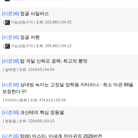
[시즌16]
정글 사일러스
|
가능성탐구자
|
조회: 103,983
|
04-25
[시즌16]
정글 자헨
|
가능성탐구자
|
조회: 105,462
|
04-13
[시즌16]
탑 극딜 신짜오 공략. 최고의 뽕맛
|
일베엥
|
조회: 119,610
|
04-03
[시즌16]
상대방 녹이는 고정딜 양학용 카타리나 - 최소 마관 88을
보장한다구!
|
카타리나협회
|
조회: 474,413
|
03-29
[시즌16]
크산테의 핵심 정동열
|
정동열
|
조회: 129,838
|
03-12
[시즌16]
탑레) 마스터, 이세계 까마귀의 2026버전