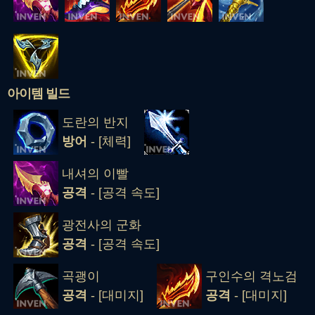
아이템 빌드
도란의 반지
방어
- [체력]
내셔의 이빨
공격
- [공격 속도]
광전사의 군화
공격
- [공격 속도]
곡괭이
구인수의 격노검
공격
- [대미지]
공격
- [대미지]