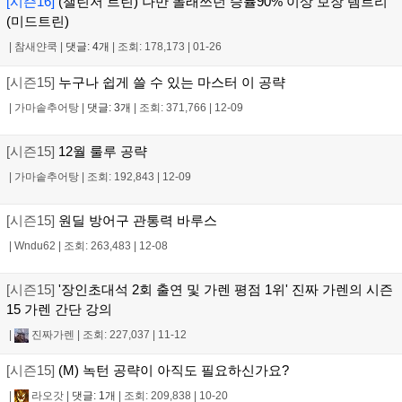
[시즌16]
(챌린저 트린) 나만 몰래쓰던 승률90% 이상 보장 템트리
(미드트린)
|
참새얀쿡
|
댓글: 4개
|
조회: 178,173
|
01-26
[시즌15]
누구나 쉽게 쓸 수 있는 마스터 이 공략
|
가마솥추어탕
|
댓글: 3개
|
조회: 371,766
|
12-09
[시즌15]
12월 룰루 공략
|
가마솥추어탕
|
조회: 192,843
|
12-09
[시즌15]
원딜 방어구 관통력 바루스
|
Wndu62
|
조회: 263,483
|
12-08
[시즌15]
'장인초대석 2회 출연 및 가렌 평점 1위' 진짜 가렌의 시즌
15 가렌 간단 강의
|
진짜가렌
|
조회: 227,037
|
11-12
[시즌15]
(M) 녹턴 공략이 아직도 필요하신가요?
|
라오갓
|
댓글: 1개
|
조회: 209,838
|
10-20