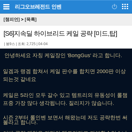
리그오브레전드
인벤
[챔피언]
>
[목록]
[S6]지속딜 하이브리드 케일 공략 [미드,탑]
|
봉9스
|
조회: 2,725
|
04-04
안녕하세요 자칭 케일장인 'BongGus' 라고 합니다.
일겜과 랭겜 합쳐서 케일 판수를 합치면 2000판 이상
되는것 같네요
케일은 5라인 모두 갈수 있고 템트리의 유동성이 롤챔
프중 가장 많다 생각됩니다. 질리지가 않습니다.
시즌 2부터 롤인벤 보면서 해왔는데 저도 공략한번 써
볼라고 합니다.