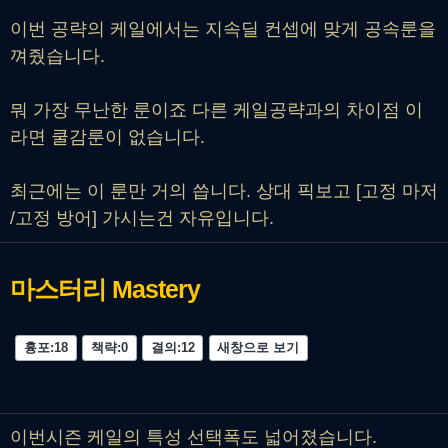
이번 공략의 케일에서는 지속딜 컨셉에 맞게 공속룬을
껴줬습니다.
뭐 가장 무난한 룬이죠 다른 케일공략과의 차이점 이
라면 쿨감룬이 없습니다.
최근에는 이 룬만 거의 씁니다. 상대 픽보고 [고정 마저
/고정 방어] 가시는건 자유입니다.
마스터리
Mastery
흉포:18
책략:0
결의:12
새창으로 보기
이번시즌 케일의 특성 선택폭도 넓어졌습니다.