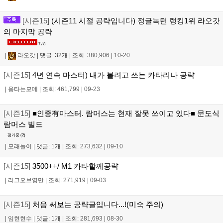
[시즌15]
(시즌11 시절 공략입니다) 정글녹턴 랭킹1위 라오갓
의 마지막 공략
7 / 8
|
라오갓
|
댓글: 32개
|
조회: 380,906
|
10-20
[시즌15]
4년 연속 마스터) 내가 볼려고 쓰는 카타리나 공략
|
용타는모데
|
조회: 461,799
|
09-23
[시즌15]
■인증有마스터. 람머스는 현재 잘못 쓰이고 있다■ 문도식
람머스 빌드
평가중 (
2
)
|
모래놀이
|
댓글: 1개
|
조회: 273,632
|
09-10
[시즌15]
3500++/ M1 카타할께공략
|
리그오브영만
|
조회: 271,919
|
09-03
[시즌15]
처음 써보는 공략글입니다...!(미숙 주의)
|
임현현수
|
댓글: 1개
|
조회: 281,693
|
08-30