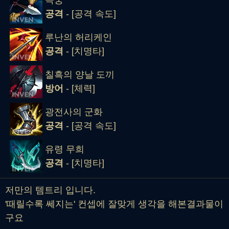
공격
- [공격 속도]
루난의 허리케인
공격
- [치명타]
칠흑의 양날 도끼
방어
- [체력]
광전사의 군화
공격
- [공격 속도]
유령 무희
공격
- [치명타]
저만의 템트리 입니다.
'때릴수록 쎄지는' 컨셉에 잘맞게 생각을 해본결과물이
구요