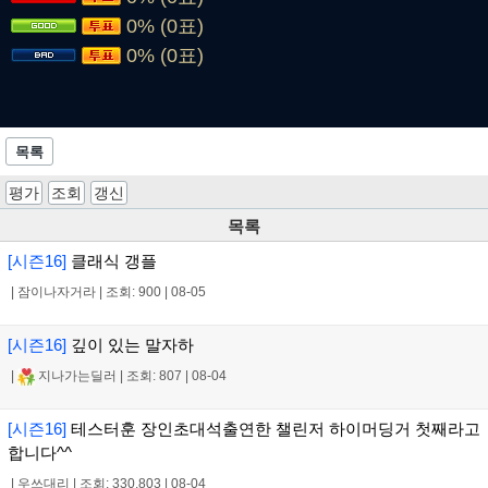
0% (0표)
0% (0표)
목록
평가
조회
갱신
목록
[시즌16]
클래식 갱플
|
잠이나자거라
|
조회: 900
|
08-05
[시즌16]
깊이 있는 말자하
|
지나가는딜러
|
조회: 807
|
08-04
[시즌16]
테스터훈 장인초대석출연한 챌린저 하이머딩거 첫째라고
합니다^^
|
우쓰대리
|
조회: 330,803
|
08-04