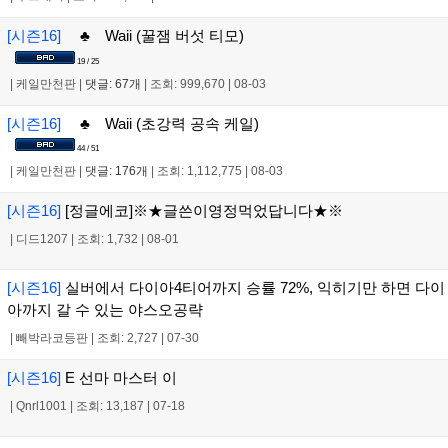
[시즌16]
♣ Waii (꿀잼 버섯 티모)
19 / 25
|
케일만천판
|
댓글: 67개
|
조회: 999,670
|
08-03
[시즌16]
♣ Waii (초강력 공속 케일)
44 / 51
|
케일만천판
|
댓글: 176개
|
조회: 1,112,775
|
08-03
[시즌16]
[정글에코]※★글쓴이영정먹었답니다★※
|
디드1207
|
조회: 1,732
|
08-01
[시즌16]
실버에서 다이아4티어까지 승률 72%, 익히기만 하면 다이
아까지 갈 수 있는 야스오공략
|
빼박라코등판
|
조회: 2,727
|
07-30
[시즌16]
E 선마 마스터 이
|
Qnrl1001
|
조회: 13,187
|
07-18