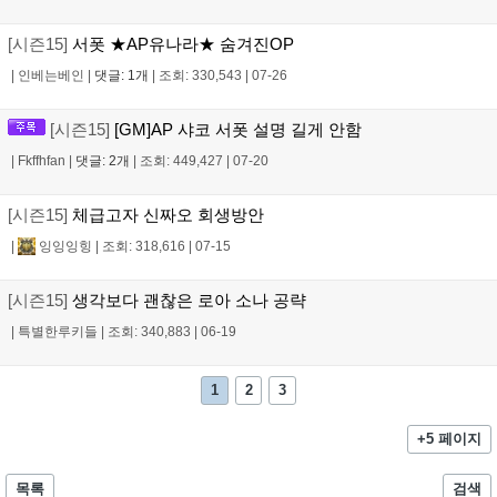
[시즌15]
서폿 ★AP유나라★ 숨겨진OP
|
인베는베인
|
댓글: 1개
|
조회: 330,543
|
07-26
[시즌15]
[GM]AP 샤코 서폿 설명 길게 안함
|
Fkffhfan
|
댓글: 2개
|
조회: 449,427
|
07-20
[시즌15]
체급고자 신짜오 회생방안
|
잉잉잉힝
|
조회: 318,616
|
07-15
[시즌15]
생각보다 괜찮은 로아 소나 공략
|
특별한루키들
|
조회: 340,883
|
06-19
1
2
3
+5 페이지
목록
검색