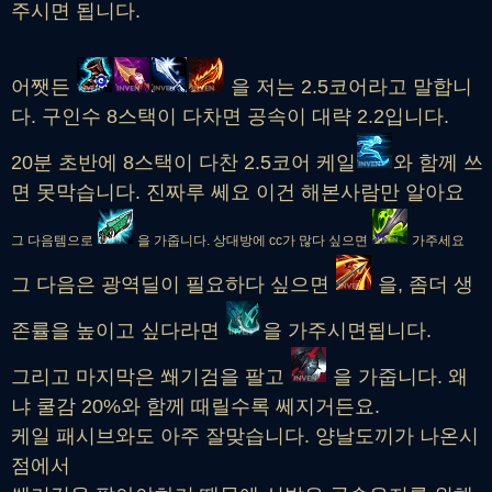
주시면 됩니다.
어쨋든
을 저는 2.5코어라고 말합니
다. 구인수 8스택이 다차면 공속이 대략 2.2입니다.
20분 초반에 8스택이 다찬 2.5코어 케일
와 함께 쓰
면 못막습니다. 진짜루 쎄요 이건 해본사람만 알아요
그 다음템으로
을 가줍니다. 상대방에 cc가 많다 싶으면
가주세요
그 다음은 광역딜이 필요하다 싶으면
을, 좀더 생
존률을 높이고 싶다라면
을 가주시면됩니다.
그리고 마지막은 쐐기검을 팔고
을 가줍니다. 왜
냐 쿨감 20%와 함께 때릴수록 쎄지거든요.
케일 패시브와도 아주 잘맞습니다. 양날도끼가 나온시
점에서