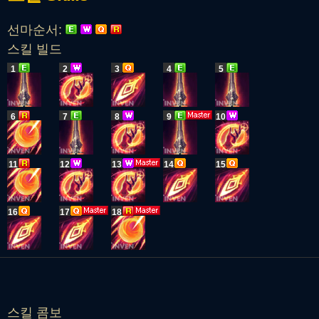
선마순서:
스킬 빌드
1
2
3
4
5
6
7
8
9
10
11
12
13
14
15
16
17
18
스킬 콤보