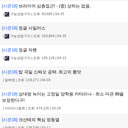
[시즌16]
브라이어 심층접근! - (중) 상하는 없음.
|
가능성탐구자
|
조회: 93,685
|
04-25
[시즌16]
정글 사일러스
|
가능성탐구자
|
조회: 103,664
|
04-25
[시즌16]
정글 자헨
|
가능성탐구자
|
조회: 105,129
|
04-13
[시즌16]
탑 극딜 신짜오 공략. 최고의 뽕맛
|
일베엥
|
조회: 119,271
|
04-03
[시즌16]
상대방 녹이는 고정딜 양학용 카타리나 - 최소 마관 88을
보장한다구!
|
카타리나협회
|
조회: 474,135
|
03-29
[시즌16]
크산테의 핵심 정동열
|
정동열
|
조회: 129,539
|
03-12