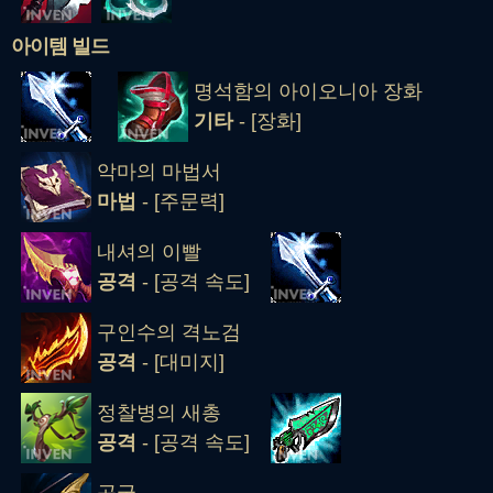
아이템 빌드
명석함의 아이오니아 장화
기타
- [장화]
악마의 마법서
마법
- [주문력]
내셔의 이빨
공격
- [공격 속도]
구인수의 격노검
공격
- [대미지]
정찰병의 새총
공격
- [공격 속도]
곡궁