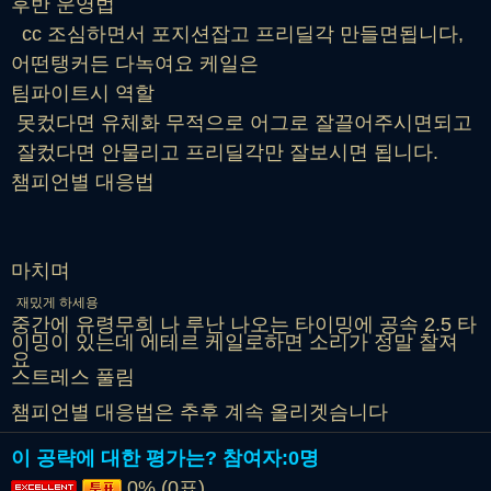
후반 운영법
cc 조심하면서 포지션잡고 프리딜각 만들면됩니다,
어떤탱커든 다녹여요 케일은
팀파이트시 역할
못컸다면 유체화 무적으로 어그로 잘끌어주시면되고
잘컸다면 안물리고 프리딜각만 잘보시면 됩니다.
챔피언별 대응법
마치며
재밌게 하세용
중간에 유령무희 나 루난 나오는 타이밍에 공속 2.5 타
이밍이 있는데 에테르 케일로하면 소리가 정말 찰져
요
스트레스 풀림
챔피언별 대응법은 추후 계속 올리겟슴니다
이 공략에 대한 평가는?
참여자:
0명
0% (0표)