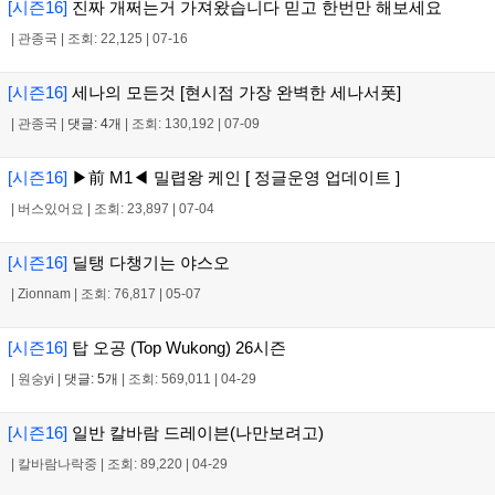
[시즌16]
진짜 개쩌는거 가져왔습니다 믿고 한번만 해보세요
|
관종국
|
조회: 22,125
|
07-16
[시즌16]
세나의 모든것 [현시점 가장 완벽한 세나서폿]
|
관종국
|
댓글: 4개
|
조회: 130,192
|
07-09
[시즌16]
▶前 M1◀ 밀렵왕 케인 [ 정글운영 업데이트 ]
|
버스있어요
|
조회: 23,897
|
07-04
[시즌16]
딜탱 다챙기는 야스오
|
Zionnam
|
조회: 76,817
|
05-07
[시즌16]
탑 오공 (Top Wukong) 26시즌
|
원숭yi
|
댓글: 5개
|
조회: 569,011
|
04-29
[시즌16]
일반 칼바람 드레이븐(나만보려고)
|
칼바람나락중
|
조회: 89,220
|
04-29