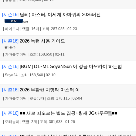
[시즌16]
탑레) 마스터, 이세계 까마귀의 2026버전
5 / 9
|
마이도사
|
댓글: 16개
|
조회: 287,085
|
02-23
[시즌16]
2026 녹턴 사용 가이드
평가중 (
2
)
|
가마솥추어탕
|
조회: 168,650
|
02-11
[시즌16]
[BGM] D1~M1 SoyaNSun 이 정글 마오카이 하는법
|
Soya24
|
조회: 168,540
|
02-10
[시즌16]
2026 부활한 치명타 마스터 이
|
가마솥추어탕
|
댓글: 3개
|
조회: 178,115
|
02-04
[시즌16]
■■ 새로 떠오르는 빌드 집공+황새 JG아무무▒■■
|
모래놀이
|
댓글: 2개
|
조회: 381,633
|
01-26