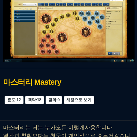
마스터리
Mastery
흉포:12
책략:18
결의:0
새창으로 보기
마스터리는 저는 누가오든 이렇게사용합니다
열광과 착취보다는 천둥이 개인적으로 좋은거같습니