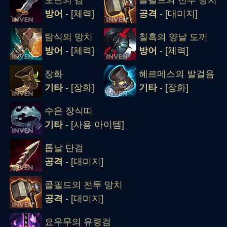
도란의 검
콜필드의 전투 망치
방어
- [체력]
공격
- [대미지]
탐식의 망치
칠흑의 양날 도끼
방어
- [체력]
방어
- [체력]
장화
헤르메스의 발걸음
기타
- [장화]
기타
- [장화]
수은 장식띠
기타
- [사용 아이템]
톱날 단검
공격
- [대미지]
콜필드의 전투 망치
공격
- [대미지]
요우무의 유령검