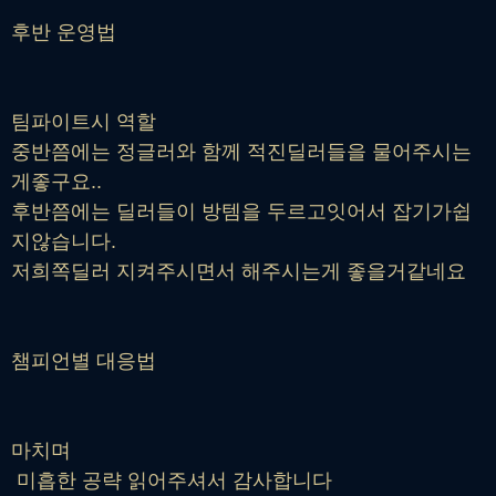
후반 운영법
팀파이트시 역할
중반쯤에는 정글러와 함께 적진딜러들을 물어주시는
게좋구요..
후반쯤에는 딜러들이 방템을 두르고잇어서 잡기가쉽
지않습니다.
저희쪽딜러 지켜주시면서 해주시는게 좋을거같네요
챔피언별 대응법
마치며
미흡한 공략 읽어주셔서 감사합니다