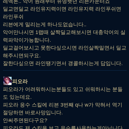
레넥톤.. 악어 원래부터 유명햇던 리븐카운터죠
딜교면딜교 라인유지력이면 라인유지력 라인푸쉬면
라인푸쉬
리븐에게 밀리는게 하나도없습니다..
악어만나시면 1랩때 살짝딜교해보시면 대충악어의 실
력파악이가능합니다.
딜교걸어보시고 못한다싶으시면 라인살짝밀면서 딜교
해주시면되구요.
잘한다싶으면 라인땡기면서 갱콜하시는게 답입니다.
피오라
피오라가 어려워하시는분들도 있고 쉬워하시는 분들
도 있는데요.
피오라 응수 스킬에 리븐 3번째 q나 w가 막혀서 역기
절당하면 바로사망입니다.
안써주면된다구요?
피오라도 제 스킬을 보고 응수를사용하는게아닙니다..