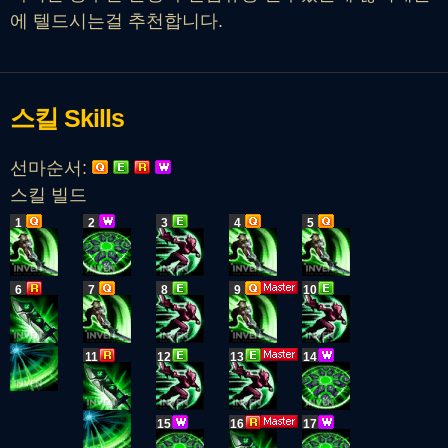
에 텔드시는걸 추천합니다.
스킬
Skills
선마순서:
스킬 빌드
1
2
3
4
5
6
7
8
9
10
11
12
13
14
15
16
17