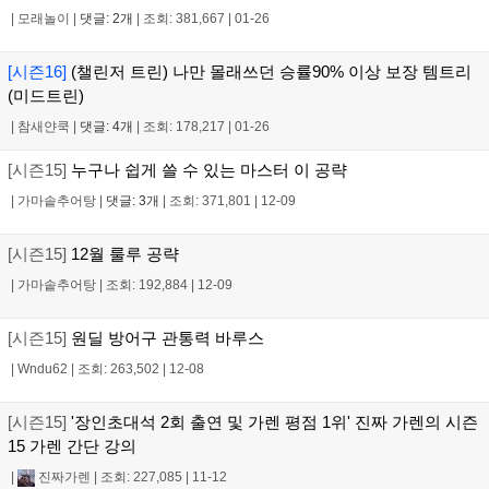
|
모래놀이
|
댓글: 2개
|
조회: 381,667
|
01-26
[시즌16]
(챌린저 트린) 나만 몰래쓰던 승률90% 이상 보장 템트리
(미드트린)
|
참새얀쿡
|
댓글: 4개
|
조회: 178,217
|
01-26
[시즌15]
누구나 쉽게 쓸 수 있는 마스터 이 공략
|
가마솥추어탕
|
댓글: 3개
|
조회: 371,801
|
12-09
[시즌15]
12월 룰루 공략
|
가마솥추어탕
|
조회: 192,884
|
12-09
[시즌15]
원딜 방어구 관통력 바루스
|
Wndu62
|
조회: 263,502
|
12-08
[시즌15]
'장인초대석 2회 출연 및 가렌 평점 1위' 진짜 가렌의 시즌
15 가렌 간단 강의
|
진짜가렌
|
조회: 227,085
|
11-12