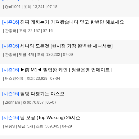
|
Qnrl1001
|
조회: 13,241
|
07-18
[시즌16]
진짜 개쩌는거 가져왔습니다 믿고 한번만 해보세요
|
관종국
|
조회: 22,157
|
07-16
[시즌16]
세나의 모든것 [현시점 가장 완벽한 세나서폿]
|
관종국
|
댓글: 4개
|
조회: 130,232
|
07-09
[시즌16]
▶前 M1◀ 밀렵왕 케인 [ 정글운영 업데이트 ]
|
버스있어요
|
조회: 23,929
|
07-04
[시즌16]
딜탱 다챙기는 야스오
|
Zionnam
|
조회: 76,857
|
05-07
[시즌16]
탑 오공 (Top Wukong) 26시즌
|
원숭yi
|
댓글: 5개
|
조회: 569,045
|
04-29