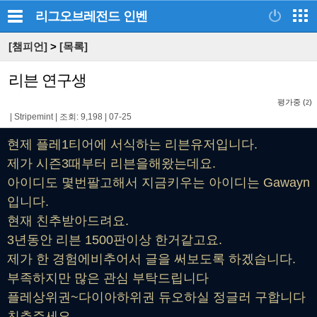
리그오브레전드
인벤
[챔피언]
>
[목록]
리븐 연구생
평가중 (
)
2
|
Stripemint
|
조회: 9,198
|
07-25
현제 플레1티어에 서식하는 리븐유저입니다.
제가 시즌3때부터 리븐을해왔는데요.
아이디도 몇번팔고해서 지금키우는 아이디는 Gawayn
입니다.
현재 친추받아드려요.
3년동안 리븐 1500판이상 한거같고요.
제가 한 경험에비추어서 글을 써보도록 하겠습니다.
부족하지만 많은 관심 부탁드립니다
플레상위권~다이아하위권 듀오하실 정글러 구합니다
친추주세요..