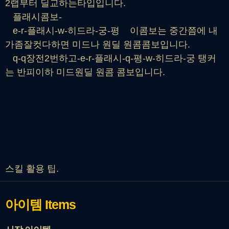
2랩부터 딜교하는타입입니다.
플래시콤보-
e-r-플래시-w-히드라-궁-평 이콤보는 중간쯤에 내
가좀잘컷다하면 미드나 원딜 원콤콤보입니다.
q-q장전2번하고-e-r-플래시-q-평-w-히드라-궁 탱커
는 반피이하 미드원딜 원콤 콤보입니다.
스킬 활용 팁.
아이템
Items