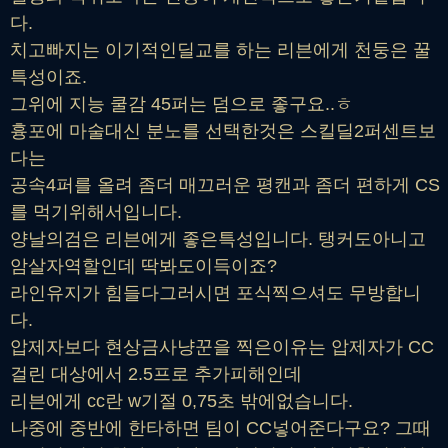
다.
치고빠지는 이기적인딜교를 하는 리븐에게 천둥은 꿀
특성이죠.
그위에 지능 쿨감 45퍼는 덤으로 좋구요..ㅎ
흉포에 마술대신 분노를 선택한것은 스킬딜2퍼센트보
다는
공속4퍼를 올려 좀더 매끄러운 평캔과 좀더 편하게 CS
를 먹기위해서입니다.
양날의검은 리븐에게 좋은특성입니다. 탱커도아니고
암살자역할인데 딱봐도이득이죠?
라인유지가 힘들다그러시면 포식찍으셔도 무방합니
다.
압제자보다 현상금사냥꾼을 찍은이유는 압제자가 CC
걸린 대상에서 2.5프로 추가피해인데
리븐에게 cc란 w기절 0,75초 밖에없습니다.
나중에 중반에 한타하면 팀이 CC넣어준다구요? 그때