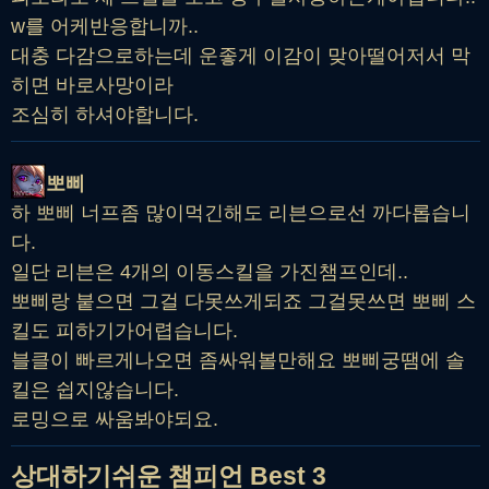
w를 어케반응합니까..
대충 다감으로하는데 운좋게 이감이 맞아떨어저서 막
히면 바로사망이라
조심히 하셔야합니다.
뽀삐
하 뽀삐 너프좀 많이먹긴해도 리븐으로선 까다롭습니
다.
일단 리븐은 4개의 이동스킬을 가진챔프인데..
뽀삐랑 붙으면 그걸 다못쓰게되죠 그걸못쓰면 뽀삐 스
킬도 피하기가어렵습니다.
블클이 빠르게나오면 좀싸워볼만해요 뽀삐궁땜에 솔
킬은 쉽지않습니다.
로밍으로 싸움봐야되요.
상대하기쉬운 챔피언 Best 3