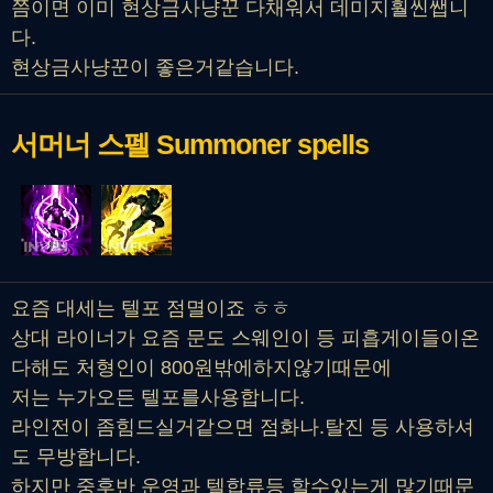
쯤이면 이미 현상금사냥꾼 다채워서 데미지훨씬쌥니
다.
현상금사냥꾼이 좋은거같습니다.
서머너 스펠
Summoner spells
요즘 대세는 텔포 점멸이죠 ㅎㅎ
상대 라이너가 요즘 문도 스웨인이 등 피흡게이들이온
다해도 처형인이 800원밖에하지않기때문에
저는 누가오든 텔포를사용합니다.
라인전이 좀힘드실거같으면 점화나.탈진 등 사용하셔
도 무방합니다.
하지만 중후반 운영과 텔합류등 할수있는게 많기때문