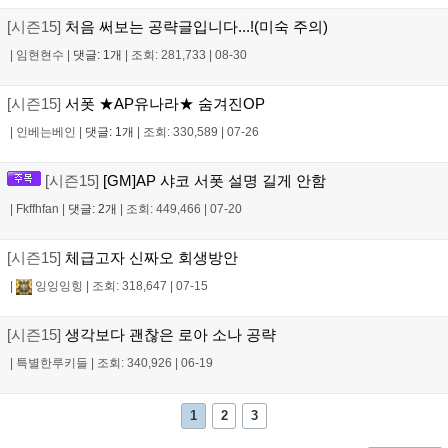
[시즌15]
처음 써보는 공략글입니다...!(미숙 주의)
|
임현현수
|
댓글: 1개
|
조회: 281,733
|
08-30
[시즌15]
서폿 ★AP유나라★ 숨겨진OP
|
인베는베인
|
댓글: 1개
|
조회: 330,589
|
07-26
[시즌15]
[GM]AP 샤코 서폿 설명 길게 안함
|
Fkffhfan
|
댓글: 2개
|
조회: 449,466
|
07-20
[시즌15]
체급고자 신짜오 회생방안
|
잉잉잉힝
|
조회: 318,647
|
07-15
[시즌15]
생각보다 괜찮은 로아 소나 공략
|
특별한루키들
|
조회: 340,926
|
06-19
1
2
3