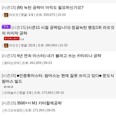
[시즌15]
(M) 녹턴 공략이 아직도 필요하신가요?
|
라오갓
|
댓글: 1개
|
조회: 209,875
|
10-20
[시즌15]
(시즌11 시절 공략입니다) 정글녹턴 랭킹1위 라오갓
의 마지막 공략
7 / 8
|
라오갓
|
댓글: 32개
|
조회: 380,964
|
10-20
[시즌15]
4년 연속 마스터) 내가 볼려고 쓰는 카타리나 공략
|
용타는모데
|
조회: 461,859
|
09-23
[시즌15]
■인증有마스터. 람머스는 현재 잘못 쓰이고 있다■ 문도식
람머스 빌드
평가중 (
2
)
|
모래놀이
|
댓글: 1개
|
조회: 273,662
|
09-10
[시즌15]
3500++/ M1 카타할께공략
|
리그오브영만
|
조회: 271,954
|
09-03