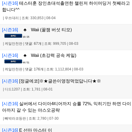
[시즌16]
테스터훈 장인초대석출연한 챌린저 하이머딩거 첫째라고
합니다^^
|
우쓰대리
|
조회: 330,853
|
08-04
[시즌16]
♣ Waii (꿀잼 버섯 티모)
19 / 25
|
케일만천판
|
댓글: 67개
|
조회: 999,705
|
08-03
[시즌16]
♣ Waii (초강력 공속 케일)
44 / 51
|
케일만천판
|
댓글: 176개
|
조회: 1,112,804
|
08-03
[시즌16]
[정글에코]※★글쓴이영정먹었답니다★※
|
디드1207
|
조회: 1,781
|
08-01
[시즌16]
실버에서 다이아4티어까지 승률 72%, 익히기만 하면 다이
아까지 갈 수 있는 야스오공략
|
빼박라코등판
|
조회: 2,780
|
07-30
[시즌16]
E 선마 마스터 이