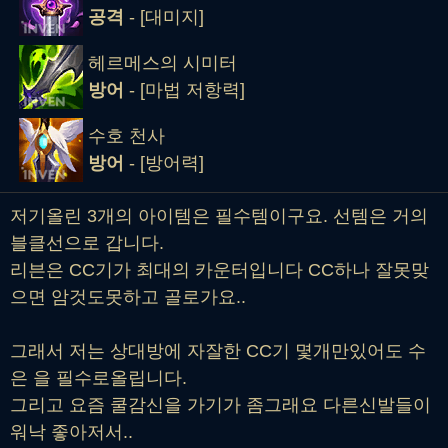
공격
- [대미지]
헤르메스의 시미터
방어
- [마법 저항력]
수호 천사
방어
- [방어력]
저기올린 3개의 아이템은 필수템이구요. 선템은 거의
블클선으로 갑니다.
리븐은 CC기가 최대의 카운터입니다 CC하나 잘못맞
으면 암것도못하고 골로가요..
그래서 저는 상대방에 자잘한 CC기 몇개만있어도 수
은 을 필수로올립니다.
그리고 요즘 쿨감신을 가기가 좀그래요 다른신발들이
워낙 좋아저서..