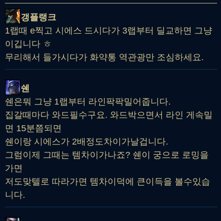
갱플랭크
1랩때 e찍고 시에스 드시다가 3랩부터 딜교하면 그냥
이깁니다 ㅎ
무리해서 들가시다가 화약통 역관광만 조심하세요.
쉔
쉔은뭐 그냥 1랩부터 라인팍팍밀어줍니다.
집갈때마다 와드필수구요. 와드박으면서 라인 게속밀
면 15분쯤되면
쉔이랑 시에스가 2배정도차이가날겁니다.
그럼이제 그때는 템차이가나죠? 쉔이 궁으로 로밍을
가면
저도맞텔로 따라가면 템차이덕에 큰이득을 볼수있습
니다.