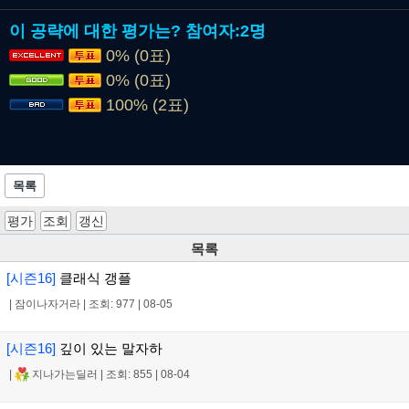
이 공략에 대한 평가는?
참여자:
2명
0% (0표)
0% (0표)
100% (2표)
목록
평가
조회
갱신
목록
[시즌16]
클래식 갱플
|
잠이나자거라
|
조회: 977
|
08-05
[시즌16]
깊이 있는 말자하
|
지나가는딜러
|
조회: 855
|
08-04