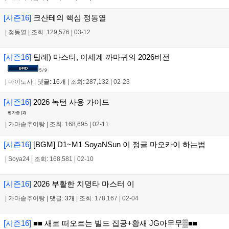
[시즌16]
크산테의 핵심 정동열
|
정동열
|
조회: 129,576
|
03-12
[시즌16]
탑레) 마스터, 이세계 까마귀의 2026버전
5 / 9
|
마이도사
|
댓글: 16개
|
조회: 287,132
|
02-23
[시즌16]
2026 녹턴 사용 가이드
평가중 (
2
)
|
가마솥추어탕
|
조회: 168,695
|
02-11
[시즌16]
[BGM] D1~M1 SoyaNSun 이 정글 마오카이 하는법
|
Soya24
|
조회: 168,581
|
02-10
[시즌16]
2026 부활한 치명타 마스터 이
|
가마솥추어탕
|
댓글: 3개
|
조회: 178,167
|
02-04
[시즌16]
■■ 새로 떠오르는 빌드 집공+황새 JG아무무▒■■