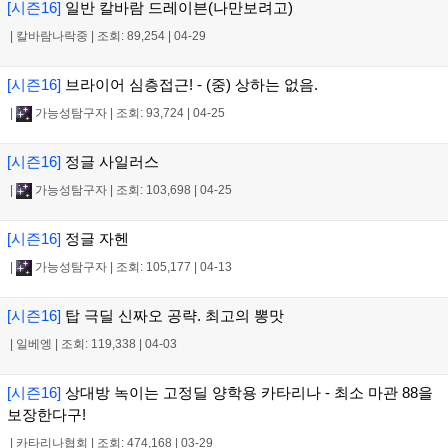
[시즌16]
일반 칼바람 드레이븐(나만보려고)
|
칼바람나락중
|
조회: 89,254
|
04-29
[시즌16]
브라이어 심층접근! - (중) 상하는 없음.
|
가능성탐구자
|
조회: 93,724
|
04-25
[시즌16]
정글 사일러스
|
가능성탐구자
|
조회: 103,698
|
04-25
[시즌16]
정글 자헨
|
가능성탐구자
|
조회: 105,177
|
04-13
[시즌16]
탑 극딜 신짜오 공략. 최고의 뽕맛
|
일베엥
|
조회: 119,338
|
04-03
[시즌16]
상대방 녹이는 고정딜 양학용 카타리나 - 최소 마관 88을
보장한다구!
|
카타리나협회
|
조회: 474,168
|
03-29