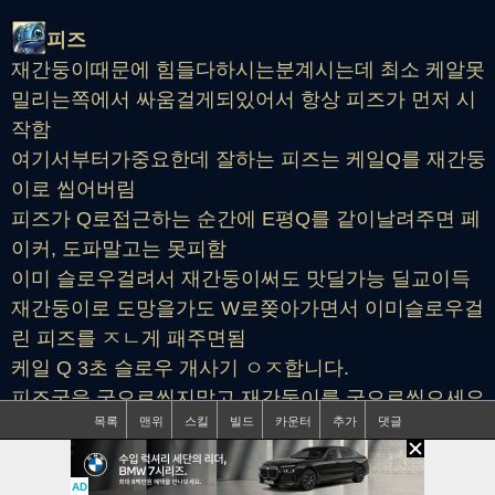
피즈
재간둥이때문에 힘들다하시는분계시는데 최소 케알못
밀리는쪽에서 싸움걸게되있어서 항상 피즈가 먼저 시
작함
여기서부터가중요한데 잘하는 피즈는 케일Q를 재간둥
이로 씹어버림
피즈가 Q로접근하는 순간에 E평Q를 같이날려주면 페
이커, 도파말고는 못피함
이미 슬로우걸려서 재간둥이써도 맛딜가능 딜교이득
재간둥이로 도망을가도 W로쫒아가면서 이미슬로우걸
린 피즈를 ㅈㄴ게 패주면됨
케일 Q 3초 슬로우 개사기 ㅇㅈ합니다.
피즈궁을 궁으로씹지말고 재간둥이를 궁으로씹으세요
목록
맨위
스킬
빌드
카운터
추가
댓글
궁쓰고나서 피즈가 QW로 들어와서 맞딜해도 케일이
짧은 미드라인에서 도망가면서 카이팅해도 이깁니다.
(풀피기준) 피즈가 재간둥이로 도망가면 궁뺏으니 W
AD