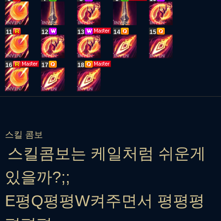
11
12
13
14
15
16
17
18
스킬 콤보
스킬콤보는 케일처럼 쉬운게
있을까?;;
E평Q평평W켜주면서 평평평