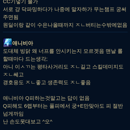
CC기넣기 불가
서로 걍 닥파밍하다가 나중에 말자하가 무는챔프 궁써
주면됨
원딜이랑 같이 수은나올때까지 ㅈㄴ버티는수밖에없음
애니비아
도대체 빙닭 왜 너프를 안시키는지 모르겟음 맨날 롤
할때마다 드는생각;
아니 이ㅅㄲ는 평타사거리도 ㅈㄴ길고 스킬데미지도
ㅈㄴ쎄고
갱호응도 ㅈㄴ좋고 생존력도 ㅈㄴ좋음
애니비아 Q피하는것말고는 답이 없음
Q피해도 6렙부터는 풀피에서 궁+E만맞아도 피 절반
넘게까임
난 손도못대보고 ^오^