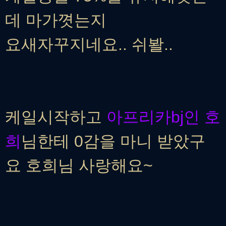
데 마가꼇는지
요새자꾸지네요.. 쉬봘..
케일시작하고
아프리카bj인 호
희
님한테 0감을 마니 받았구
요 호희님 사랑해요~