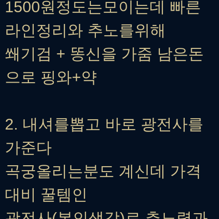
1500원정도는모이는데 빠른
라인정리와 추노를위해
쐐기검 + 똥신을 가줌 남은돈
으로 핑와+약
2. 내셔를뽑고 바로 광전사를
가준다
곡궁올리는분도 계신데 가격
대비 꿀템인
광전사(본인생각)로 추노력과