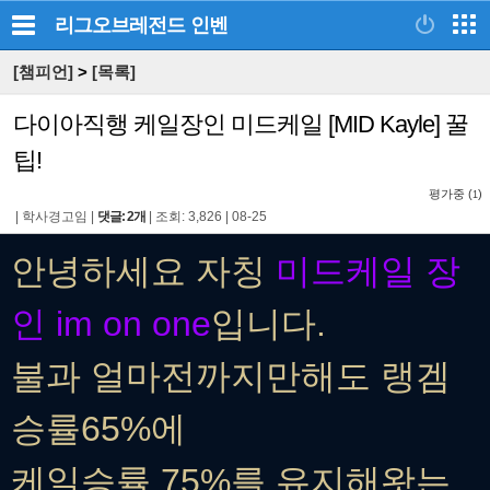
리그오브레전드
인벤
[챔피언]
>
[목록]
다이아직행 케일장인 미드케일 [MID Kayle] 꿀
팁!
평가중 (
)
1
|
학사경고임
|
댓글: 2개
|
조회: 3,826
|
08-25
안녕하세요 자칭
미드케일 장
인 im on one
입니다.
불과 얼마전까지만해도 랭겜
승률65%에
케일승률 75%를 유지해왓는