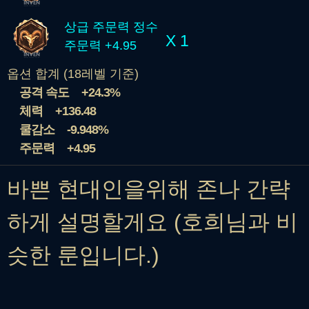
상급 주문력 정수
X 1
주문력 +4.95
옵션 합계 (18레벨 기준)
공격 속도
+24.3%
체력
+136.48
쿨감소
-9.948%
주문력
+4.95
바쁜 현대인을위해 존나 간략
하게 설명할게요 (호희님과 비
슷한 룬입니다.)