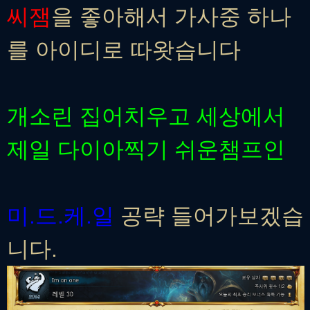
씨잼
을 좋아해서 가사중 하나
를 아이디로 따왓습니다
개소린 집어치우고 세상에서
제일 다이아찍기 쉬운챔프인
미.드.케.일
공략 들어가보겠습
니다.