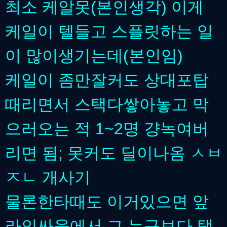
최소 케알못(본인생각) 이게
케일이 텔들고 스플릿하는 일
이 많이생기는데(본인임)
케일이 좀만잘커도 상대포탑
때리면서 스택다쌓아놓고 막
으러오는 적 1~2명 걍녹여버
리면 됨; 못커도 딜이나옴 ㅅㅂ
ㅈㄴ 개사기
물론한타때도 이거있으면 앞
라인싸움에서 그 누구보다 탱