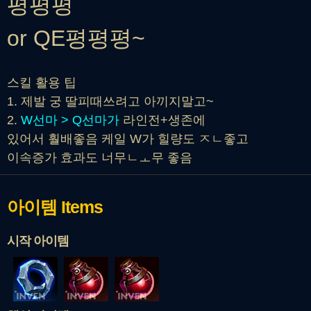
평평평
or QE평평평~
스킬 활용 팁
1. 제발 궁 딸피때쓰려고 아끼지말고~
2.
W선마 > Q선마가
라인전+생존에
있어서 훨배좋음 케일 W가 힐량도 ㅈㄴ좋고
이속증가 효과도 너무ㄴㅗ무 좋음
아이템
Items
시작 아이템