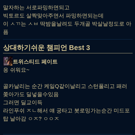
말자하는 서로파밍하면되고
빅토르도 살짝맞아주면서 파밍하면되는데
이 ㅅㄲ는 ㅅㅂ 딱밤을날려도 두개골 박살날정도로 아
픔
상대하기쉬운 챔피언 Best 3
트위스티드 페이트
응 쉬워요~
골카날리는 순간 케일Q같이날리고 스턴풀리고 패러
쫒아가도 딜넣을수있음
그러면 딜교이득
라인푸쉬 ㅈㄴ해서 얘 궁타고 봇로밍가는순간 미드포
탑 날아감 ㅇㅈ? ㅇㅇㅈ