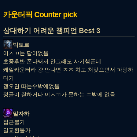
카운터픽
Counter pick
상대하기 어려운 챔피언 Best 3
빅토르
이ㅅㄲ는 답이없음
초중후반 존나쌔서 안그래도 사기챔픈데
케일카운터라 걍 만나면 ㅈㅈ 치고 처맞으면서 파밍하
다가
갱오면 따는수밖에없음
정글이 잘하거나 이ㅅㄲ가 못하는 수밖에 없음
말자하
접근불가
딜교환불가