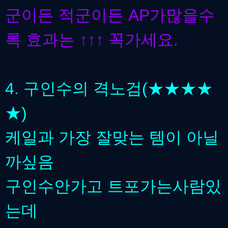
군이든 적군이든 AP가많을수
록 효과는 ↑↑↑ 꼭가세요.
4. 구인수의 격노검(★★★★
★)
케일과 가장 잘맞는 템이 아닐
까싶음
구인수안가고 트포가는사람있
는데