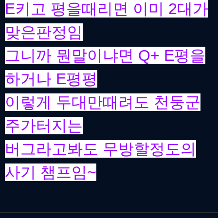
E키고 평을때리면 이미 2대가
맞은판정임
그니까 뭔말이냐면 Q+ E평을
하거나 E평평
이렇게 두대만때려도 천둥군
주가터지는
버그라고봐도 무방할정도의
사기 챔프임~