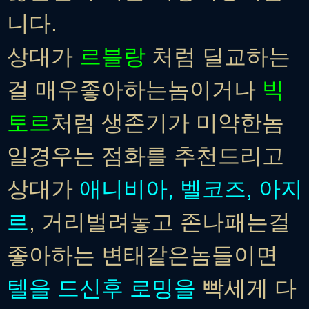
니다.
상대가
르블랑
처럼 딜교하는
걸 매우좋아하는놈이거나
빅
토르
처럼 생존기가 미약한놈
일경우는 점화를 추천드리고
상대가
애니비아, 벨코즈, 아지
르
, 거리벌려놓고 존나패는걸
좋아하는 변태같은놈들이면
텔을 드신후 로밍을
빡세게 다