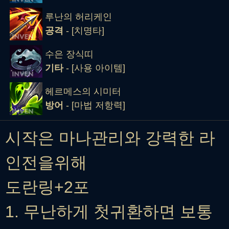
루난의 허리케인
공격
- [치명타]
수은 장식띠
기타
- [사용 아이템]
헤르메스의 시미터
방어
- [마법 저항력]
시작은 마나관리와 강력한 라
인전을위해
도란링+2포
1. 무난하게 첫귀환하면 보통