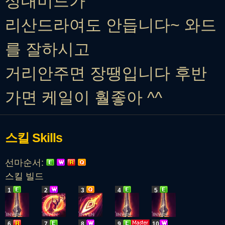
상대미드가
리산드라여도 안듭니다~ 와드
를 잘하시고
거리안주면 장땡입니다 후반
가면 케일이 훨좋아 ^^
스킬
Skills
선마순서:
스킬 빌드
1
2
3
4
5
6
7
8
9
10