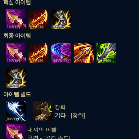
핵심 아이템
최종 아이템
아이템 빌드
장화
기타
- [장화]
내셔의 이빨
공격
- [공격 속도]