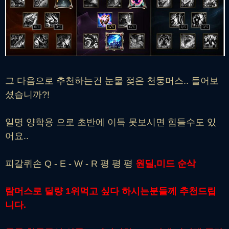
그 다음으로 추천하는건 눈물 젖은 천둥머스.. 들어보
셨습니까?!
일명 양학용 으로 초반에 이득 못보시면 힘들수도 있
어요..
피갈퀴손 Q - E - W - R 평 평 평
원딜,미드 순삭
람머스로
딜량 1위
먹고 싶다 하시는분들께 추천드립
니다.