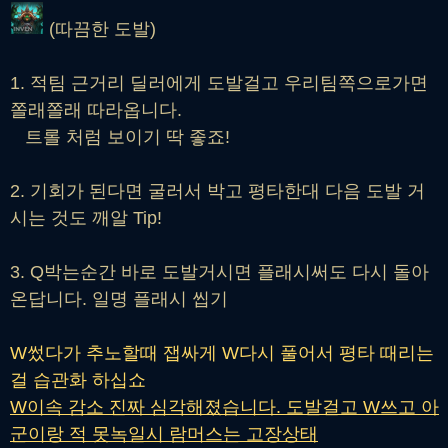
(따끔한 도발)
1. 적팀 근거리 딜러에게 도발걸고 우리팀쪽으로가면
쫄래쫄래 따라옵니다.
트롤 처럼 보이기 딱 좋죠!
2. 기회가 된다면 굴러서 박고 평타한대 다음 도발 거
시는 것도 깨알 Tip!
3. Q박는순간 바로 도발거시면 플래시써도 다시 돌아
온답니다. 일명 플래시 씹기
W썼다가 추노할때 잽싸게 W다시 풀어서 평타 때리는
걸 습관화 하십쇼
W이속 감소 진짜 심각해졌습니다. 도발걸고 W쓰고 아
군이랑 적 못녹일시 람머스는 고장상태