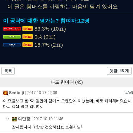
이 글은 람머스를 사랑하는 마음이 담겨 있어요
이 공략에 대한 평가는?
참여자:
12명
83.3% (10표)
0% (0표)
16.7% (2표)
목록
댓글: 48 개
나도 한마디
(49)
Seotaiji
[답글]
|
2017-10-17 22:06
이 댓글보고 한 8개월만에 람머스 오랜만에 꺼냈는데, 바로 캐리해버렸습니
다... 엑셀 박고 갑니다.
여단장
|
2017-10-19 11:46
감사합니다 :) 항상 건승하십쇼 소환사님!