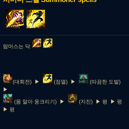
람머스는 닥
(대회전) ▶
(점멸) ▶
(따끔한 도발)
▶
(몸 말아 웅크리기) ▶
(지진) ▶ 평 ▶ 평
▶ 평