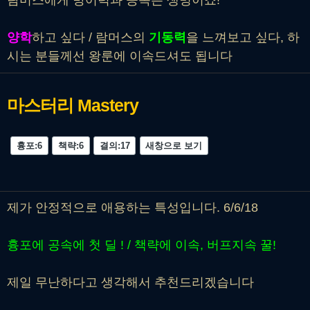
람머스에게 방어력과 공속은 생명이죠!
양학
하고 싶다 / 람머스의
기동력
을 느껴보고 싶다, 하
시는 분들께선 왕룬에 이속드셔도 됩니다
마스터리
Mastery
흉포:6
책략:6
결의:17
새창으로 보기
제가 안정적으로 애용하는 특성입니다. 6/6/18
흉포에 공속에 첫 딜 ! / 책략에 이속, 버프지속 꿀!
제일 무난하다고 생각해서 추천드리겠습니다