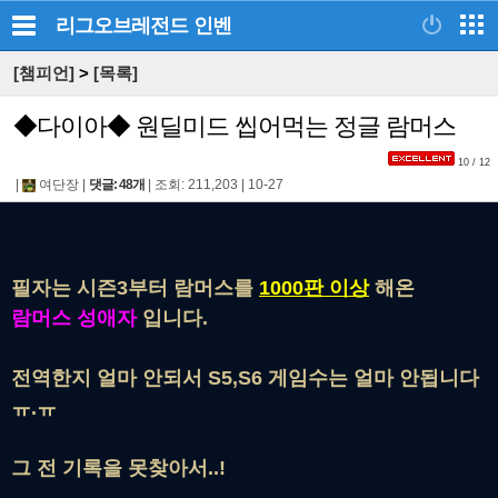
리그오브레전드
인벤
[챔피언]
>
[목록]
◆다이아◆ 원딜미드 씹어먹는 정글 람머스
10 / 12
|
여단장
|
댓글: 48개
|
조회: 211,203
|
10-27
필자는 시즌3부터 람머스를
1000판 이상
해온
람머스 성애자
입니다.
전역한지 얼마 안되서 S5,S6 게임수는 얼마 안됩니다
ㅠ.ㅠ
그 전 기록을 못찾아서..!