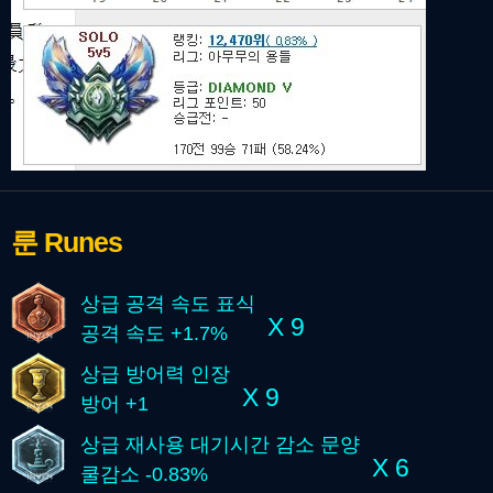
룬
Runes
상급 공격 속도 표식
X 9
공격 속도 +1.7%
상급 방어력 인장
X 9
방어 +1
상급 재사용 대기시간 감소 문양
X 6
쿨감소 -0.83%