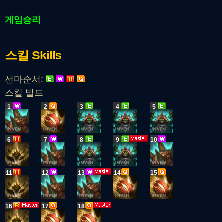
게임승리
스킬
Skills
선마순서:
스킬 빌드
1
2
3
4
5
6
7
8
9
10
11
12
13
14
15
16
17
18