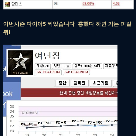
이번시즌 다이아5 찍었습니다 흥했다 하면 가는 피갈
퀴!