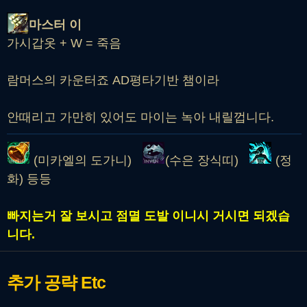
마스터 이
가시갑옷 + W = 죽음
람머스의 카운터죠 AD평타기반 챔이라
안때리고 가만히 있어도 마이는 녹아 내릴껍니다.
(미카엘의 도가니)
(수은 장식띠)
(정
화) 등등
빠지는거 잘 보시고 점멸 도발 이니시 거시면 되겠습
니다.
추가 공략
Etc