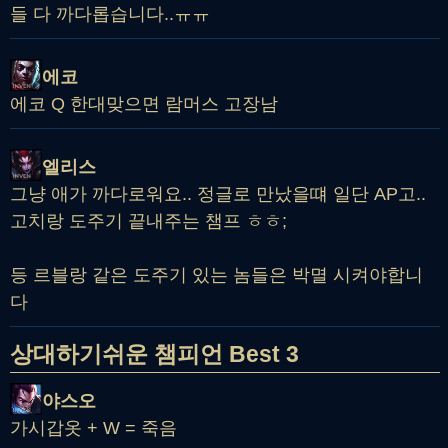
들 다 까다롭습니다..ㅠㅠ
에코
에코 Q 한대맞으면 람머스 고장남
엘리스
그냥 애가 까다로워요.. 정글로 만났을떄 일단 AP고..
고치랑 도주기 끝내주는 챔프 ㅎㅎ;
등 르블랑 같은 도주기 있는 놈들은 박멸 시켜야합니
다
상대하기쉬운 챔피언 Best 3
야스오
가시갑옷 + W = 죽음