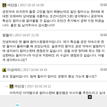
여단장
[답글]
|
2017-10-10 14:09
굳은약속 파괴전차 둘중 고민을 많이 해봤는데요 일단 람머스는 한타때 최
대한 오래버텨 상대방을 괴롭히는 조건이죠(어그로) 생각해보니 굳은약속
특성도 람머스랑 잘어울릴 것 같습니다 조만간 추가해서 공략 수정 하겠습
니다. 좋은 팁 남겨주셔서 감사합니다!
람돌이
[답글]
|
2017-10-07 11:55
안녕하세요 현 플레 람머스원챔유저입니다. 제가 특성을 굳은 약속으로 한
번 들어서 플레이를 해 보았는데요. 슬로우만 묻어도 굳은 약속이 발동하기
에 생각보다 람머스한테 괜찮은것 같습니다. 궁을 쓰면 한타때 최소 3명 이
상한테는 들어가니까 아군과 저한테도 피 수급이 괜찮은것 같습니다. 어떻
게 생각하시나요?
이성여리
[답글]
|
2017-10-04 19:43
초보 정글러입니다. 팀에 힐러가 없어도 정령의 형상 가는게 좋나요?
여단장
|
2017-10-10 14:11
아직까진 마저템으로 람머스한테 좋은템은 비사지를 추천드리고 싶네
요!ㅎㅎ
AD
[답글]