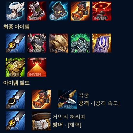
최종 아이템
아이템 빌드
곡궁
공격
- [공격 속도]
거인의 허리띠
방어
- [체력]