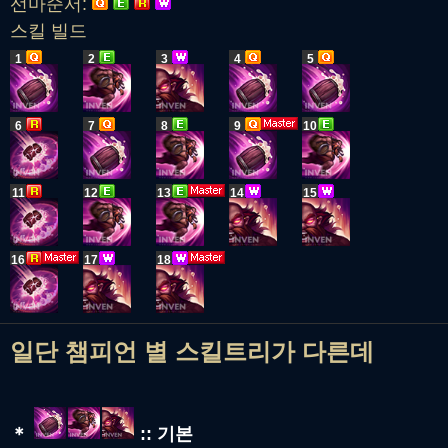
선마순서:
스킬 빌드
1
2
3
4
5
6
7
8
9
10
11
12
13
14
15
16
17
18
일단 챔피언 별 스킬트리가 다른데
＊
:: 기본