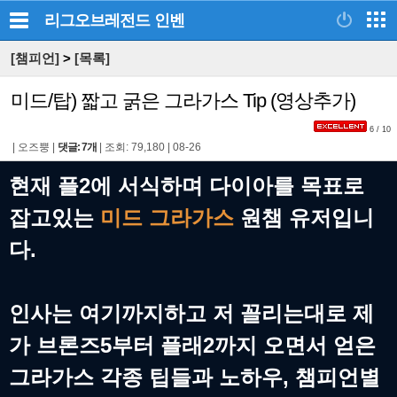
리그오브레전드
인벤
[챔피언]
>
[목록]
미드/탑) 짧고 굵은 그라가스 Tip (영상추가)
6 / 10
|
오즈뿡
|
댓글: 7개
|
조회: 79,180
|
08-26
현재 플2에 서식하며 다이아를 목표로
잡고있는
미드
그라가스
원챔 유저입니
다.
인사는 여기까지하고 저 꼴리는대로 제
가 브론즈5부터 플래2까지 오면서 얻은
그라가스 각종 팁들과 노하우, 챔피언별