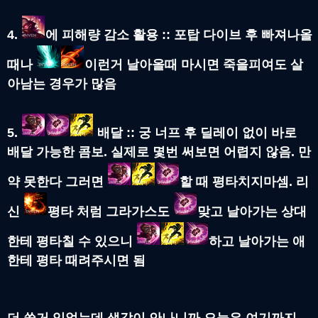
4.
에 피해량 감소 활용 :: 포탑 다이브 후 빠져나올
때나
이런거 날아올때 마시면 죽을피여도 살
아남는 경우가 많음
5.
배달 :: 궁 너프 후 딜레이 없이 바로
배달 가능한 콤보. 실제로 몇번 써보면 어렵지 않음. 만
약 못한다 그러면
할 때 평타치지마셈. 리
신
평타 처럼 그라가스도
맞고 날아가는 상대
한테 평타칠 수 있으니
하고 날아가는 애
한테 평타 때려주시면 됨
더 쓸거 있었는데 생각이 안나니까 오늘은 여기까지