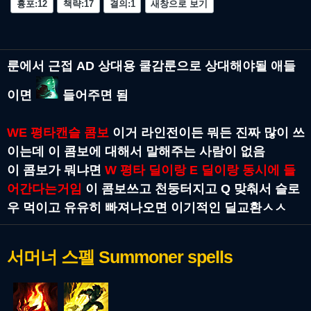
흉포:12
책략:17
결의:1
새창으로 보기
룬에서 근접 AD 상대용 쿨감룬으로 상대해야될 애들
이면
들어주면 됨
WE 평타캔슬 콤보
이거 라인전이든 뭐든 진짜 많이 쓰
이는데 이 콤보에 대해서 말해주는 사람이 없음
이 콤보가 뭐냐면
W 평타 딜이랑 E 딜이랑 동시에 들
어간다는거임
이 콤보쓰고 천둥터지고 Q 맞춰서 슬로
우 먹이고 유유히 빠져나오면 이기적인 딜교환ㅅㅅ
서머너 스펠
Summoner spells