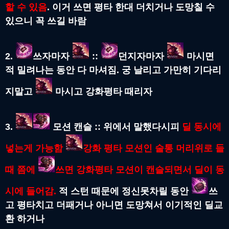
할 수 있음
. 이거 쓰면 평타 한대 더치거나 도망칠 수
있으니 꼭 쓰길 바람
2.
쓰자마자
::
던지자마자
마시면
적 밀려나는 동안 다 마셔짐. 궁 날리고 가만히 기다리
지말고
마시고 강화평타 때리자
3.
모션 캔슬 :: 위에서 말했다시피
딜 동시에
넣는게 가능함
강화 평타 모션인 술통 머리위로 들
때 쯤에
쓰면 강화평타 모션이 캔슬되면서 딜이 동
시에 들어감.
적 스턴 때문에 정신못차릴 동안
쓰
고 평타치고 더패거나 아니면 도망쳐서 이기적인 딜교
환 하거나