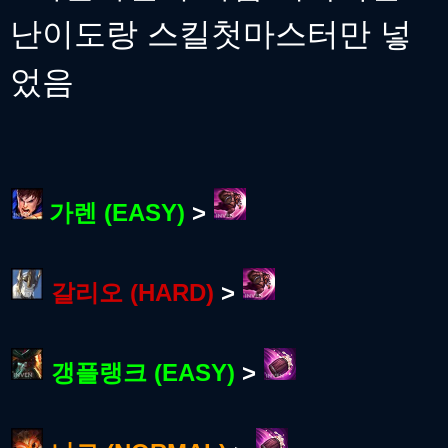
난이도랑 스킬첫마스터만 넣
었음
가렌 (EASY)
>
갈리오 (HARD)
>
갱플랭크 (EASY)
>