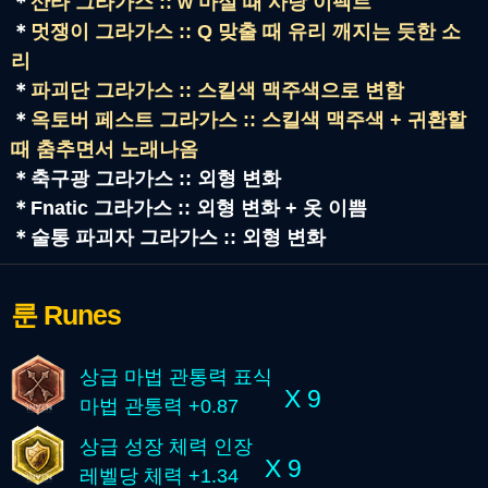
＊
산타 그라가스 :: w 마실 때 사탕 이펙트
＊
멋쟁이 그라가스 :: Q 맞출 때 유리 깨지는 듯한 소
리
＊
파괴단 그라가스 :: 스킬색 맥주색으로 변함
＊
옥토버 페스트 그라가스 :: 스킬색 맥주색 + 귀환할
때 춤추면서 노래나옴
＊
축구광 그라가스 :: 외형 변화
＊
Fnatic 그라가스 :: 외형 변화 + 옷 이쁨
＊
술통 파괴자 그라가스 :: 외형 변화
룬
Runes
상급 마법 관통력 표식
X 9
마법 관통력 +0.87
상급 성장 체력 인장
X 9
레벨당 체력 +1.34