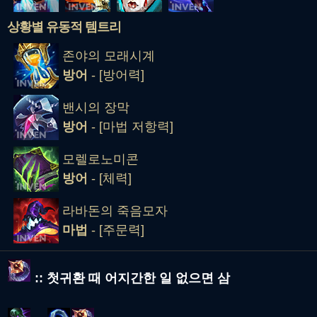
상황별 유동적 템트리
존야의 모래시계
방어
- [방어력]
밴시의 장막
방어
- [마법 저항력]
모렐로노미콘
방어
- [체력]
라바돈의 죽음모자
마법
- [주문력]
:: 첫귀환 때 어지간한 일 없으면 삼