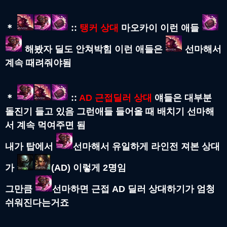
＊
::
탱커 상대
마오카이 이런 애들
해봤자 딜도 안쳐박힘 이런 애들은
선마해서
계속 때려줘야됨
＊
::
AD 근접딜러 상대
얘들은 대부분
돌진기 들고 있음 그런애들 들어올 때 배치기 선마해
서 계속 먹여주면 됨
내가 탑에서
선마해서 유일하게 라인전 져본 상대
가
(AD) 이렇게 2명임
그만큼
선마하면 근접 AD 딜러 상대하기가 엄청
쉬워진다는거죠