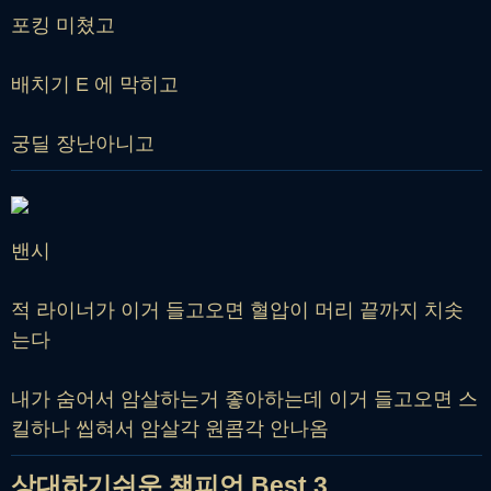
포킹 미쳤고
배치기 E 에 막히고
궁딜 장난아니고
밴시
적 라이너가 이거 들고오면 혈압이 머리 끝까지 치솟
는다
내가 숨어서 암살하는거 좋아하는데 이거 들고오면 스
킬하나 씹혀서 암살각 원콤각 안나옴
상대하기쉬운 챔피언 Best 3