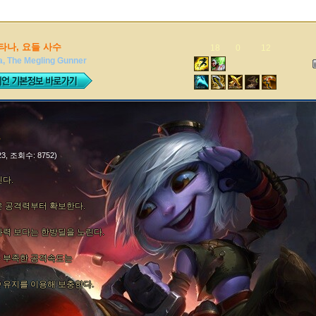
타나, 요들 사수
18
0
12
a, The Megling Gunner
-23, 조회수: 8752)
다.
은 공격력부터 확보한다.
화력 보다는 한방딜을 노린다.
 부족한 공격속도는
 유지를 이용해 보충한다.