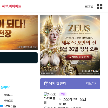
혜택.아이마트
로그인
인
벤
전
체
사
이
트
맵
게임 캘린더
더보기+
 참여자 :
1명
모집
0% (0표)
아스오라 CBT 모집
0% (0표)
08.19
100% (1표)