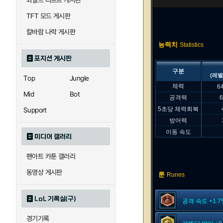
와일드 리프트 게시판
TFT 모드 게시판
칼바람 나락 게시판
능력치
Statistics
포지션 게시판
구분
(레벨
Top
Jungle
체력
6
Mid
Bot
공격력
5초당 체력회복
Support
방어력
이동 속도
미디어 갤러리
팬아트 카툰 갤러리
동영상 게시판
룬
Runes
LoL 기록실(구)
공격 속도 +1.7
경기기록