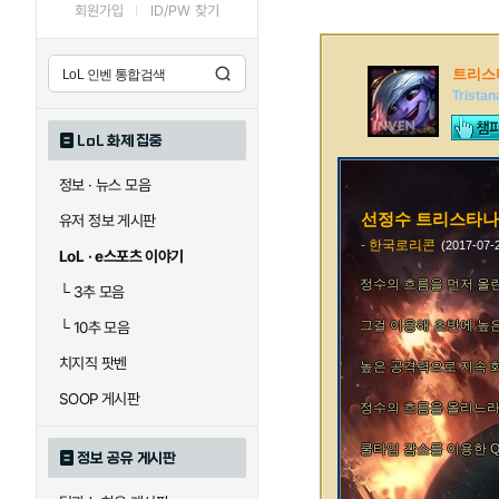
회원가입
ID/PW 찾기
트리스
Tristan
LoL 화제 집중
정보 · 뉴스 모음
선정수 트리스타나
유저 정보 게시판
- 한국로리콘
(2017-07
LoL · e스포츠 이야기
정수의 흐름을 먼저 올린
└
3추 모음
그걸 이용해 초반에 높
└
10추 모음
치지직 팟벤
높은 공격력으로 지속 
SOOP 게시판
정수의 흐름을 올리느라
쿨타임 감소를 이용한 Q
정보 공유 게시판