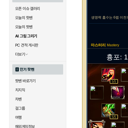
오픈 이슈 갤러리
오늘의 핫벤
생명력 흡수는 6랩 이전
오늘의 팟벤
AI 그림 그리기
PC 견적 게시판
마스터리
Mastery
더보기
흉포:
1
인기 팟벤
팟벤 바로가기
5
/5
치지직
차벤
걸그룹
여행
5
/5
해외게임정보