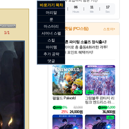
참가자 모집까지 남은 기간
바로가기 목차
11
06
11
15
Days
Hours
Min
Sec
머리말
룬
마스터리
게임 핫딜 (PC/스팀)
스토어+
1/1
서머너 스펠
스킬
귀무자: 검의 길 예약 판매 중!
아이템
10% 할인과
이니&베니 혜택까지!
추가 공략
인벤게임즈 8월 특별 할인!
드래곤소드: 어웨이크닝 입점!
문명 7 특별 할인!
마블 투혼 파이팅 소울즈 정식출시!
비스트 오브 리인카네이션 정식 출시!
커세어 코브 출시 기념 할인!
더 렐릭 퍼스트 가디언 정식 출시
베데스다 40주년 기념 할인 중!
캡콤 프렌차이즈 할인 진행 중!
캡콤 일부 상품 상시 할인
스타워즈 은하계 레이서
로블록스 기프트 카드 공식 입점
댓글
인기 퍼블리셔 모음!
스팀으로 만나는 드래곤소드!
조선&고려 DLC 출시 예정
마블 히어로 총 출동&화려한 격투!
게임프릭 신작 IP
해적'섬'을 발전시키자!
설화x하드코어 액션!
베데스다의 명작들을
몬헌, 바하 등 인기 IP를
몬헌 와일즈 & 드래곤즈 도그마2
인벤게임즈에서 10% 추가 적립
Robux를 가장 안전하고
최대 90% 할인가를 만나보세요!
네이버혜택과 함께 만나보세요!
50%할인&추가 적립까지!
네이버 포인트 혜택까지!
네이버 혜택가와 함께 예약하세요!
할인&네이버혜택으로 만나보세요!
네이버페이 혜택과 만나보세요!
40주년 프로모션으로 만나보세요!
할인가에 만나보세요!
일부 에디션 상시 할인!
혜택으로 예약 판매 중
편안하게 충전하세요
팰월드 Palworld
그랑블루 판타지 리
링크 엔드리스 라그
나로크 업그레이드
5%
32,000
5,000
킷 Granblue Fantasy
25%
24,000원
36,800원
Relink Endless Ragn
arok Upgrade Kit DL
C