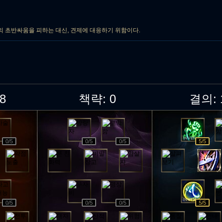
의 초반싸움을 피하는 대신, 견제에 대응하기 위함이다.
8
책략:
0
결의:
0
/5
0
/5
0
/5
5
/5
0
/5
0
/5
0
/5
5
/5