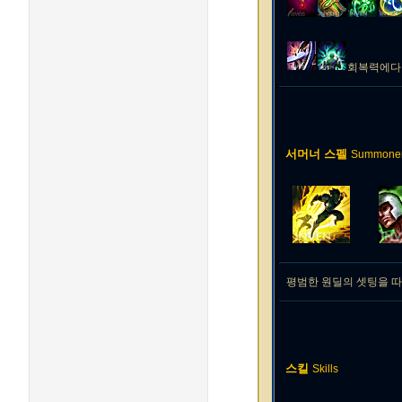
회복력에다가
서머너 스펠
Summoner 
평범한 원딜의 셋팅을 따
스킬
Skills