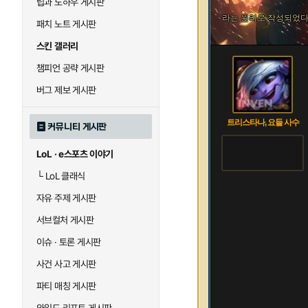
팁과 노하우 게시판
라는 원리로 작성되었다
패치 노트 게시판
스킨 갤러리
챔피언 공략 게시판
버그 제보 게시판
트리스타나, 요들 사수
커뮤니티 게시판
LoL · e스포츠 이야기
└
LoL 클래식
자유 주제 게시판
서브컬처 게시판
이슈 · 토론 게시판
사건 사고 게시판
파티 매칭 게시판