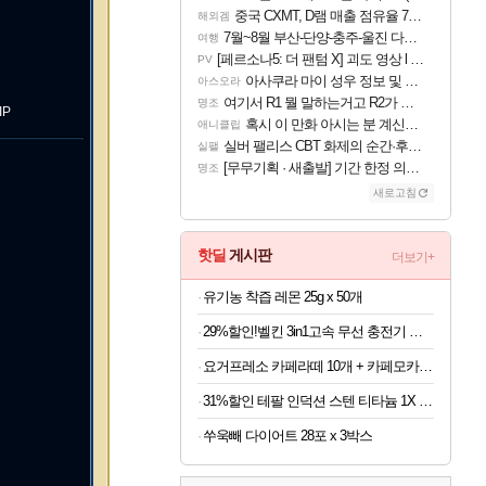
중국 CXMT, D램 매출 점유율 7%…글로벌 4위로 부상
해외겜
7월~8월 부산-단양-충주-울진 다녀왔어요~
여행
[페르소나5: 더 팬텀 X] 괴도 영상 l 타카마키 안·댄싱 스타
PV
아사쿠라 마이 성우 정보 및 주요 필모
아스오라
여기서 R1 뭘 말하는거고 R2가 뭘말하는걸까요?
명조
IP
혹시 이 만화 아시는 분 계신가요
애니클립
실버 팰리스 CBT 화제의 순간·후기 모음
실팰
[무무기획 · 새출발] 기간 한정 의뢰 이벤트
명조
새로고침
핫딜
게시판
더보기+
유기농 착즙 레몬 25g x 50개
29%할인!벨킨 3in1고속 무선 충전기 갤럭시S26 아이폰17 호환
요거프레소 카페라떼 10개 + 카페모카 10개
31%할인 테팔 인덕션 스텐 티타늄 1X 디네토 프라이팬 28CM
쑤욱빼 다이어트 28포 x 3박스