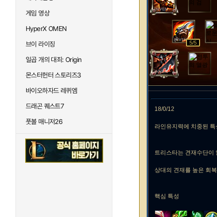
게임 영상
HyperX OMEN
5
/5
브이 라이징
일곱 개의 대죄: Origin
몬스터헌터 스토리즈3
바이오하자드 레퀴엠
드래곤 퀘스트7
18/0/12
풋볼 매니저26
라인유지력에 치중된 특
트리스타는 견재수단이 
상대의 견재를 높은 회복
핵심 특성