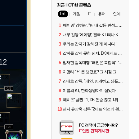
최근 HOT한 콘텐츠
LoL
게임
IT
유머
연예
1
'에이밍' 김하람, "팀 내 갈등 반성... 끝까지 뛰고 싶었다"
2
내부 갈등 '에이밍', 결국 KT 떠나 KRX로...'지우'와 트레이드
3
우리는 갑자기 잘해진 게 아니다 '씨맥' 김대호 감독의 자신감
4
갈피를 잡지 못한 젠지, DK에게도 0:2 패배
12
5
임재현 감독대행 "패인은 복합적", '도란' "팀에 과부하 왔다"
6
치명타 1% 룬 챙겼죠? 그 시절 그 감성 '롤 클래식' 30일 출시
7
김대호 감독, "패인, 명쾌하고 심플...다시 힘낼 수 있어"
0
/5
8
여름의 KT, 한화생명까지 잡았다
9
'페이즈' 날뛴 T1, DK 연승 끊고 1위 지켜
10
젠지 유상욱 감독 "2세트 역전의 원인...너무 급했다"
PC 견적이 궁금하다면?
0
/5
IT인벤 견적게시판