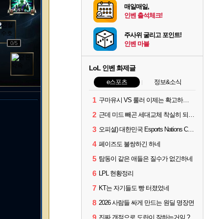
매일매일,
인벤 출석체크!
주사위 굴리고 포인트!
0
/5
인벤 마블
LoL 인벤 화제글
e스포츠
정보&소식
1
구마유시 VS 룰러 이제는 확고하지 않음?
2
근데 미드 빼곤 세대교체 착실히 되고 있네
3
오피셜) 대한민국 Esports Nations Cup 2026 국가대표 명단 모두 확정
4
페이즈도 불쌍하긴 하네
5
탐동이 같은 애들은 질수가 없긴하네
6
LPL 현황정리
7
KT는 자기들도 빵 터졌었네
8
2026 사람들 싸게 만드는 원딜 명장면
9
진짜 갠적으로 도란이 잘하는거임 ?