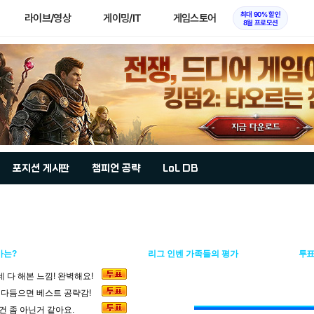
최대 90% 할인
라이브/영상
게이밍/IT
게임스토어
8월 프로모션
포지션 게시판
챔피언 공략
LoL DB
가는?
리그 인벤 가족들의 평가
투표
 다 해본 느낌! 완벽해요!
 다듬으면 베스트 공략감!
건 좀 아닌거 같아요.