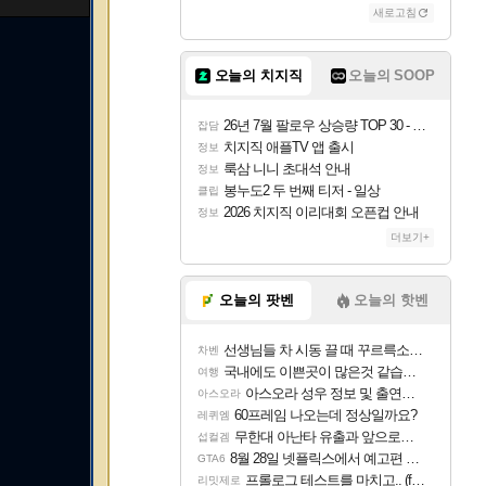
새로고침
오늘의 치지직
오늘의 SOOP
26년 7월 팔로우 상승량 TOP 30 - 월간 치지직
잡담
치지직 애플TV 앱 출시
정보
룩삼 니니 초대석 안내
정보
봉누도2 두 번째 티저 - 일상
클립
2026 치지직 이리대회 오픈컵 안내
정보
더보기+
오늘의 팟벤
오늘의 핫벤
선생님들 차 시동 끌 때 꾸르륵소리나는데
차벤
국내에도 이쁜곳이 많은것 같습니다
여행
아스오라 성우 정보 및 출연작 모음
아스오라
60프레임 나오는데 정상일까요?
레퀴엠
무한대 아난타 유출과 앞으로의 예상 (루머)
섭컬겜
8월 28일 넷플릭스에서 예고편 공개 예정
GTA6
프롤로그 테스트를 마치고.. (feat. 리아)
리밋제로