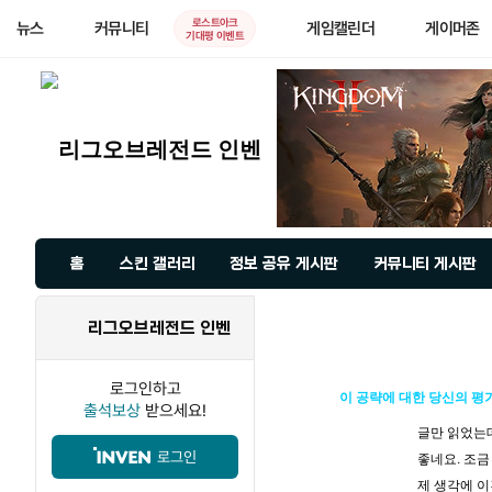
로스트아크
뉴스
커뮤니티
게임캘린더
게이머존
기대평 이벤트
홈
스킨 갤러리
정보 공유 게시판
커뮤니티 게시판
리그오브레전드 인벤
로그인하고
이 공략에 대한 당신의 평
출석보상
받으세요!
글만 읽었는데
로그인
좋네요. 조금
제 생각에 이