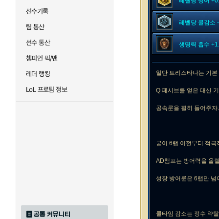
레벨당 방어 +0.
선수기록
레벨당 쿨감소 -
팀 통산
선수 통산
생명력 흡수 +1
챔피언 픽/밴
일단 트리스타나는 기본 
레더 랭킹
LoL 프로팀 정보
Q 페시브를 얻은 대신 
공속룬을 필히 들어주자.
굳이 6랩 이전부터 적극
AD챔프는 방어력을 올릴
성장 방어룬은 6랩만 넘
쿨타임 감소는 정수 약탈
공통 커뮤니티