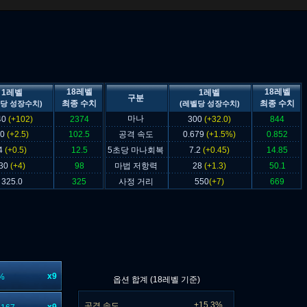
18레벨
18레벨
1레벨
1레벨
구분
최종 수치
최종 수치
당 성장수치)
(레벨당 성장수치)
마나
40
(+102)
2374
300
(+32.0)
844
60
(+2.5)
102.5
공격 속도
0.679
(+1.5%)
0.852
4
(+0.5)
12.5
5초당 마나회복
7.2
(+0.45)
14.85
30
(+4)
98
마법 저항력
28
(+1.3)
50.1
325.0
325
사정 거리
550
(+7)
669
x9
%
옵션 합계 (18레벨 기준)
+15.3%
공격 속도