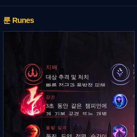
룬
Runes
지배
대상 추격 및 처치
빠른 접근과 폭발적 피해
감전
3초 동안 같은 챔피언에
게 기본 공격 또는 개별
스킬 3회를 적중시키면
빛
돌발 일격
추가 적응형 피해 적용
돌진, 도약, 점멸, 순간이