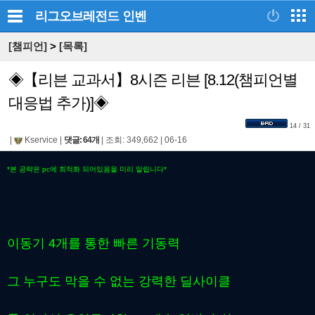
리그오브레전드
인벤
[챔피언]
>
[목록]
◈【리븐 교과서】8시즌 리븐 [8.12(챔피언별
대응법 추가)]◈
14 / 31
|
Kservice
|
댓글: 64개
|
조회: 349,662
|
06-16
*본 공략은 pc에 최적화 되어있음을 미리 알립니다*
이동기 4개를 통한 빠른 기동력
그 누구도 막을 수 없는 강력한 딜사이클