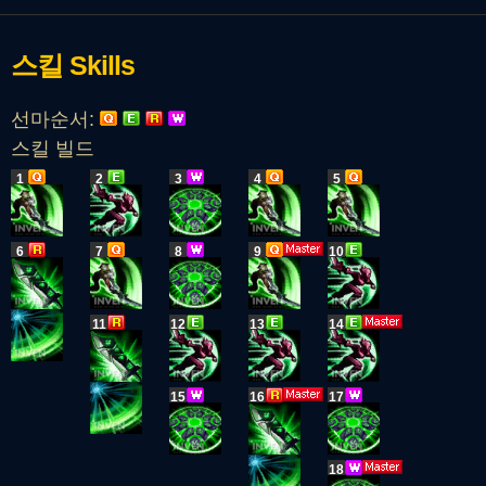
스킬
Skills
선마순서:
스킬 빌드
1
2
3
4
5
6
7
8
9
10
11
12
13
14
15
16
17
18