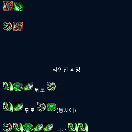
라인전 과정
뒤로
뒤로
(동시에)
뒤로