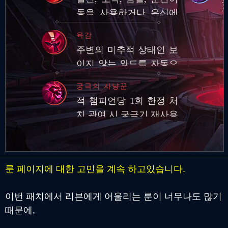
동을 사용하거나 은신에
서 빠져나온 후 적 챔피언
육감
에게 기본 공격과 스킬로
주변의 미추적 상태인 보
피해를 입히면 추…
이지 않는 와드를 자동으
로 감지하여 추적합니다.
궁극의 사냥꾼
적 챔피언당 1회 한정 처
치 관여 시 궁극기 재사용
대기시간 영구 감소
룬 페이지에 대한 고민을 계속 하고있습니다.
이번 패치에서 리븐에게 어울리는 룬이 너무나도 많기
때문에,