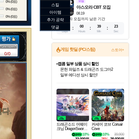
모집
0% (0표)
스킬
아스오라 CBT 모집
0% (0표)
아이템
08.19
0% (0표)
참가자 모집까지 남은 기간
추가 공략
13
00
39
22
댓글
Days
Hours
Min
Sec
게임 핫딜 (PC/스팀)
스토어+
0/0
캡콤 일부 상품 상시 할인
몬헌 와일즈 & 드래곤즈 도그마2
일부 에디션 상시 할인!
드래곤소드: 어웨이크닝 입점!
문명 7 특별 할인!
귀무자: 검의 길 예약 판매 중!
비스트 오브 리인카네이션 정식 출시!
커세어 코브 출시 기념 할인!
더 렐릭 퍼스트 가디언 정식 출시
베데스다 40주년 기념 할인 중!
마블 투혼 파이팅 소울즈 예약 판매 중!
캡콤 프렌차이즈 할인 진행 중!
스타워즈 은하계 레이서
로블록스 기프트 카드 공식 입점
스팀으로 만나는 드래곤소드!
조선&고려 DLC 출시 예정
10% 할인과
게임프릭 신작 IP
해적'섬'을 발전시키자!
설화x하드코어 액션!
베데스다의 명작들을
마블 히어로 총 출동&화려한 격투!
몬헌, 바하 등 인기 IP를
인벤게임즈에서 10% 추가 적립
Robux를 가장 안전하고
네이버혜택과 함께 만나보세요!
50%할인&추가 적립까지!
이니&베니 혜택까지!
네이버 혜택가와 함께 예약하세요!
할인&네이버혜택으로 만나보세요!
네이버페이 혜택과 만나보세요!
40주년 프로모션으로 만나보세요!
네이버 포인트 혜택까지!
할인가에 만나보세요!
혜택으로 예약 판매 중
편안하게 충전하세요
다.
드래곤소드 어웨이
커세어 코브 Corsair
크닝 DragonSword A
Cove
wakening
10%
10%
39,900