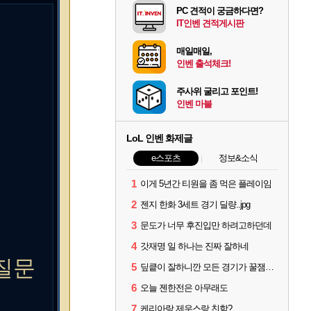
PC 견적이 궁금하다면?
IT인벤 견적게시판
매일매일,
인벤 출석체크!
주사위 굴리고 포인트!
인벤 마블
LoL 인벤 화제글
e스포츠
정보&소식
1
이게 5년간 티원을 좀 먹은 플레이임
2
젠지 한화 3세트 경기 딜량..jpg
3
문도가 너무 후진입만 하려고하던데
4
갓재명 일 하나는 진짜 잘하네
질문
5
딮킅이 잘하니깐 모든 경기가 꿀잼이 됨
6
오늘 젠한전은 아무래도
7
케리아랑 제우스랑 친함?