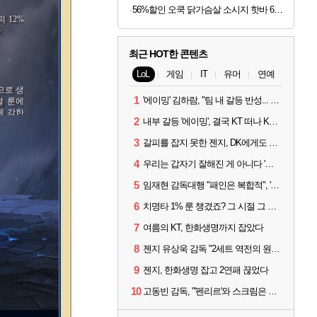
56%할인 오쿡 닭가슴살 소시지 핫바 6종, 70g, 12개
 12%
득
최근 HOT한 콘텐츠
LoL
게임
IT
유머
연예
으로 생
1
'에이밍' 김하람, "팀 내 갈등 반성... 끝까지 뛰고 싶었다"
설 룬에
에 강한
2
내부 갈등 '에이밍', 결국 KT 떠나 KRX로...'지우'와 트레이드
3
갈피를 잡지 못한 젠지, DK에게도 0:2 패배
4
우리는 갑자기 잘해진 게 아니다 '씨맥' 김대호 감독의 자신감
5
임재현 감독대행 "패인은 복합적", '도란' "팀에 과부하 왔다"
6
치명타 1% 룬 챙겼죠? 그 시절 그 감성 '롤 클래식' 30일 출시
7
여름의 KT, 한화생명까지 잡았다
8
젠지 유상욱 감독 "2세트 역전의 원인...너무 급했다"
9
젠지, 한화생명 잡고 2연패 끊었다
10
고동빈 감독, "'펜리르'와 스크림은 못 해봤다...선발 고정할 듯"