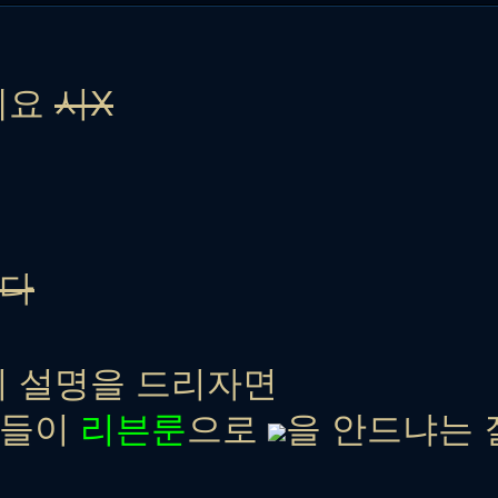
네요
시X
다
의 설명을 드리자면
람들이
리븐룬
으로
을 안드냐는 