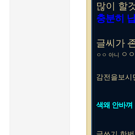
많이 할
충분히 
글씨가
ㅇㅇ
ㅇㅇ 아니
감전을보시
색왜 안바껴
글쓰기 한번