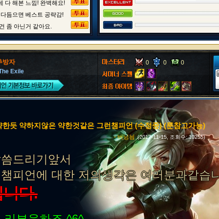
 다 해본 느낌! 완벽해요!
 다듬으면 베스트 공략감!
건 좀 아닌거 같아요.
추방자
0
0
0
The Exile
 약한듯 약하지않은 약한것같은 그런챔피언 (수정중) (룬참고가능)
- 버닝늼
(2017-11-15, 조회수: 10255)
말씀드리기앞서
 챔피언에 대한 저의생각은 여러분과같습니
깁니다.
 리븐을하죠 ^6^