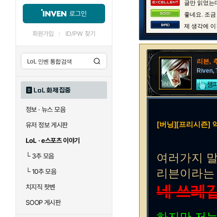
글만 읽었는데
로그인
좋네요. 조금
제 생각에 이
회원가입
ID/PW 찾기
리븐, 
Riven, 
LoL 화제 집중
정보 · 뉴스 모음
[버닝][프리시즌]
유저 정보 게시판
LoL · e스포츠 이야기
여러가지 
└
3추 모음
리븐이라는
└
10추 모음
네 쓰레
치지직 팟벤
SOOP 게시판
하지만 저는