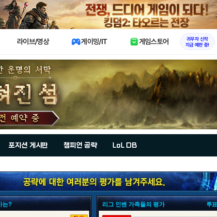
X
귀무자 신작
라이브/영상
게이밍/IT
게임스토어
지금 예판 중!
포지션 게시판
챔피언 공략
LoL DB
가는?
리그 인벤 가족들의 평가
투표