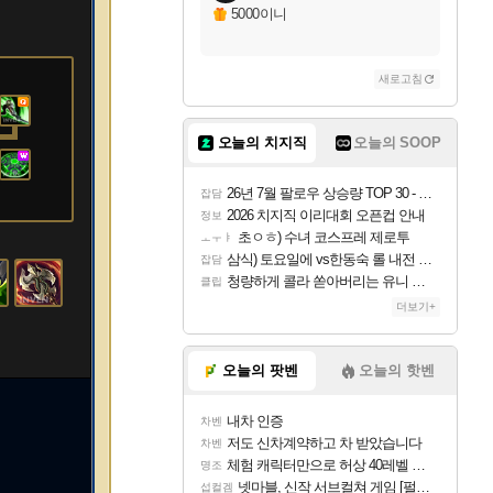
5000이니
새로고침
오늘의 치지직
오늘의 SOOP
26년 7월 팔로우 상승량 TOP 30 - 월간 치지직
잡담
2026 치지직 이리대회 오픈컵 안내
정보
초ㅇㅎ) 수녀 코스프레 제로투
ㅗㅜㅑ
삼식) 토요일에 vs한동숙 롤 내전 예정
잡담
청량하게 콜라 쏟아버리는 유니 ㅋㅋㅋ
클립
더보기+
오늘의 팟벤
오늘의 핫벤
내차 인증
차벤
저도 신차계약하고 차 받았습니다
차벤
체험 캐릭터만으로 허상 40레벨 하이와티아 5분 컷!｜에이메스·린네·모니에 명함
명조
넷마블, 신작 서브컬쳐 게임 [펄 인 블루] 티저 사이트 오픈
섭컬겜