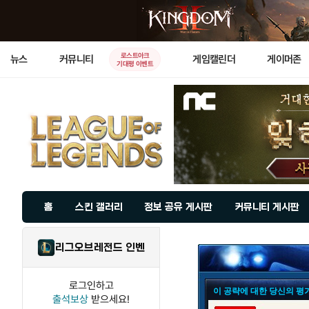
로스트아크
뉴스
커뮤니티
게임캘린더
게이머존
기대평 이벤트
홈
스킨 갤러리
정보 공유 게시판
커뮤니티 게시판
리그오브레전드 인벤
로그인하고
이 공략에 대한 당신의 평
출석보상
받으세요!