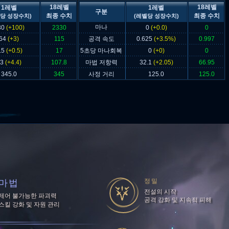
18레벨
18레벨
1레벨
1레벨
구분
최종 수치
최종 수치
당 성장수치)
(레벨당 성장수치)
마나
30
(+100)
2330
0
(+0.0)
0
64
(+3)
115
공격 속도
0.625
(+3.5%)
0.997
.5
(+0.5)
17
5초당 마나회복
0
(+0)
0
33
(+4.4)
107.8
마법 저항력
32.1
(+2.05)
66.95
345.0
345
사정 거리
125.0
125.0
정밀
마법
전설의 시작
제어 불가능한 파괴력
공격 강화 및 지속적 피해
스킬 강화 및 자원 관리