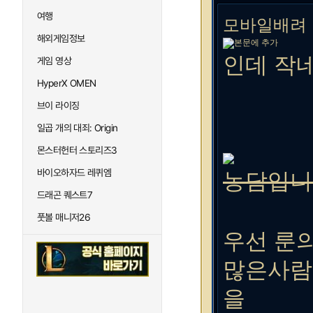
여행
모바일배려
해외게임정보
인데 작
게임 영상
HyperX OMEN
브이 라이징
일곱 개의 대죄: Origin
몬스터헌터 스토리즈3
바이오하자드 레퀴엠
농담입니
드래곤 퀘스트7
풋볼 매니저26
우선 룬
많은사
을