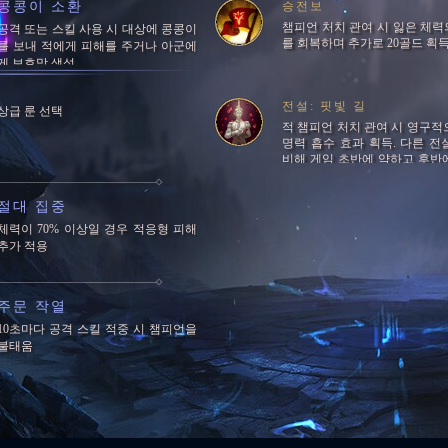
콩콩이 소환
승전보
챔피언 처치 관여 시 잃은 체력의
공격 또는 스킬 사용 시 대상에 콩콩이
를 회복하며 추가로 20골드 획
를 보내 적에게 피해를 주거나 아군에
게 보호막 생성
전설: 핏빛 길
상급 룬 선택
적 챔피언 처치 관여 시 영구적
명력 흡수 효과 획득. 다른 전
비해 게임 초반에 약하고 후반
룬
절대 집중
체력이 70% 이상일 경우 적응형 피해
추가 적용
주문 작열
10초마다 공격 스킬 적중 시 챔피언을
불태움