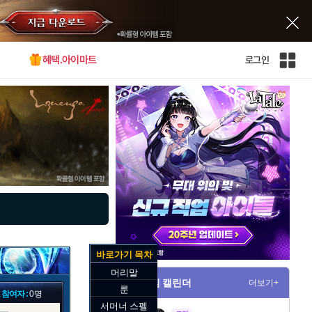
혜택.아이마트
로그인
인
벤
전
체
사
이
트
맵
바로가기 목차
머리말
게임 캘린더
더보기+
룬
 참여자 :
0명
서머너 스펠