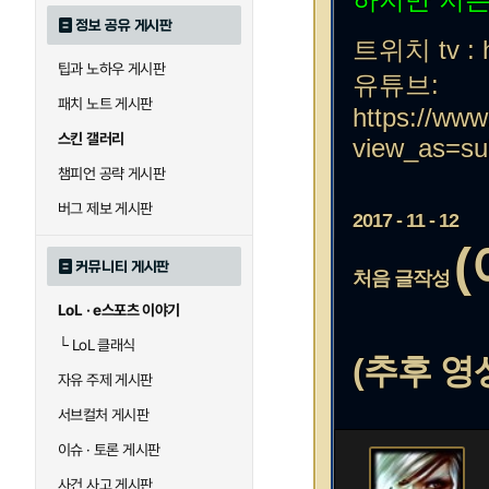
정보 공유 게시판
트위치 tv : ht
팁과 노하우 게시판
유튜브:
패치 노트 게시판
https://ww
스킨 갤러리
view_as=su
챔피언 공략 게시판
버그 제보 게시판
2017 - 11 - 12
커뮤니티 게시판
처음 글작성
LoL · e스포츠 이야기
└
LoL 클래식
(추후 영
자유 주제 게시판
서브컬처 게시판
이슈 · 토론 게시판
사건 사고 게시판