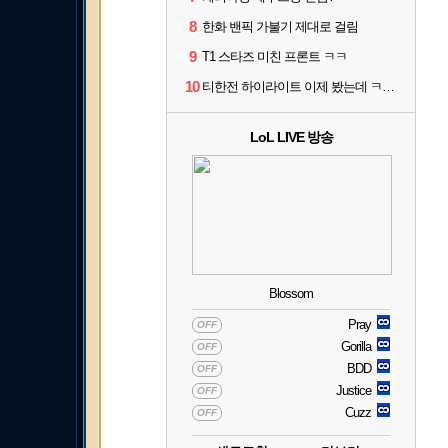
8
한화 밴픽 가불기 제대로 걸림
9
T1 스타즈 미친 프론트 ㅋㅋ
10
티한전 하이라이트 이제 봤는데 ㅋㅋㅋ
LoL LIVE 방송
Blossom
Pray
OFF
Gorilla
OFF
BDD
OFF
Justice
OFF
Cuzz
OFF