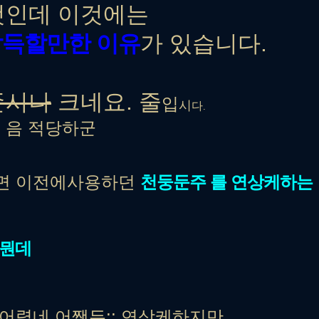
것인데 이것에는
납득할만한 이유
가 있습니다.
존시나
크네요. 줄
입
시
다
.
 음 적당하군
면 이전에사용하던
천둥둔주 를 연상케하는
 뭔데
어렵네 어쨋든;; 연상케하지만