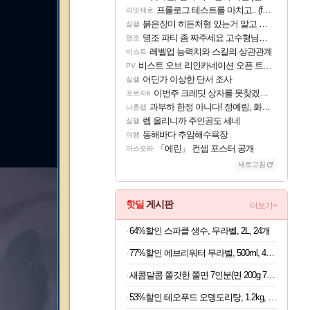
프롤로그 테스트를 마치고.. (feat. 리아)
리밋제로
붉은장미 히든처형 있는거 알고 있었음?
실팰
명조 파티 좀 짜주세요 고수형님들…
명조
레벨업 능력치와 스킬의 상관관계
비스트
비스트 오브 리인카네이션 오픈 트레일러
PV
어딘가 이상한 단서 조사
실팰
이번주 크레딧 상자를 못찾겠어요
포르자6
과부하 한정 아니다! 정예림, 화속성 서포터 세대 교체
나혼렙
렙 올리니까 주인공도 세네
실팰
동해바다 추암해수욕장
여행
「에린」 컨셉 포스터 공개
아스오라
새로고침
핫딜
게시판
더보기+
64%할인 스파클 생수, 무라벨, 2L, 24개
77%할인 에브리워터 무라벨, 500ml, 40개
새콤달콤 쫄깃한 쫄면 7인분(면 200g 7봉+소스 50g 7봉)
53%할인 테오푸드 오뎅도리탕, 1.2kg, 1개