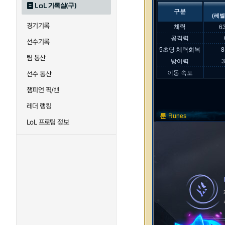
LoL 기록실(구)
구분
(레벨
경기기록
체력
6
공격력
선수기록
5초당 체력회복
8
팀 통산
방어력
이동 속도
선수 통산
챔피언 픽/밴
레더 랭킹
룬
Runes
LoL 프로팀 정보