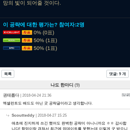
망의 빛이 되어줄 것이다.
이 공략에 대한 평가는?
참여자:
2명
0% (0표)
50% (1표)
50% (1표)
목록
댓글: 9 개
나도 한마디
(9)
권태롭다
[답글]
|
2018-04-24 21:36
엑셀런트도 배드도 아닌 굿 공략글이라고 생각합니다.
Scoutteddy
|
2018-04-27 15:25
애초에 진지하게 쓰긴 했어도 완벽한 공략이 아니니까요 ㅎㅎ 감사합
니다! 학업이랑 겹쳐서 최근에 업데이트를 못했는데 이렇게 굿 받으니