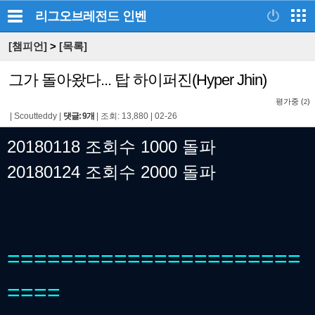
리그오브레전드
인벤
[챔피언]
>
[목록]
그가 돌아왔다... 탑 하이퍼진(Hyper Jhin)
평가중 (
)
2
|
Scoutteddy
|
댓글: 9개
|
조회: 13,880
|
02-26
20180118 조회수 1000 돌파
20180124 조회수 2000 돌파
======================
====