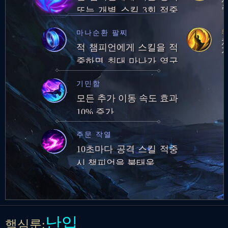
또는 개별 스킬 3회 적중
시 일시적으로 이동 속도
최
마나순환 팔찌
증가
적 챔피언에게 스킬을 적
중하면 최대 마나가 영구
적으로 25만큼 증가합니
기민함
다. (최대 마나량: 250)최
모든 추가 이동 속도 효과
대 마나량 250에 도달하
10% 증가
면 5초마다 잃은 마나의
1%를 회복합니다.
주문 작열
10초마다 공격 스킬 적중
시 챔피언을 불태움
난입
핵심룬: