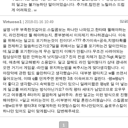
의 딜교는 불가능하단 말이어었습니다. 추가로,탑진은 노틸러스 드럽
게 어려워요..ㅠ
Virtuoso1
[답글]
|
2018-01-16 10:49
설명 너무 부족한것같아요.스킬콤보는 하나만 나와있고.한타때 뭘해야하는
지, 라인전에선 뭘 해야하는지, 룬부분에서 이의제기 하나하겠습니다. 이속
을 위해서는 딜교도 포기하는것이 진이다!.=??? 추가이속=공속,치명타확률
을 전제하고 말씀하신건가요?딜을 위해서는 딜교를 포기하는건 말이안되는
데,딜교를 포기한다는게 무슨 말인지 이해가 안됩니다.무조건 사려야되는
탑상성이면 탑은 안하는게 낫지않나요? 진의 컨셉 자체가 접근-%gt;폭딜인
데, 애초에 딜교해봤자 소용없다. 딜교 잘해도 라인 밀어뒀다가 상대 갱내려
오면 거기서 게임끝.-라인을 유지하는법을 써주시는게 맞다생각합니다. 시
야장악에 관한 팁도 쓸만하다고 생각했습니다. 대부분 평타치고 w를 쓰면서
들어오는데, 이때 q를 던져주면 완벽한 3초 이속버프가 걸린다. -평w평q가
더 좋다고 생각합니다.속박동안 시간이 있으니 딜레이짧은 평q로 딜 더 넣는
게 딜교를 버리지않는 방식아닌가요? 아직 평타 세대가 남았으므로 요우무
키고 여유롭게 4타까지 깔끔하게 날려주자. 초반 딜교는 이런 방식으로 진행
해야한다. =딜교 버리는것이 진,-이부분이 제일 혼란스러웠습니다. 스킬콤보
=평w요우무 평타3대 어떻게하든 타겟팅스킬이 하나만있어도,슬로우스킬이
하나만 있어도 같이 맞게됩니다. 답변해주세요.
1