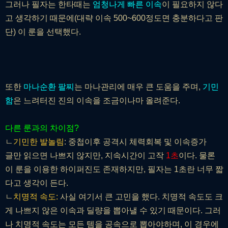
그러나 필자는 한타때는
엄청나게 빠른 이속
이 필요하지 않다
고 생각하기 때문에(대략 이속 500~600정도면 충분하다고 판
단) 이 룬을 선택했다.
또한
마나순환 팔찌
는 마나관리에 매우 큰 도움을 주며,
기민
함
은 느려터진 진의 이속을 조금이나마 올려준다.
다른 룬과의 차이점?
ㄴ
기민한 발놀림
: 중첩이후 공격시 체력회복 및 이속증가
글만 읽으면 나쁘지 않지만, 지속시간이 고작
1초
이다. 물론
이 룬을 이용한 하이퍼진도 존재하지만, 필자는 1초란 너무 짧
다고 생각이 든다.
ㄴ
치명적 속도:
사실 여기서 큰 고민을 했다. 치명적 속도도 크
게 나쁘지 않은 이속과 딜량을 뽑아낼 수 있기 때문이다. 그러
나 치명적 속도는 모든 템을 공속으로 뽑아야하며, 이 경우에