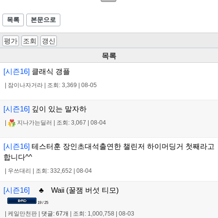
목록
본문으로
평가
조회
갱신
목록
[시즌16]
클래식 갱플
|
잠이나자거라
|
조회: 3,369
|
08-05
[시즌16]
깊이 있는 말자하
|
지나가는딜러
|
조회: 3,067
|
08-04
[시즌16]
테스터훈 장인초대석출연한 챌린저 하이머딩거 첫째라고
합니다^^
|
우쓰대리
|
조회: 332,652
|
08-04
[시즌16]
♣ Waii (꿀잼 버섯 티모)
19 / 25
|
케일만천판
|
댓글: 67개
|
조회: 1,000,758
|
08-03