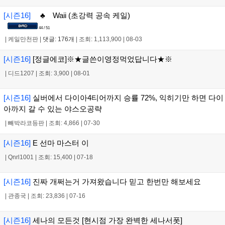
[시즌16]
♣ Waii (초강력 공속 케일)
44 / 51
|
케일만천판
|
댓글: 176개
|
조회: 1,113,900
|
08-03
[시즌16]
[정글에코]※★글쓴이영정먹었답니다★※
|
디드1207
|
조회: 3,900
|
08-01
[시즌16]
실버에서 다이아4티어까지 승률 72%, 익히기만 하면 다이
아까지 갈 수 있는 야스오공략
|
빼박라코등판
|
조회: 4,866
|
07-30
[시즌16]
E 선마 마스터 이
|
Qnrl1001
|
조회: 15,400
|
07-18
[시즌16]
진짜 개쩌는거 가져왔습니다 믿고 한번만 해보세요
|
관종국
|
조회: 23,836
|
07-16
[시즌16]
세나의 모든것 [현시점 가장 완벽한 세나서폿]