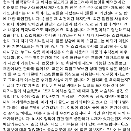
형식의 짤깍짤깍 치고 빠지는 딜교라고 말씀드려야 하는것을 빼먹었네요...
여러모로 진을 사용하면서 제가 정의한 진은 순수 순간폭딜로만 제압하는게
라인전에서는 더 이득이라고 결론을 내렸습니다.(물론 이 라인전마저도 탑
에 대한 라인전입니다...) 물론 제 의견이긴 하지만요. 최근 탑진을 사용하게
되면서 예전에 남아있던 원딜의 스타일과 탑의 라인전 관리 팁이 섞여버려
서 내용이 뒤죽박죽으로 되버렸네요. 죄송합니다. 거두절미하고 답변해드리
겠습니다. 1. 스킬콤보가 하나만 나와있는 이유 ㄴ제가 사용하는 스킬콤보는
현재 크게 저거 딱 하나입니다. 물론 상황에 따라 스킬콤보는 바뀌기 마련이
지만 기본적으로는 저거 하나입니다. 저 스킬콤보 하나를 고집하라는 것도
아니구요. 누구나 알듯 하이퍼진은 이속을 사용하기 때문에 추격전에 매우
유용합니다. 무슨 챔이든간에 진이 하이퍼진을 만든 후라면 4타만으로도 크
게 제압이 가능합니다. 초중반이라면 확실하게 제압이 가능한 스킬콤보고,
후반이라면 한타와 함께하기 때문에 각잡고 W쓰면 상대 한명이상은 확실하
게 물 수 있기 때문에 저 스킬콤보를 중심으로 사용합니다. 연구중이기도 하
고 그러니까 이부분은 추가될 사항이기도 합니다. 2. 한타때 뭘 해야하는지?
ㄴ글에 추가할 계획입니다. 3. 이속을 위해서는 딜교도 포기하는것이 진이
다? ㄴ앞에 서술했듯이 "포기해야하는 딜교"에 대해 잘못 서술하여 생긴 오
류입니다. 수정하겠습니다. +추가: 지금보니 추가이속=공속,치명타 확률에
대해 얘기해주셨는데, 이거 제가 졸면서 쓴거라 빼먹고 썼네요. 때려야 빨라
진다 라는 말을 분명히 쓴거같았는데, 이말이 없어서 글에 크게 혼란이 생길
것 같기도 하네요. 빠른 시일내에 수정하겠습니다. 4. 라인 유지법에 대해 ㄴ
추가하겠습니다. 5. 시야장악에 관한 팁도 쓸만하다 ㄴ제가 썼다는건지 추가
해달라는것인지 조금 헷갈리네요... 이부분은 다시 답변 부탁드립니다 6.스
킬콤보에 대해 평W평Q는 공속때문에 후반에 좋은 콤보지만, 초반에는 확실