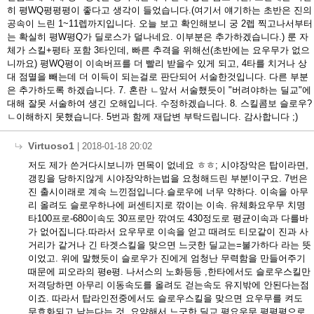
히 평WQ평평평이 좋다고 생각이 들었습니다.(여기서 얘기하는 초반은 진의
공속이 느린 1~11렙까지입니다. 오늘 보고 확인해보니 궁 2렙 찍고나서부터
는 확실히 평W평Q가 딜로스가 덜나네요. 이부분은 추가하겠습니다.) 룬 자
체가 스킬+평타 포함 3타인데, 빠른 추격을 위해선(초반에는 요우무가 없으
니까요) 평WQ평이 이속버프를 더 빨리 받을수 있게 되고, 4타를 치거나 상
대 점멸을 빼는데 더 이득이 되는걸로 판단되어 서술한것입니다. 다른 부분
은 추가하도록 하겠습니다. 7. 혼란 ㄴ앞서 서술했듯이 "버려야하는 딜교"에
대해 잘못 서술하여 생긴 오해입니다. 수정하겠습니다. 8. 스킬콤보 슬로우?
ㄴ이해하지 못했습니다. 5번과 함께 재답변 부탁드립니다. 감사합니다 ;)
Virtuoso1
|
2018-01-18 20:02
저도 제가 쓴거다시보니까 면목이 없네요 ㅎㅎ; 시야장악은 탑이라면,
갱킹을 당하지않게 시야장악하는법을 요청해드린 부분!이구요. 7번은
진 출시이래로 계속 느낀점입니다.슬로우에 너무 약하다. 이속을 아무
리 올려도 슬로우하나에 퍼센티지로 깎이는 이속. 유체화요우무 치명
타100프로-680이속도 30프로만 깎여도 430정도로 평균이속과 다를바
가 없어집니다.따라서 요우무로 이속을 얻고 때려도 티모같이 진과 사
거리가 같거나 긴 타겟스킬을 맞으면 느긋한 딜교는=불가하다 라는 뜻
이었고. 위에 말했듯이 슬로우가 진에게 엄청난 무력함을 만들어주기
때문에 피오라의 평e평. 나서스의 노화등등 ,한타에서도 슬로우스킬만
저격당하면 아무리 이동속도를 올려도 걷는속도 유지밖에 안된다는점
이죠. 따라서 탑라인전중에서도 슬로우스킬을 맞으면 요우무를 켜도
무효화되고 남는다는 것. 요약해서 느긋한 딜교,평요우무 평평평으로