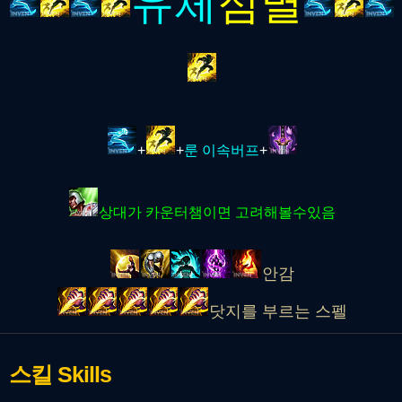
유체
점멸
+
+
룬 이속버프
+
상대가 카운터챔이면 고려해볼수있음
안감
닷지를 부르는 스펠
스킬
Skills