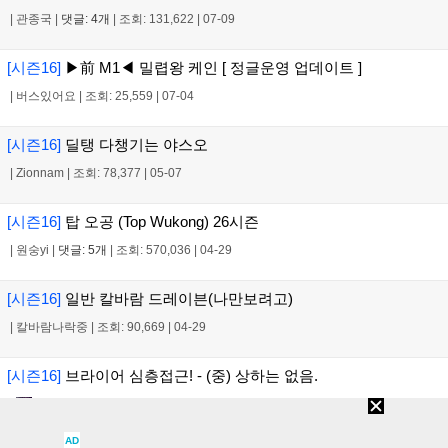
|
관종국
|
댓글: 4개
|
조회: 131,622
|
07-09
[시즌16]
▶前 M1◀ 밀렵왕 케인 [ 정글운영 업데이트 ]
|
버스있어요
|
조회: 25,559
|
07-04
[시즌16]
딜탱 다챙기는 야스오
|
Zionnam
|
조회: 78,377
|
05-07
[시즌16]
탑 오공 (Top Wukong) 26시즌
|
원숭yi
|
댓글: 5개
|
조회: 570,036
|
04-29
[시즌16]
일반 칼바람 드레이븐(나만보려고)
|
칼바람나락중
|
조회: 90,669
|
04-29
[시즌16]
브라이어 심층접근! - (중) 상하는 없음.
|
가능성탐구자
|
조회: 95,125
|
04-25
AD