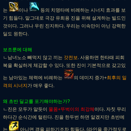
는
이
나
등의 치명타에 비례하는
시너지 효과를 보
기 힘들다. 말그대로 극강 유희용 진을 위해 설계하는 빌드인
것이다. 그러나 우린 진지하다. 우리는 이속만이 아닌 강력한
딜도 원한다.
보조룬에 대해
ㄴ남녀노소 빼먹지 않고 끼는
갓전보
. 사용하면 한타때 피회
복을 확실하게 체감할 수 있다. 또한 진이 기본적으로 갖고있
는 남아있는 체력에 비례하는
의 데미지 증가+
최후의 일
격의 시너지
가 매우 좋다.
왜 초반 딜교를 포기해야하는가?
ㄴ진은 모두가 알듯이
물몸+뚜벅이의 최강체
이다. 자칫
무리
하다간 순식간에 털린다. 진을 한두번 하면 알겠지만
초반에
는
아니면 갱을 피하기조차 힘들다. (라인을 중간정도로