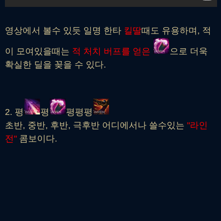
영상에서 볼수 있듯 일명 한타
킬딸
때도 유용하며, 적
이 모여있을때는
적 처치 버프를 얻은
으로 더욱
확실한 딜을 꽂을 수 있다.
2
. 평
평
평평평
초반, 중반, 후반, 극후반 어디에서나 쓸수있는
"라인
전"
콤보이다.