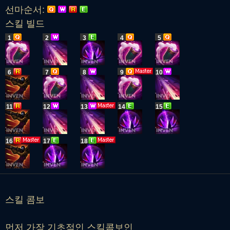
선마순서:
스킬 빌드
1
2
3
4
5
6
7
8
9
10
11
12
13
14
15
16
17
18
스킬 콤보
먼저 가장 기초적인 스킬콤보인