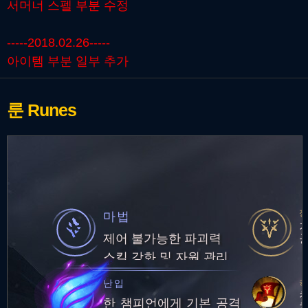
서머너 스펠 부분 수정
-----2018.02.26-----
아이템 부분 일부 추가
룬
Runes
마법
제어 불가능한 파괴력
스킬 강화 및 자원 관리
난입
한 챔피언에게 기본 공격