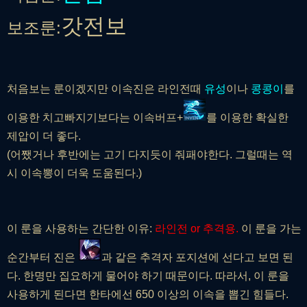
갓전보
보조룬:
처음보는 룬이겠지만 이속진은 라인전때
유성
이나
콩콩이
를
이용한 치고빠지기보다는 이속버프+
를 이용한 확실한
제압이 더 좋다.
(어쨌거나 후반에는 고기 다지듯이 줘패야한다. 그럴때는 역
시 이속뽕이 더욱 도움된다.)
이 룬을 사용하는 간단한 이유:
라인전 or 추격용.
이 룬을 가는
순간부터 진은
과 같은 추격자 포지션에 선다고 보면 된
다. 한명만 집요하게 물어야 하기 때문이다. 따라서, 이 룬을
사용하게 된다면 한타에선 650 이상의 이속을 뽑긴 힘들다.