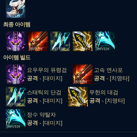
최종 아이템
아이템 빌드
요우무의 유령검
고속 연사포
공격
- [대미지]
공격
- [치명타]
스태틱의 단검
무한의 대검
공격
- [대미지]
공격
- [치명타]
정수 약탈자
공격
- [대미지]