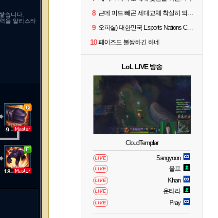
8
근데 미드 빼곤 세대교체 착실히 되고 있네
 쌓습니다.
체력을 알리스타
9
오피셜) 대한민국 Esports Nations Cup 2026 국가대표 명단 모두 확정
10
페이즈도 불쌍하긴 하네
LoL LIVE 방송
9
CloudTemplar
Sangyoon
LIVE
울프
LIVE
18
Khan
LIVE
운타라
LIVE
Pray
LIVE