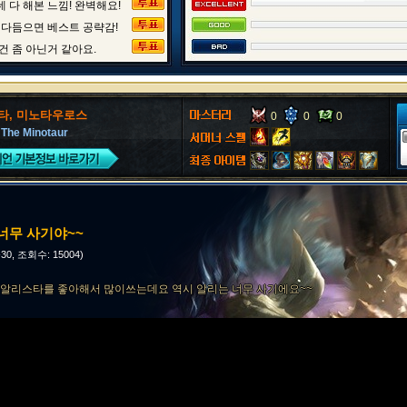
 다 해본 느낌! 완벽해요!
 다듬으면 베스트 공략감!
건 좀 아닌거 같아요.
타, 미노타우로스
0
0
0
, The Minotaur
너무 사기야~~
-30, 조회수: 15004)
) 알리스타를 좋아해서 많이쓰는데요 역시 알리는 너무 사기에요~~