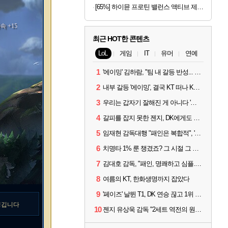
[65%] 하이뮨 프로틴 밸런스 액티브 제로, 밀크쉐이크, 250ml, 18개
속 +15
최근 HOT한 콘텐츠
LoL
게임
IT
유머
연예
1
'에이밍' 김하람, "팀 내 갈등 반성... 끝까지 뛰고 싶었다"
2
내부 갈등 '에이밍', 결국 KT 떠나 KRX로...'지우'와 트레이드
3
우리는 갑자기 잘해진 게 아니다 '씨맥' 김대호 감독의 자신감
4
갈피를 잡지 못한 젠지, DK에게도 0:2 패배
5
임재현 감독대행 "패인은 복합적", '도란' "팀에 과부하 왔다"
6
치명타 1% 룬 챙겼죠? 그 시절 그 감성 '롤 클래식' 30일 출시
7
김대호 감독, "패인, 명쾌하고 심플...다시 힘낼 수 있어"
8
여름의 KT, 한화생명까지 잡았다
9
'페이즈' 날뛴 T1, DK 연승 끊고 1위 지켜
챙깁니다
10
젠지 유상욱 감독 "2세트 역전의 원인...너무 급했다"