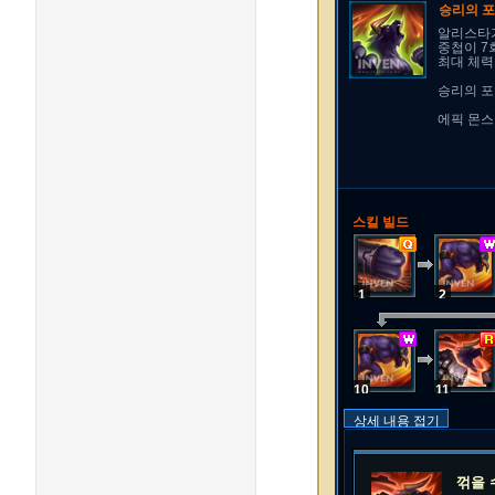
승리의 
알리스타가
중첩이 7
최대 체력
승리의 포
에픽 몬스
스킬 빌드
1
2
10
11
상세 내용 접기
꺾을 