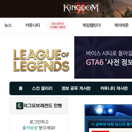
로스트아크
뉴스
커뮤니티
게임캘린더
게이머존
기대평 이벤트
홈
스킨 갤러리
정보 공유 게시판
커뮤니티 게시판
리그오브레전드 인벤
로그인하고
이 공략에 대한 당신의 평
출석보상
받으세요!