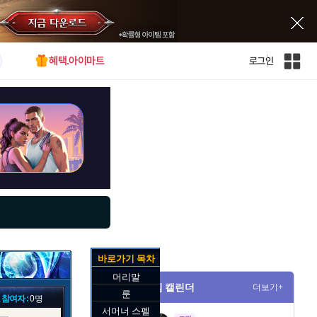
혜택.아이마트
로그인
인
벤
전
체
사
이
트
맵
바로가기 목차
머리말
게임 캘린더
더보기+
룬
 참여자 :
0명
서머너 스펠