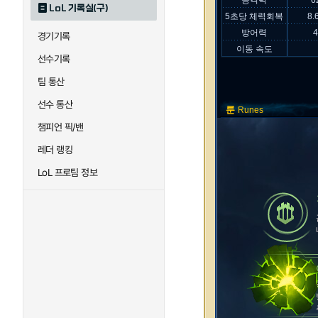
공격력
6
LoL 기록실(구)
5초당 체력회복
8.
방어력
경기기록
이동 속도
선수기록
팀 통산
선수 통산
룬
Runes
챔피언 픽/밴
레더 랭킹
LoL 프로팀 정보