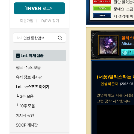
글만 읽었는데
로그인
좋네요. 조금
제 생각에 이
회원가입
ID/PW 찾기
알리스
Alistar
LoL 화제 집중
정보 · 뉴스 모음
(서폿)알리스타는 
유저 정보 게시판
- 인생의존재
(2018-05
LoL · e스포츠 이야기
안녕하세요 저는 (서폿
└
3추 모음
그럼 공략 시작합니다
└
10추 모음
치지직 팟벤
SOOP 게시판