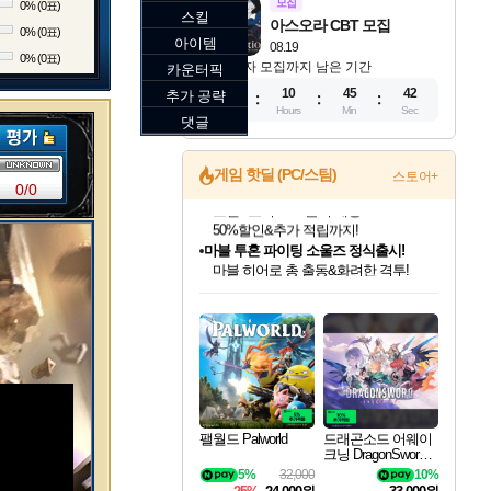
모집
0% (0표)
스킬
아스오라 CBT 모집
0% (0표)
아이템
08.19
0% (0표)
참가자 모집까지 남은 기간
카운터픽
11
10
45
40
추가 공략
Days
Hours
Min
Sec
댓글
게임 핫딜 (PC/스팀)
스토어+
0/0
마블 투혼 파이팅 소울즈 정식출시!
마블 히어로 총 출동&화려한 격투!
네이버 포인트 혜택까지!
인벤게임즈 8월 특별 할인!
드래곤소드: 어웨이크닝 입점!
문명 7 특별 할인!
귀무자: 검의 길 예약 판매 중!
비스트 오브 리인카네이션 정식 출시!
커세어 코브 출시 기념 할인!
더 렐릭 퍼스트 가디언 정식 출시
베데스다 40주년 기념 할인 중!
캡콤 프렌차이즈 할인 진행 중!
캡콤 일부 상품 상시 할인
스타워즈 은하계 레이서
로블록스 기프트 카드 공식 입점
인기 퍼블리셔 모음!
스팀으로 만나는 드래곤소드!
조선&고려 DLC 출시 예정
10% 할인과
게임프릭 신작 IP
해적'섬'을 발전시키자!
설화x하드코어 액션!
베데스다의 명작들을
몬헌, 바하 등 인기 IP를
몬헌 와일즈 & 드래곤즈 도그마2
인벤게임즈에서 10% 추가 적립
Robux를 가장 안전하고
최대 90% 할인가를 만나보세요!
네이버혜택과 함께 만나보세요!
50%할인&추가 적립까지!
이니&베니 혜택까지!
네이버 혜택가와 함께 예약하세요!
할인&네이버혜택으로 만나보세요!
네이버페이 혜택과 만나보세요!
40주년 프로모션으로 만나보세요!
할인가에 만나보세요!
일부 에디션 상시 할인!
혜택으로 예약 판매 중
편안하게 충전하세요
팰월드 Palworld
드래곤소드 어웨이
크닝 DragonSword A
wakening
5%
32,000
10%