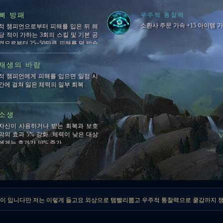
뼈 방패
우주적 통찰력
소환사 주문 가속 +15 아이템 가
적 챔피언으로부터 피해를 입은 뒤 해
당 적이 가하는 3회의 스킬 및 기본 공
격으로부터 25~50만큼 피해를 덜 받습
니다.지속시간: 1.5초재사용 대기시간:
45초
재생의 바람
적 챔피언에게 피해를 입으면 일정 시
간에 걸쳐 잃은 체력의 일부 회복
소생
자신이 사용하거나 받는 회복과 보호
막의 효과 5% 강화. 체력이 낮은 대상
에게는 효과가 10% 증가
차이 입니다만 저는 이렇게 들고요 외상으로 템빨리뽑고 우주적 통찰력으로 쿨감까지 