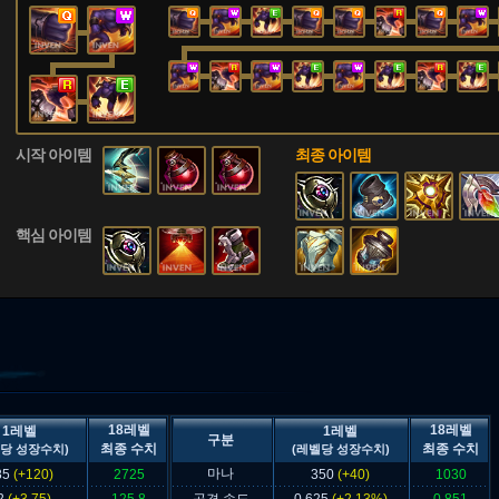
시작 아이템
최종 아이템
핵심 아이템
18레벨
18레벨
1레벨
1레벨
구분
최종 수치
최종 수치
당 성장수치)
(레벨당 성장수치)
마나
85
(+120)
2725
350
(+40)
1030