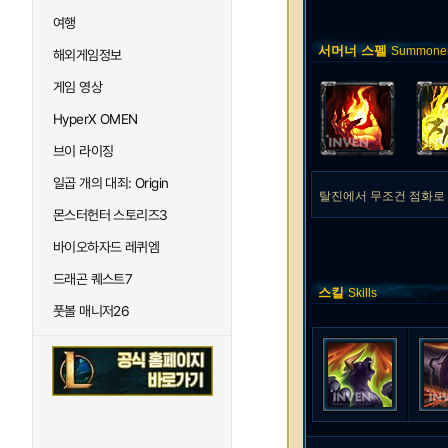
여행
서머너 스펠
Summoner 
해외게임정보
게임 영상
HyperX OMEN
브이 라이징
일곱 개의 대죄: Origin
탈진에서 무조건 점화로
몬스터헌터 스토리즈3
바이오하자드 레퀴엠
드래곤 퀘스트7
스킬
Skills
풋볼 매니저26