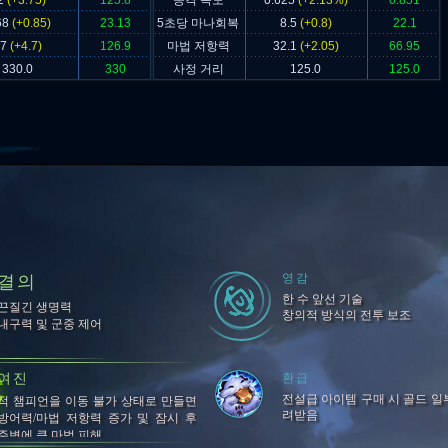
2
(+3.75)
125.8
공격 속도
0.625
(+2.13%)
0.851
68
(+0.85)
23.13
5초당 마나회복
8.5
(+0.8)
22.1
47
(+4.7)
126.9
마법 저항력
32.1
(+2.05)
66.95
330.0
330
사정 거리
125.0
125.0
영감
결의
한 수 앞선 기술
끈질긴 생명력
창의적 방식의 전투 보조
내구력 및 군중 제어
여진
환급
전설급 아이템 구매 시 골드 일
적 챔피언을 이동 불가 상태로 만들면
려받음
방어력/마법 저항력 증가 및 잠시 후
주변에 큰 마법 피해