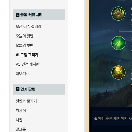
공통 커뮤니티
오픈 이슈 갤러리
오늘의 핫벤
오늘의 팟벤
AI 그림 그리기
PC 견적 게시판
더보기
인기 팟벤
팟벤 바로가기
치지직
솔직히 룬은 개인적인 
차벤
걸그룹