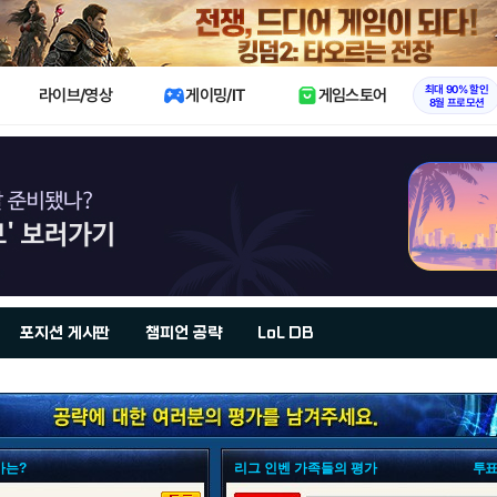
X
최대 90% 할인
라이브/영상
게이밍/IT
게임스토어
8월 프로모션
포지션 게시판
챔피언 공략
LoL DB
가는?
리그 인벤 가족들의 평가
투표