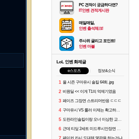
PC 견적이 궁금하다면?
IT인벤 견적게시판
매일매일,
인벤 출석체크!
주사위 굴리고 포인트!
인벤 마블
LoL 인벤 화제글
e스포츠
정보&소식
1
올 시즌 구마유시 솔킬 64회..jpg
2
비원딜 << 이게 T1의 억제기였음
3
페이즈 그장면 스트리머반응 ㄷㄷㄷ
4
구마유시 VS 룰러 이제는 확고하지 않음?
5
도란라인솔킬이랑 오너 이상한 교전각 다 고쳐짐?
6
근데 티딮 2세트 미드루시안장면 커리어 미카엘없었나?
7
페이커 카시 도대체 몇판을 하는거냐