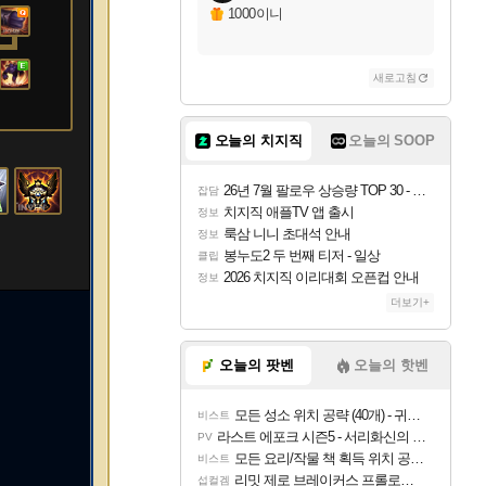
1000이니
새로고침
오늘의 치지직
오늘의 SOOP
26년 7월 팔로우 상승량 TOP 30 - 월간 치지직
잡담
치지직 애플TV 앱 출시
정보
룩삼 니니 초대석 안내
정보
봉누도2 두 번째 티저 - 일상
클립
2026 치지직 이리대회 오픈컵 안내
정보
더보기+
오늘의 팟벤
오늘의 핫벤
모든 성소 위치 공략 (40개) - 귀환한 영혼 도전과제
비스트
라스트 에포크 시즌5 - 서리화신의 분노 티저
PV
모든 요리/작물 책 획득 위치 공략 (36개) - 미식가 도전과제
비스트
리밋 제로 브레이커스 프롤로그 테스트 후기 영상 업로드
섭컬겜