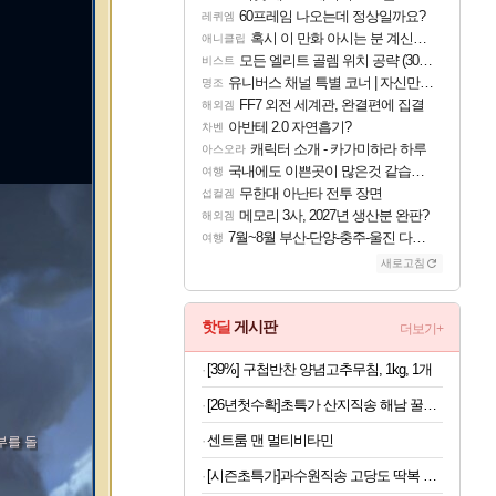
60프레임 나오는데 정상일까요?
레퀴엠
혹시 이 만화 아시는 분 계신가요
애니클립
모든 엘리트 골렘 위치 공략 (30개) - 방랑 결투가
비스트
유니버스 채널 특별 코너 | 자신만의 스타일
명조
FF7 외전 세계관, 완결편에 집결
해외겜
아반테 2.0 자연흡기?
차벤
캐릭터 소개 - 카가미하라 하루
아스오라
국내에도 이쁜곳이 많은것 같습니다
여행
무한대 아난타 전투 장면
섭컬겜
메모리 3사, 2027년 생산분 완판?
해외겜
7월~8월 부산-단양-충주-울진 다녀왔어요~
여행
새로고침
핫딜
게시판
더보기+
[39%] 구첩반찬 양념고추무침, 1kg, 1개
[26년첫수확]초특가 산지직송 해남 꿀고구마, 3kg
센트룸 맨 멀티비타민
부를 돌
[시즌초특가]과수원직송 고당도 딱복 차돌복숭아, 1박스, 2kg (9-10과)