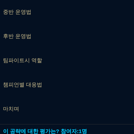
중반 운영법
후반 운영법
팀파이트시 역할
챔피언별 대응법
마치며
이 공략에 대한 평가는?
참여자:
1명