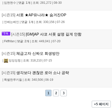
|
임현현수
|
댓글: 1개
|
조회: 281,272
|
08-30
[시즌15]
서폿 ★AP유나라★ 숨겨진OP
|
인베는베인
|
댓글: 1개
|
조회: 330,156
|
07-26
[시즌15]
[GM]AP 샤코 서폿 설명 길게 안함
|
Fkffhfan
|
댓글: 2개
|
조회: 449,041
|
07-20
[시즌15]
체급고자 신짜오 회생방안
|
잉잉잉힝
|
조회: 318,210
|
07-15
[시즌15]
생각보다 괜찮은 로아 소나 공략
|
특별한루키들
|
조회: 340,506
|
06-19
1
2
3
+5 페이지