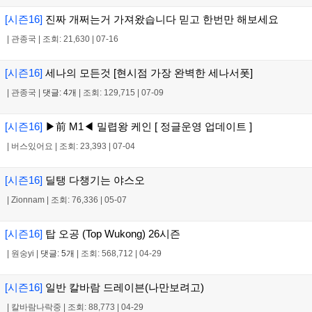
[시즌16]
진짜 개쩌는거 가져왔습니다 믿고 한번만 해보세요
|
관종국
|
조회: 21,630
|
07-16
[시즌16]
세나의 모든것 [현시점 가장 완벽한 세나서폿]
|
관종국
|
댓글: 4개
|
조회: 129,715
|
07-09
[시즌16]
▶前 M1◀ 밀렵왕 케인 [ 정글운영 업데이트 ]
|
버스있어요
|
조회: 23,393
|
07-04
[시즌16]
딜탱 다챙기는 야스오
|
Zionnam
|
조회: 76,336
|
05-07
[시즌16]
탑 오공 (Top Wukong) 26시즌
|
원숭yi
|
댓글: 5개
|
조회: 568,712
|
04-29
[시즌16]
일반 칼바람 드레이븐(나만보려고)
|
칼바람나락중
|
조회: 88,773
|
04-29