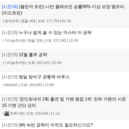
[시즌16]
(챌린저 트린) 나만 몰래쓰던 승률90% 이상 보장 템트리
(미드트린)
|
참새얀쿡
|
댓글: 4개
|
조회: 177,704
|
01-26
[시즌15]
누구나 쉽게 쓸 수 있는 마스터 이 공략
|
가마솥추어탕
|
댓글: 3개
|
조회: 371,345
|
12-09
[시즌15]
12월 룰루 공략
|
가마솥추어탕
|
조회: 192,432
|
12-09
[시즌15]
원딜 방어구 관통력 바루스
|
Wndu62
|
조회: 263,085
|
12-08
[시즌15]
'장인초대석 2회 출연 및 가렌 평점 1위' 진짜 가렌의 시즌
15 가렌 간단 강의
|
진짜가렌
|
조회: 226,594
|
11-12
[시즌15]
(M) 녹턴 공략이 아직도 필요하신가요?