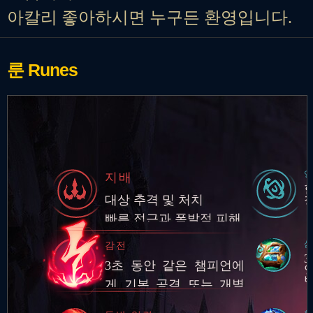
아칼리 좋아하시면 누구든 환영입니다.
룬
Runes
지배
대상 추격 및 처치
빠른 접근과 폭발적 피해
삼
감전
3초 동안 같은 챔피언에
게 기본 공격 또는 개별
스킬 3회를 적중시키면