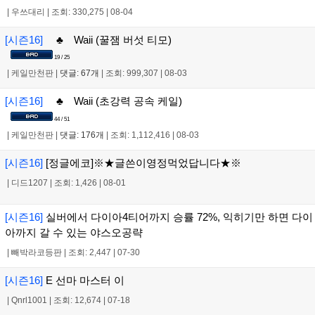
|
우쓰대리
|
조회: 330,275
|
08-04
[시즌16]
♣ Waii (꿀잼 버섯 티모)
19 / 25
|
케일만천판
|
댓글: 67개
|
조회: 999,307
|
08-03
[시즌16]
♣ Waii (초강력 공속 케일)
44 / 51
|
케일만천판
|
댓글: 176개
|
조회: 1,112,416
|
08-03
[시즌16]
[정글에코]※★글쓴이영정먹었답니다★※
|
디드1207
|
조회: 1,426
|
08-01
[시즌16]
실버에서 다이아4티어까지 승률 72%, 익히기만 하면 다이
아까지 갈 수 있는 야스오공략
|
빼박라코등판
|
조회: 2,447
|
07-30
[시즌16]
E 선마 마스터 이
|
Qnrl1001
|
조회: 12,674
|
07-18