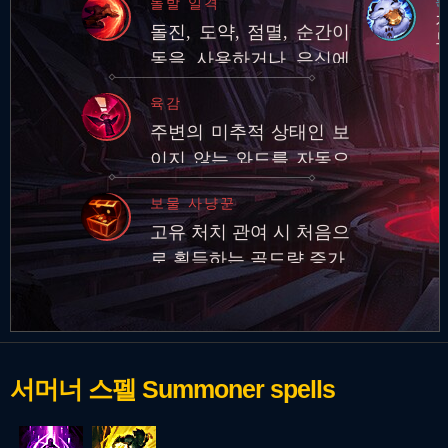
돌발 일격
추가 적응형 피해 적용
돌진, 도약, 점멸, 순간이
동을 사용하거나 은신에
서 빠져나온 후 적 챔피언
육감
에게 기본 공격과 스킬로
주변의 미추적 상태인 보
피해를 입히면 추…
이지 않는 와드를 자동으
로 감지하여 추적합니다.
보물 사냥꾼
고유 처치 관여 시 처음으
로 획득하는 골드량 증가
서머너 스펠
Summoner spells