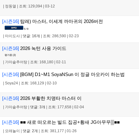
|
정동열
|
조회: 129,094
|
03-12
[시즌16]
탑레) 마스터, 이세계 까마귀의 2026버전
5 / 9
|
마이도사
|
댓글: 16개
|
조회: 286,590
|
02-23
[시즌16]
2026 녹턴 사용 가이드
평가중 (
2
)
|
가마솥추어탕
|
조회: 168,180
|
02-11
[시즌16]
[BGM] D1~M1 SoyaNSun 이 정글 마오카이 하는법
|
Soya24
|
조회: 168,129
|
02-10
[시즌16]
2026 부활한 치명타 마스터 이
|
가마솥추어탕
|
댓글: 3개
|
조회: 177,658
|
02-04
[시즌16]
■■ 새로 떠오르는 빌드 집공+황새 JG아무무▒■■
|
모래놀이
|
댓글: 2개
|
조회: 381,177
|
01-26