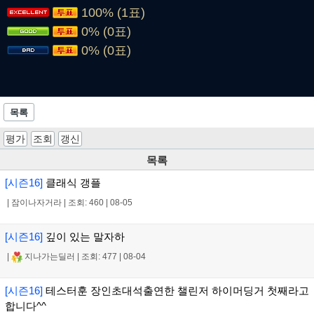
100% (1표)
0% (0표)
0% (0표)
목록
평가
조회
갱신
목록
[시즌16]
클래식 갱플
|
잠이나자거라
|
조회: 460
|
08-05
[시즌16]
깊이 있는 말자하
|
지나가는딜러
|
조회: 477
|
08-04
[시즌16]
테스터훈 장인초대석출연한 챌린저 하이머딩거 첫째라고
합니다^^