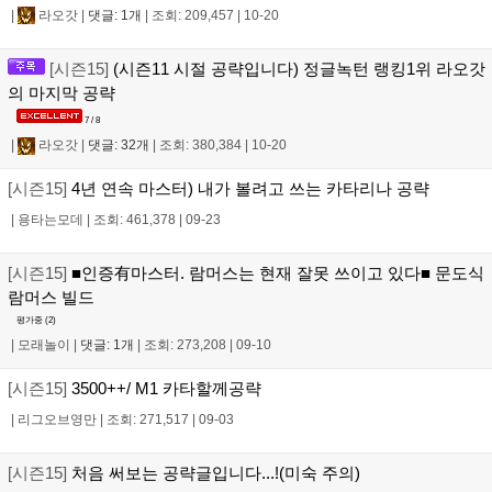
|
라오갓
|
댓글: 1개
|
조회: 209,457
|
10-20
[시즌15]
(시즌11 시절 공략입니다) 정글녹턴 랭킹1위 라오갓
의 마지막 공략
7 / 8
|
라오갓
|
댓글: 32개
|
조회: 380,384
|
10-20
[시즌15]
4년 연속 마스터) 내가 볼려고 쓰는 카타리나 공략
|
용타는모데
|
조회: 461,378
|
09-23
[시즌15]
■인증有마스터. 람머스는 현재 잘못 쓰이고 있다■ 문도식
람머스 빌드
평가중 (
2
)
|
모래놀이
|
댓글: 1개
|
조회: 273,208
|
09-10
[시즌15]
3500++/ M1 카타할께공략
|
리그오브영만
|
조회: 271,517
|
09-03
[시즌15]
처음 써보는 공략글입니다...!(미숙 주의)