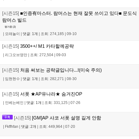
[시즌15]
■인증有마스터. 람머스는 현재 잘못 쓰이고 있다■ 문도식
람머스 빌드
평가중 (
2
)
|
모래놀이
|
댓글: 1개
|
조회: 274,185
|
09-10
[시즌15]
3500++/ M1 카타할께공략
|
리그오브영만
|
조회: 272,504
|
09-03
[시즌15]
처음 써보는 공략글입니다...!(미숙 주의)
|
임현현수
|
댓글: 1개
|
조회: 282,271
|
08-30
[시즌15]
서폿 ★AP유나라★ 숨겨진OP
|
인베는베인
|
댓글: 1개
|
조회: 331,125
|
07-26
[시즌15]
[GM]AP 샤코 서폿 설명 길게 안함
|
Fkffhfan
|
댓글: 2개
|
조회: 449,964
|
07-20