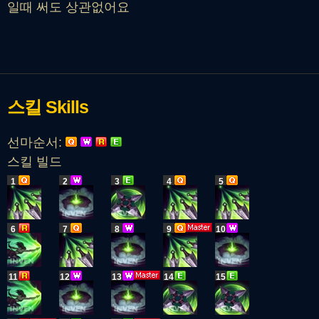
일때 써도 상관없어요
스킬
Skills
선마순서:
스킬 빌드
1
2
3
4
5
6
7
8
9
10
11
12
13
14
15