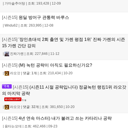
|
가마솥추어탕
|
조회: 193,428
|
12-09
[시즌15]
원딜 방어구 관통력 바루스
|
Wndu62
|
조회: 263,995
|
12-08
[시즌15]
'장인초대석 2회 출연 및 가렌 평점 1위' 진짜 가렌의 시즌
15 가렌 간단 강의
|
진짜가렌
|
조회: 227,846
|
11-12
[시즌15]
(M) 녹턴 공략이 아직도 필요하신가요?
|
라오갓
|
댓글: 1개
|
조회: 210,434
|
10-20
[시즌15]
(시즌11 시절 공략입니다) 정글녹턴 랭킹1위 라오갓
의 마지막 공략
7 / 8
|
라오갓
|
댓글: 32개
|
조회: 381,650
|
10-20
[시즌15]
4년 연속 마스터) 내가 볼려고 쓰는 카타리나 공략
|
용타는모데
|
조회: 462,466
|
09-23