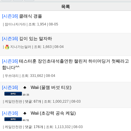
목록
[시즌16]
클래식 갱플
|
잠이나자거라
|
조회: 1,954
|
08-05
[시즌16]
깊이 있는 말자하
|
지나가는딜러
|
조회: 1,663
|
08-04
[시즌16]
테스터훈 장인초대석출연한 챌린저 하이머딩거 첫째라고
합니다^^
|
우쓰대리
|
조회: 331,662
|
08-04
[시즌16]
♣ Waii (꿀잼 버섯 티모)
19 / 25
|
케일만천판
|
댓글: 67개
|
조회: 1,000,227
|
08-03
[시즌16]
♣ Waii (초강력 공속 케일)
44 / 51
|
케일만천판
|
댓글: 176개
|
조회: 1,113,332
|
08-03