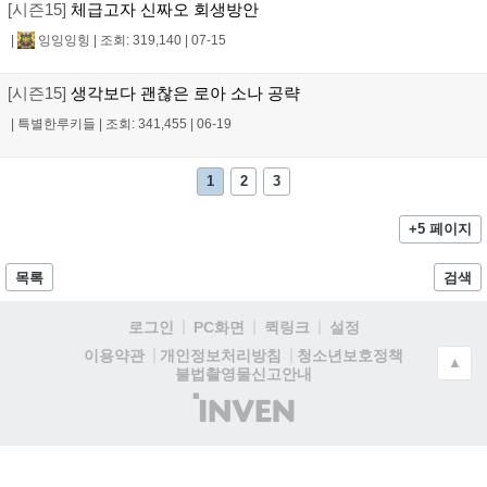
[시즌15]
체급고자 신짜오 회생방안
|
잉잉잉힝
|
조회: 319,140
|
07-15
[시즌15]
생각보다 괜찮은 로아 소나 공략
|
특별한루키들
|
조회: 341,455
|
06-19
1
2
3
+5 페이지
목록
검색
로그인
PC화면
퀵링크
설정
청소년보호정책
이용약관
개인정보처리방침
▲
불법촬영물신고안내
(주)
인
벤