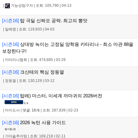
|
가능성탐구자
|
조회: 105,790
|
04-13
[시즌16]
탑 극딜 신짜오 공략. 최고의 뽕맛
|
일베엥
|
조회: 119,933
|
04-03
[시즌16]
상대방 녹이는 고정딜 양학용 카타리나 - 최소 마관 88을
보장한다구!
|
카타리나협회
|
조회: 474,685
|
03-29
[시즌16]
크산테의 핵심 정동열
|
정동열
|
조회: 130,129
|
03-12
[시즌16]
탑레) 마스터, 이세계 까마귀의 2026버전
5 / 9
|
마이도사
|
댓글: 16개
|
조회: 287,839
|
02-23
[시즌16]
2026 녹턴 사용 가이드
평가중 (
2
)
|
가마솥추어탕
|
조회: 169,218
|
02-11