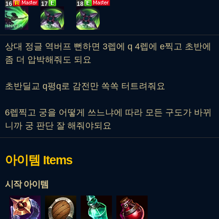
16
17
18
상대 정글 역버프 뻔하면 3렙에 q 4렙에 e찍고 초반에
좀 더 압박해줘도 되요
초반딜교 q평q로 감전만 쏙쏙 터트려줘요
6렙찍고 궁을 어떻게 쓰느냐에 따라 모든 구도가 바뀌
니까 궁 판단 잘 해줘야되요
아이템
Items
시작 아이템