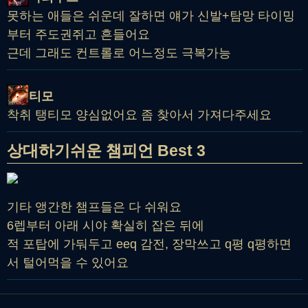
못하는 애들은 쉬운데 잘하면 얘가 신발+탐망 타이밍
부터 주도권쥐고 흔들어요
근데 그래도 컨트롤로 어느정도 극복가능
티모
착취 탱티모 양심없어요 좀 찾아서 가져다주세요
상대하기쉬운 챔피언 Best 3
기타 앵간한 챔프들은 다 쉬워요
6렙부터 아래 시야 확실히 잡은 뒤에
적 포탑에 가둬두고 eeq 감전, 장막쓰고 q평 q평하면
서 털어먹을 수 있어요