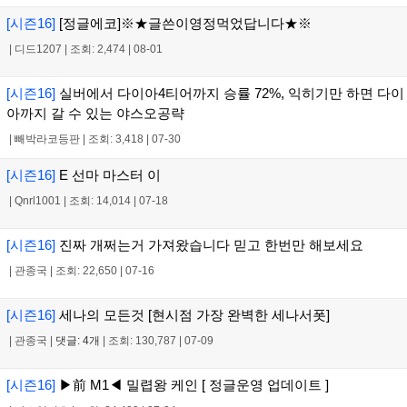
[시즌16]
[정글에코]※★글쓴이영정먹었답니다★※
|
디드1207
|
조회: 2,474
|
08-01
[시즌16]
실버에서 다이아4티어까지 승률 72%, 익히기만 하면 다이
아까지 갈 수 있는 야스오공략
|
빼박라코등판
|
조회: 3,418
|
07-30
[시즌16]
E 선마 마스터 이
|
Qnrl1001
|
조회: 14,014
|
07-18
[시즌16]
진짜 개쩌는거 가져왔습니다 믿고 한번만 해보세요
|
관종국
|
조회: 22,650
|
07-16
[시즌16]
세나의 모든것 [현시점 가장 완벽한 세나서폿]
|
관종국
|
댓글: 4개
|
조회: 130,787
|
07-09
[시즌16]
▶前 M1◀ 밀렵왕 케인 [ 정글운영 업데이트 ]