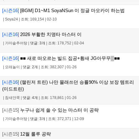
[시즌16]
[BGM] D1~M1 SoyaNSun 이 정글 마오카이 하는법
|
Soya24
|
조회: 169,154
|
02-10
[시즌16]
2026 부활한 치명타 마스터 이
|
가마솥추어탕
|
댓글: 3개
|
조회: 178,752
|
02-04
[시즌16]
■■ 새로 떠오르는 빌드 집공+황새 JG아무무▒■■
|
모래놀이
|
댓글: 2개
|
조회: 382,307
|
01-26
[시즌16]
(챌린저 트린) 나만 몰래쓰던 승률90% 이상 보장 템트리
(미드트린)
|
참새얀쿡
|
댓글: 4개
|
조회: 178,861
|
01-26
[시즌15]
누구나 쉽게 쓸 수 있는 마스터 이 공략
|
가마솥추어탕
|
댓글: 3개
|
조회: 372,371
|
12-09
[시즌15]
12월 룰루 공략