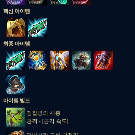
핵심 아이템
최종 아이템
아이템 빌드
정찰병의 새총
공격
- [공격 속도]
마법공학 교류 발전기