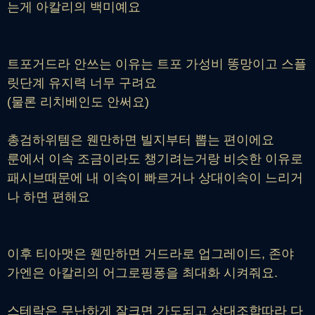
는게 아칼리의 백미예요
트포거드라 안쓰는 이유는 트포 가성비 똥망이고 스플
릿단계 유지력 너무 구려요
(물론 리치베인도 안써요)
총검하위템은 웬만하면 빌지부터 뽑는 편이에요
룬에서 이속 조금이라도 챙기려는거랑 비슷한 이유로
패시브때문에 내 이속이 빠르거나 상대이속이 느리거
나 하면 편해요
이후 티아맷은 웬만하면 거드라로 업그레이드, 존야
가엔은 아칼리의 어그로핑퐁을 최대화 시켜줘요.
스테락은 무난하게 잘크면 가도되고 상대조합따라 다