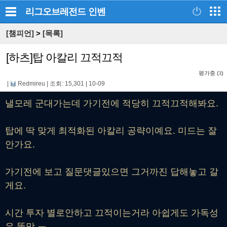
리그오브레전드
인벤
[챔피언]
>
[목록]
[하츠]탑 아칼리 끄적끄적
평가중 (
)
3
|
Redmireu
|
조회: 15,301
|
10-09
낼모레 군대가는데 가기전에 적당히 끄적끄적해봐요.
탑에 딱 맞게 최적화된 아칼리 공략이예요. 미드는 잘
안가요.
가기전에 보고 질문댓글있으면 그거까진 답해놓고 갈
게요.
시간 투자 별로안하고 끄적이는거라 아쉽게도 가독성
은 똥망 ㅠ