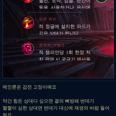
돌진, 도약, 점멸, 순간이
동을 사용하거나 은신에
서 빠져나온 후 적 챔피언
깊은 와드
에게 기본 공격과 스킬로
적 정글에 설치한 와드가
피해를 입히면 추…
깊은 상태가 됩니다.
궁극의 사냥꾼
적 챔피언당 1회 한정 처
치 관여 시 궁극기 재사용
대기시간 영구 감소
메인룬은 감전 고정이예요
약간 힘든 상대다 싶으면 결의 뼈방패 번데기
짤짤이 심한 상대면 번데기 대신에 재생의 바람 들어
줘요