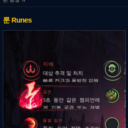
룬
Runes
지배
대상 추격 및 처치
빠른 접근과 폭발적 피해
뼈
감전
3초 동안 같은 챔피언에
게 기본 공격 또는 개별
스킬 3회를 적중시키면
돌발 일격
추가 적응형 피해 적용
간