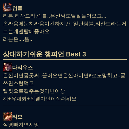
럼블
리븐.리산드라.럼블..은신써도딜잘들어오고...
손싸움에눈치싸움이긴하지만..일단럼블,리산드라는거
르는게멘탈에좋아요
리븐은....음..
상대하기쉬운 챔피언 Best 3
다리우스
은신이면궁못써..끌어오면은신아니면e로도망치고..궁
쓰면스턴먹고
뻘짓으로킬주는것아닌이상
갱+유체화+점멸아닌이상쉬워요
티모
실명빠지면시망