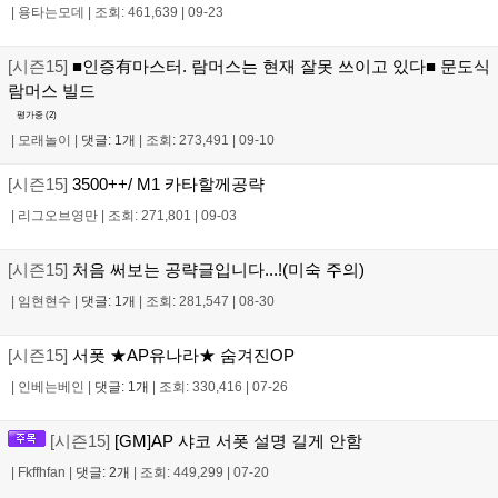
|
용타는모데
|
조회: 461,639
|
09-23
[시즌15]
■인증有마스터. 람머스는 현재 잘못 쓰이고 있다■ 문도식
람머스 빌드
평가중 (
2
)
|
모래놀이
|
댓글: 1개
|
조회: 273,491
|
09-10
[시즌15]
3500++/ M1 카타할께공략
|
리그오브영만
|
조회: 271,801
|
09-03
[시즌15]
처음 써보는 공략글입니다...!(미숙 주의)
|
임현현수
|
댓글: 1개
|
조회: 281,547
|
08-30
[시즌15]
서폿 ★AP유나라★ 숨겨진OP
|
인베는베인
|
댓글: 1개
|
조회: 330,416
|
07-26
[시즌15]
[GM]AP 샤코 서폿 설명 길게 안함
|
Fkffhfan
|
댓글: 2개
|
조회: 449,299
|
07-20