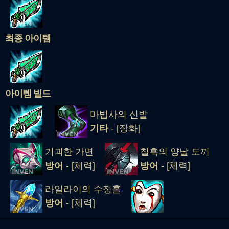
최종 아이템
아이템 빌드
마법사의 신발
기타
- [장화]
기괴한 가면
칠흑의 양날 도끼
방어
- [체력]
방어
- [체력]
라일라이의 수정홀
방어
- [체력]