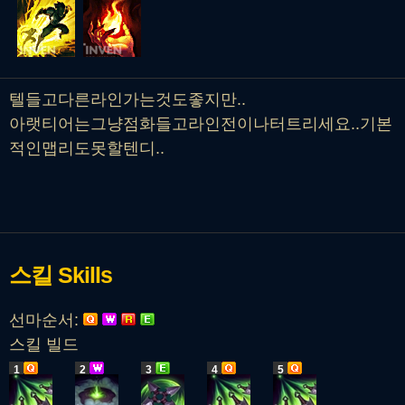
텔들고다른라인가는것도좋지만..
아랫티어는그냥점화들고라인전이나터트리세요..기본
적인맵리도못할텐디..
스킬
Skills
선마순서:
스킬 빌드
1
2
3
4
5