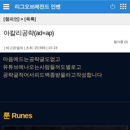
리그오브레전드
인벤
[챔피언]
>
[목록]
아칼리공략(ad+ap)
평가중 (
)
2
|
배고픈벌레
|
조회: 20,966
|
10-18
마음에드는공략글도없고
유튜브에나오는사람들꺼도별로고
공략글적어서피드백좀받을라고작성합니다
룬
Runes