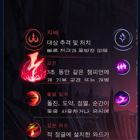
지배
대상 추격 및 처치
빠른 접근과 폭발적 피해
절
감전
3초 동안 같은 챔피언에
게 기본 공격 또는 개별
스킬 3회를 적중시키면
주
돌발 일격
추가 적응형 피해 적용
돌진, 도약, 점멸, 순간이
동을 사용하거나 은신에
서 빠져나온 후 적 챔피언
깊은 와드
에게 기본 공격과 스킬로
적 정글에 설치한 와드가
피해를 입히면 추…