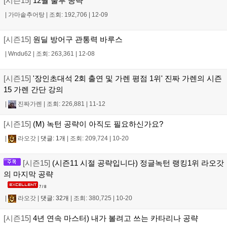
[시즌15]
12월 룰루 공략
|
가마솥추어탕
|
조회: 192,706
|
12-09
[시즌15]
원딜 방어구 관통력 바루스
|
Wndu62
|
조회: 263,361
|
12-08
[시즌15]
'장인초대석 2회 출연 및 가렌 평점 1위' 진짜 가렌의 시즌
15 가렌 간단 강의
|
진짜가렌
|
조회: 226,881
|
11-12
[시즌15]
(M) 녹턴 공략이 아직도 필요하신가요?
|
라오갓
|
댓글: 1개
|
조회: 209,724
|
10-20
[시즌15]
(시즌11 시절 공략입니다) 정글녹턴 랭킹1위 라오갓
의 마지막 공략
7 / 8
|
라오갓
|
댓글: 32개
|
조회: 380,725
|
10-20
[시즌15]
4년 연속 마스터) 내가 볼려고 쓰는 카타리나 공략