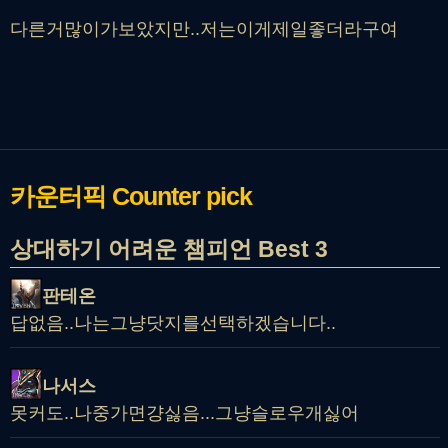
다른거많이가보았지만..저는이게제일좋더라구여
카운터픽
Counter pick
상대하기 어려운 챔피언 Best 3
판테온
답없음..나는그냥닷지를선택하겠습니다..
나서스
못커도..나중가면걍싫음...그냥슬로우개싫어