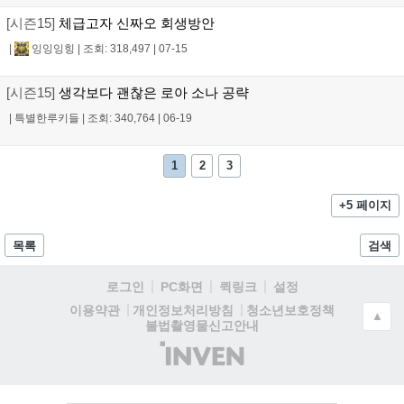
[시즌15]
체급고자 신짜오 회생방안
|
잉잉잉힝
|
조회: 318,497
|
07-15
[시즌15]
생각보다 괜찮은 로아 소나 공략
|
특별한루키들
|
조회: 340,764
|
06-19
1
2
3
+5 페이지
목록
검색
로그인
PC화면
퀵링크
설정
청소년보호정책
이용약관
개인정보처리방침
▲
불법촬영물신고안내
(주)
인
벤