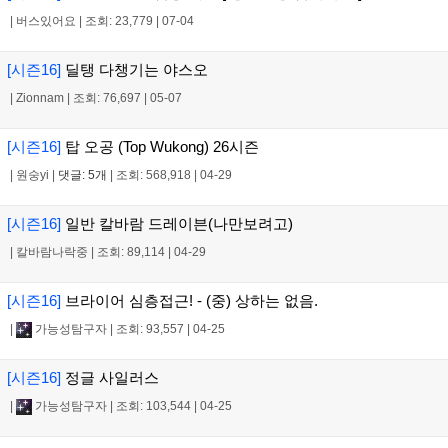
|
버스있어요
|
조회: 23,779
|
07-04
[시즌16]
딜탱 다챙기는 야스오
|
Zionnam
|
조회: 76,697
|
05-07
[시즌16]
탑 오공 (Top Wukong) 26시즌
|
원숭yi
|
댓글: 5개
|
조회: 568,918
|
04-29
[시즌16]
일반 칼바람 드레이븐(나만보려고)
|
칼바람나락중
|
조회: 89,114
|
04-29
[시즌16]
브라이어 심층접근! - (중) 상하는 없음.
|
가능성탐구자
|
조회: 93,557
|
04-25
[시즌16]
정글 사일러스
|
가능성탐구자
|
조회: 103,544
|
04-25