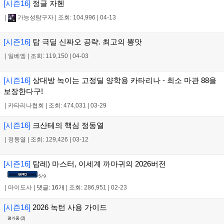
[시즌16]
정글 자헨
|
가능성탐구자
|
조회: 104,996
|
04-13
[시즌16]
탑 극딜 신짜오 공략. 최고의 뽕맛
|
일베엥
|
조회: 119,150
|
04-03
[시즌16]
상대방 녹이는 고정딜 양학용 카타리나 - 최소 마관 88을
보장한다구!
|
카타리나협회
|
조회: 474,031
|
03-29
[시즌16]
크산테의 핵심 정동열
|
정동열
|
조회: 129,426
|
03-12
[시즌16]
탑레) 마스터, 이세계 까마귀의 2026버전
5 / 9
|
마이도사
|
댓글: 16개
|
조회: 286,951
|
02-23
[시즌16]
2026 녹턴 사용 가이드
평가중 (
2
)