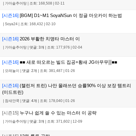
|
가마솥추어탕
|
조회: 168,508
|
02-11
[시즌16]
[BGM] D1~M1 SoyaNSun 이 정글 마오카이 하는법
|
Soya24
|
조회: 168,432
|
02-10
[시즌16]
2026 부활한 치명타 마스터 이
|
가마솥추어탕
|
댓글: 3개
|
조회: 177,976
|
02-04
[시즌16]
■■ 새로 떠오르는 빌드 집공+황새 JG아무무▒■■
|
모래놀이
|
댓글: 2개
|
조회: 381,487
|
01-26
[시즌16]
(챌린저 트린) 나만 몰래쓰던 승률90% 이상 보장 템트리
(미드트린)
|
참새얀쿡
|
댓글: 4개
|
조회: 178,040
|
01-26
[시즌15]
누구나 쉽게 쓸 수 있는 마스터 이 공략
|
가마솥추어탕
|
댓글: 3개
|
조회: 371,602
|
12-09