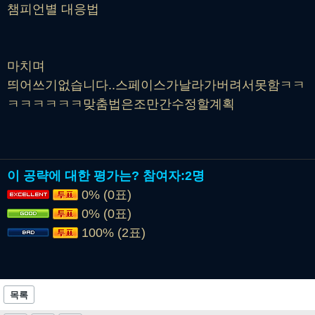
챔피언별 대응법
마치며
띄어쓰기없습니다..스페이스가날라가버려서못함ㅋㅋ
ㅋㅋㅋㅋㅋㅋ맞춤법은조만간수정할계획
이 공략에 대한 평가는?
참여자:
2명
0% (0표)
0% (0표)
100% (2표)
목록