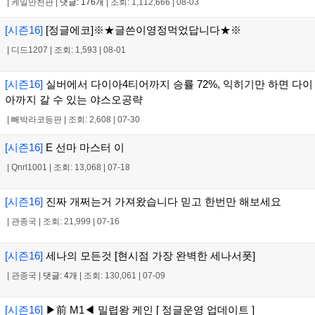
|
케일만천판
|
댓글: 176개
|
조회: 1,112,666
|
08-03
[시즌16]
[정글에코]※★글쓴이영정먹었답니다★※
|
디드1207
|
조회: 1,593
|
08-01
[시즌16]
실버에서 다이아4티어까지 승률 72%, 익히기만 하면 다이
아까지 갈 수 있는 야스오공략
|
빼박라코등판
|
조회: 2,608
|
07-30
[시즌16]
E 선마 마스터 이
|
Qnrl1001
|
조회: 13,068
|
07-18
[시즌16]
진짜 개쩌는거 가져왔습니다 믿고 한번만 해보세요
|
관종국
|
조회: 21,999
|
07-16
[시즌16]
세나의 모든것 [현시점 가장 완벽한 세나서폿]
|
관종국
|
댓글: 4개
|
조회: 130,061
|
07-09
[시즌16]
▶前 M1◀ 밀렵왕 케인 [ 정글운영 업데이트 ]