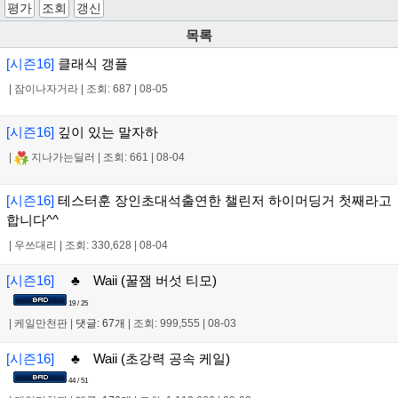
평가
조회
갱신
목록
[시즌16]
클래식 갱플
|
잠이나자거라
|
조회: 687
|
08-05
[시즌16]
깊이 있는 말자하
|
지나가는딜러
|
조회: 661
|
08-04
[시즌16]
테스터훈 장인초대석출연한 챌린저 하이머딩거 첫째라고
합니다^^
|
우쓰대리
|
조회: 330,628
|
08-04
[시즌16]
♣ Waii (꿀잼 버섯 티모)
19 / 25
|
케일만천판
|
댓글: 67개
|
조회: 999,555
|
08-03
[시즌16]
♣ Waii (초강력 공속 케일)
44 / 51