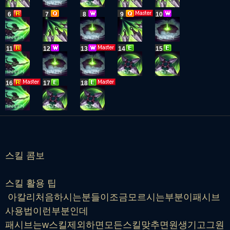
6
7
8
9
10
11
12
13
14
15
16
17
18
스킬 콤보
스킬 활용 팁
아칼리처음하시는분들이조금모르시는부분이패시브
사용법이런부분인데
패시브는w스킬제외하면모든스킬맞추면원생기고그원