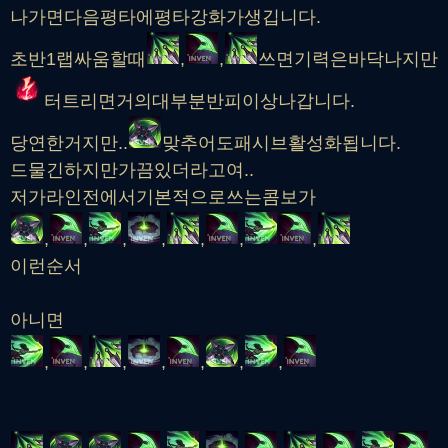
나가면다음평타에평타강화가생깁니다.
초반1랩싸움할때
,
,
쓰면기력은바닥나지만
터트리면거의대부분반피이상나갑니다.
당연한거지만..
맞추어도패시브활성화됩니다.
드물긴하지만가끔있더라고여..
저가라인전에서기본적으로쓰는콤보가
,
,
,
,
,
,
,
이런순서
아니면
,
,
,
,
,
,
,