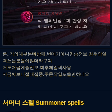
깊은 상태가 됩니다.
궁극의 사냥꾼
적 챔피언당 1회 한정 처
치 관여 시 궁극기 재사용
대기시간 영구 감소
룬..거의대부분뼈방패,번데기아니면승전보,최후의일
격쓰는분들이많더라구여
저도처음에승전보,최후에일격사용
지금써보니절대집중,주문작열도쓸만하네요
서머너 스펠
Summoner spells