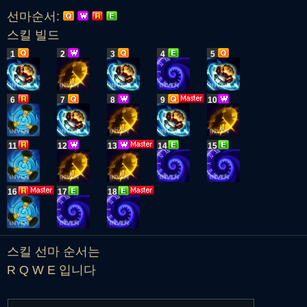
선마순서:
스킬 빌드
1
2
3
4
5
6
7
8
9
10
11
12
13
14
15
16
17
18
스킬 선마 순서는
R Q W E 입니다