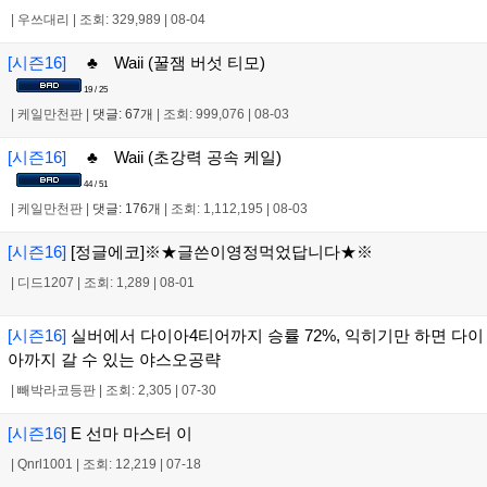
|
우쓰대리
|
조회: 329,989
|
08-04
[시즌16]
♣ Waii (꿀잼 버섯 티모)
19 / 25
|
케일만천판
|
댓글: 67개
|
조회: 999,076
|
08-03
[시즌16]
♣ Waii (초강력 공속 케일)
44 / 51
|
케일만천판
|
댓글: 176개
|
조회: 1,112,195
|
08-03
[시즌16]
[정글에코]※★글쓴이영정먹었답니다★※
|
디드1207
|
조회: 1,289
|
08-01
[시즌16]
실버에서 다이아4티어까지 승률 72%, 익히기만 하면 다이
아까지 갈 수 있는 야스오공략
|
빼박라코등판
|
조회: 2,305
|
07-30
[시즌16]
E 선마 마스터 이
|
Qnrl1001
|
조회: 12,219
|
07-18