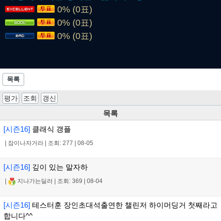
0% (0표)
0% (0표)
0% (0표)
목록
평가
조회
갱신
목록
[시즌16]
클래식 갱플
|
잠이나자거라
|
조회: 277
|
08-05
[시즌16]
깊이 있는 말자하
|
지나가는딜러
|
조회: 369
|
08-04
[시즌16]
테스터훈 장인초대석출연한 챌린저 하이머딩거 첫째라고
합니다^^