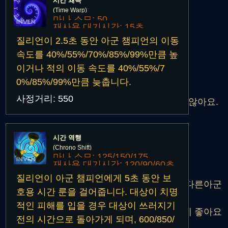
시간 왜곡
낮추어 확실한 킬각 or 도주를 할때
(Time Warp)
매우 좋은 스킬입니다
마나 소모: 50
재사용 대기시간: 15초
질리언이 2.5초 동안 아군 챔피언의 이동
하지만 Q와 W가 더욱더 중요하기 때문에!
속도를 40%/55%/70%/85%/99%만큼 높
마지막으로 스킬을 찍어줍니다
이거나 적의 이동 속도를 40%/55%/7
0%/85%/99%만큼 늦춥니다.
W를 쓰게되면 어짜피 같이 쿨이 줄기때문에
사정거리: 550
1렙E의 쿨타임인 15초가 그렇게 체감은 되지 않아요.
질리언의 꽃이라 볼 수 있는
시간 역행
R 궁극기 입니다
(Chrono Shift)
마나 소모: 125/150/175
재사용 대기시간: 120/90/60초
나! 자신이 포커싱이 되어 죽게 생겼다면
질리언이 아군 챔피언에게 5초 동안 보
체력이 너무 많을때 쓰게되면 포커싱이 잠시 다른아군
호용 시간 룬을 걸어줍니다. 대상이 치명
에게 가지기때문에
적인 피해를 입을 경우 대상이 쓰러지기
체력이 어느정도 빠진 상태에서 궁을 써주는게 좋아요
전의 시간으로 돌아가게 되며, 600/850/