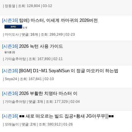
|
정동열
|
조회: 128,804
|
03-12
[시즌16]
탑레) 마스터, 이세계 까마귀의 2026버전
5 / 9
|
마이도사
|
댓글: 16개
|
조회: 286,249
|
02-23
[시즌16]
2026 녹턴 사용 가이드
평가중 (
2
)
|
가마솥추어탕
|
조회: 167,890
|
02-11
[시즌16]
[BGM] D1~M1 SoyaNSun 이 정글 마오카이 하는법
|
Soya24
|
조회: 167,841
|
02-10
[시즌16]
2026 부활한 치명타 마스터 이
|
가마솥추어탕
|
댓글: 3개
|
조회: 177,329
|
02-04
[시즌16]
■■ 새로 떠오르는 빌드 집공+황새 JG아무무▒■■
|
모래놀이
|
댓글: 2개
|
조회: 380,912
|
01-26