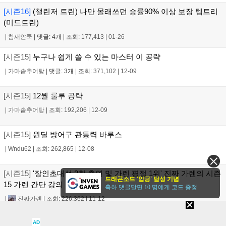
[시즌16]
(챌린저 트린) 나만 몰래쓰던 승률90% 이상 보장 템트리
(미드트린)
|
참새얀쿡
|
댓글: 4개
|
조회: 177,413
|
01-26
[시즌15]
누구나 쉽게 쓸 수 있는 마스터 이 공략
|
가마솥추어탕
|
댓글: 3개
|
조회: 371,102
|
12-09
[시즌15]
12월 룰루 공략
|
가마솥추어탕
|
조회: 192,206
|
12-09
[시즌15]
원딜 방어구 관통력 바루스
|
Wndu62
|
조회: 262,865
|
12-08
[시즌15]
'장인초대석 2회 출연 및 가렌 평점 1위' 진짜 가렌의 시즌
드래곤소드 '압긍' 달성 기념
15 가렌 간단 강의
축하 댓글달면 10 명에게 코드 증정
|
진짜가렌
|
조회: 226,362
|
11-12
[시즌15]
(M) 녹턴 공략이 아직도 필요하신가요?
AD