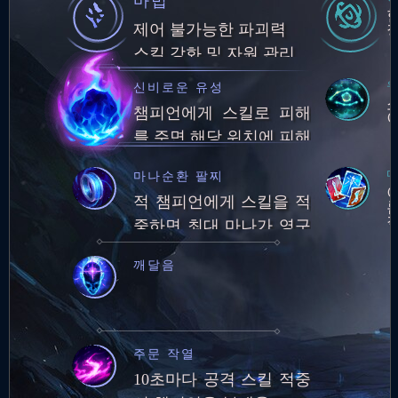
마법
제어 불가능한 파괴력
스킬 강화 및 자원 관리
우
신비로운 유성
챔피언에게 스킬로 피해
이
를 주면 해당 위치에 피해
를 가하는 유성 소환
다
마나순환 팔찌
적 챔피언에게 스킬을 적
중하면 최대 마나가 영구
적으로 25만큼 증가합니
깨달음
다. (최대 마나량: 250)최
대 마나량 250에 도달하
면 5초마다 잃은 마나의
1%를 회복합니다.
주문 작열
10초마다 공격 스킬 적중