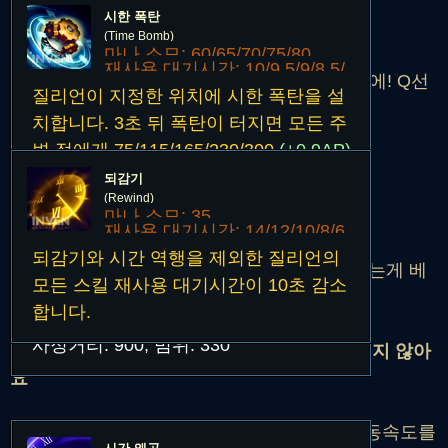
시한 폭탄
질리언에게 공격스킬은 Q밖에 없기때문에
(Time Bomb)
거기다가 "미드" 질리언 이기때문에
마나 소모: 60/65/70/75/80
재사용 대기시간: 10/9.5/9/8.5/
우린 서폿이 아니잖아요? 딜을 해야하기 때문에! Q선
질리언이 지정한 위치에 시한 폭탄을 설
8초
마를 해줍니다
치합니다. 3초 뒤 폭탄이 터지면 모든 주
변 적에게 75/115/165/230/300
(+0.9AP)
의 마법 피해를 입힙니다.
되감기
그리고 두번째 선마는 W 입니다
(Rewind)
찍을수록 재사용 대기시간이 짧아지게되는데
마나 소모: 35
질리언이 같은 대상에게 폭탄 두 개를 부
재사용 대기시간: 14/12/10/8/6
착시키면, 첫 번째 폭탄은 즉시 폭발하며
되감기와 시간 역행을 제외한 질리언의
초
질리언의 QWQ를 위해 두번째로 선마를 해주는게 베
범위 안의 모든 적을 1.1/1.2/1.3/1.4/1.5
모든 스킬 재사용 대기시간이 10초 감소
스트입니다
초간 기절시킵니다.
합니다.
사정거리: 900, 범위: 330
※주의! 궁의 쿨타임은 줄어들지 않아
요
도주를 할때나 추노를 할때 혹은 상대방의 이동속도를