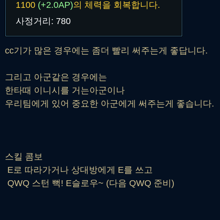
1100
(+2.0AP)
의 체력을 회복합니다.
하지만 너무 늦게쓰게된다면
사정거리: 780
궁을 못쓰고 죽게되겠지만..
cc기가 많은 경우에는 좀더 빨리 써주는게 좋답니다.
그리고 아군같은 경우에는
한타때 이니시를 거는아군이나
우리팀에게 있어 중요한 아군에게 써주는게 좋습니다.
스킬 콤보
E로 따라가거나 상대방에게 E를 쓰고
QWQ 스턴 뻑! E슬로우~ (다음 QWQ 준비)