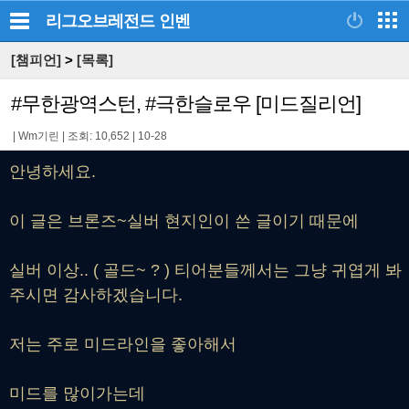
리그오브레전드
인벤
[챔피언]
>
[목록]
#무한광역스턴, #극한슬로우 [미드질리언]
|
Wm기린
|
조회: 10,652
|
10-28
안녕하세요.
이 글은 브론즈~실버 현지인이 쓴 글이기 때문에
실버 이상.. ( 골드~ ? ) 티어분들께서는 그냥 귀엽게 봐
주시면 감사하겠습니다.
저는 주로 미드라인을 좋아해서
미드를 많이가는데