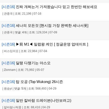
[시즌16]
진짜 개쩌는거 가져왔습니다 믿고 한번만 해보세요
|
관종국
|
조회: 21,196
|
07-16
[시즌16]
세나의 모든것 [현시점 가장 완벽한 세나서폿]
|
관종국
|
댓글: 4개
|
조회: 129,334
|
07-09
[시즌16]
▶前 M1◀ 밀렵왕 케인 [ 정글운영 업데이트 ]
|
버스있어요
|
조회: 22,964
|
07-04
[시즌16]
딜탱 다챙기는 야스오
|
Zionnam
|
조회: 75,992
|
05-07
[시즌16]
탑 오공 (Top Wukong) 26시즌
|
원숭yi
|
댓글: 5개
|
조회: 568,493
|
04-29
[시즌16]
일반 칼바람 드레이븐(나만보려고)
|
칼바람나락중
|
조회: 88,416
|
04-29