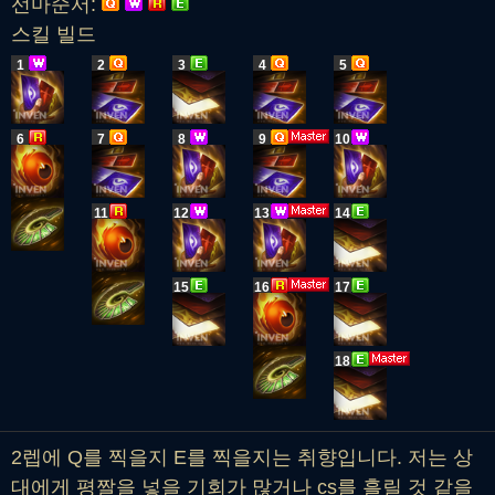
선마순서:
스킬 빌드
1
2
3
4
5
6
7
8
9
10
11
12
13
14
15
16
17
18
2렙에 Q를 찍을지 E를 찍을지는 취향입니다. 저는 상
대에게 평짤을 넣을 기회가 많거나 cs를 흘릴 것 같을