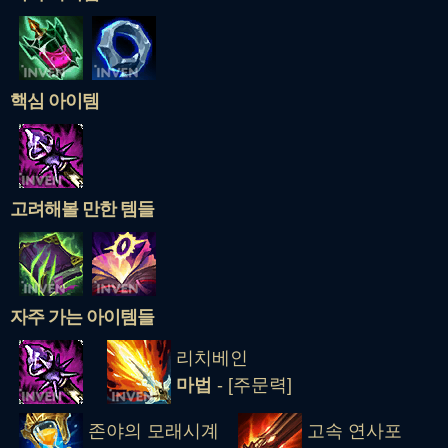
핵심 아이템
고려해볼 만한 템들
자주 가는 아이템들
리치베인
마법
- [주문력]
존야의 모래시계
고속 연사포