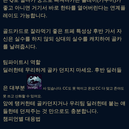
는 Q로 밀다가 궁으로 빠져나가는 플레이(카무이)가
좋고 아니면 거기서 바로 한타를 열어버린다는 연계플
레이도 가능합니다.
골드카드로 잘라먹기 좋은 트페 특성상 후반 가서 자
신은 실수를 하지 않되 상대의 실수를 캐치하여 골카
를 날려줍시다.
팀파이트시 역할
딜러한테 무리하게 골카 던지지 마세요. 후반 딜러들
은 대부분
사 있습니다. CC도 못 먹이고 온갖 CC 다 맞고 존야도
못 쓰고 산화할 수 있어요.
앞에 탱커한테 골카던지거나 우리팀 딜러한테 붙는 얘
들한테 던져주는 것 만으로도 충분합니다.
챔피언별 대응법