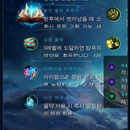
뼈
봉인 풀린 주문서
전투에서 벗어났을 때 소
환사 주문 교환 가능. 새
로운 소환사 주문으로 교
삼중 물약
환할 때마다 교환 재사용
간
3레벨에 도달하면 탐욕의
대기시간 감소.
영약을 획득합니다. 6레
벨에 도달하면 힘의 영약
적응
다재다능 다재다능
을 획득합니다. 9레벨에
적응
아이템으로 얻은 서로 다
도달하면 숙련의 영약을
적응
른 능력치 하나 당 잭 중
획득합니다.
적응
첩 획득. 중첩 하나당 스
체력
시간 왜곡 물약
킬 가속 1증가…
체력
물약 사용 시 즉시 일정량
의 체력 회복