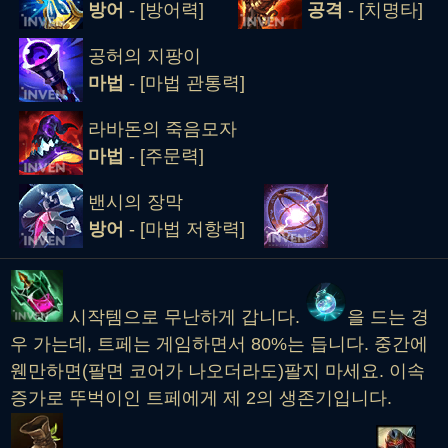
방어
- [방어력]
공격
- [치명타]
공허의 지팡이
마법
- [마법 관통력]
라바돈의 죽음모자
마법
- [주문력]
밴시의 장막
방어
- [마법 저항력]
시작템으로 무난하게 갑니다.
을 드는 경
우 가는데, 트페는 게임하면서 80%는 듭니다. 중간에
웬만하면(팔면 코어가 나오더라도)팔지 마세요. 이속
증가로 뚜벅이인 트페에게 제 2의 생존기입니다.