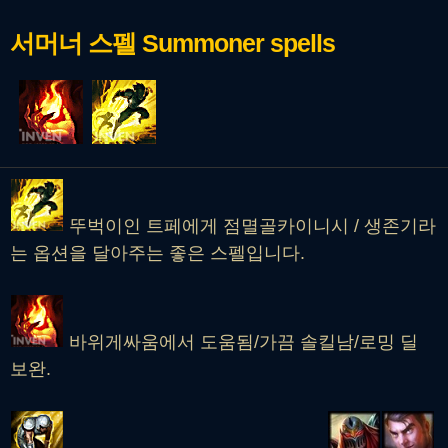
서머너 스펠
Summoner spells
뚜벅이인 트페에게 점멸골카이니시 / 생존기라
는 옵션을 달아주는 좋은 스펠입니다.
바위게싸움에서 도움됨/가끔 솔킬남/로밍 딜
보완.