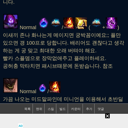
니다.
Normal
/
(
+
)
이새끼 존나 화나는게 메이지면 궁박꼼이예요;; 플만
있으면 갱 100프로 당합니다. 배리어도 괜찮다고 생각
하는 게 궁 맞고 최대한 오래 버텨야 해요.
빨카 스플뎀으로 장막없애주고 플레이하세요.
공허충 막타치면 패시브때문에 돈받습니다. 참조
Normal
/
가끔 나오는 미드말파인데 미니언을 이용해서 초반딜
교하면 쉽게 풀어나갈 수 있습니다. 말파는 굴렁쇠를
굴리는 데에 미친 챔인데 미니언 맞아가면서까지 그
ㅈㄹ하니까여
AD